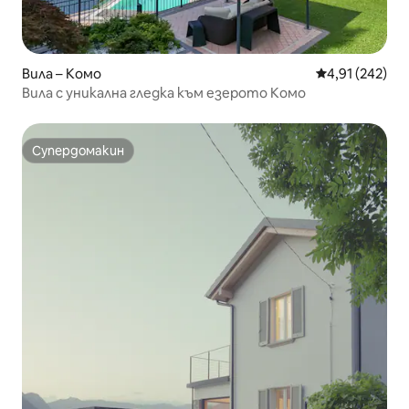
Вила – Комо
Средна оценка
4,91 (242)
Вила с уникална гледка към езерото Комо
Супердомакин
Супердомакин