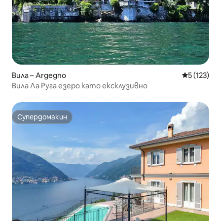
Вила – Argegno
Средна оце
5 (123)
Вила Ла Руга езеро като ексклузивно
Супердомакин
Супердомакин