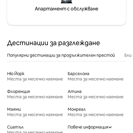
Апартамент с обслужване
Дестинации за разглеждане
Популярни дестинации за продължителен престой
Бли
Ню Йорк
Барселона
Места за месечно наемане
Места за месечно наемане
Флоренция
Атина
Места за месечно наемане
Места за месечно наемане
Маями
Монреал
Места за месечно наемане
Места за месечно наемане
Сиатъл
Повече информация
Места за месечно наемане