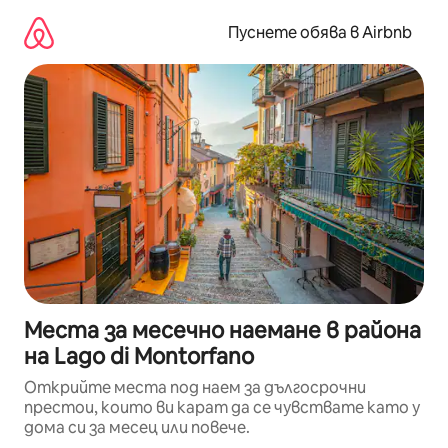
Пропускане
към
Пуснете обява в Airbnb
съдържанието
Места за месечно наемане в района
на Lago di Montorfano
Открийте места под наем за дългосрочни
престои, които ви карат да се чувствате като у
дома си за месец или повече.