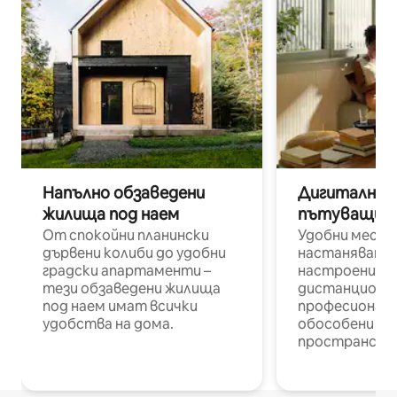
Напълно обзаведени
Дигитални н
жилища под наем
пътуващи п
От спокойни планински
Удобни места
дървени колиби до удобни
настаняване 
градски апартаменти –
настроени и
тези обзаведени жилища
дистанционн
под наем имат всички
професионалис
удобства на дома.
обособени р
пространств