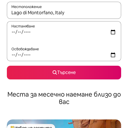
Местоположение
Когато резултатите се покажат, използвайте клавишите 
Настаняване
Освобождаване
Търсене
Места за месечно наемане близо до
вас