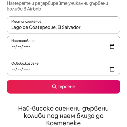
Намерете и резервирайте уникални дървени
колиби в Airbnb
Местоположение
Когато резултатите се покажат, използвайте клавишите 
Настаняване
Освобождаване
Търсене
Най-високо оценени дървени
колиби под наем близо до
Коатепеке