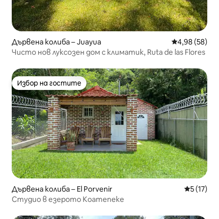
Дървена колиба – Juayua
Средна оценк
4,98 (58)
Чисто нов луксозен дом с климатик, Ruta de las Flores
Избор на гостите
Избор на гостите
Дървена колиба – El Porvenir
Средна оц
5 (17)
Студио в езерото Коатепеке