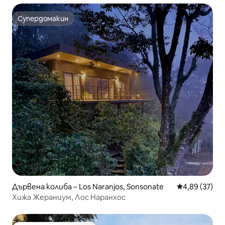
Супердомакин
Супердомакин
Дървена колиба – Los Naranjos, Sonsonate
Средна оценк
4,89 (37)
Хижа Жераниум, Лос Наранхос