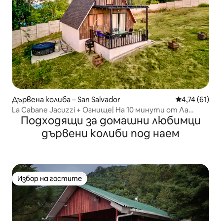
Дървена колиба – San Salvador
Средна оценк
4,74 (61)
La Cabane Jacuzzi + Огнище| На 10 минути от Ла
Подходящи за домашни любимци
Ескалон
дървени колиби под наем
Избор на гостите
Избор на гостите