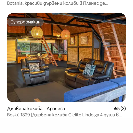
Botania, красиви дървени колиби в Планес де
Рендерос
Супердомакин
Супердомакин
Дървена колиба – Apaneca
Средна о
5 (3)
Boskú 1829 |Дървена колиба Cielito Lindo за 4 души в
Апанека