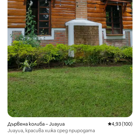
Дървена колиба – Juayua
Средна оценка
4,93 (100)
Juayua, красива хижа сред природата