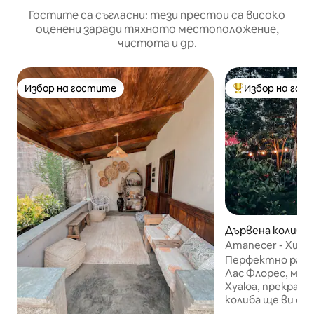
Гостите са съгласни: тези престои са високо
оценени заради тяхното местоположение,
чистота и др.
Избор на гостите
Избор на гос
Избор на гостите
Най-популярен 
Дървена колиба 
Amanecer - Хижа 
градина 🐶
Перфектно разпо
Лас Флорес, меж
Хуаюа, прекрасн
колиба ще ви ос
пространство и