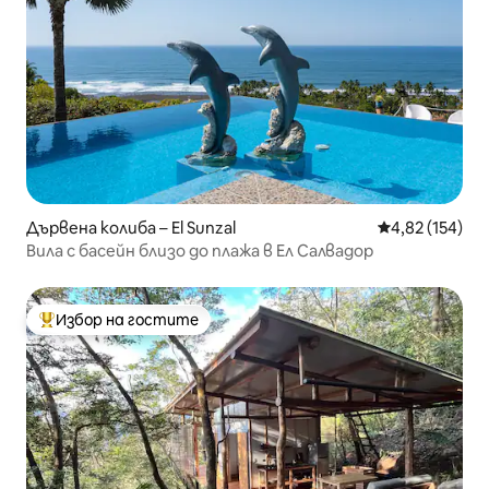
Дървена колиба – El Sunzal
Средна оценка
4,82 (154)
Вила с басейн близо до плажа в Ел Салвадор
Избор на гостите
Най-популярен избор на гостите