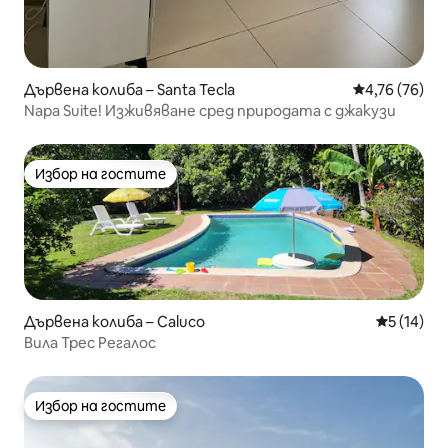
Дървена колиба – Santa Tecla
Средна оценк
4,76 (76)
Napa Suite! Изживяване сред природата с джакузи
Избор на гостите
Избор на гостите
Дървена колиба – Caluco
Средна оц
5 (14)
Вила Трес Регалос
Избор на гостите
Избор на гостите