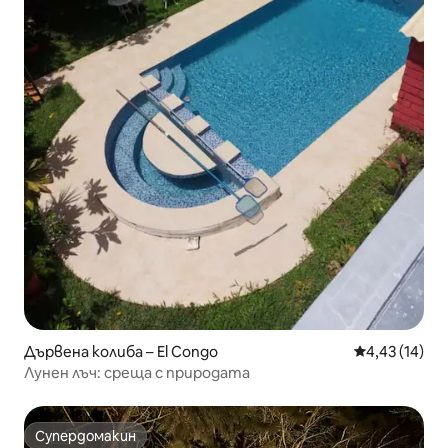
Дървена колиба – El Congo
Средна оценк
4,43 (14)
Лунен лъч: среща с природата
Супердомакин
Супердомакин