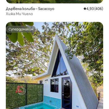
Дървена колиба – Sacacoyo
Средна оценка
4,93 (406)
Хижа Ми Чиело
Супердомакин
Супердомакин