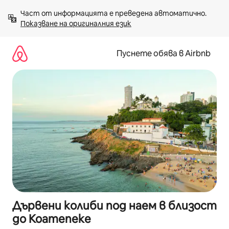
Пропускане
Част от информацията е преведена автоматично. 
към
Показване на оригиналния език
съдържанието
Пуснете обява в Airbnb
Дървени колиби под наем в близост
до Коатепеке