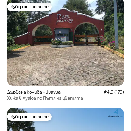
Избор на гостите
Избор на гостите
Дървена колиба – Juayua
Средна оценк
4,9 (179)
Хижа в Хуаюа по Пътя на цветята
Избор на гостите
Избор на гостите