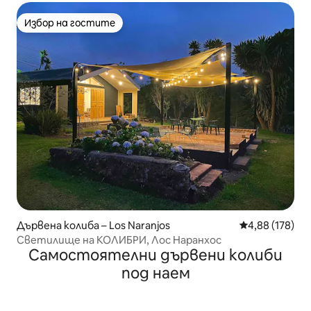
Избор на гостите
Избор на гостите
Дървена колиба – Los Naranjos
Средна оценка
4,88 (178)
Светилище на КОЛИБРИ, Лос Наранхос
Самостоятелни дървени колиби
под наем