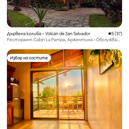
Дървена колиба – Volcán de San Salvador
Средна оц
5 (37)
Ресторант Cabin La Pampa, Аржентина • Обслужване
по стаите
Избор на гостите
Избор на гостите