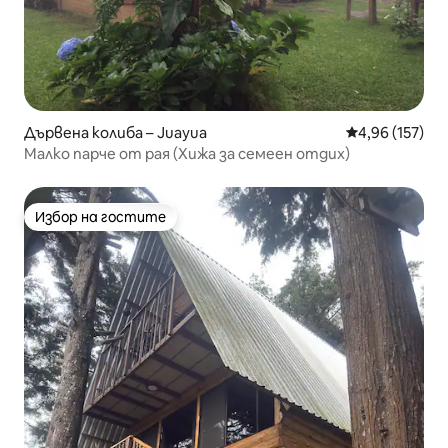
Дървена колиба – Juayua
Средна оценка
4,96 (157)
Малко парче от рая (Хижа за семеен отдих)
Избор на гостите
Избор на гостите