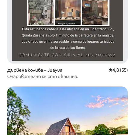
Дървена колиба – Juayua
Средна оцен
4,8 (55)
Очарователно място с камина.