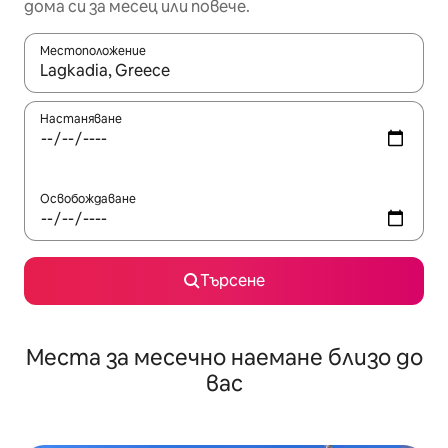
дома си за месец или повече.
Местоположение
Когато резултатите се покажат, използвайте клавишите 
Настаняване
Освобождаване
Търсене
Места за месечно наемане близо до
вас