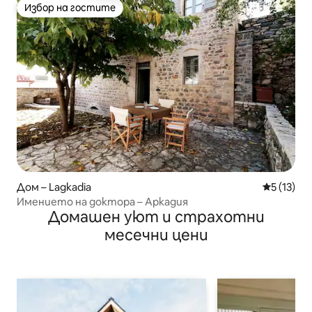
Избор на гостите
Избор на гостите
Дом – Lagkadia
Средна оц
5 (13)
Имението на доктора – Аркадия
Домашен уют и страхотни
месечни цени