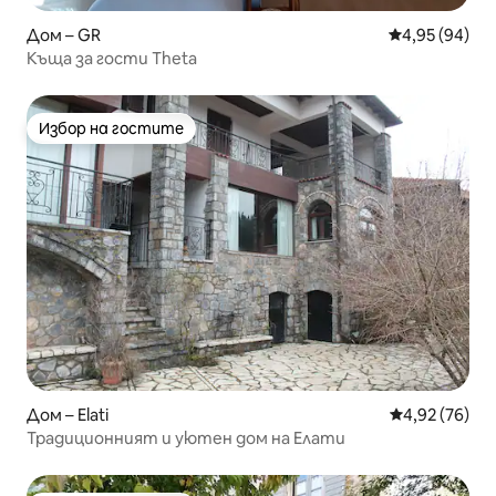
Дом – GR
Средна оценк
4,95 (94)
Къща за гости Theta
Избор на гостите
Избор на гостите
Дом – Elati
Средна оценк
4,92 (76)
Традиционният и уютен дом на Елати