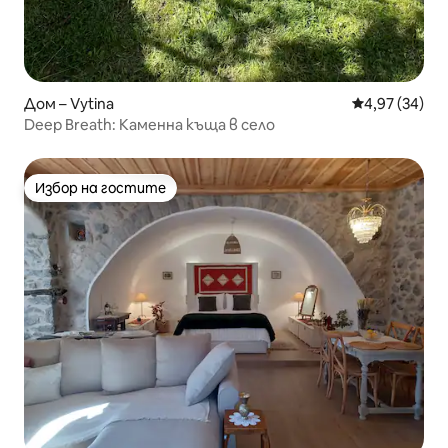
Дом – Vytina
Средна оценк
4,97 (34)
Deep Breath: Каменна къща в село
Избор на гостите
Избор на гостите