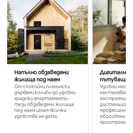
Напълно обзаведени
Дигитални н
жилища под наем
пътуващи п
От спокойни планински
Удобни места
дървени колиби до удобни
настаняване 
градски апартаменти –
настроени и
тези обзаведени жилища
дистанционн
под наем имат всички
професионалис
удобства на дома.
обособени р
пространств