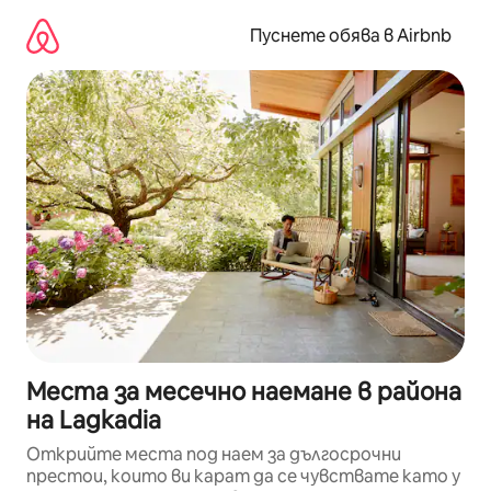
Пропускане
към
Пуснете обява в Airbnb
съдържанието
Места за месечно наемане в района
на Lagkadia
Открийте места под наем за дългосрочни
престои, които ви карат да се чувствате като у