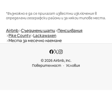
*Възможно е да се прилагат известни изключения в
определени географски райони и за някои типове места.
Airbnb
Съединени щати
Пенсилвания
Pike County
Lackawaxen
Места за месечно наемане
© 2026 Airbnb, Inc.
Поверителност
Условия