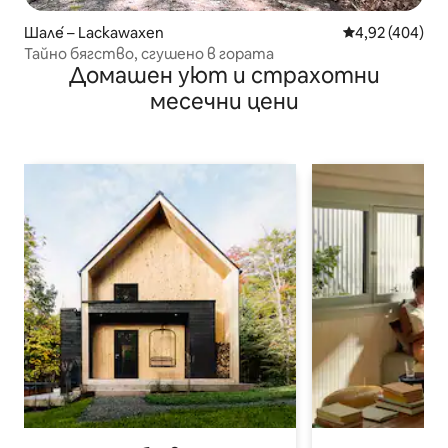
Шале́ – Lackawaxen
Средна оценка
4,92 (404)
Тайно бягство, сгушено в гората
Домашен уют и страхотни
месечни цени