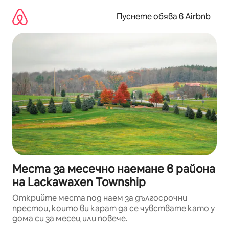
Пропускане
към
Пуснете обява в Airbnb
съдържанието
Места за месечно наемане в района
на Lackawaxen Township
Открийте места под наем за дългосрочни
престои, които ви карат да се чувствате като у
дома си за месец или повече.