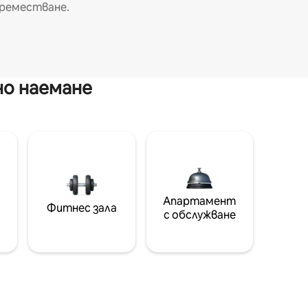
реместване.
но наемане
Апартамент
Фитнес зала
с обслужване