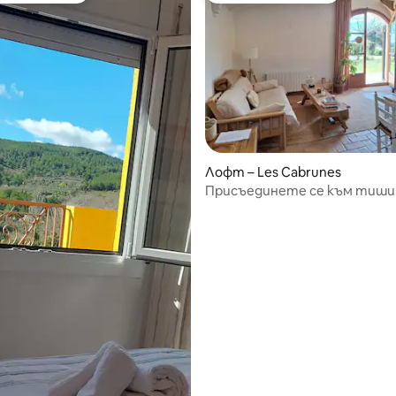
т 5, 236 отзива
Лофт – Les Cabrunes
Присъединете се към тиш
сред лозята