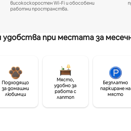
високоскоростен Wi-Fi и обособени
п
работни пространства.
 удобства при местата за месеч
Място,
Подходящо
Безплатно
удобно за
за домашни
паркиране на
работа с
любимци
място
лаптоп