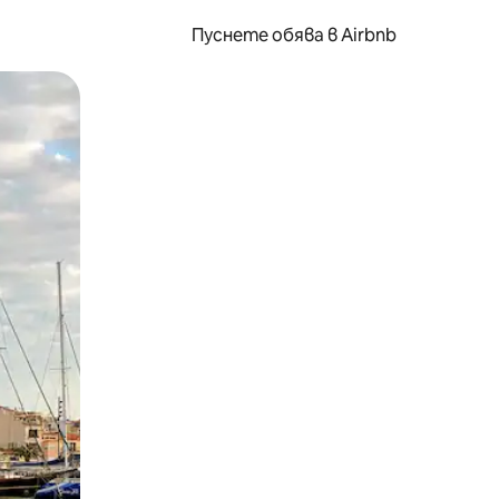
Пуснете обява в Airbnb
окосване или плъзгане.