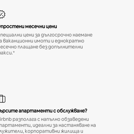
простени месечни цени
пециални цени за дългосрочно наемане
а ваканционни имоти и еднократно
есечно плащане без допълнителни
акси.*
ърсите апартаменти с обслужване?
irbnb разполага с напълно обзаведени
партаменти, идеални за настаняване на
лужители, корпоративни жилища и