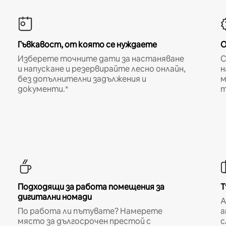
Гъвкавост, от която се нуждаете
О
Изберете точните дати за настаняване
С
и напускане и резервирайте лесно онлайн,
н
без допълнителни задължения и
м
документи.*
т
Подходящи за работа помещения за
Т
дигитални номади
A
По работа ли пътувате? Намерете
а
място за дългосрочен престой с
с