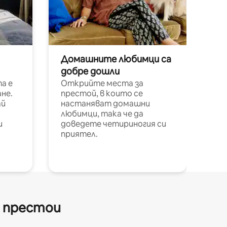
Домашните любимци са
добре дошли
а е
Открийте места за
не.
престой, в които се
ай
настаняват домашни
любимци, така че да
и
доведете четириногия си
приятел.
и престои