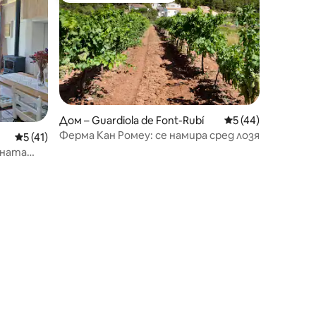
Дом – Guardiola de Font-Rubí
Средна оценка: 5
5 (44)
Ферма Кан Ромеу: се намира сред лозя
Средна оценка: 5 от 5, 41 отзива
5 (41)
ината