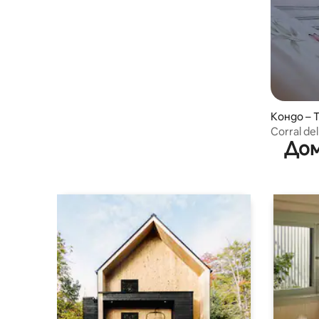
Кондо – T
Corral de
Дом
del blanc