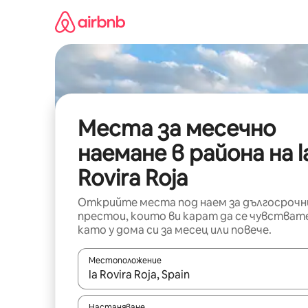
Пропускане
към
съдържанието
Места за месечно
наемане в района на l
Rovira Roja
Открийте места под наем за дългосрочн
престои, които ви карат да се чувстват
като у дома си за месец или повече.
Местоположение
Когато резултатите се покажат, използвайт
Настаняване