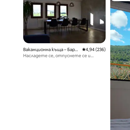
Ваканционна къща – Барсе
Средна оценка: 4,94 о
4,94 (236)
лона
Насладете се, отпуснете се и
пийте вино в Ноу Тон Гран
(Барселона)