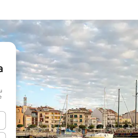
a
и
е
е клавишите със стрелки нагоре и надолу или навигирайте с д