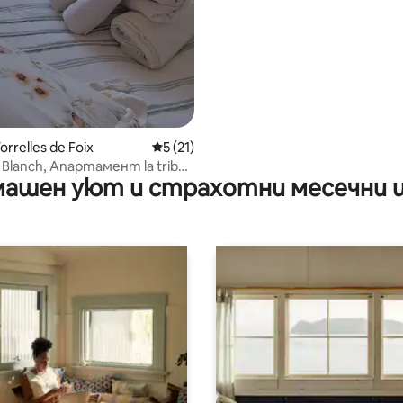
orrelles de Foix
Средна оценка: 5 от 5, 21 отзива
5 (21)
l Blanch, Апартамент la tribu
ашен уют и страхотни месечни 
h