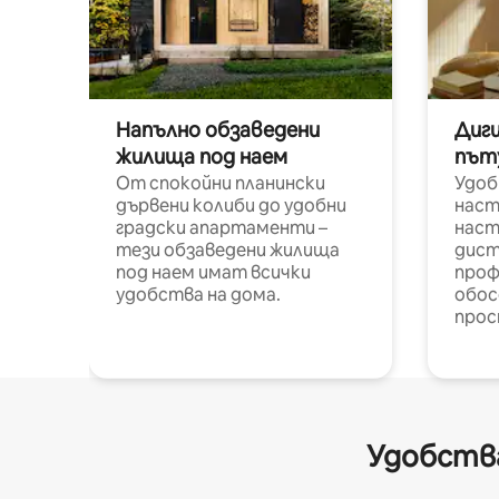
Напълно обзаведени
Диг
жилища под наем
път
От спокойни планински
Удоб
дървени колиби до удобни
наст
градски апартаменти –
наст
тези обзаведени жилища
дист
под наем имат всички
проф
удобства на дома.
обос
прос
Удобства