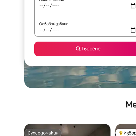
Освобождаване
Търсене
Ме
Супердомакин
Избор
Супердомакин
Най-поп