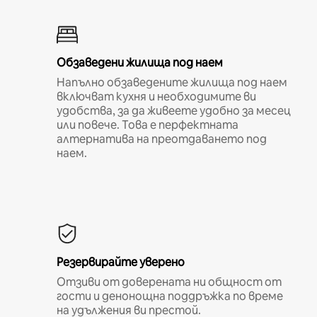
Обзаведени жилища под наем
Напълно обзаведените жилища под наем
включват кухня и необходимите ви
удобства, за да живеете удобно за месец
или повече. Това е перфектната
алтернатива на преотдаването под
наем.
Резервирайте уверено
Отзиви от доверената ни общност от
гости и денонощна поддръжка по време
на удължения ви престой.