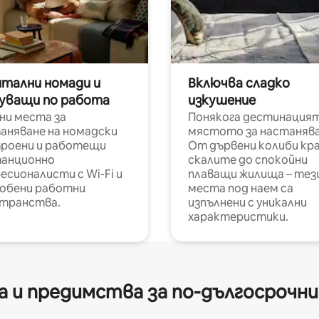
итални номади и
Включва сладко
уващи по работа
изкушение
ни места за
Понякога дестинацият
аняване на номадски
мястото за настанява
роени и работещи
От дървени колиби кр
анционно
скалите до спокойни
есионалисти с Wi-Fi и
плаващи жилища – тез
обени работни
места под наем са
транства.
изпълнени с уникални
характеристики.
 и предимства за по-дългосрочн