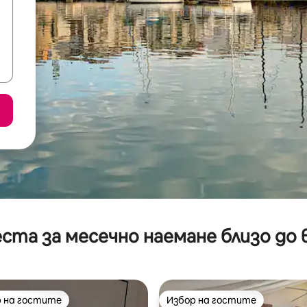
ста за месечно наемане близо до 
 на гостите
Избор на гостите
улярен избор на гостите
Избор на гостите