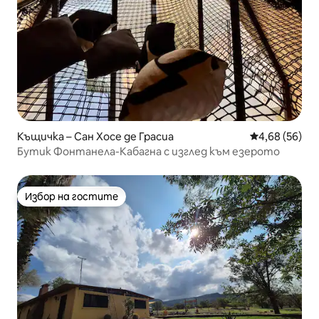
Къщичка – Сан Хосе де Грасиа
Средна оценк
4,68 (56)
Бутик Фонтанела-Кабагна с изглед към езерото
Избор на гостите
Избор на гостите