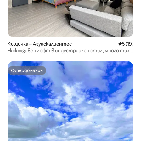
Къщичка – Агуаскалиентес
Средна оц
5 (19)
Ексклузивен лофт в индустриален стил, много тих
район
Супердомакин
Супердомакин