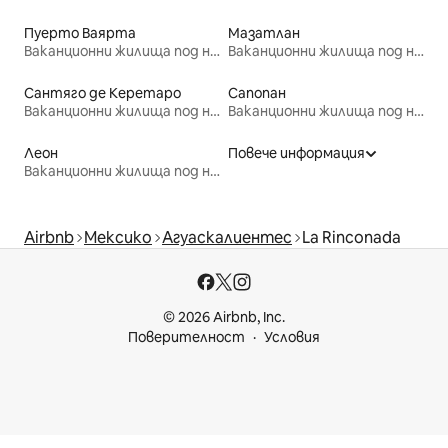
Пуерто Ваярта
Мазатлан
Ваканционни жилища под наем
Ваканционни жилища под наем
Сантяго де Керетаро
Сапопан
Ваканционни жилища под наем
Ваканционни жилища под наем
Леон
Повече информация
Ваканционни жилища под наем
Airbnb
Мексико
Агуаскалиентес
La Rinconada
© 2026 Airbnb, Inc.
Поверителност
Условия