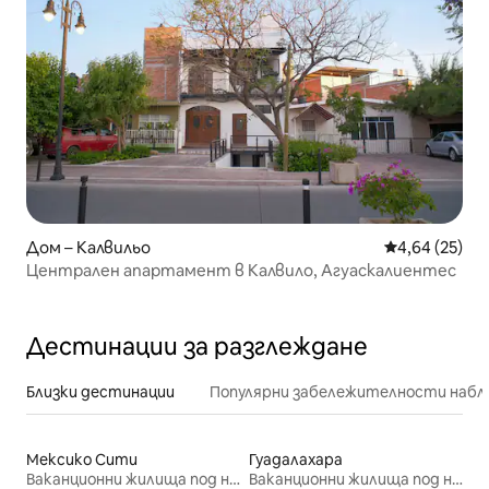
Дом – Калвильо
Средна оценк
4,64 (25)
Централен апартамент в Калвило, Агуаскалиентес
Дестинации за разглеждане
Близки дестинации
Популярни забележителности набл
Мексико Сити
Гуадалахара
Ваканционни жилища под наем
Ваканционни жилища под наем