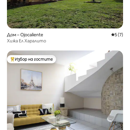
Дом – Ojocaliente
Средна о
5 (7)
Хижа Ел Харалито
Избор на гостите
Най-популярен избор на гостите