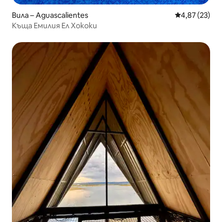
Вила – Aguascalientes
Средна оценк
4,87 (23)
Къща Емилия Ел Хококи