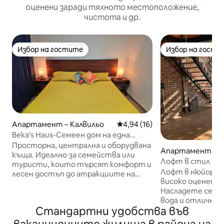
оценени заради тяхното местоположение,
чистота и др.
Избор на гостите
Избор на гости
Избор на гостите
Избор на гости
Апартамент – Калвильо
Средна оценка: 4,94 от 5, 16
4,94 (16)
Beka's Haus-Семеен дом на една
пресечка от площада
Просторна, централна и оборудвана
Апартамент – А
къща. Идеално за семейства или
ентес
Лофт в стил Бру
туристи, които търсят комфорт и
гараж
Лофт в нюйоркски с
лесен достъп до атракциите на
високо оценения
Калвило. В Beka's Haus ще се
Насладете се на
насладите на идеално място за
вода и отлично
семейства и пътешественици,
Стандартни удобства във
само на 10 мину
които искат да си починат, да
места в града. Паркирайте колата
опознаят и изживеят