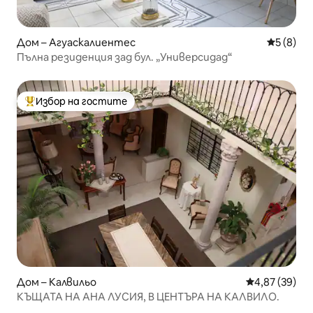
Дом – Агуаскалиентес
Средна о
5 (8)
Пълна резиденция зад бул. „Универсидад“
Избор на гостите
Най-популярен избор на гостите
Дом – Калвильо
Средна оценк
4,87 (39)
КЪЩАТА НА АНА ЛУСИЯ, В ЦЕНТЪРА НА КАЛВИЛО.