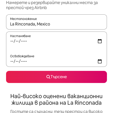
Намерете и резервирайте уникални места за
престой чрез Airbnb
Местоположение
Когато резултатите се покажат, използвайте клавишите 
Настаняване
Освобождаване
Търсене
Най-високо оценени ваканционни
жилища в района на La Rinconada
Гостите са съгласни: тези престои са високо