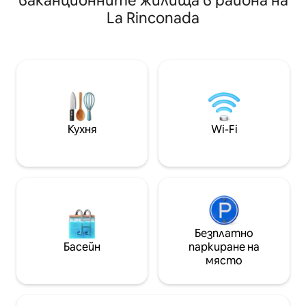
ваканционните жилища в района на
си безопасно в ч
автентичното изживяване на това
La Rinconada
Отпуснете се н
очарователно магическо село.
тераса или се н
Независимо дали става въпрос за
през големите 
кратка почивка през уикенда, или за
разполага с 2,5 б
семейна ваканция, Beka's Haus ще се
телевизора с Pri
почувствате като у дома си. 🌸
Fi. Магазините 
Очакваме с нетърпение
помещение са са
гостоприемството на Калвило и да
крачки. Насладете се на неповторим
се насладим на всеки момент.
престой – разли
Кухня
Wi-Fi
което сте опитв
Безплатно
Басейн
паркиране на
място