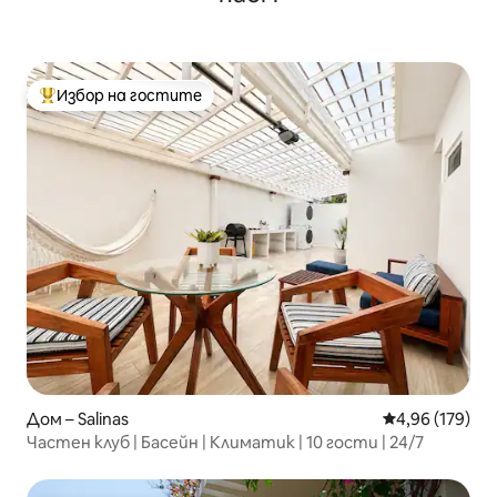
Избор на гостите
Най-популярен избор на гостите
Дом – Salinas
Средна оценка
4,96 (179)
Частен клуб | Басейн | Климатик | 10 гости | 24/7