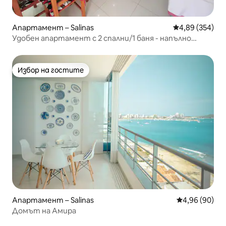
Апартамент – Salinas
Средна оценка
4,89 (354)
Удобен апартамент с 2 спални/1 баня - напълно
оборудван - Phoenix3B
Избор на гостите
Избор на гостите
Апартамент – Salinas
Средна оценк
4,96 (90)
Домът на Амира