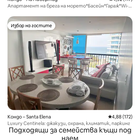
Апартамент на брега на морето*Басейн*Гараж*Wi-
Fi*Балкон
Избор на гостите
Избор на гостите
Кондо – Santa Elena
Средна оценка
4,88 (172)
Luxury Centinela: джакузи, охрана, климатик, паркинг
Подходящи за семейства къщи под
наем