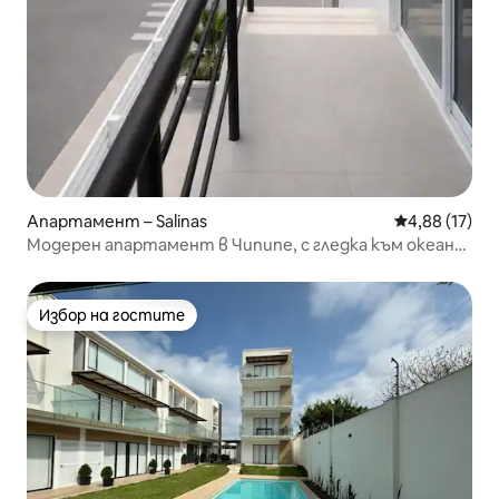
Апартамент – Salinas
Средна оценк
4,88 (17)
Модерен апартамент в Чипипе, с гледка към океана
и паркинг
Избор на гостите
Избор на гостите