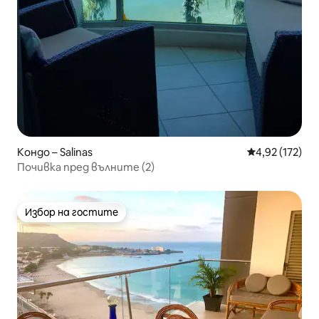
Кондо – Salinas
Средна оценка
4,92 (172)
Почивка пред вълните (2)
Избор на гостите
Избор на гостите