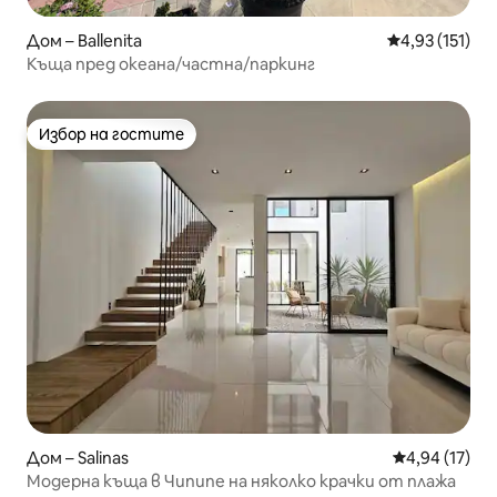
Дом – Ballenita
Средна оценка
4,93 (151)
Къща пред океана/частна/паркинг
Избор на гостите
Избор на гостите
Дом – Salinas
Средна оценк
4,94 (17)
Модерна къща в Чипипе на няколко крачки от плажа