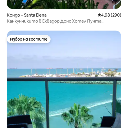
Кондо – Santa Elena
Средна оценка
4,98 (290)
Канкунчикито в Еквадор Донс Хотел Пунта
Сентинела
Избор на гостите
Избор на гостите