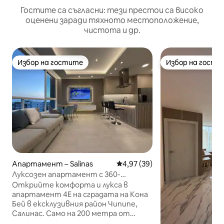
Гостите са съгласни: тези престои са високо
оценени заради тяхното местоположение,
чистота и др.
Избор на гостите
Избор на гости
Избор на гостите
Избор на гости
Апартамент – Salinas
Средна оценка: 4,97 от 5, 39
4,97 (39)
Луксозен апартамент с 360-
градусов изглед от покрива в Чипипе
Открийте комфорта и лукса в
апартамент 4E на сградата на Кона
Бей в ексклузивния район Чипипе,
Салинас. Само на 200 метра от
плажа, този стилен апартамент с