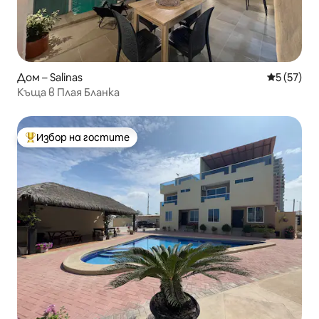
Дом – Salinas
Средна оц
5 (57)
Къща в Плая Бланка
Избор на гостите
Най-популярен избор на гостите