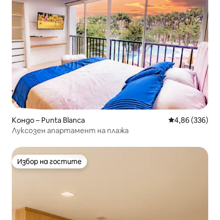
Кондо – Punta Blanca
Средна оценка
4,86 (336)
Луксозен апартамент на плажа
Избор на гостите
Избор на гостите