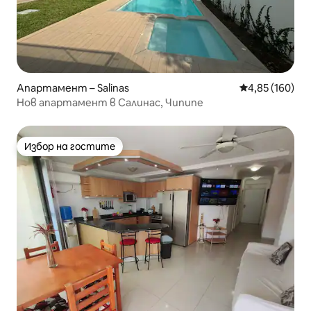
Апартамент – Salinas
Средна оценка
4,85 (160)
Нов апартамент в Салинас, Чипипе
Избор на гостите
Избор на гостите