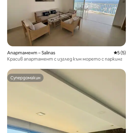
Апартамент – Salinas
Средна о
5 (5)
Красив апартамент с изглед към морето с паркинг
Супердомакин
Супердомакин