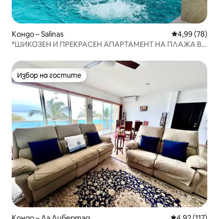
Кондо – Salinas
Средна оценк
4,99 (78)
*ШИКОЗЕН И ПРЕКРАСЕН АПАРТАМЕНТ НА ПЛАЖА В
ЧИПИПЕ.
Избор на гостите
Избор на гостите
Кондо – Ла Либертад
Средна оценка
4,92 (117)