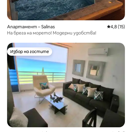
Апартамент – Salinas
Средна оцен
4,8 (15)
На брега на морето! Модерни удобства!
Избор на гостите
Избор на гостите