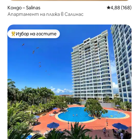
Кондо – Salinas
Средна оценка
4,88 (168)
Апартамент на плажа в Салинас
Избор на гостите
Най-популярен избор на гостите