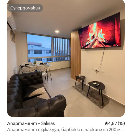
Супердомакин
Супердомакин
Апартамент – Salinas
Средна оценк
4,87 (15)
Апартамент с джакузи, барбекю и паркинг на 200 м