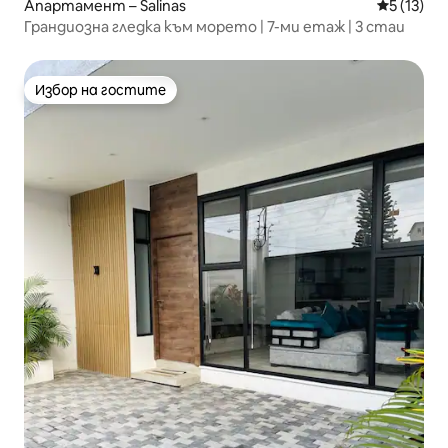
Апартамент – Salinas
Средна оц
5 (13)
Грандиозна гледка към морето | 7-ми етаж | 3 стаи
Избор на гостите
Избор на гостите