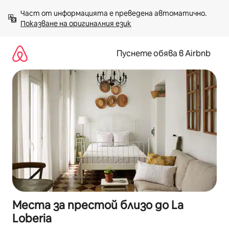
Пропускане
Част от информацията е преведена автоматично. 
към
Показване на оригиналния език
съдържанието
Пуснете обява в Airbnb
Места за престой близо до La
Loberia