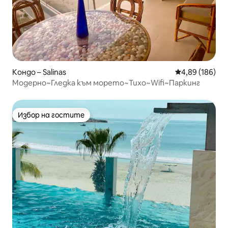
Кондо – Salinas
Средна оценка
4,89 (186)
Модерно~Гледка към морето~Тихо~Wifi~Паркинг
Избор на гостите
Избор на гостите