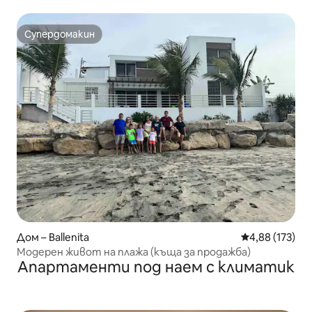
Супердомакин
Супердомакин
Дом – Ballenita
Средна оценка
4,88 (173)
Модерен живот на плажа (къща за продажба)
Апартаменти под наем с климатик