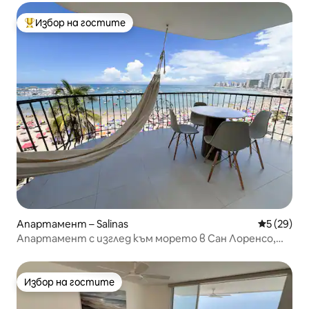
Избор на гостите
Най-популярен избор на гостите
Апартамент – Salinas
Средна оц
5 (29)
Апартамент с изглед към морето в Сан Лоренсо,
Салинас
Избор на гостите
Избор на гостите