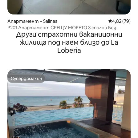
Апартамент – Salinas
Средна оценк
4,82 (79)
P201 Апартамент СРЕЩУ МОРЕТО 3 спални Без
Други страхотни ваканционни
басейн
жилища под наем близо до La
Loberia
Супердомакин
Супердомакин