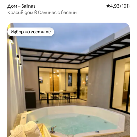
Дом – Salinas
Средна оценка
4,93 (101)
Красив дом в Салинас с басейн
Избор на гостите
Избор на гостите