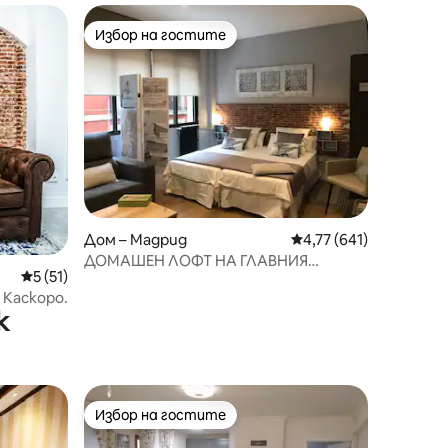
Избор на гостите
тите
Избор на гостите
Дом – Мадрид
Средна оценка: 4,77 
4,77 (641)
ДОМАШЕН ЛОФТ НА ГЛАВНИЯ
Средна оценка: 5 от 5, 51 отзива
5 (51)
ПЛОЩАД
 Каскоро.
к
Избор на гостите
Избор на гостите