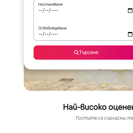
Настаняване
Освобождаване
Търсене
Най-високо оцене
Гостите са съгласни: т