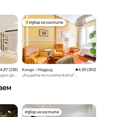
Избор на гостите
Най-популярен избор на гостите
редна оценка: 4,87 от 5, 239 отзива
4,87 (239)
Кондо – Мадрид
Средна оценка: 4,95 
4,95 (393)
удио до
„Къщата на писателката“
Централен и модерен апартамент.
аем
Избор на гостите
тите
Избор на гостите