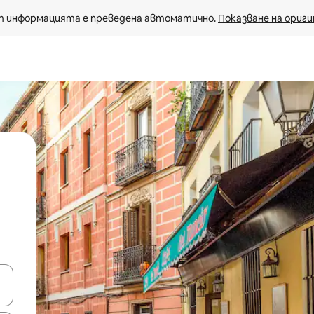
 информацията е преведена автоматично. 
Показване на ориги
е клавишите със стрелки нагоре и надолу или навигирайте с д