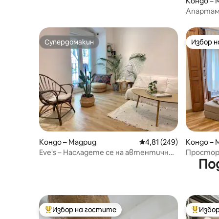
Кондо – 
Апартаме
градинит
Супердомакин
Избор 
Супердомакин
Избор 
Кондо – Мадрид
Средна оценка: 4,81 о
4,81 (249)
Кондо – 
Eve's – Насладете се на автентичния
Простор
По
Мадрид
центъра
Избор на гостите
Избор
Най-популярен избор на гостите
Най-поп