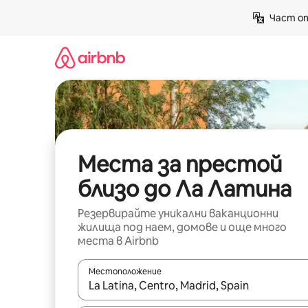
Пропускане
Част от
към
съдържанието
Места за престой
близо до Ла Латина
Резервирайте уникални ваканционни
жилища под наем, домове и още много
места в Airbnb
Местоположение
Когато резултатите се покажат, използвайт