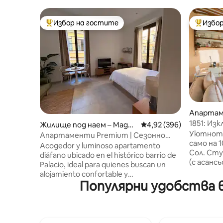
Избор на гостите
Избор
Най-популярен избор на гостите
Най-поп
Апартам
адрид
1851: Из
Жилище под наем – Мадри
Средна оценка: 4,92 о
4,92 (396)
ти век в
Уютното
д
Апартаменти Premium | Сезонно
само на 
отдаване под наем, Maya.
Acogedor y luminoso apartamento
Сол. Ст
diáfano ubicado en el histórico barrio de
(с асансь
Palacio, ideal para quienes buscan un
Ще се на
alojamiento confortable y
обзаведе
Популярни удобства 
completamente equipado durante su
ГОТИНИЯ
estancia en Madrid. El apartamento se
квартал в МА
ofrece para estancias temporales no
много уд
turísticas y está adaptado tanto para
отоплени
escapadas de ocio como para viajes de