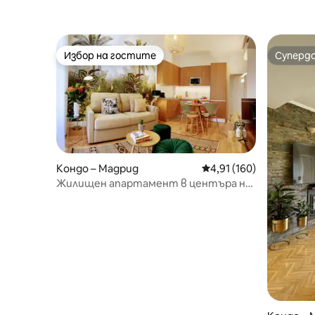
Избор на гостите
Суперд
Избор на гостите
Суперд
Кондо – Мадрид
Средна оценка: 4,91 о
4,91 (160)
Жилищен апартамент в центъра на
Мадрид