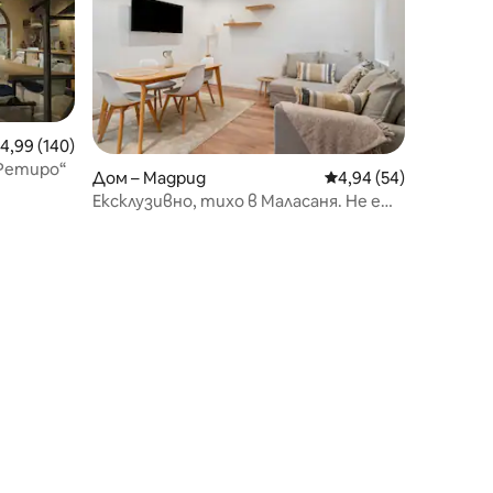
редна оценка: 4,99 от 5, 140 отзива
4,99 (140)
„Ретиро“
Дом – Мадрид
Средна оценка: 4,94
4,94 (54)
Ексклузивно, тихо в Маласаня. Не е
туристическа зона.