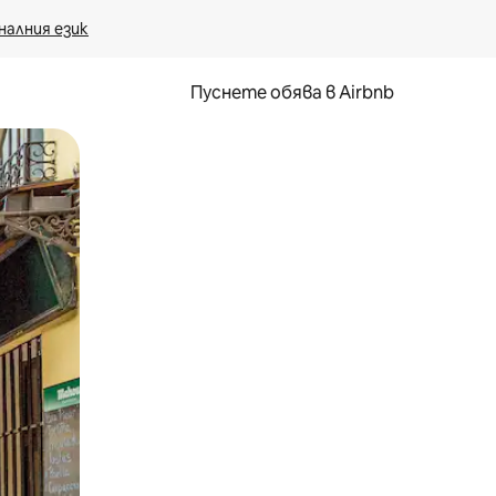
налния език
Пуснете обява в Airbnb
окосване или плъзгане.