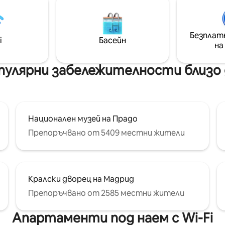
вно ползване. Украсено с
Сол - Наскоро реновиран
 собствениците си с
апартамент с цялото ново
 и антични мебели. Това е
оборудване. - Модерен декор и
то място, ако търсите
грандиозно местоположение
Безплат
i
Басейн
 престой за седмица или
Метро Ла латина зад врати
на
метра .
пулярни забележителности близо
Национален музей на Прадо
Препоръчвано от 5409 местни жители
Кралски дворец на Мадрид
Препоръчвано от 2585 местни жители
Апартаменти под наем с Wi-Fi