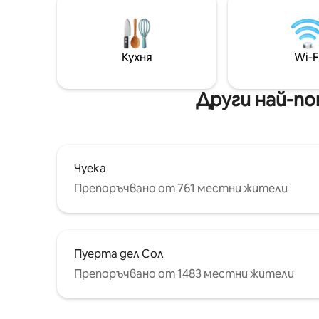
ексклузи
trabajo o estudios, ofreciendo un
грижа от
ambiente tranquilo, wifi de alta velocidad
предмети
y un espacio de trabajo cómodo. Dispone
идеално
además de sofá cama y cuna para quien
Кухня
Wi-F
място за
viaje con familiares.
повече
Други най-по
Чуека
Препоръчвано от 761 местни жители
Пуерта дел Сол
Препоръчвано от 1483 местни жители