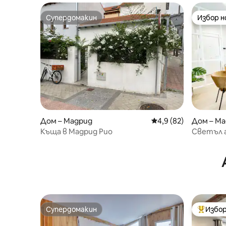
Супердомакин
Избор 
Супердомакин
Избор 
Дом – Мадрид
Средна оценка: 4,9 
4,9 (82)
Дом – М
Къща в Мадрид Рио
Светъл 
Саламан
Супердомакин
Избор
Супердомакин
Най-поп