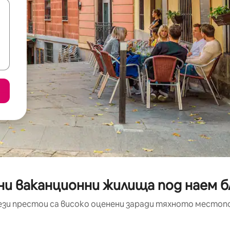
ни ваканционни жилища под наем б
ези престои са високо оценени заради тяхното местоп