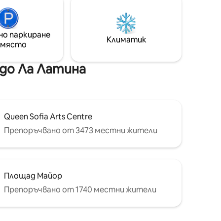
настаняване, денонощна спешна
помощ и всичко необходимо, за да се
чувствате като у дома си и да се
насладите на града с пълно
. -
но паркиране
Климатик
спокойствие.
те на 20
 място
 до Ла Латина
Queen Sofia Arts Centre
Препоръчвано от 3473 местни жители
Площад Майор
Препоръчвано от 1740 местни жители