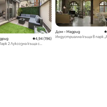
Дом – Мадрид
С
Индустриална къща в парк 
адрид
Средна оценка: 4,94 от 5, 196 отзива
4,94 (196)
арк 2 Луксозна къща с
от 5, 54 отзива