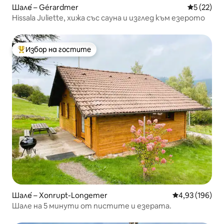
Шале́ – Gérardmer
Средна оц
5 (22)
Hissala Juliette, хижа със сауна и изглед към езерото
Избор на гостите
Най-популярен избор на гостите
Шале́ – Xonrupt-Longemer
Средна оценка
4,93 (196)
Шале на 5 минути от пистите и езерата.