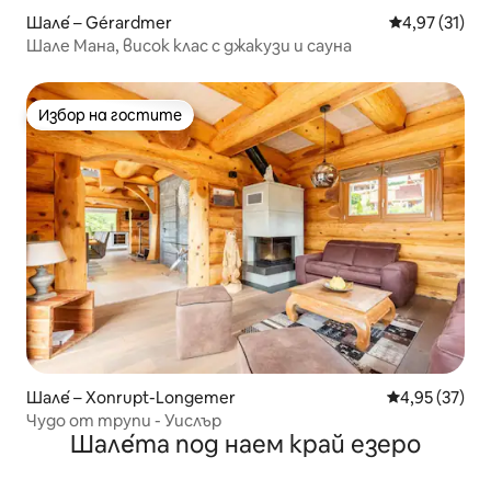
Шале́ – Gérardmer
Средна оценк
4,97 (31)
Шале Мана, висок клас с джакузи и сауна
Избор на гостите
Избор на гостите
Шале́ – Xonrupt-Longemer
Средна оценк
4,95 (37)
Чудо от трупи - Уислър
Шале́та под наем край езеро