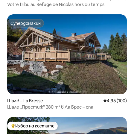
Votre tribu au Refuge de Nicolas hors du temps
Супердомакин
Супердомакин
Шале́ – La Bresse
Средна оценка
4,95 (100)
Шале „Престиж“ 280 m² в Ла Брес – спа
Избор на гостите
Най-популярен избор на гостите