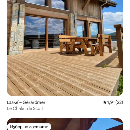
Шале́ – Gérardmer
Средна оценк
4,91 (22)
Le Chalet de Scott
Избор на гостите
Избор на гостите