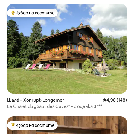
Избор на гостите
Най-популярен избор на гостите
Шале́ – Xonrupt-Longemer
Средна оценка
4,98 (148)
Le Chalet du „ Saut des Cuves“ - с оценка 3 ***
Избор на гостите
Най-популярен избор на гостите