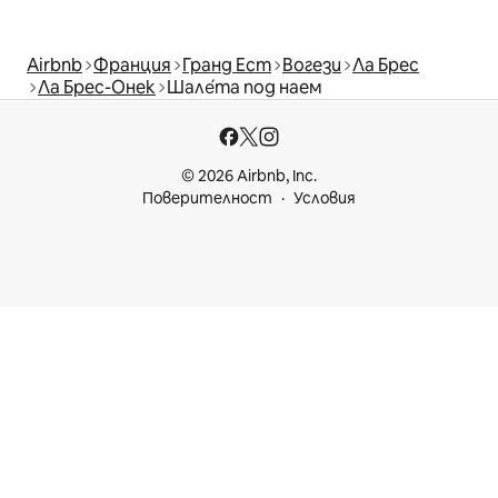
Airbnb
Франция
Гранд Ест
Вогези
Ла Брес
Ла Брес-Онек
Шале́та под наем
© 2026 Airbnb, Inc.
Поверителност
Условия