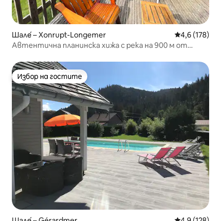
Шале́ – Xonrupt-Longemer
Средна оценк
4,6 (178)
Автентична планинска хижа с река на 900 м от
езеро
Избор на гостите
Избор на гостите
Шале́ – Gérardmer
Средна оценк
4,9 (128)