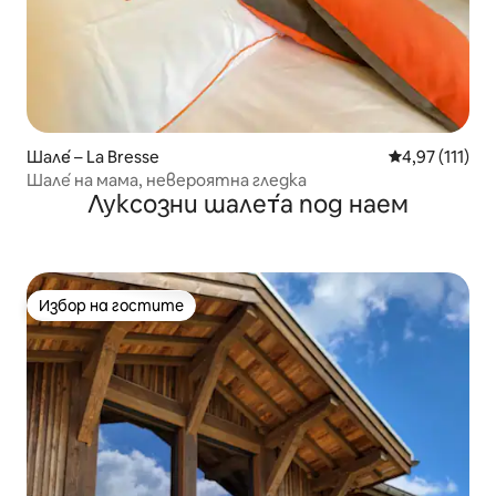
Шале́ – La Bresse
Средна оценк
4,97 (111)
Шале́ на мама, невероятна гледка
Луксозни шалет́а под наем
Избор на гостите
Избор на гостите