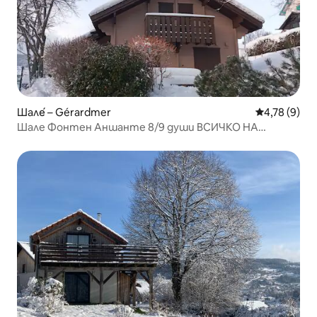
Шале́ – Gérardmer
Средна оцен
4,78 (9)
Шале Фонтен Аншанте 8/9 души ВСИЧКО НА
ПЕШЕХОДНО РАЗСТОЯНИЕ