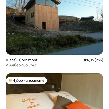
Шале́ – Cornimont
Средна оценка
4,95 (256)
Л'Анвер дьо Сулс
Избор на гостите
Най-популярен избор на гостите