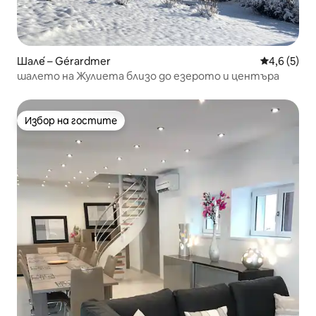
Шале́ – Gérardmer
Средна оце
4,6 (5)
шалето на Жулиета близо до езерото и центъра
Избор на гостите
Избор на гостите