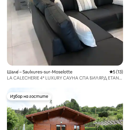
Шале́ – Saulxures-sur-Moselotte
Средна оц
5 (13)
LA CALECHERIE 4* LUXURY САУНА СПА БИЛЯРД ETANG
WI - FI
Избор на гостите
Избор на гостите