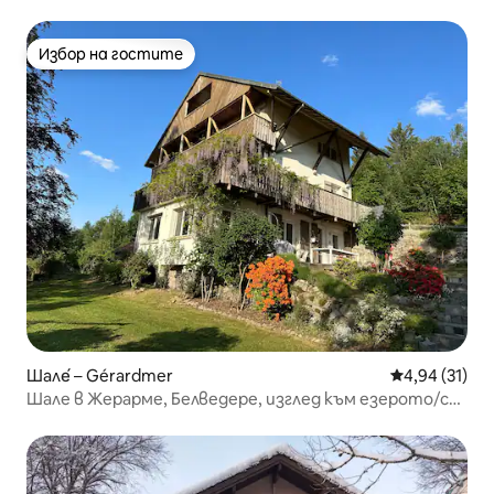
Избор на гостите
Избор на гостите
Шале́ – Gérardmer
Средна оценк
4,94 (31)
Шале в Жерарме, Белведере, изглед към езерото/ски
писта