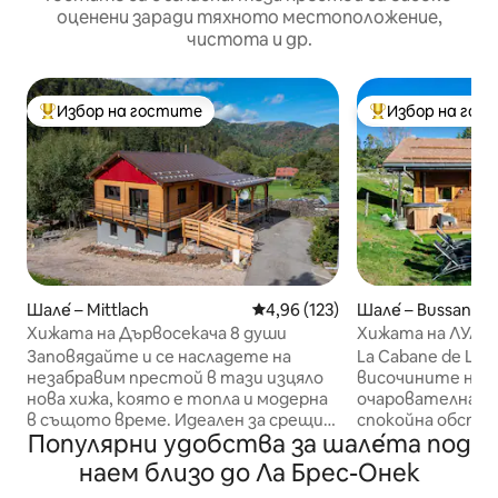
оценени заради тяхното местоположение,
чистота и др.
Избор на гостите
Избор на гос
Най-популярен избор на гостите
Най-популярен 
Шале́ – Mittlach
Средна оценка: 4,96 от 5, 123
4,96 (123)
Шале́ – Bussang
Хижата на Дървосекача 8 души
Хижата на ЛУЛУ.
Високите Вогези
Заповядайте и се насладете на
La Cabane de Lulu
незабравим престой в тази изцяло
височините на Бу
нова хижа, която е топла и модерна
очарователна хи
в същото време. Идеален за срещи
спокойна обста
Популярни удобства за шале́та под
със семейството и приятелите.
можете да се на
Разположена в Хаут - Митлах в
релаксиращ пре
наем близо до Ла Брес-Онек
сърцето на природата, тази хижа
животински парк