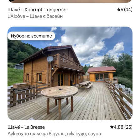
Шале́ – Xonrupt-Longemer
Средна оц
5 (44)
L'Alcôve – Шале с басейн
Избор на гостите
Избор на гостите
Шале́ – La Bresse
Средна оценк
4,88 (25)
Луксозно шале за 8 души, джакузи, сауна