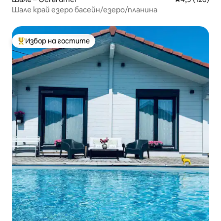
Шале край езеро басейн/езеро/планина
Избор на гостите
Най-популярен избор на гостите