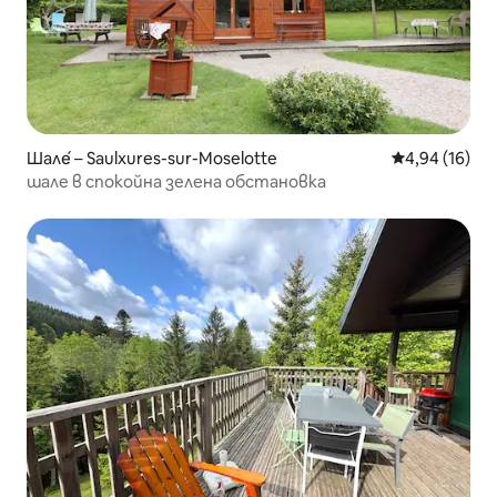
Шале́ – Saulxures-sur-Moselotte
Средна оценк
4,94 (16)
шале в спокойна зелена обстановка