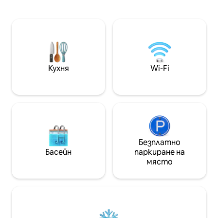
ще ви позволи да презаредите
помещават кози
батериите си и да се насладите на
истински зелен рай. Можете
гледка към Восгианските планини.
отпуснете в хи
Възможни са много дейности: ски,
докато гледате 
туризъм, планинско колоездене,
Пътеката за до
катерене на дървета... Разгледайте
напълно павиран
нашата красива долина Мънстър и
паркирате точн
се насладете на нашите
Моля, имайте пр
Кухня
Wi-Fi
гастрономически специалитети.
зимата трябва д
от входа поради 
Безплатно
Басейн
паркиране на
място