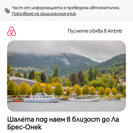
Пропускане
Част от информацията е преведена автоматично. 
към
Показване на оригиналния език
съдържанието
Пуснете обява в Airbnb
Шале́та под наем в близост до Ла
Брес-Онек