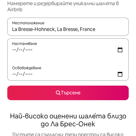
Намерете и резервирайте уникални шале́та в
Airbnb
Местоположение
Когато резултатите се покажат, използвайте клавишите 
Настаняване
Освобождаване
Търсене
Най-високо оценени шале́та близо
до Ла Брес-Онек
Гостите са съгласни: тези престои са високо