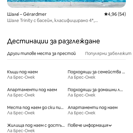
Шале́ – Gérardmer
Средна оценк
4,96 (54)
Шале Trinity с басейн, класифицирано 4*,
изключителна гледка
Дестинации за разглеждане
Други типове места за престой
Популярни забележит
Къщи под наем
Подходящи за семейства места под наем
Ла Брес-Онек
Ла Брес-Онек
Апартаменти под наем
Подходящи за домашни любимци места под наем
Ла Брес-Онек
Ла Брес-Онек
Места под наем до ски писти
Апартаменти под наем
Ла Брес-Онек
Ла Брес-Онек
Жилища под наем с достъп до езеро
Повече информация
Ла Брес-Онек