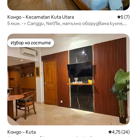
Кондо – Kecamatan Kuta Utara
Средна о
5 (7)
5 мин. -> Canggu, Netflix, напълно оборудвана кухня,
Wi-Fi 240 mbps
Избор на гостите
Избор на гостите
Кондо – Kuta
Средна оценк
4,75 (24)