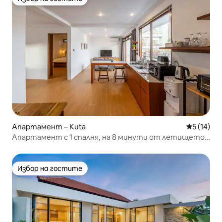
Избор на гостите
Апартамент – Kuta
Средна оц
5 (14)
Апартамент с 1 спалня, на 8 минути от летището,
транспорт, уютен
Избор на гостите
Избор на гостите