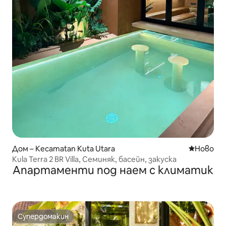
Дом – Kecamatan Kuta Utara
Ново мяс
Ново
Kula Terra 2 BR Villa, Семиняк, басейн, закуска
Апартаменти под наем с климатик
Супердомакин
Супердомакин