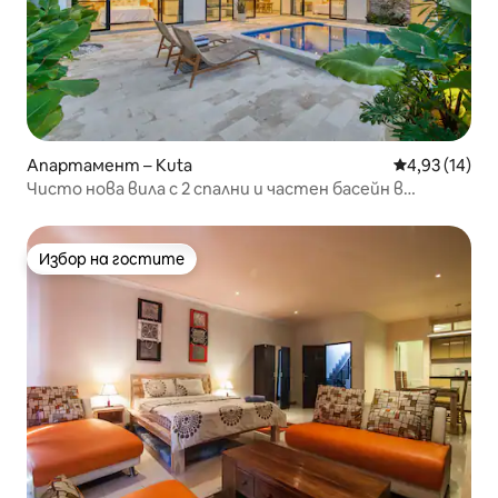
Апартамент – Kuta
Средна оценк
4,93 (14)
Чисто нова вила с 2 спални и частен басейн в
Семиняк
Избор на гостите
Избор на гостите