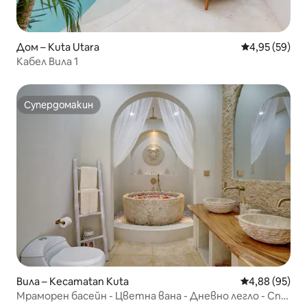
Дом – Kuta Utara
Средна оценк
4,95 (59)
Кабел Вила 1
Супердомакин
Супердомакин
Вила – Kecamatan Kuta
Средна оценк
4,88 (95)
Мраморен басейн - Цветна вана - Дневно легло - Спа“