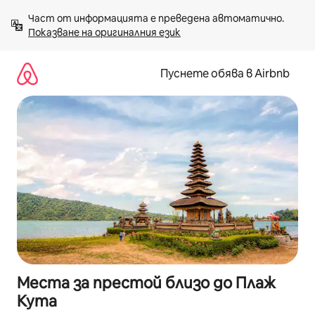
Пропускане
Част от информацията е преведена автоматично. 
към
Показване на оригиналния език
съдържанието
Пуснете обява в Airbnb
Места за престой близо до Плаж
Кута