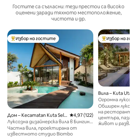
Гостите са съгласни: тези престои са високо
оценени заради тяхното местоположение,
чистота и др.
Избор на гостите
Избор на гос
Най-популярен избор на гостите
Най-популярен 
Вила – Kuta Utara
Огромна луксозна
пешеходно разст
Обширен луксозе
развлечения
на ресторанта, 
Дом – Kecamatan Kuta Sela
Средна оценка: 4,97 от 5, 12
4,97 (122)
центъра, пазару
tan
Луксозна дизайнерска вила в Бингин |
живот и развлеч
Частен басейн
Частна вила, проектирана от
Canggu. Огромна 
известното студио Biombo
м и хубав басейн