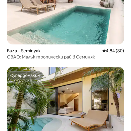
Вила – Seminyak
Средна оценк
4,84 (80)
OBAO: Малък тропически рай в Семиняк
Супердомакин
Супердомакин