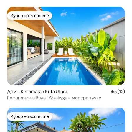
крачка от плажа
Избор на гостите
Избор на гостите
Дом – Kecamatan Kuta Utara
Средна оц
5 (10)
Романтична вила | Джакузи + модерен лукс
Избор на гостите
Избор на гостите