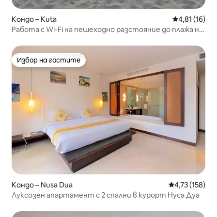
Кондо – Kuta
Средна оценк
4,81 (16)
Работа с Wi-Fi на пешеходно разстояние до плажа на
Кута – Легиан – Семиняк
Избор на гостите
Избор на гостите
Кондо – Nusa Dua
Средна оценка
4,73 (158)
Луксозен апартамент с 2 спални в курорт Нуса Дуа