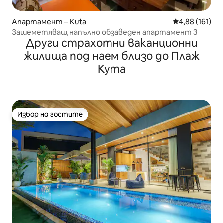
Апартамент – Kuta
Средна оценка
4,88 (161)
Зашеметяващ напълно обзаведен апартамент 3
Други страхотни ваканционни
жилища под наем близо до Плаж
Кута
Избор на гостите
Избор на гостите