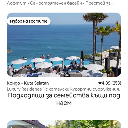
Лофтът • Самостоятелен басейн • Престой за
дигитални номади
Избор на гостите
Избор на гостите
Кондо – Kuta Selatan
Средна оценка
4,89 (253)
Luxury Residence 1 с хотелски курортни съоръжения.
Подходящи за семейства къщи под
наем