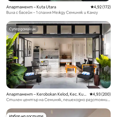
Апартамент – Kuta Utara
Средна оценка
4,92 (172)
Вила с басейн – 1 спалня Между Семиняк и Кангу
Супердомакин
Супердомакин
Апартамент – Kerobokan Kelod, Kec. Kuta
Средна оценка
4,93 (200)
Utara, Kabupaten Badung
Стилен център на Семиняк, пешеходно разстояние
до Sistefields
Избор на гостите