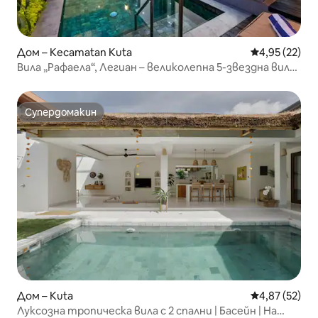
Дом – Kecamatan Kuta
Средна оценк
4,95 (22)
Вила „Рафаела“, Легиан – великолепна 5-звездна вила
с 4 спални и бани
Супердомакин
Супердомакин
Дом – Kuta
Средна оценк
4,87 (52)
Луксозна тропическа вила с 2 спални | Басейн | На