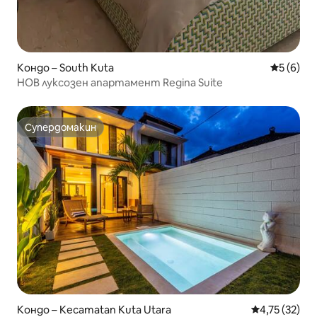
Кондо – South Kuta
Средна о
5 (6)
НОВ луксозен апартамент Regina Suite
Супердомакин
Супердомакин
Кондо – Kecamatan Kuta Utara
Средна оценк
4,75 (32)