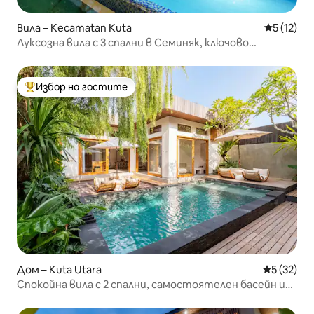
Вила – Kecamatan Kuta
Средна оц
5 (12)
Луксозна вила с 3 спални в Семиняк, ключово
местоположение.
Избор на гостите
Най-популярен избор на гостите
Дом – Kuta Utara
Средна оц
5 (32)
Спокойна вила с 2 спални, самостоятелен басейн и
двор