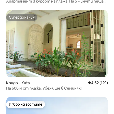
Апартамент в курорт на плажа. На 5 минути пеша
от плажа Легиан
Супердомакин
Супердомакин
Кондо – Kuta
Средна оценка
4,62 (129)
На 600 м от плажа. Убежище в Семиняк!
Избор на гостите
Избор на гостите