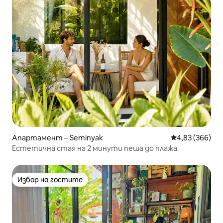
Апартамент – Seminyak
Средна оценка
4,83 (366)
Естетична стая на 2 минути пеша до плажа
Избор на гостите
Избор на гостите