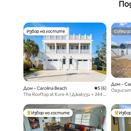
По
Избор на гостите
Суперд
Избор на гостите
Суперд
Дом – Car
Дом – Carolina Beach
Средна оценка: 5
5 (6)
Оазисът
The Rooftop at Kure A | Джакузи + 244 м
бар – Жи
до плажа
Избор на гостите
Избор
Най-популярен избор на гостите
Най-поп