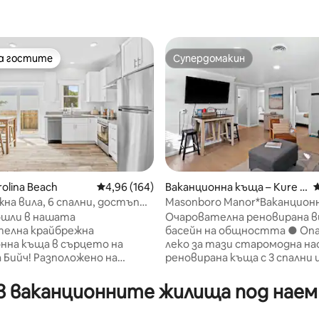
на гостите
Супердомакин
на гостите
Супердомакин
olina Beach
Средна оценка: 4,96 от 5, 164 отзива
4,96 (164)
Ваканционна къща – Kure B
С
each
на вила, 6 спални, достъп
Masonboro Manor*Ваканцион
т 5, 126 отзива
а, подходяща за домашни
къщи@Kure*Басейн*Плаж*И
ошли в нашата
Очарователна реновирана в
.
телна крайбрежна
басейн на общността ● Оп
нна къща в сърцето на
леко за тази старомодна на
 Бийч! Разположено на
реновирана къща с 3 спални 
разстояние от пясъчните
веранда ● Безплатен парки
 оживената крайбрежна алея
●Външен басейн за гости ●
 ваканционните жилища под наем 
ите ресторанти и
удобства на дома; идеални з
а, това внимателно
почивка на плажа за 7 души ●