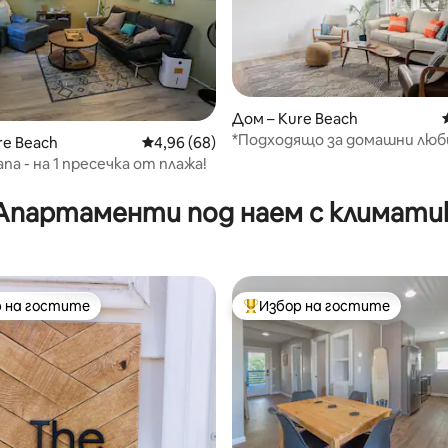
т 5, 453 отзива
Дом – Kure Beach
*Подходящо за домашни люб
re Beach
Средна оценка: 4,96 от 5, 68 отзива
4,96 (68)
засенчен ограден двор с хам
ana - на 1 пресечка от плажа!
Апартаменти под наем с климати
 на гостите
Избор на гостите
улярен избор на гостите
Най-популярен избор на гос