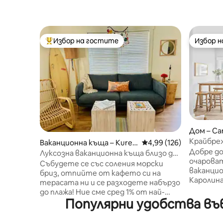
Избор на гостите
Избор 
Най-популярен избор на гостите
Избор 
Дом – Car
Крайбреж
Ваканционна къща – Kure
Средна оценка: 4,99 о
4,99 (126)
до океан
Добре д
Beach
Луксозна ваканционна къща близо до
любимци
очарова
плажа
Събудете се със соления морски
ваканцио
бриз, отпийте от кафето си на
Каролина
терасата ни и се разходете набързо
кратко 
до плажа! Ние сме сред 1% от най-
брегове,
Популярни удобства във
харесваните от гостите места!
и местн
Нашият дом на плажа е напълно
кафенет
оборудван и подходящ за семейства