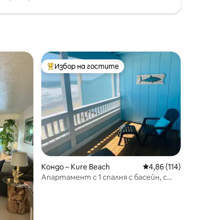
Избор на гостите
тите
Най-популярен избор на гостите
Кондо – Kure Beach
Средна оценка: 4,86 
4,86 (114)
Апартамент с 1 спалня с басейн, с
изглед към океана, Reef Relief