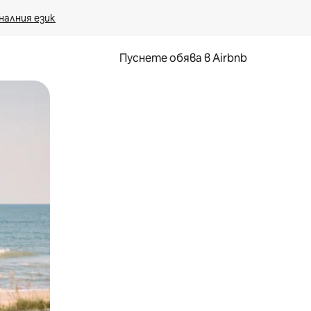
налния език
Пуснете обява в Airbnb