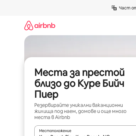
Пропускане
Част от
към
съдържанието
Места за престой
близо до Куре Бийч
Пиер
Резервирайте уникални ваканционни
жилища под наем, домове и още много
места в Airbnb
Местоположение