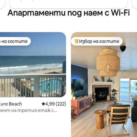
Апартаменти под наем с Wi-Fi
 на гостите
Избор на гостите
улярен избор на гостите
Най-популярен избор на гос
т 5, 316 отзива
Kure Beach
Средна оценка: 4,99 от 5, 222 отзива
4,99 (222)
ент на третия етаж с
м океана с басейн (Riggings E