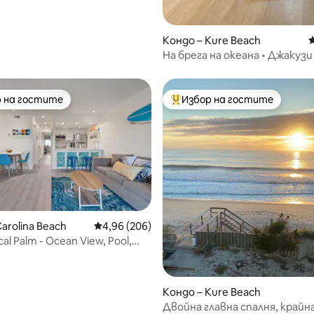
Кондо – Kure Beach
С
На брега на океана • Джакузи 
Вътрешен басейн • Фитнес 
 на гостите
Избор на гостите
улярен избор на гостите
Най-популярен избор на гос
arolina Beach
Средна оценка: 4,96 от 5, 206 отзива
4,96 (206)
cal Palm - Ocean View, Pool,
т 5, 194 отзива
CB
Кондо – Kure Beach
Двойна главна спалня, крайн