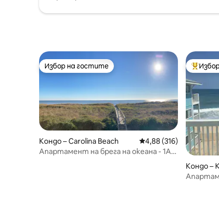
Избор на гостите
Избор
Избор на гостите
Най-поп
Кондо – Carolina Beach
Средна оценка: 4,88 о
4,88 (316)
Апартамент на брега на океана - 1А-
Подходящ за домашни любимци!
Кондо – 
Предоставя се спално бельо!
Апартам
изглед къ
-3)