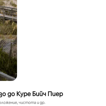
окосване или плъзгане.
о до Куре Бийч Пиер
оложение, чистота и др.