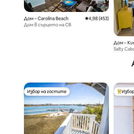
Дом – Carolina Beach
Средна оценка: 4,98 о
4,98 (453)
Дом в сърцето на CB
Дом – Ku
Salty Cab
Избор на гостите
Избор
Избор на гостите
Най-поп