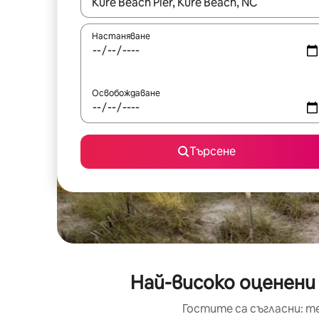
Когато резултатите се покажат, използвайт
Настаняване
Освобождаване
Търсене
Най-високо оценени
Гостите са съгласни: т