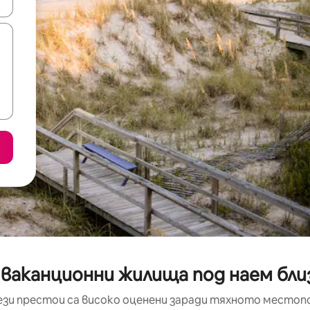
е клавишите със стрелки нагоре и надолу или навигирайте с д
 ваканционни жилища под наем близ
ези престои са високо оценени заради тяхното местоп