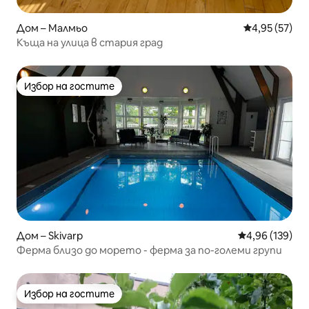
Дом – Малмьо
Средна оценк
4,95 (57)
Къща на улица в стария град
Избор на гостите
Избор на гостите
Дом – Skivarp
Средна оценка
4,96 (139)
Ферма близо до морето - ферма за по-големи групи
Избор на гостите
Избор на гостите