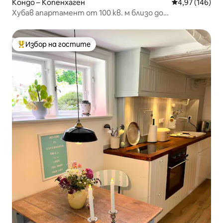
Кондо – Копенхаген
Средна оценка
4,97 (146)
Хубав апартамент от 100 кв. м близо до
Беллацентър
Избор на гостите
Най-популярен избор на гостите