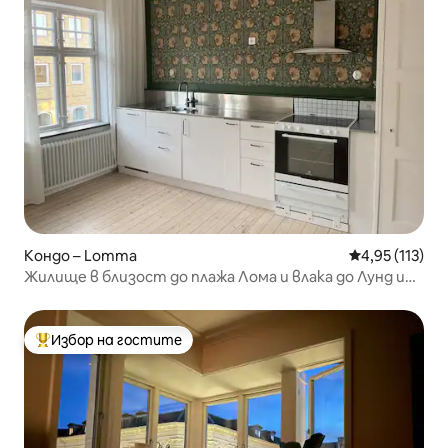
Кондо – Lomma
Средна оценка
4,95 (113)
Жилище в близост до плажа Лома и влака до Лунд и
Малмьо
Избор на гостите
Най-популярен избор на гостите