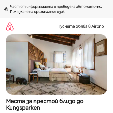
Пропускане
Част от информацията е преведена автоматично. 
към
Показване на оригиналния език
съдържанието
Пуснете обява в Airbnb
Места за престой близо до
Kungsparken