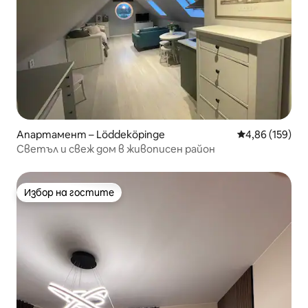
Апартамент – Löddeköpinge
Средна оценка
4,86 (159)
Светъл и свеж дом в живописен район
Избор на гостите
Избор на гостите