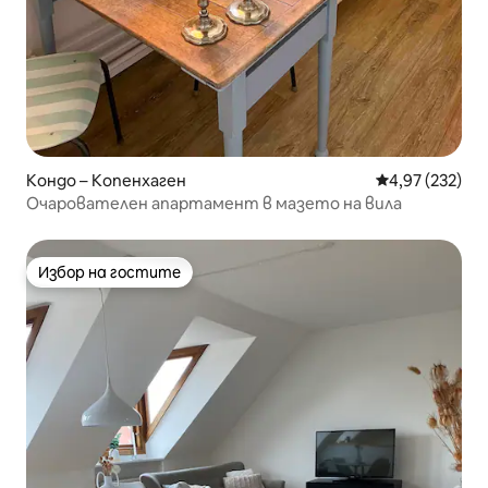
Кондо – Копенхаген
Средна оценка
4,97 (232)
Очарователен апартамент в мазето на вила
Избор на гостите
Избор на гостите