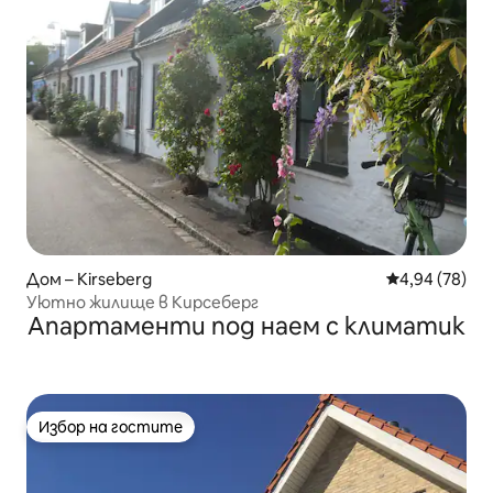
Дом – Kirseberg
Средна оценк
4,94 (78)
Уютно жилище в Кирсеберг
Апартаменти под наем с климатик
Избор на гостите
Избор на гостите