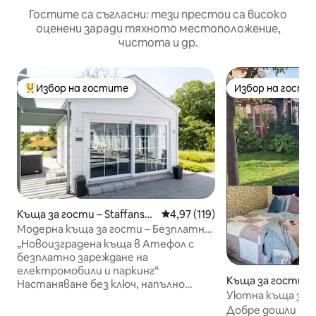
Гостите са съгласни: тези престои са високо
оценени заради тяхното местоположение,
чистота и др.
Избор на гостите
Избор на гости
Най-популярен избор на гостите
Избор на гости
Къща за гости – Staffansto
Средна оценка: 4,97 от 5, 11
4,97 (119)
rp
Модерна къща за гости – Безплатно
зареждане на електромобили – Близо
„Новоизградена къща в Атефол с
до E6/Малмьо
безплатно зареждане на
електромобили и паркинг“
Къща за гости – 
Настаняване без ключ, напълно
Уютна къща за 
оборудвана кухня с микровълнова
Добре дошли в 
печка, хладилник/фризер,