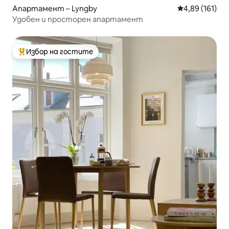
Апартамент – Lyngby
Средна оценка
4,89 (161)
Удобен и просторен апартамент
Избор на гостите
Най-популярен избор на гостите