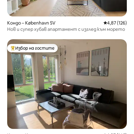
Кондо – København SV
Средна оценка
4,87 (126)
Нов и супер хубав апартамент с изглед към морето
Избор на гостите
Най-популярен избор на гостите