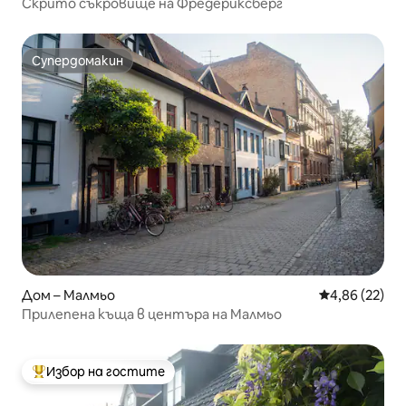
Скрито съкровище на Фредериксберг
Супердомакин
Супердомакин
Дом – Малмьо
Средна оценк
4,86 (22)
Прилепена къща в центъра на Малмьо
Избор на гостите
Най-популярен избор на гостите