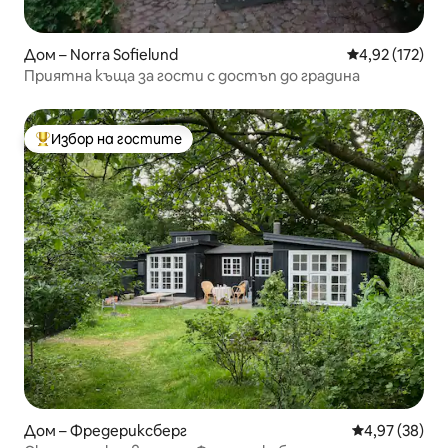
Дом – Norra Sofielund
Средна оценка
4,92 (172)
Приятна къща за гости с достъп до градина
Избор на гостите
Най-популярен избор на гостите
Дом – Фредериксберг
Средна оценк
4,97 (38)