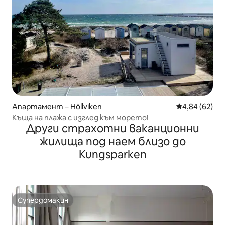
Апартамент – Höllviken
Средна оценк
4,84 (62)
Къща на плажа с изглед към морето!
Други страхотни ваканционни
жилища под наем близо до
Kungsparken
Супердомакин
Супердомакин