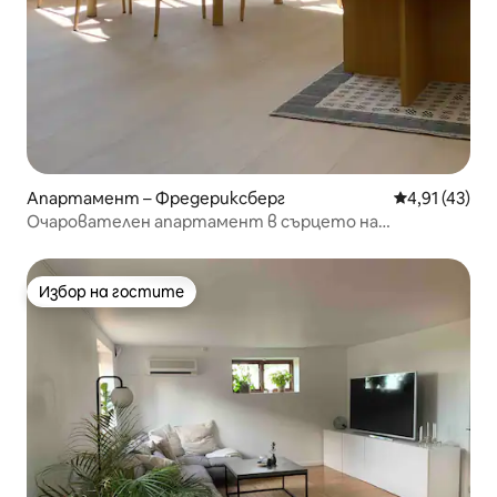
Апартамент – Фредериксберг
Средна оценк
4,91 (43)
Очарователен апартамент в сърцето на
Фредериксберг
Избор на гостите
Избор на гостите