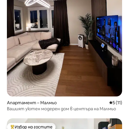
Апартамент – Малмьо
Средна оц
5 (11)
Вашият уютен модерен дом в центъра на Малмьо
Избор на гостите