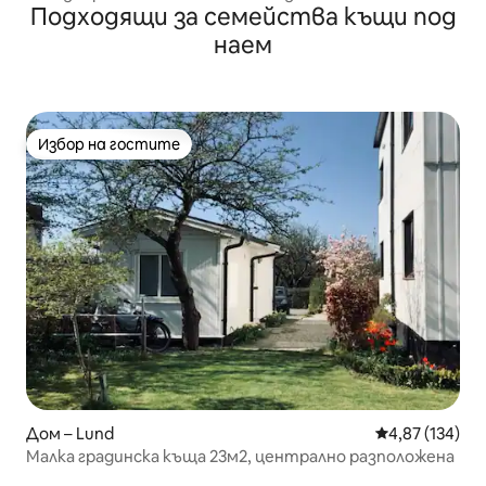
Подходящи за семейства къщи под
големите бани в Копенхаген
наем
Избор на гостите
Избор на гостите
Дом – Lund
Средна оценка
4,87 (134)
Малка градинска къща 23м2, централно разположена