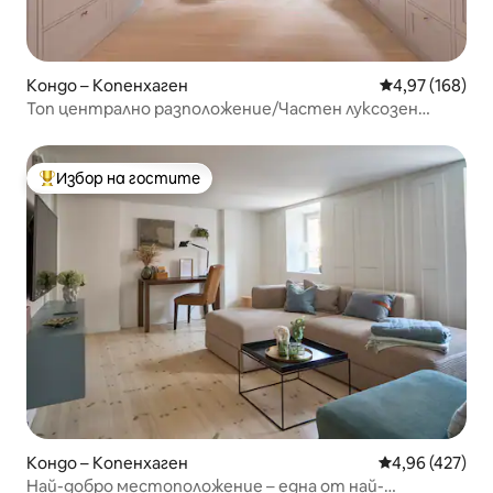
Кондо – Копенхаген
Средна оценка
4,97 (168)
Топ централно разположение/Частен луксозен
апартамент/Художествена галерия
Избор на гостите
Най-популярен избор на гостите
Кондо – Копенхаген
Средна оценка
4,96 (427)
Най-добро местоположение – една от най-