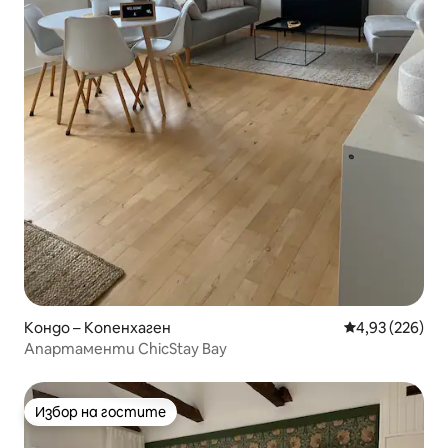
Кондо – Копенхаген
Средна оценка
4,93 (226)
Апартаменти ChicStay Bay
Избор на гостите
Избор на гостите