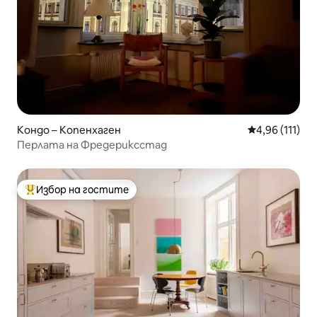
Кондо – Копенхаген
Средна оценка
4,96 (111)
Перлата на Фредериксстад
Избор на гостите
Най-популярен избор на гостите