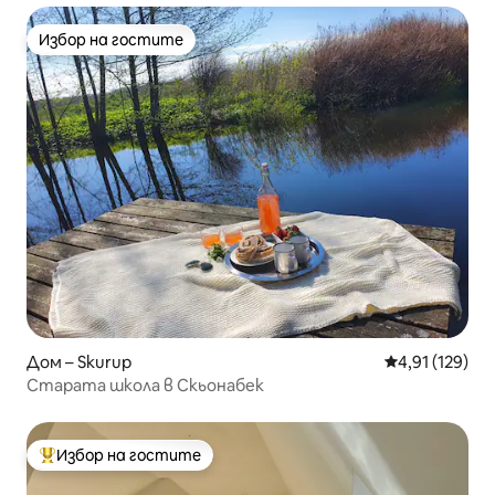
Избор на гостите
Избор на гостите
Дом – Skurup
Средна оценка
4,91 (129)
Старата школа в Скьонабек
Избор на гостите
Най-популярен избор на гостите