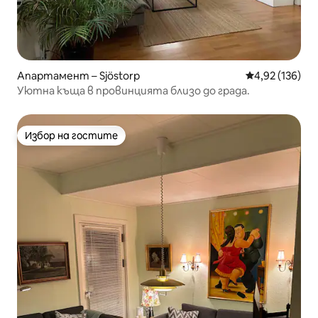
Апартамент – Sjöstorp
Средна оценка
4,92 (136)
Уютна къща в провинцията близо до града.
Избор на гостите
Избор на гостите