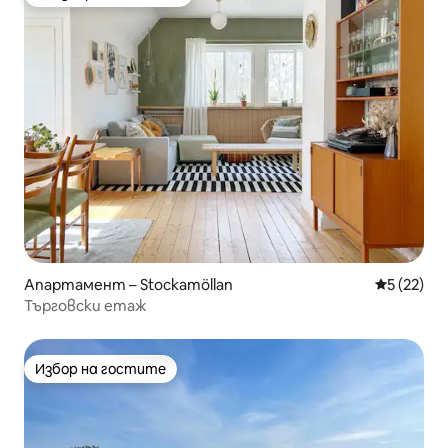
Най-популярен избор на гостите
Апартамент – Stockamöllan
Средна оц
5 (22)
Търговски етаж
Избор на гостите
Избор на гостите