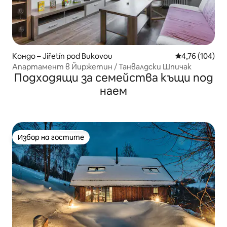
Кондо – Jiřetín pod Bukovou
Средна оценка
4,76 (104)
Апартамент в Йиржетин / Танвалдски Шпичак
Подходящи за семейства къщи под
наем
Избор на гостите
Избор на гостите