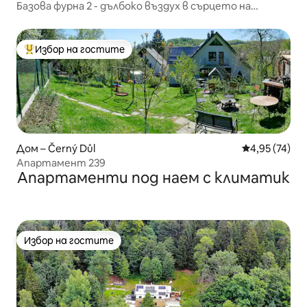
Базова фурна 2 - дълбоко въздух в сърцето на
Гигантските планини
Избор на гостите
Най-популярен избор на гостите
Дом – Černý Důl
Средна оценк
4,95 (74)
Апартамент 239
Апартаменти под наем с климатик
Избор на гостите
Избор на гостите