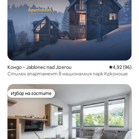
Кондо – Jablonec nad Jizerou
Средна оценк
4,92 (96)
Стилен апартамент в националния парк Крконоше
Избор на гостите
Избор на гостите