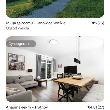
Къща за гости – Janowice Wielkie
Средна оц
5 (76)
Ogród Weigla
Супердомакин
Супердомакин
Апартамент – Trutnov
Средна оценк
4,81 (27)