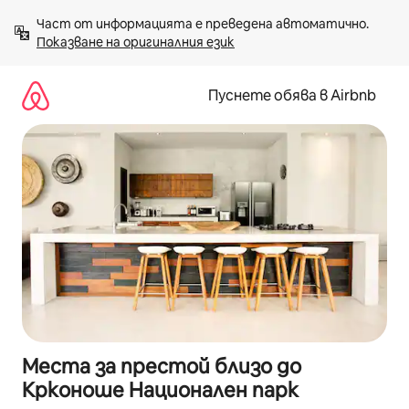
Пропускане
Част от информацията е преведена автоматично. 
към
Показване на оригиналния език
съдържанието
Пуснете обява в Airbnb
Места за престой близо до
Крконоше Национален парк