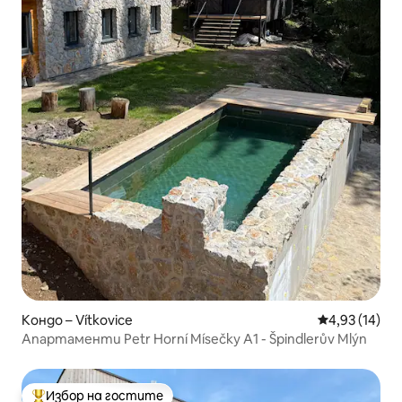
Кондо – Vítkovice
Средна оценк
4,93 (14)
Апартаменти Petr Horní Mísečky A1 - Špindlerův Mlýn
Избор на гостите