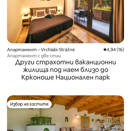
Апартамент – Vrchlabí-Strážné
Средна оценк
4,94 (16)
Апартамент с две стаи
Други страхотни ваканционни
жилища под наем близо до
Крконоше Национален парк
Избор на гостите
Избор на гостите