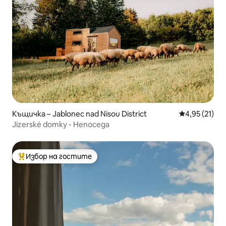
Къщичка – Jablonec nad Nisou District
Средна оценк
4,95 (21)
Jizerské domky - Непоседа
Избор на гостите
Най-популярен избор на гостите