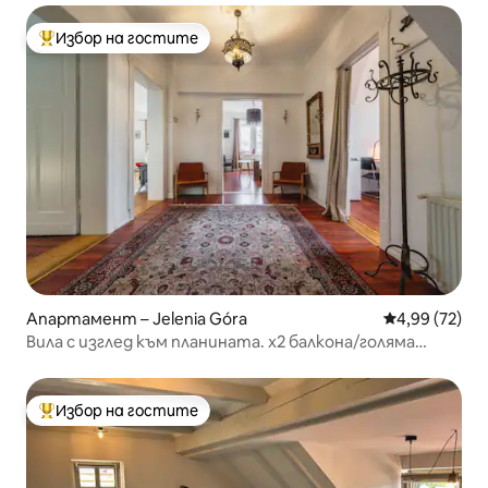
Избор на гостите
Най-популярен избор на гостите
Апартамент – Jelenia Góra
Средна оценк
4,99 (72)
Вила с изглед към планината. x2 балкона/голяма
градина
Избор на гостите
Най-популярен избор на гостите