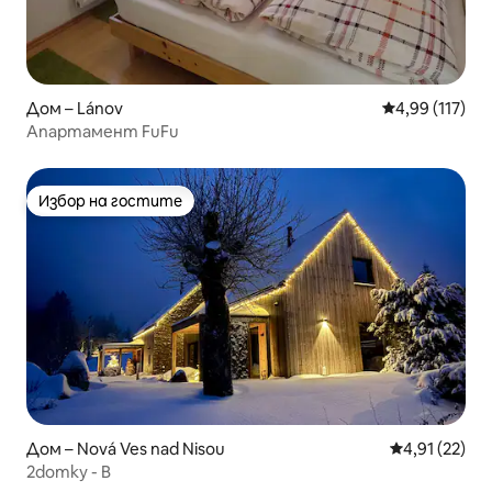
Дом – Lánov
Средна оценка
4,99 (117)
Апартамент FuFu
Избор на гостите
Избор на гостите
Дом – Nová Ves nad Nisou
Средна оценк
4,91 (22)
2domky - B