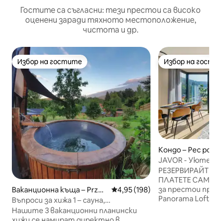
Гостите са съгласни: тези престои са високо
оценени заради тяхното местоположение,
чистота и др.
Избор на гостите
Избор на гости
Избор на гостите
Избор на гости
Кондо – Pec pod 
JAVOR - Уютен 
изглед, тераса, 
РЕЗЕРВИРАЙТЕ 7
ПЛАТЕТЕ САМО за
за престои през
Ваканционна къща – Przesi
Средна оценка: 4,95 от 5, 198
4,95 (198)
Panorama Lofts P
eka
Въпроси за хижа 1 – сауна,
зашеметяваща г
хидромасажна вана, слънчева
Нашите 3 ваканционни планински
планината благо
тераса, природа
хижи се намират директно в