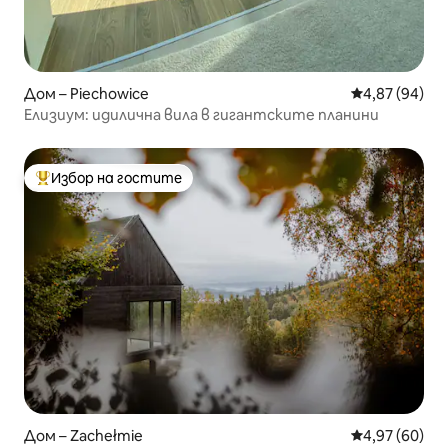
Дом – Piechowice
Средна оценк
4,87 (94)
Елизиум: идилична вила в гигантските планини
Избор на гостите
Най-популярен избор на гостите
Дом – Zachełmie
Средна оценк
4,97 (60)