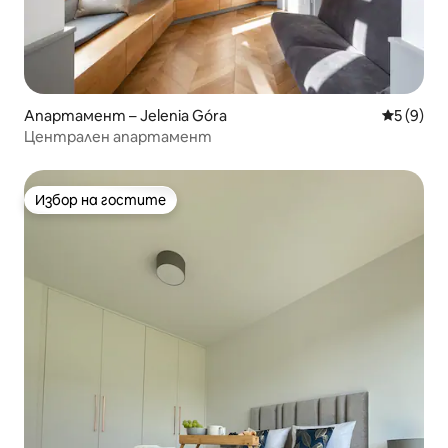
Апартамент – Jelenia Góra
Средна о
5 (9)
Централен апартамент
Избор на гостите
Избор на гостите