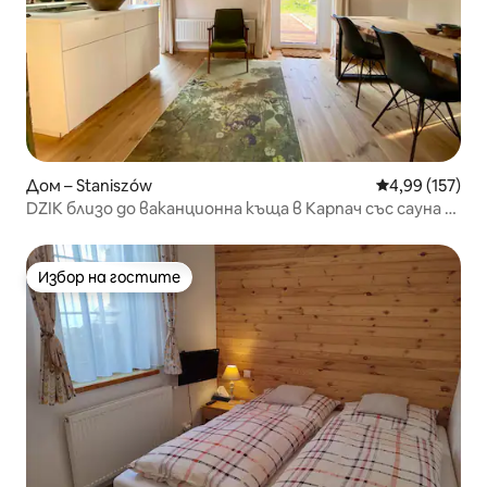
Дом – Staniszów
Средна оценка
4,99 (157)
DZIK близо до ваканционна къща в Карпач със сауна и
камина
Избор на гостите
Избор на гостите