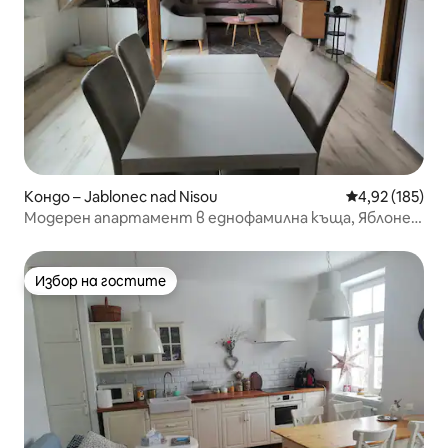
Кондо – Jablonec nad Nisou
Средна оценка
4,92 (185)
Модерен апартамент в еднофамилна къща, Яблонец
над Нисоу
Избор на гостите
Избор на гостите