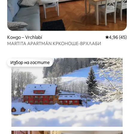
Кондо – Vrchlabí
Средна оценк
4,96 (45)
MARTITA APARTMÁN КРКОНОШЕ-ВРХЛАБИ
Избор на гостите
Избор на гостите