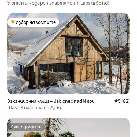
Уютен и модерен апартамент Labska Spindl
Избор на гостите
Най-популярен избор на гостите
Ваканционна къща – Jablonec nad Nisou
Средна оц
5 (82)
Шале́ в планината Диър
Супердомакин
Супердомакин