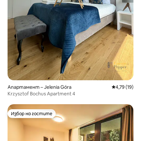
Апартамент – Jelenia Góra
Средна оценк
4,79 (19)
Krzysztof Bochus Apartment 4
Избор на гостите
Избор на гостите