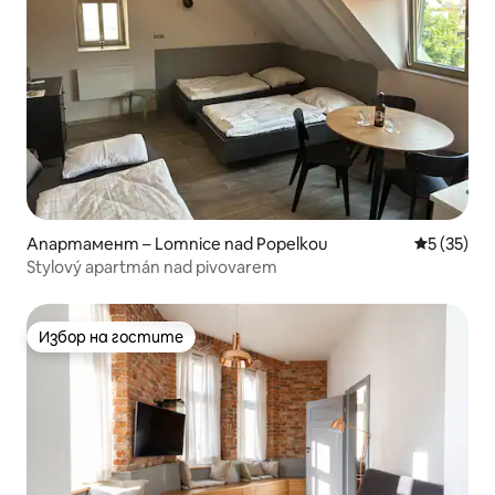
Апартамент – Lomnice nad Popelkou
Средна оц
5 (35)
Stylový apartmán nad pivovarem
Избор на гостите
Избор на гостите