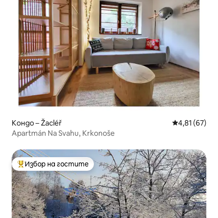
Кондо – Žacléř
Средна оценк
4,81 (67)
Apartmán Na Svahu, Krkonoše
Избор на гостите
Най-популярен избор на гостите