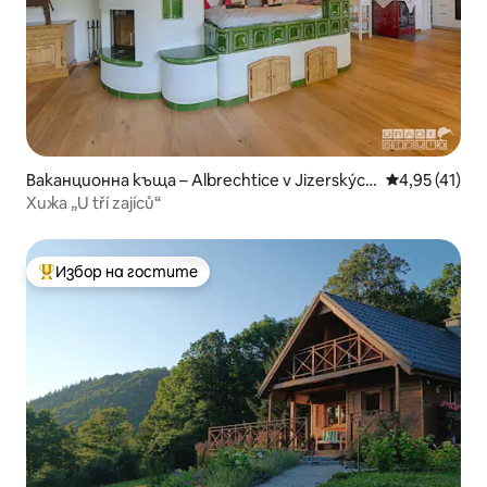
Ваканционна къща – Albrechtice v Jizerských
Средна оценк
4,95 (41)
horách
Хижа „U tří zajíců“
Избор на гостите
Най-популярен избор на гостите