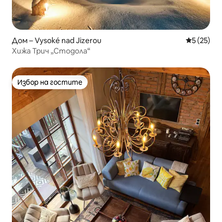
Дом – Vysoké nad Jizerou
Средна оц
5 (25)
Хижа Трич „Стодола“
Избор на гостите
Избор на гостите