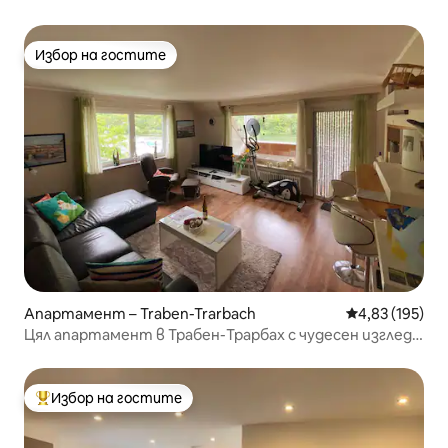
Бернкастел
Избор на гостите
Избор на гостите
Апартамент – Traben-Trarbach
Средна оценка
4,83 (195)
Цял апартамент в Трабен-Трарбах с чудесен изглед
към Мозел
Избор на гостите
Най-популярен избор на гостите