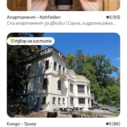
Апартамент – Nohfelden
Средна оц
5 (93)
Спа апартамент за двойки | Сауна, хидромасажна
вана, Бостолзее
Избор на гостите
Най-популярен избор на гостите
Кондо – Триер
Средна оц
5 (86)