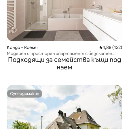
Кондо – Roeser
Средна оценка
4,88 (432)
Модерен и просторен апартамент с безплатен
Подходящи за семейства къщи под
паркинг
наем
Супердомакин
Супердомакин