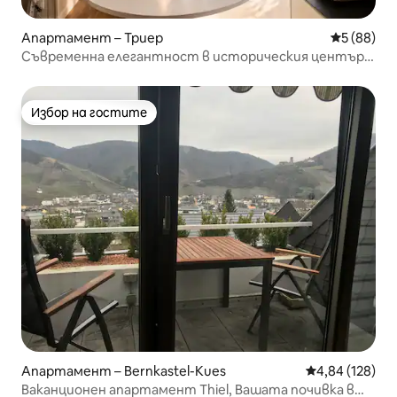
Апартамент – Триер
Средна оц
5 (88)
Съвременна елегантност в историческия център
на града
Избор на гостите
Избор на гостите
Апартамент – Bernkastel-Kues
Средна оценка
4,84 (128)
Ваканционен апартамент Thiel, Вашата почивка в