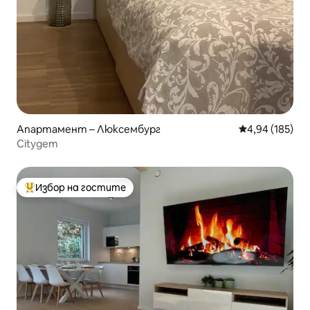
Апартамент – Люксембург
Средна оценка
4,94 (185)
Citygem
Избор на гостите
Най-популярен избор на гостите