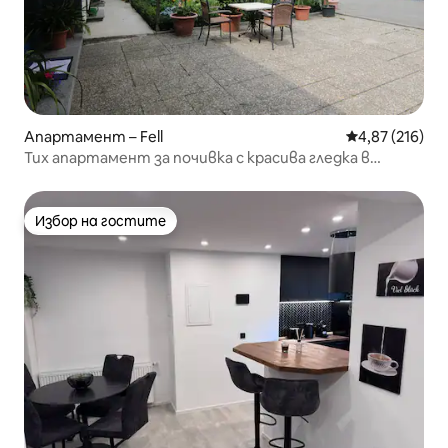
Апартамент – Fell
Средна оценка
4,87 (216)
Тих апартамент за почивка с красива гледка в
Хунсрюк
Избор на гостите
Избор на гостите