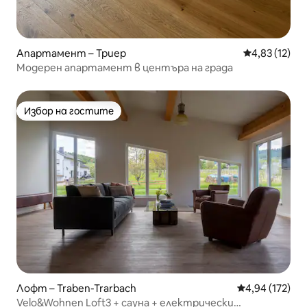
Апартамент – Триер
Средна оценк
4,83 (12)
Модерен апартамент в центъра на града
Избор на гостите
Избор на гостите
Лофт – Traben-Trarbach
Средна оценка
4,94 (172)
Velo&Wohnen Loft3 + сауна + електрически