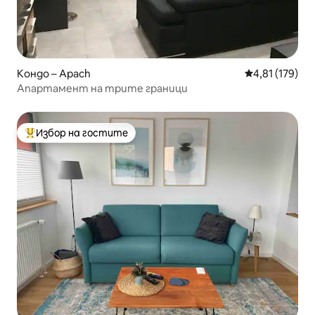
Кондо – Apach
Средна оценка
4,81 (179)
Апартамент на трите граници
Избор на гостите
Най-популярен избор на гостите