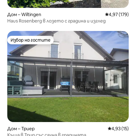
Дом – Wiltingen
Средна оценка
4,97 (179)
Haus Rosenberg в лозето с градина и изглед
Избор на гостите
Избор на гостите
Дом – Триер
Средна оценк
4,93 (15)
Къща в Трир със сауна в градината