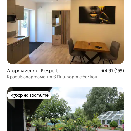
Апартамент – Piesport
Средна оценка
4,97 (159)
Красив апартамент в Пишпорт с балкон
Избор на гостите
Избор на гостите