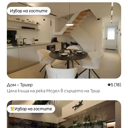
Избор на гостите
Избор на гостите
Дом – Триер
Средна оц
5 (18)
Цяла къща на река Мозел в сърцето на Трир
Избор на гостите
Най-популярен избор на гостите