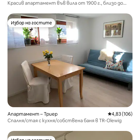
Красив апартамент във вила от 1900 г., близо до
центъра
Избор на гостите
Избор на гостите
Апартамент – Триер
Средна оценка
4,83 (106)
Спалня/стая с кухня/собствена баня в TR-Olewig