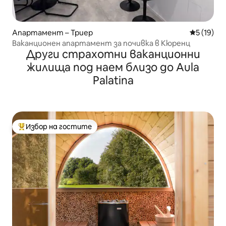
Апартамент – Триер
Средна оц
5 (19)
Ваканционен апартамент за почивка в Кюренц
Други страхотни ваканционни
жилища под наем близо до Aula
Palatina
Избор на гостите
Най-популярен избор на гостите