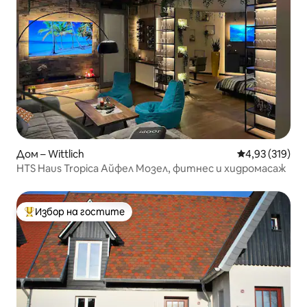
Дом – Wittlich
Средна оценка
4,93 (319)
HTS Haus Tropica Айфел Мозел, фитнес и хидромасаж
Избор на гостите
Най-популярен избор на гостите