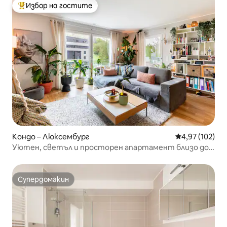
Избор на гостите
Най-популярен избор на гостите
Кондо – Люксембург
Средна оценка
4,97 (102)
Уютен, светъл и просторен апартамент близо до
центъра на града
Супердомакин
Супердомакин