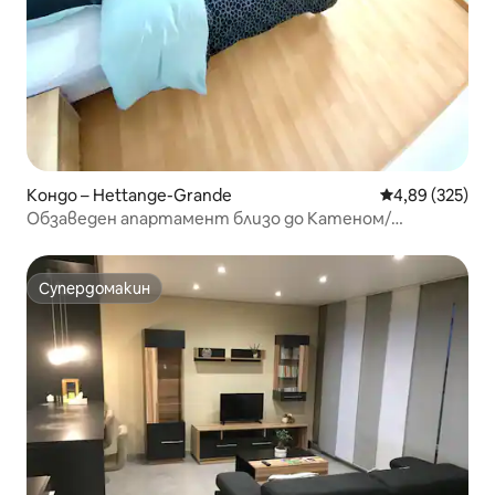
Кондо – Hettange-Grande
Средна оценка
4,89 (325)
Обзаведен апартамент близо до Катеном/
Люксембург
Супердомакин
Супердомакин