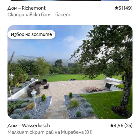
Дом – Richemont
Средна оце
5 (149)
Скандинавска баня - басейн
Избор на гостите
Избор на гостите
Дом – Wasserliesch
Средна оценк
4,96 (25)
Малкият скрит рай на Мирабела (01)