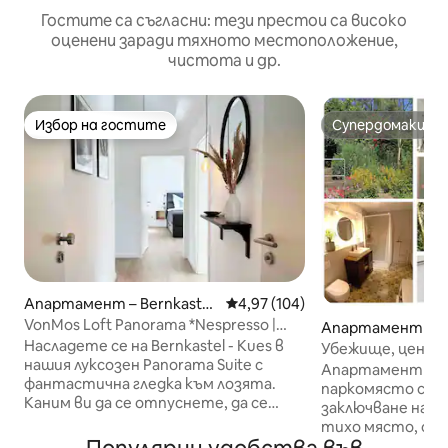
Гостите са съгласни: тези престои са високо
оценени заради тяхното местоположение,
чистота и др.
Избор на гостите
Супердомакин
Избор на гостите
Супердомакин
Апартамент – Bernkastel
Средна оценка: 4,97 от 5, 104
4,97 (104)
-Kues
VonMos Loft Panorama *Nespresso |
Апартамент – Т
Netflix*
Насладете се на Bernkastel - Kues в
Убежище, центра
нашия луксозен Panorama Suite с
паркинг и градин
Апартамент с б
фантастична гледка към лозята.
паркомясто с в
Каним ви да се отпуснете, да се
заключване на у
почувствате добре и да се
тихо място, съ
насладите. → 2x КУТИЯ PRINGBED
зимна градина и г