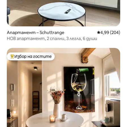
Апартамент – Schuttrange
Средна оценка
4,99 (204)
НОВ апартамент, 2 спални, 3 легла, 6 души
Избор на гостите
Най-популярен избор на гостите