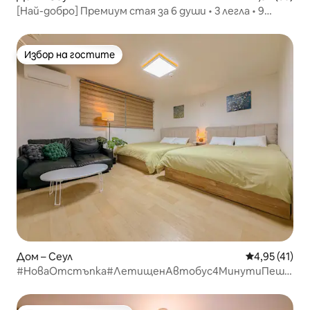
[Най-добро] Премиум стая за 6 души • 3 легла • 9
минути от Seongsu Station • 3 минути с летищен
автобус | Безплатно съхранение на багаж
Избор на гостите
Избор на гостите
Дом – Сеул
Средна оценк
4,95 (41)
#НоваОтстъпка#ЛетищенАвтобус4МинутиПеша#20%О
20Минути