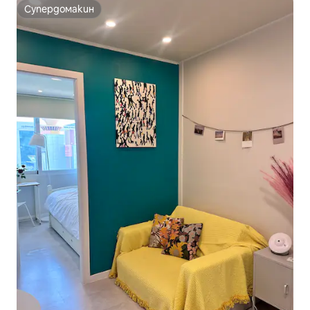
Супердомакин
Супердомакин