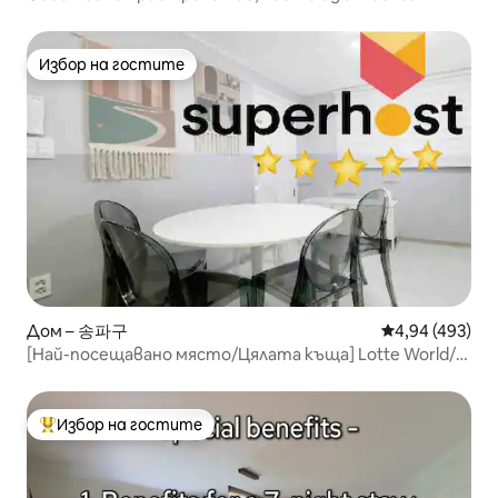
емоциите # 1 минута от станция Sangsu на Хонгде #
43-инчов смарт телевизор
Избор на гостите
Избор на гостите
Дом – 송파구
Средна оценка
4,94 (493)
[Най-посещавано място/Цялата къща] Lotte World/
Олимпийски парк / KSPO Dome / Болница Асан
Избор на гостите
Най-популярен избор на гостите