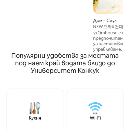
съжителстват! Най-доброто
място, за да се насладите на Инса-
донг, Иксеон-донг, пазара
„Гуангджан“ и Мьонгдонг пеша.
Дом – Сеул
Чувствайте се като у дома си в нова
NEW오라#건대역
къща с просторно самостоятелно
대공원#건대병원
🥨Orahouse е су
жилище, романтичен покрив и 2
운드#넷플릭스
предпочитано 
бани. ✨ Charm Point ✔ Отличен
за настаняване,
транспорт: 4 минути до гара Jongno
управляваме. С
3-ga! Удобен център с лесен достъп
Популярни удобства за местата
приятелите ми 
до всичко: метро, летищен
Имайки това пре
автобус, градски автобус и такси. ✔
под наем край водата близо до
да създадем ко
Напълно уединено: ексклузивно
Университет Конкук
пространство, 
ползване за до 11 души (без
собствен дом🥨 ▶️ Инструкции за
споделяне) ✔ Просторна и уютна
настаняване ◀️ ✔
всекидневна, чудесна за прекарване
00 ✔️ Освобождава
на време със семейството и
Осигурена е четк
приятелите ✔ Приятна
баня за 🔆 еднок
обстановка: ремонтът ще
Удобства наблиз
приключи през 2026 г. ✔ Долният
„Лота“ ✔️ Lotte 
етаж е търговско пространство,
CGV Ресторант K
така че средата е комфортна. ✔
Кухня
Wi-Fi
Alley/Lamb Skewe
Имот, потвърден от отзивите за
Университетска 
висока степен на удовлетвореност