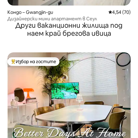
Кондо – Gwangjin-gu
Средна оценк
4,54 (70)
Дизайнерски мини апартамент в Сеул
Други ваканционни жилища под
наем край брегова ивица
Избор на гостите
Най-популярен избор на гостите