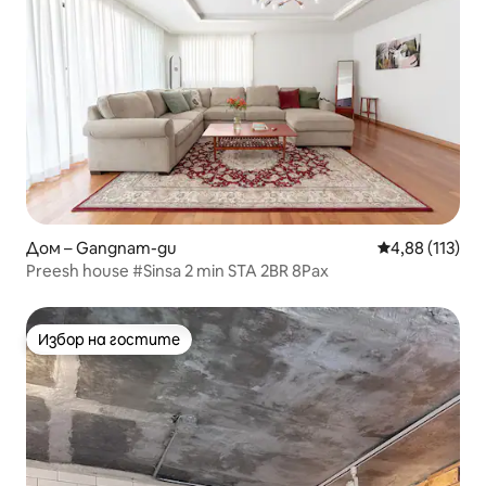
Дом – Gangnam-gu
Средна оценка
4,88 (113)
Preesh house #Sinsa 2 min STA 2BR 8Pax
Избор на гостите
Избор на гостите