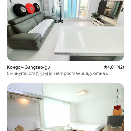
Кондо – Gangseo-gu
Средна оценк
4,81 (42)
5 минути от한강공원 метростанция, уютна и
висококачествена РЕЗИДЕНЦИЯ