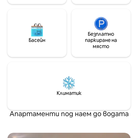
✔️ Общи почва и
на много гости 🎁 Специални екстри
Станция ✔️ Seong
✈️ Безплатно вземане при
Детски Гранд Па
резервации за 7 или повече нощувки
Han River 🚫 Предпазни мерки 🚫
🧳 Безплатно съхранение на багаж
Време ❌️е за мани
преди и след настаняване 🪸 Ще
(Излезте от де
пренесем безопасно тежкия ви
Безплатно
на оплаквания за шум) О
багаж директно до мястото ви за
Басейн
паркиране на
❌️брой на хората 
настаняване на 4-ия етаж. 📩 Списък
място
Възможно е Ако 
с внимателно подбрани ресторанти
се начислява до
и кафенета в Джонгно, предоставен
нощувка Има (Н
от домакина Създайте специални и
различни от броя
релаксиращи спомени в
случай на повре
пространство само за вашата
на ❌️ мястото за 
група!
бъдете таксувани Не се ❌️ доп
домашни любимци. ❌️ В място
Климатик
настаняване е з
бъде наложена г
300 000 вона) Това е място за
Апартаменти под наем до водата
настаняване ❌️бе
(Използване на 