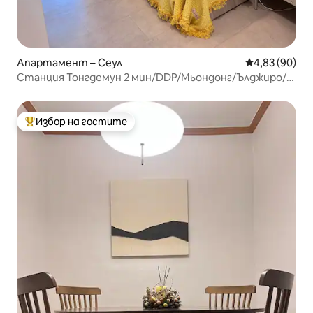
Апартамент – Сеул
Средна оценк
4,83 (90)
Станция Тонгдемун 2 мин/DDP/Мьондонг/Ълджиро/
Итеуон - в близост до туристически атракции -
туризъм/командировка/дългосрочен
престой*ME&YOU
Избор на гостите
Най-популярен избор на гостите