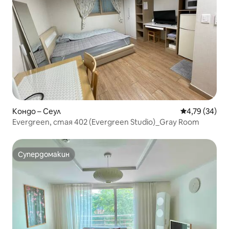
Кондо – Сеул
Средна оценк
4,79 (34)
Evergreen, стая 402 (Evergreen Studio)_Gray Room
Супердомакин
Супердомакин