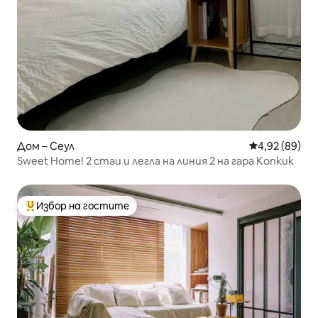
Дом – Сеул
Средна оценк
4,92 (89)
Sweet Home! 2 стаи и легла на линия 2 на гара Konkuk
Избор на гостите
Най-популярен избор на гостите