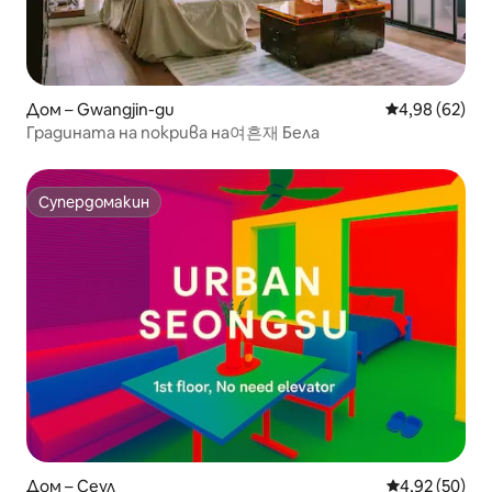
Дом – Gwangjin-gu
Средна оценк
4,98 (62)
Градината на покрива на여흔재 Бела
Супердомакин
Супердомакин
Дом – Сеул
Средна оценк
4,92 (50)