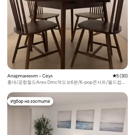
Апартамент – Сеул
Средна оц
5 (30)
홍대/공항철도Arex Dmc역도보6분/K-pop콘서트/월드컵경
기장
Избор на гостите
Избор на гостите