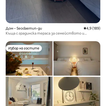
Дом – Seodaemun-gu
Средна оценк
4,9 (189)
Къща с градинска тераса за семейството и
приятелите!
Избор на гостите
Избор на гостите