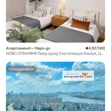
Апартамент – Mapo-gu
Средна оценка
4,92 (149)
НОВО ОТВАРЯНЕ Пред изход 3 на станция Хонгик, Цял
апартамент 3 стаи + всекидневна кухня (3 броя
queen size, 1 единично легло)
Супердомакин
Супердомакин