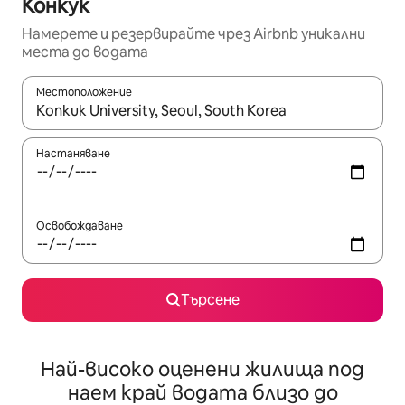
Конкук
Намерете и резервирайте чрез Airbnb уникални
места до водата
Местоположение
Когато резултатите се покажат, използвайте клавишите 
Настаняване
Освобождаване
Търсене
Най-високо оценени жилища под
наем край водата близо до