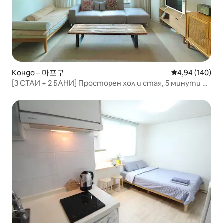
Кондо – 마포구
Средна оценка
4,94 (140)
[3 СТАИ + 2 БАНИ] Просторен хол и стая, 5 минути до
гара Сансу, близо до Хонгде и река Хан