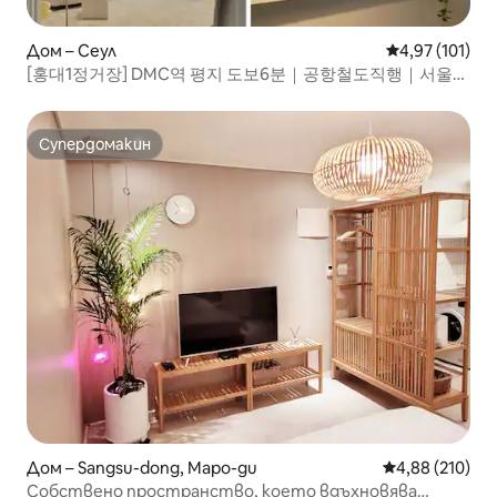
Дом – Сеул
Средна оценка
4,97 (101)
[홍대1정거장] DMC역 평지 도보6분｜공항철도직행｜서울
핫플 투어 · 감성독채 대형숙소
Супердомакин
Супердомакин
Дом – Sangsu-dong, Mapo-gu
Средна оценка
4,88 (210)
Собствено пространство, което вдъхновява