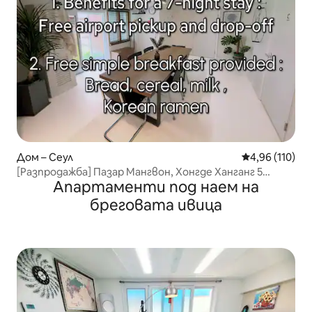
Дом – Сеул
Средна оценка
4,96 (110)
[Разпродажба] Пазар Мангвон, Хонгде Ханганг 5
Апартаменти под наем на
минути/Голямо семейство 14 души/4 стаи 9 легла
бреговата ивица