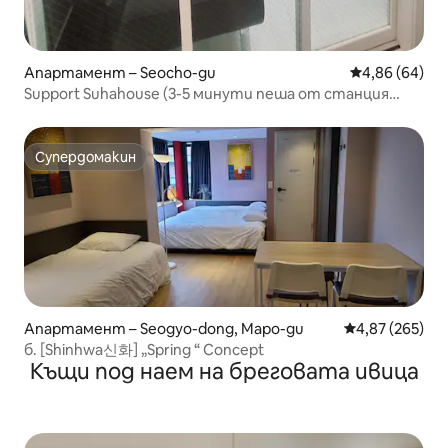
Апартамент – Seocho-gu
Средна оценк
4,86 (64)
Support Suhahouse (3-5 минути пеша от станция
Yangjae)
Супердомакин
Супердомакин
Апартамент – Seogyo-dong, Mapo-gu
Средна оценка
4,87 (265)
б. [Shinhwa신화] „Spring “ Concept
Къщи под наем на бреговата ивица