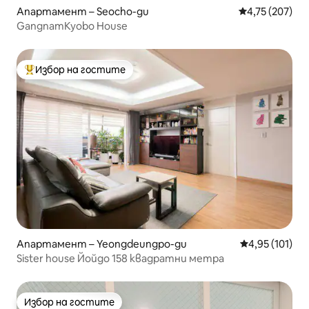
Апартамент – Seocho-gu
Средна оценка
4,75 (207)
GangnamKyobo House
Избор на гостите
Най-популярен избор на гостите
Апартамент – Yeongdeungpo-gu
Средна оценка
4,95 (101)
Sister house Йойдо 158 квадратни метра
Избор на гостите
Избор на гостите