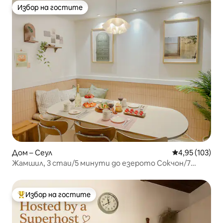
Избор на гостите
Избор на гостите
Дом – Сеул
Средна оценка
4,95 (103)
Жамшил, 3 стаи/5 минути до езерото Сокчон/7
минути до Лотте Уърлд, Лотте Тауър/KSPO/
разположение до 3 линии на метрото, за максимум 8
души
Избор на гостите
Най-популярен избор на гостите