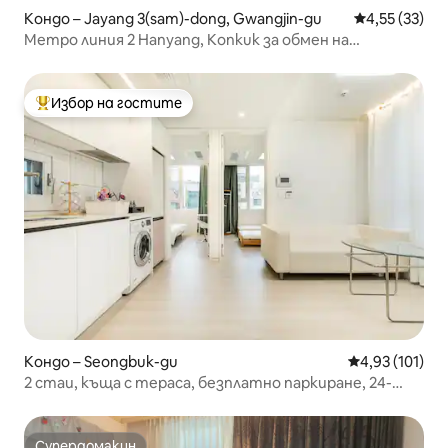
Кондо – Jayang 3(sam)-dong, Gwangjin-gu
Средна оценк
4,55 (33)
Метро линия 2 Hanyang, Konkuk за обмен на
студенти
Избор на гостите
Най-популярен избор на гостите
Кондо – Seongbuk-gu
Средна оценка
4,93 (101)
2 стаи, къща с тераса, безплатно паркиране, 24-
часово съхранение на багаж, максимум 5 души, 2
минути пеша до метрото, асансьор
Супердомакин