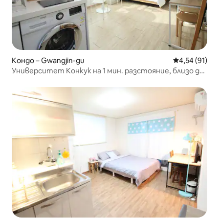
Кондо – Gwangjin-gu
Средна оценк
4,54 (91)
Университет Конкук на 1 мин. разстояние, близо до
метростанция