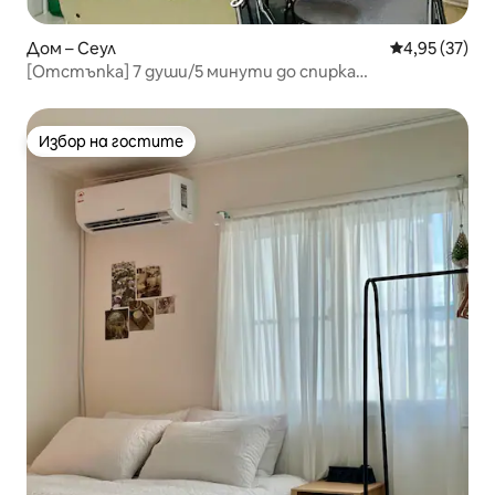
Дом – Сеул
Средна оценк
4,95 (37)
[Отстъпка] 7 души/5 минути до спирка
„Канбанъек“/5 минути до летищния автобус/Линия
2/Сунгсу/Кунки/Джамшил/KSPO/Хонгде/Гангнам/
Пьонджи
Избор на гостите
Избор на гостите