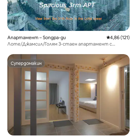
Апартамент – Songpa-gu
Средна оценка
4,86 (121)
Лоте/Джамсил/Голям 3-стаен апартамент с
4 легла/Безплатен паркинг
Супердомакин
Супердомакин