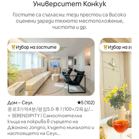
Университет Конкук
Гостите са съгласни: тези престои са високо
оценени заради тяхното местоположение,
чистота и др.
Избор на гостите
Избор на гос
Най-популярен избор на гостите
Най-популярен 
Дом – Сеул
Средна оценка: 5 от 5, 102
5 (102)
종로3가역4분/평점5.0·후기100+/2욕실/단
독루프탑/새집/익선동·인사동·광장시장·청
⭐ SERENDIPITY | Самостоятелна
계천
къща на покрива в сърцето на
Джонгно Jongno, където миналото и
настоящето на Сеул