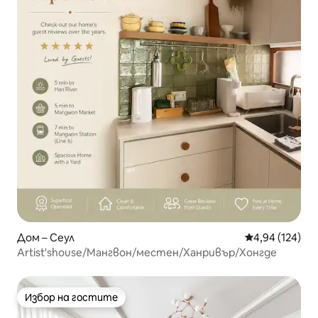
Дом – Сеул
Средна оценка
4,94 (124)
Artist'shouse/Мангвон/местен/Ханривър/Хонгде
Избор на гостите
Избор на гостите