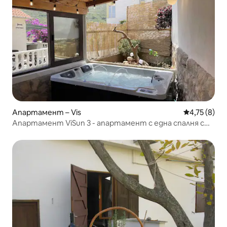
Апартамент – Vis
Средна оцен
4,75 (8)
Апартамент ViSun 3 - апартамент с една спалня с
тераса и хидромасажна вана