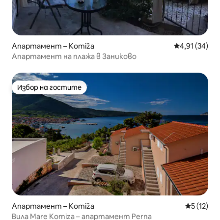
Апартамент – Komiža
Средна оценк
4,91 (34)
Апартамент на плажа в Заниково
Избор на гостите
Избор на гостите
Апартамент – Komiža
Средна оц
5 (12)
Вила Mare Komiza – апартамент Perna