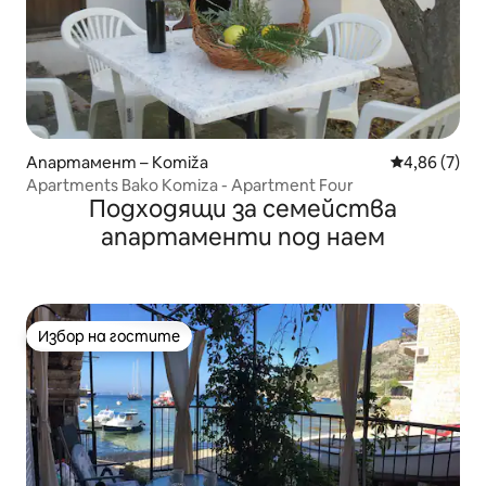
Апартамент – Komiža
Средна оцен
4,86 (7)
Apartments Bako Komiza - Apartment Four
Подходящи за семейства
апартаменти под наем
Избор на гостите
Избор на гостите