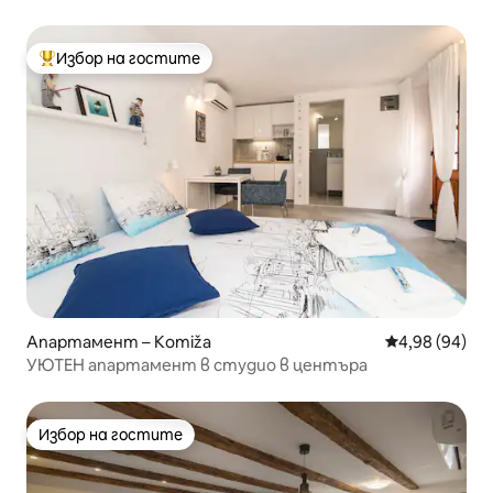
Избор на гостите
Най-популярен избор на гостите
Апартамент – Komiža
Средна оценк
4,98 (94)
УЮТЕН апартамент в студио в центъра
Избор на гостите
Избор на гостите