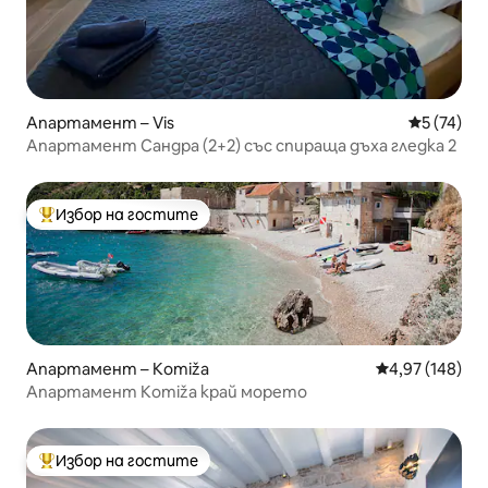
Апартамент – Vis
Средна оц
5 (74)
Апартамент Сандра (2+2) със спираща дъха гледка 2
Избор на гостите
Най-популярен избор на гостите
Апартамент – Komiža
Средна оценка
4,97 (148)
Апартамент Komiža край морето
Избор на гостите
Най-популярен избор на гостите