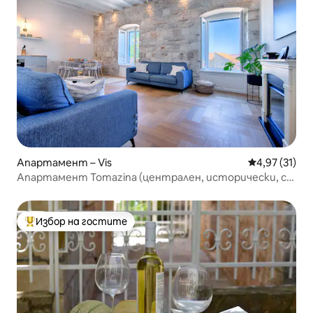
Апартамент – Vis
Средна оценк
4,97 (31)
Апартамент Tomazina (централен, исторически, с
изглед към морето)
Избор на гостите
Най-популярен избор на гостите