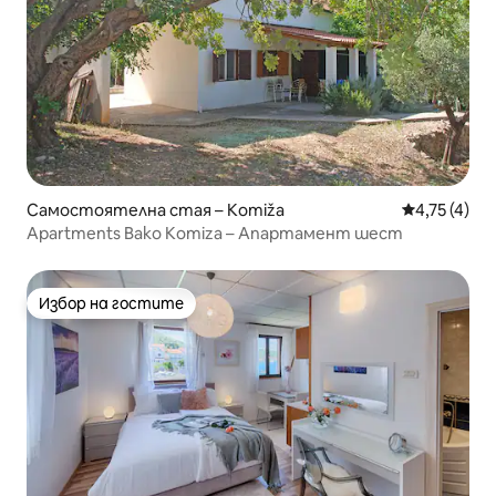
Самостоятелна стая – Komiža
Средна оцен
4,75 (4)
Apartments Bako Komiza – Апартамент шест
Избор на гостите
Избор на гостите