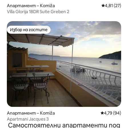
Апартамент – Komiža
Средна оценк
4,81 (27)
Villa Glorija 1BDR Suite Greben 2
Избор на гостите
Избор на гостите
Апартамент – Komiža
Средна оценк
4,79 (94)
Apartmani Jacques 3
Самостоятелни апартаменти под