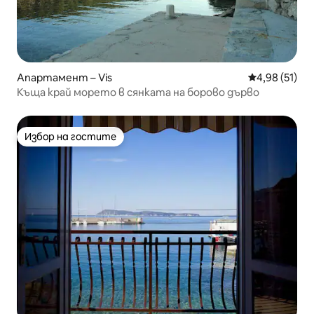
Апартамент – Vis
Средна оценк
4,98 (51)
Къща край морето в сянката на борово дърво
Избор на гостите
Избор на гостите