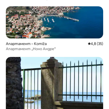
Апартамент – Komiža
Средна оцен
4,8 (35)
Апартамент „Ноно Андре“