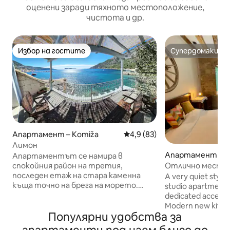
оценени заради тяхното местоположение,
чистота и др.
Избор на гостите
Супердомакин
Избор на гостите
Супердомакин
Апартамент – Komiža
Средна оценка: 4,9 от 5, 83
4,9 (83)
Лимон
Апартамент – K
Апартаментът се намира в
Отлично местоп
спокойния район на третия,
апартамент
последен етаж на стара каменна
A very quiet styli
къща точно на брега на морето.
studio apartment 
Може да се похвали с изглед към
dedicated access i
целия залив Комижа. Намира се на 5
Modern new kitche
Популярни удобства за
минути пеша от крайбрежната
new powerful air con
алея, точно над плажа и три отлични
portable) and ceil