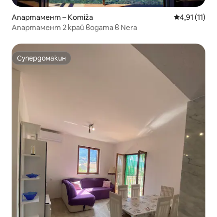
Апартамент – Komiža
Средна оцен
4,91 (11)
Апартамент 2 край водата в Nera
Супердомакин
Супердомакин