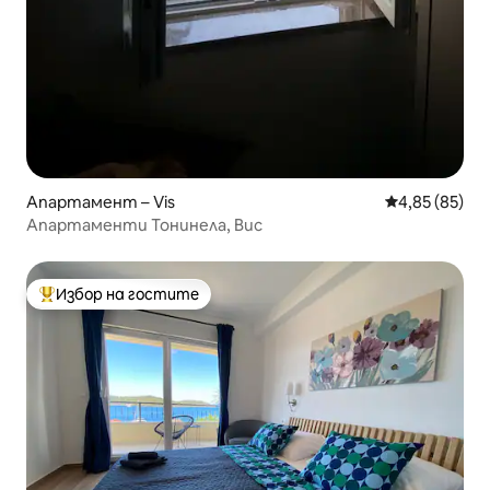
Апартамент – Vis
Средна оценк
4,85 (85)
Апартаменти Тонинела, Вис
Избор на гостите
Най-популярен избор на гостите