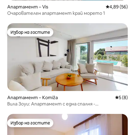
Апартамент – Vis
Средна оценк
4,89 (56)
Очарователен апартамент край морето 1
Избор на гостите
Избор на гостите
Апартамент – Komiža
Средна о
5 (8)
Вила Зоуи: Апартамент с една спалня -
самостоятелен басейн
Избор на гостите
Избор на гостите