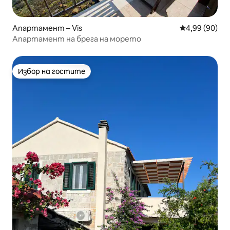
Апартамент – Vis
Средна оценк
4,99 (90)
Апартамент на брега на морето
Избор на гостите
Избор на гостите