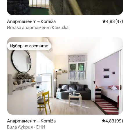
Апартамент – Komiža
Средна оценк
4,83 (47)
Итала апартамент Комижа
Избор на гостите
Избор на гостите
Апартамент – Komiža
Средна оценк
4,83 (99)
Вила Лукрия - ЕНИ