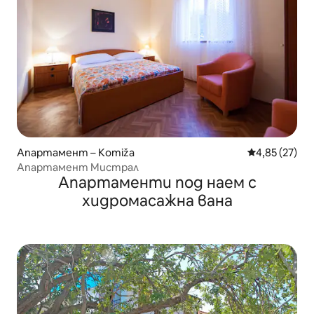
Апартамент – Komiža
Средна оценк
4,85 (27)
Апартамент Мистрал
Апартаменти под наем с
хидромасажна вана