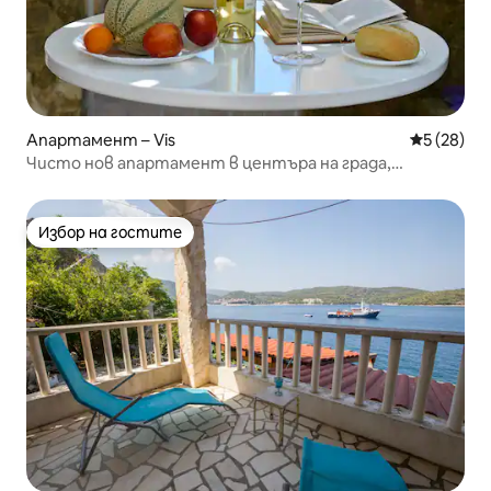
Апартамент – Vis
Средна оц
5 (28)
Чисто нов апартамент в центъра на града,
апартамент Menego
Избор на гостите
Избор на гостите