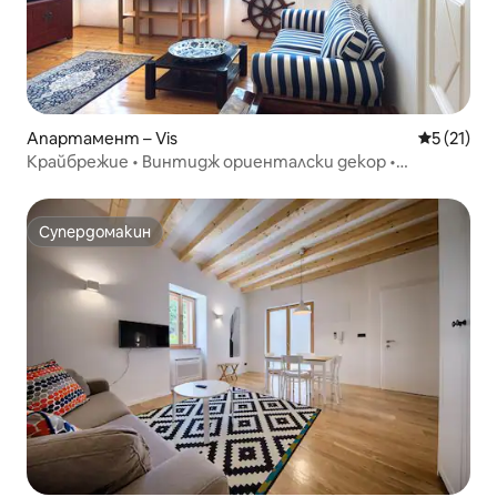
Апартамент – Vis
Средна оц
5 (21)
Крайбрежие • Винтидж ориенталски декор •
Просторно
Супердомакин
Супердомакин