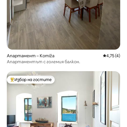
Апартамент – Komiža
Средна оцен
4,75 (4)
Апартаментът с големия балкон.
Избор на гостите
Най-популярен избор на гостите