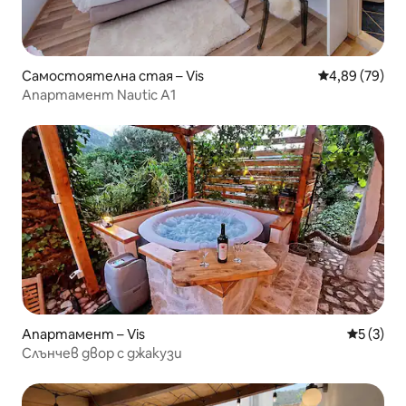
Самостоятелна стая – Vis
Средна оценк
4,89 (79)
Апартамент Nautic A1
Апартамент – Vis
Средна о
5 (3)
Слънчев двор с джакузи