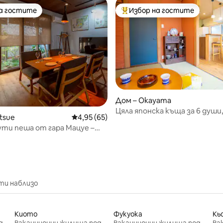
на гостите
Избор на гостите
на гостите
Най-популярен избор на гос
Дом – Okayama
Цяла японска къща за 6 души,
от 5, 34 отзива
tsue
Средна оценка: 4,95 от 5, 65 отзива
4,95 (65)
магазини, Окаяма
ути пеша от гара Мацуе –
ти наблизо
Киото
Фукуока
Кь
Ваканционни жилища под наем
Ваканционни жилища под наем
Ваканционни жилища под наем