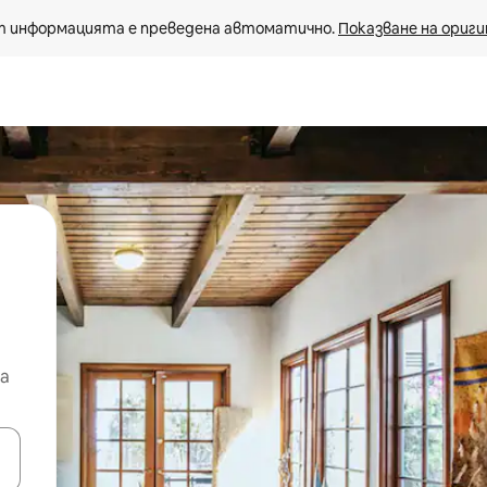
 информацията е преведена автоматично. 
Показване на ориги
а
е клавишите със стрелки нагоре и надолу или навигирайте с д