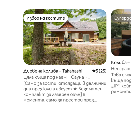
Избор на гостите
Суперд
Избор на гостите
Суперд
Колиба –
Неограни
Дървена колиба – Takahashi
Средна оценка: 5 
5 (25)
настаняв
Това е ч
Цяла къща под наем｜Сауна・
къща по
Камина・Барбекю・Звездно небе｜
[Само за гости, отсядащи в делнични
„JP“, ко
Максимум 8 души (палатка възможна)
дни през юли и август ★ Безплатен
ремонтир
Vent Vert
комплект за лагерен огън] В
предста
момента, само за престои през
простра
делничните дни, подаряваме
традиционна к
безплатно „Базов комплект за
великот
лагерен огън (на стойност
място за
2000 йени)“, който ще освети
уникална 
нощите ви!Насладете се на луксозно
самостоя