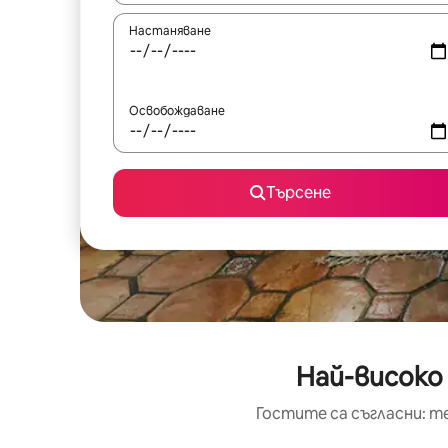
Настаняване
Освобождаване
Търсене
Най-високо
Гостите са съгласни: т