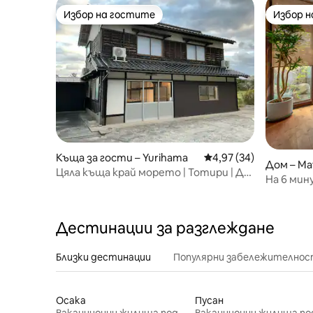
Избор на гостите
Избор 
Избор на гостите
Избор 
Къща за гости – Yurihama
Средна оценка: 4,97 
4,97 (34)
Дом – Ma
Цяла къща край морето | Тотири | До
На 6 мин
6 гости
лесно
Дестинации за разглеждане
Близки дестинации
Популярни забележителнос
Осака
Пусан
Ваканционни жилища под наем