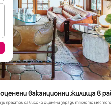
 оценени ваканционни жилища в рай
ези престои са високо оценени заради тяхното местоп