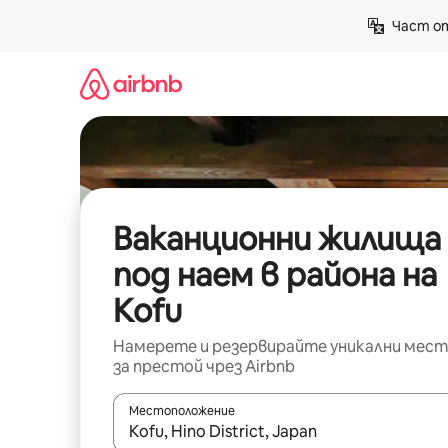
Пропускане
Част от
към
съдържанието
Ваканционни жилища
под наем в района на
Kofu
Намерете и резервирайте уникални мест
за престой чрез Airbnb
Местоположение
Когато резултатите се покажат, използвайт