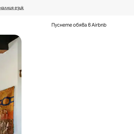
налния език
Пуснете обява в Airbnb
окосване или плъзгане.