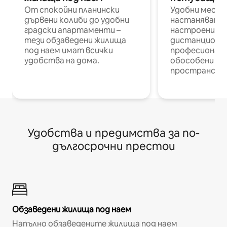
От спокойни планински
Удобни места
дървени колиби до удобни
настаняване 
градски апартаменти –
настроени и
тези обзаведени жилища
дистанционн
под наем имат всички
професионалис
удобства на дома.
обособени р
пространств
Удобства и предимства за по-
дългосрочни престои
Обзаведени жилища под наем
Напълно обзаведените жилища под наем