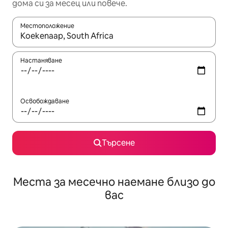
дома си за месец или повече.
Местоположение
Когато резултатите се покажат, използвайте клавишите 
Настаняване
Освобождаване
Търсене
Места за месечно наемане близо до
вас