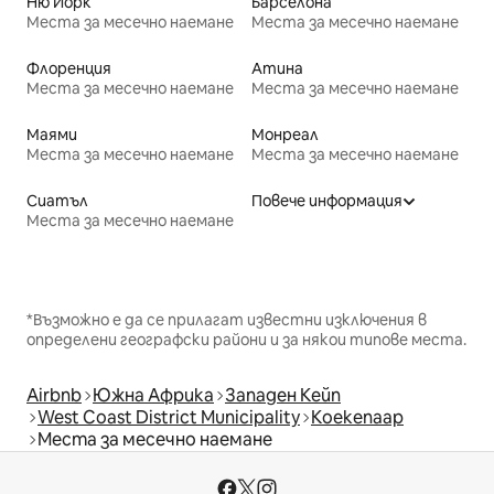
Ню Йорк
Барселона
Места за месечно наемане
Места за месечно наемане
Флоренция
Атина
Места за месечно наемане
Места за месечно наемане
Маями
Монреал
Места за месечно наемане
Места за месечно наемане
Сиатъл
Повече информация
Места за месечно наемане
*Възможно е да се прилагат известни изключения в
определени географски райони и за някои типове места.
Airbnb
Южна Африка
Западен Кейп
West Coast District Municipality
Koekenaap
Места за месечно наемане