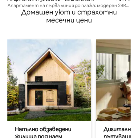
Апартамент на първа линия до плажа: модерен 2BR
Домашен уют и страхотни
Solar, 50 м до плажа
месечни цени
Напълно обзаведени
Дигитални н
жилища под наем
пътуващи п