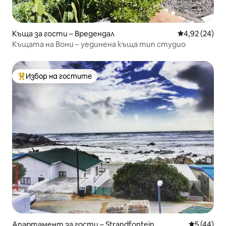
Къща за гости – Вредендал
Средна оценк
4,92 (24)
Къщата на Вони – уединена къща тип студио
Избор на гостите
Най-популярен избор на гостите
Апартамент за гости – Strandfontein
Средна оц
5 (44)