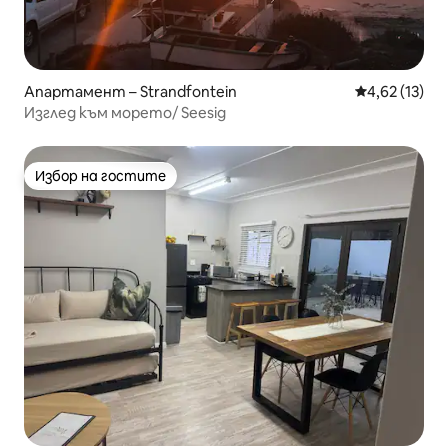
Апартамент – Strandfontein
Средна оценк
4,62 (13)
Изглед към морето/ Seesig
Избор на гостите
Избор на гостите