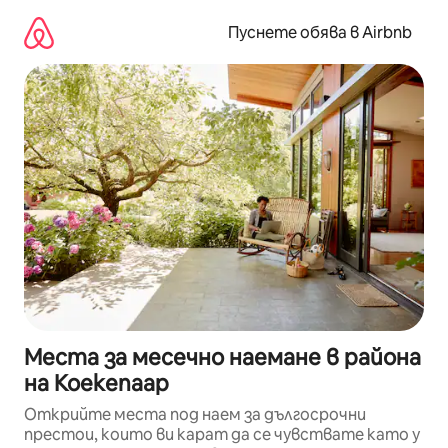
Пропускане
към
Пуснете обява в Airbnb
съдържанието
Места за месечно наемане в района
на Koekenaap
Открийте места под наем за дългосрочни
престои, които ви карат да се чувствате като у