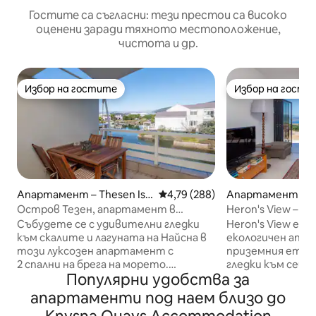
Гостите са съгласни: тези престои са високо
оценени заради тяхното местоположение,
чистота и др.
Избор на гостите
Избор на гости
Избор на гостите
Избор на гости
Апартамент – Thesen Isla
Средна оценка: 4,79 от 5, 288
4,79 (288)
Апартамент – К
nd
Остров Тезен, апартамент в
Heron's View – и
лагуната Кнайсна, на каналите.
слънчева енерги
Събудете се с удивителни гледки
Heron's View е сл
към скалите и лагуната на Найсна в
екологичен апа
този луксозен апартамент с
приземния етаж
2 спални на брега на морето.
гледки към севе
Популярни удобства за
Насладете се на спокойна
Книсна. Разполо
обстановка, изобилие от птици и
езерото, наслад
апартаменти под наем близо до
директен достъп до лодки и каяци
спокойствието 