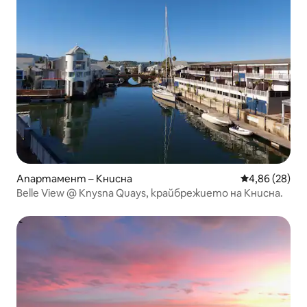
Апартамент – Книсна
Средна оценк
4,86 (28)
Belle View @ Knysna Quays, крайбрежието на Книсна.