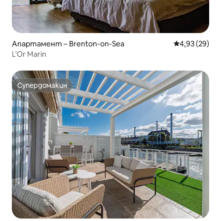
Апартамент – Brenton-on-Sea
Средна оценк
4,93 (29)
L'Or Marin
Супердомакин
Супердомакин