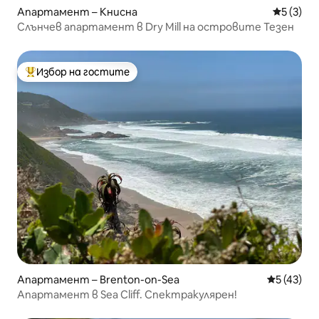
Апартамент – Книсна
Средна о
5 (3)
Слънчев апартамент в Dry Mill на островите Тезен
Избор на гостите
Най-популярен избор на гостите
Апартамент – Brenton-on-Sea
Средна оц
5 (43)
Апартамент в Sea Cliff. Спектракулярен!