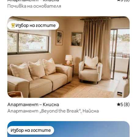
Почивка на основателя
Избор на гостите
Най-популярен избор на гостите
Апартамент – Книсна
Средна о
5 (8)
Апартамент „Beyond the Break“, Найсна
Избор на гостите
Избор на гостите