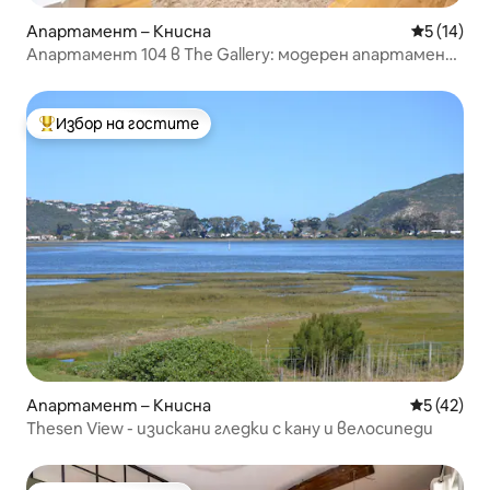
Апартамент – Книсна
Средна оц
5 (14)
Апартамент 104 в The Gallery: модерен апартамент
в центъра
Избор на гостите
Най-популярен избор на гостите
Апартамент – Книсна
Средна оц
5 (42)
Thesen View - изискани гледки с кану и велосипеди