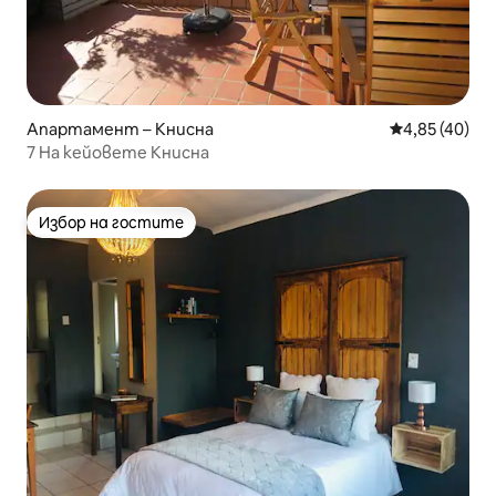
Апартамент – Книсна
Средна оценк
4,85 (40)
7 На кейовете Книсна
Избор на гостите
Избор на гостите