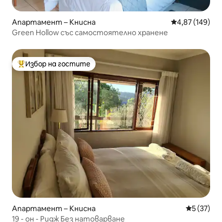
Апартамент – Книсна
Средна оценка
4,87 (149)
Green Hollow със самостоятелно хранене
Избор на гостите
Най-популярен избор на гостите
Апартамент – Книсна
Средна оц
5 (37)
19 - он - Ридж Без натоварване