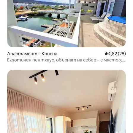
Апартамент – Книсна
Средна оценк
4,82 (28)
Екзотичен пентхаус, обърнат на север – с място за
закрепване и инвертор