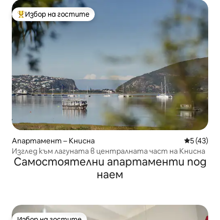
Избор на гостите
Най-популярен избор на гостите
Апартамент – Книсна
Средна оц
5 (43)
Изглед към лагуната в централната част на Книсна
Самостоятелни апартаменти под
наем
Избор на гостите