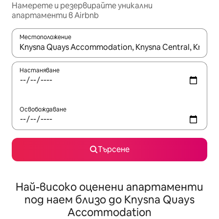
Намерете и резервирайте уникални
апартаменти в Airbnb
Местоположение
Когато резултатите се покажат, използвайте клавишите 
Настаняване
Освобождаване
Търсене
Най-високо оценени апартаменти
под наем близо до Knysna Quays
Accommodation