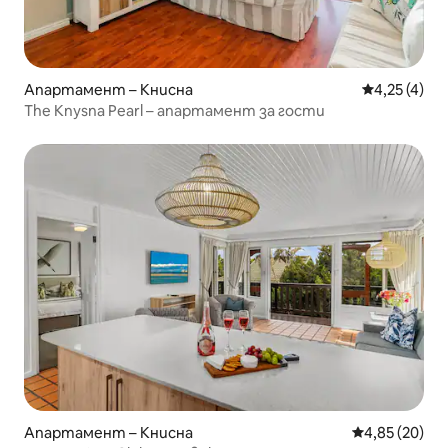
Апартамент – Книсна
Средна оцен
4,25 (4)
The Knysna Pearl – апартамент за гости
Апартамент – Книсна
Средна оценк
4,85 (20)