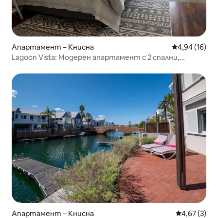
Апартамент – Книсна
Средна оценк
4,94 (16)
Lagoon Vista: Модерен апартамент с 2 спални,
захранван със слънчева енергия
Апартамент – Книсна
Средна оцен
4,67 (3)