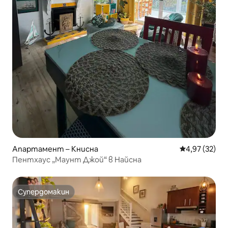
Апартамент – Книсна
Средна оценк
4,97 (32)
Пентхаус „Маунт Джой“ в Найсна
Супердомакин
Супердомакин