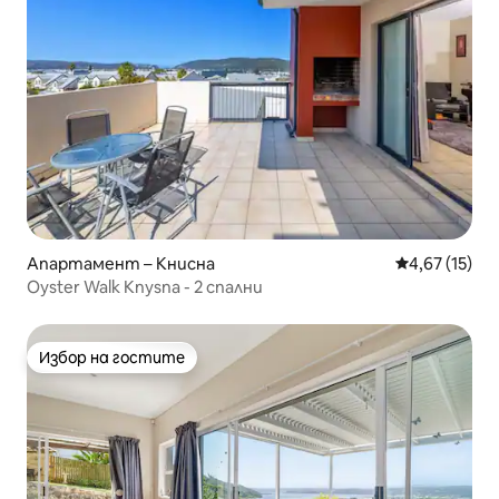
Апартамент – Книсна
Средна оценк
4,67 (15)
Oyster Walk Knysna - 2 спални
Избор на гостите
Избор на гостите