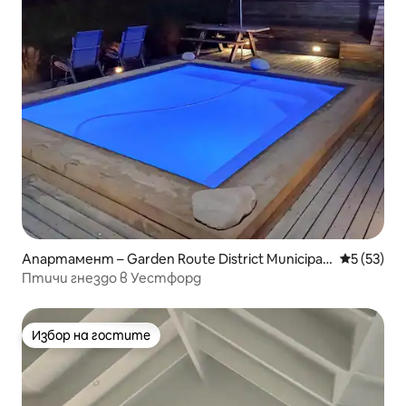
Апартамент – Garden Route District Municipali
Средна оц
5 (53)
ty
Птичи гнездо в Уестфорд
Избор на гостите
Избор на гостите