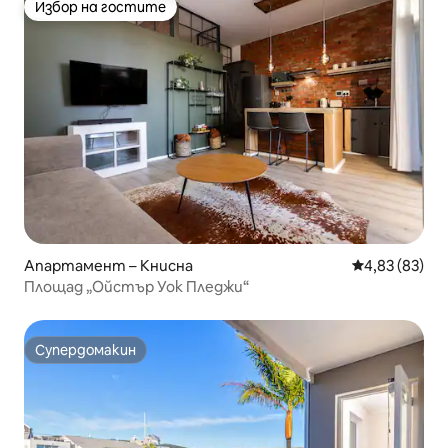
Избор на гостите
Избор на гостите
Апартамент – Книсна
Средна оценк
4,83 (83)
Площад „Ойстър Уок Пледжи“
Супердомакин
Супердомакин