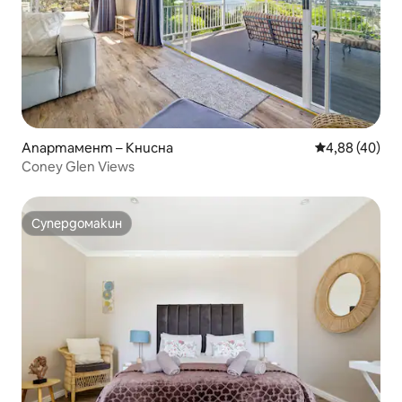
Апартамент – Книсна
Средна оценк
4,88 (40)
Coney Glen Views
Супердомакин
Супердомакин