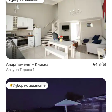
Избор на гостите
Апартамент – Книсна
Средна оце
4,8 (5)
Лагуна Тераса 1
Избор на гостите
Най-популярен избор на гостите