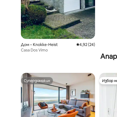
Дом – Knokke-Heist
Средна оценка: 4,92 
4,92 (24)
Casa Dos Vimo
Апар
Супердомакин
Избор 
Супердомакин
Избор 