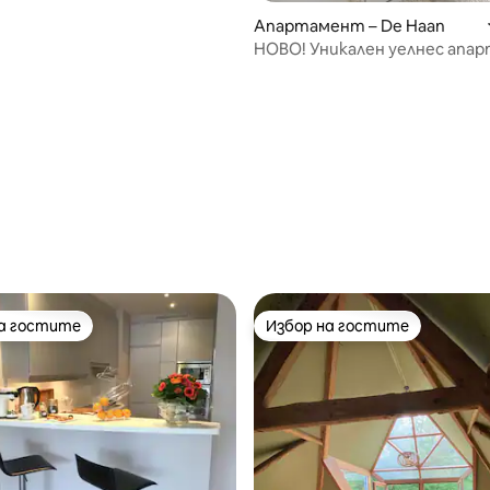
ложение
Апартамент – De Haan
НОВО! Уникален уелнес апа
Sea Sense
от 5, 23 отзива
на гостите
Избор на гостите
на гостите
Избор на гостите