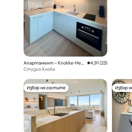
местопо
Апартамент – Knokke-Heis
Средна оценка: 4,91 
4,91 (23)
t
Студио Кноке
Избор на гостите
Избор 
Избор на гостите
Избор 