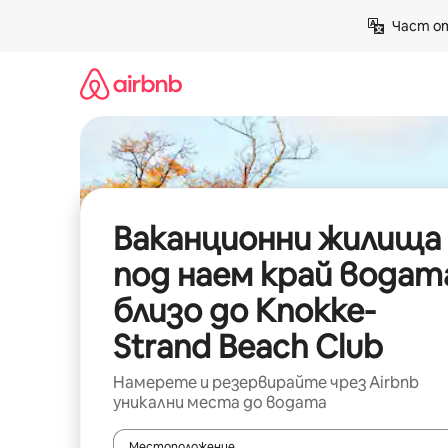
Пропускане
Част от
към
съдържанието
Ваканционни жилища
под наем край водат
близо до Knokke-
Strand Beach Club
Намерете и резервирайте чрез Airbnb
уникални места до водата
Местоположение