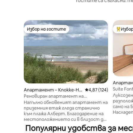
Гостите са съгласни: т
Избор на гостите
Избор
Избор на гостите
Най-поп
Апартаме
Suite Fon
Апартамент – Knokke-Hei
Средна оценка: 4,87 о
4,87 (124)
Луксозе
st
Реновиран апартамент на
разполож
странична улица на Albertstrand
Напълно обновеният апартамент на
само на 
приземния етаж гледа странично
Насладет
към плажа Алберт. Благодарение на
към море
местоположението си в близост до
ексклузи
плажа на приземния етаж и големия
Популярни удобства за мес
супермар
плъзгащ се прозорец, който може да