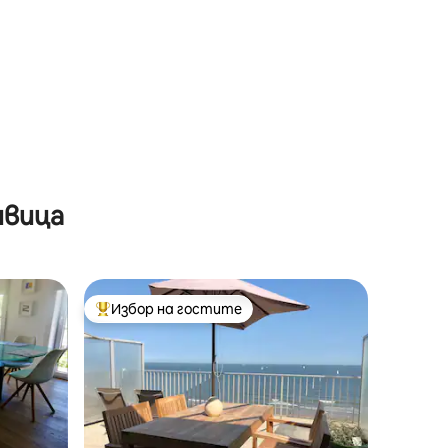
ивица
Избор на гостите
Най-популярен избор на гостите