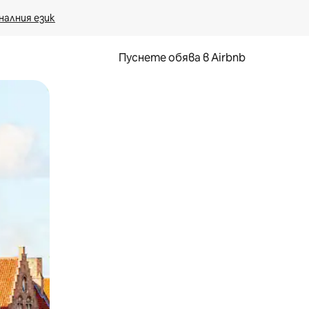
налния език
Пуснете обява в Airbnb