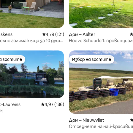
т 5, 167 отзива
eskens
Средна оценка: 4,79 от 5, 121 отзива
4,79 (121)
Дом – Aalter
С
лно голяма къща за 10 души
Hoeve Schuurlo 1: провинциал
ето с куче.
между Брюж и Гент
на гостите
Избор на гостите
на гостите
Избор на гостите
t-Laureins
Средна оценка: 4,97 от 5, 136 отзива
4,97 (136)
is
Дом – Nieuwvliet
С
Отседнете на най-красивия
Нидерландия