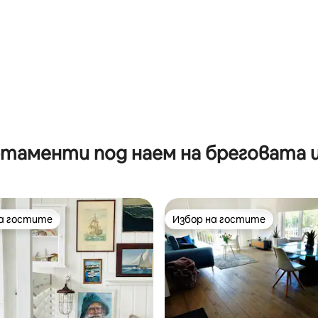
от 5, 24 отзива
таменти под наем на бреговата 
на гостите
Избор на гостите
на гостите
Избор на гостите