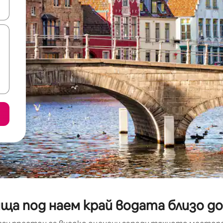
е клавишите със стрелки нагоре и надолу или навигирайте с д
ща под наем край водата близо до 