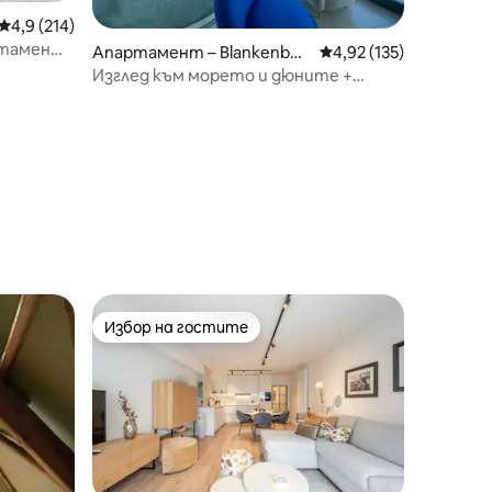
Средна оценка: 4,9 от 5, 214 отзива
4,9 (214)
ртамент
Апартамент – Blankenber
Средна оценка: 4,92 
4,92 (135)
ge
Изглед към морето и дюните +
гараж.
Избор на гостите
Избор на гостите