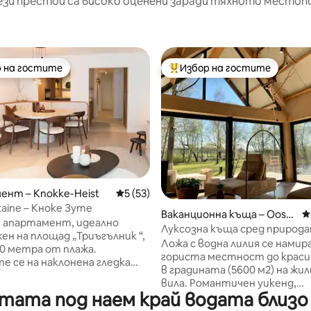
ези престои са високо оценени заради тяхното местоп
 на гостите
Избор на гостите
улярен избор на гостите
Най-популярен избор на гос
нт – Knokke-Heist
Средна оценка: 5 от 5, 53 отзива
5 (53)
taine – Кноке Зуте
т 5, 124 отзива
Ваканционна къща – Oostk
С
н апартамент, идеално
amp
Луксозна къща сред природа
ен на площад „Триъгълник “,
уелнес край езеро
Ложа с водна лилия се намира
50 метра от плажа.
гориста местност до краси
е се на наклонена гледка
в градината (5600 м2) на жи
то и близост до
вила. Романтичен уикенд,
вни магазини, ресторанти,
тата под наем край водата близо д
отпуснете се и се потопет
кет, фризьорски салон,
тишината на плаващата ни