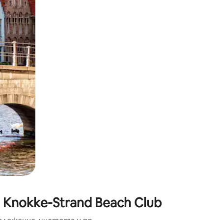
окосване или плъзгане.
Knokke-Strand Beach Club