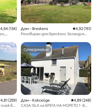
редна оценка: 4,94 от 5, 134 отзива
4,94 (134)
Дом – Breskens
Средна оценка: 4,92 
4,92 (151)
ен,
Реновиран дом Брескенс Зеландия
Фландрия
Супердомакин
Супердомакин
редна оценка: 4,81 от 5, 259 отзива
4,81 (259)
Дом – Коксейде
Средна оценка: 4,89 
4,89 (248)
 плаж в
CASA ISLA на БРЕГА НА МОРЕТО 1 -8
души в Sunparks Nieuwpoort