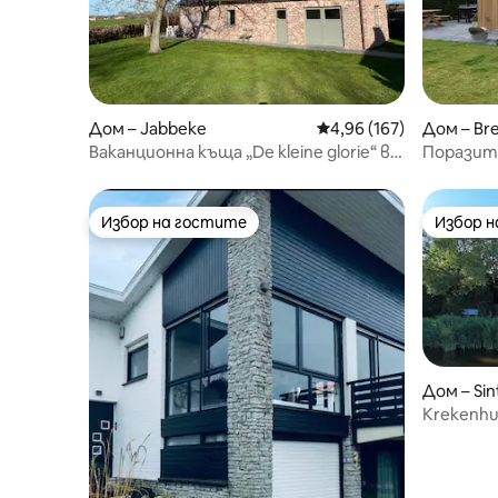
Дом – Jabbeke
Средна оценка: 4,96 о
4,96 (167)
Дом – Br
Ваканционна къща „De kleine glorie“ в
Поразите
тихо местоположение
край мор
Избор на гостите
Избор 
Избор на гостите
Избор 
Дом – Sin
Krekenhu