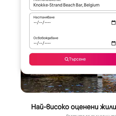
Когато резултатите се покажат, използвайт
Настаняване
Освобождаване
Търсене
Най-високо оценени жили