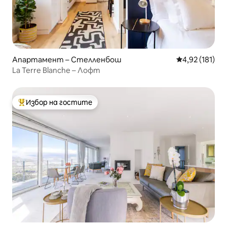
Апартамент – Стелленбош
Средна оценка
4,92 (181)
La Terre Blanche – Лофт
Избор на гостите
Най-популярен избор на гостите