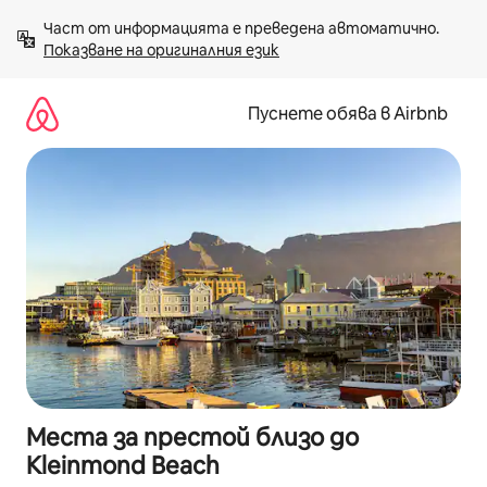
Пропускане
Част от информацията е преведена автоматично. 
към
Показване на оригиналния език
съдържанието
Пуснете обява в Airbnb
Места за престой близо до
Kleinmond Beach