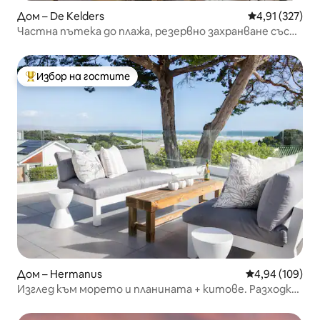
Дом – De Kelders
Средна оценка
4,91 (327)
Частна пътека до плажа, резервно захранване със
слънчева енергия
Избор на гостите
Най-популярен избор на гостите
Дом – Hermanus
Средна оценка
4,94 (109)
Изглед към морето и планината + китове. Разходка
до плажа