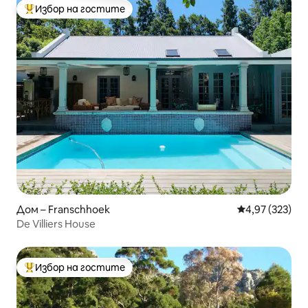
Избор на гостите
Най-популярен избор на гостите
Дом – Franschhoek
Средна оценка
4,97 (323)
De Villiers House
Избор на гостите
Най-популярен избор на гостите