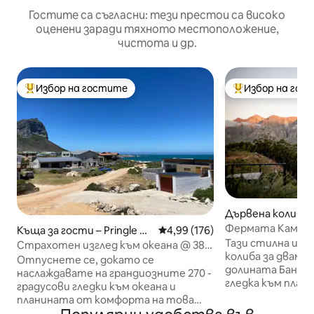
Гостите са съгласни: тези престои са високо
оценени заради тяхното местоположение,
чистота и др.
Избор на гостите
Избор на гос
Най-популярен избор на гостите
Най-популярен 
Дървена колиба 
ш
Фермата Камиса.
Къща за гости – Pringle Ba
Средна оценка: 4,99 от 5, 176
4,99 (176)
хидромасажна ва
Тази стилна и р
y
Страхотен изглед към океана @ 38
колиба за двама 
на Penguin Studio
Отпуснете се, докато се
долината Банхук
наслаждавате на грандиозните 270 -
гледка към план
градусови гледки към океана и
изключителна п
планината от комфорта на това
Това е най-нова
луксозно студио Pringle Bay. Само на