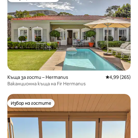
Най-популярен избор на гостите
Къща за гости – Hermanus
Средна оценка
4,99 (265)
Ваканционна къща на Fir Hermanus
Избор на гостите
Избор на гостите