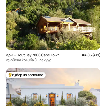
Дом – Hout Bay 7806 Cape Town
Средна оценка
4,86 (419)
Дървена колиба в Блекууд
Избор на гостите
Най-популярен избор на гостите