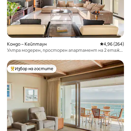
Кондо – Кейптаун
Средна оценка
4,96 (264)
Ултра модерен, просторен апартамент на 2 етажа
в центъра на града
Избор на гостите
Най-популярен избор на гостите