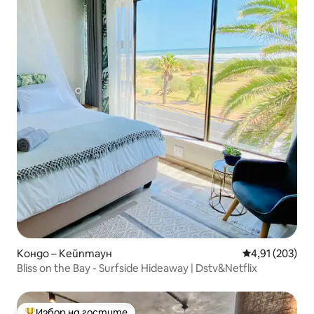
Кондо – Кейптаун
Средна оценка
4,91 (203)
Bliss on the Bay - Surfside Hideaway | Dstv&Netflix
Избор на гостите