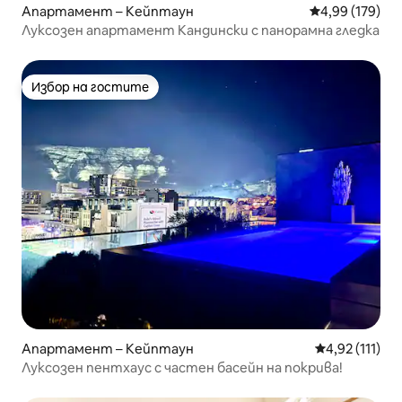
Апартамент – Кейптаун
Средна оценка
4,99 (179)
Луксозен апартамент Кандински с панорамна гледка
Избор на гостите
Избор на гостите
Апартамент – Кейптаун
Средна оценк
4,92 (111)
Луксозен пентхаус с частен басейн на покрива!