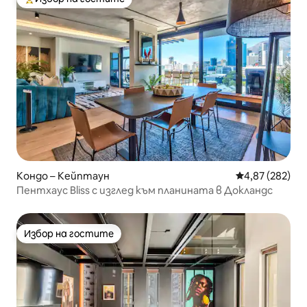
Най-популярен избор на гостите
Кондо – Кейптаун
Средна оценка
4,87 (282)
Пентхаус Bliss с изглед към планината в Докландс
Избор на гостите
Избор на гостите