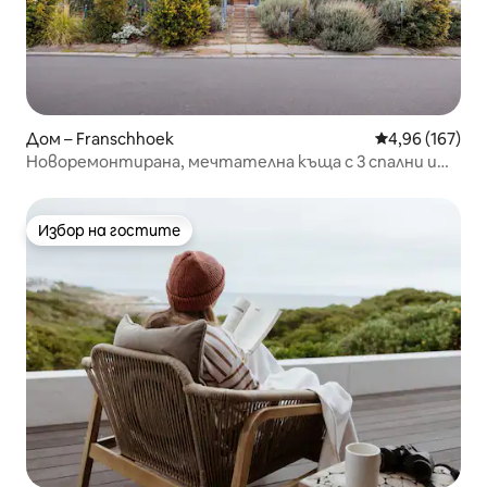
Дом – Franschhoek
Средна оценка
4,96 (167)
Новоремонтирана, мечтателна къща с 3 спални и
слънчева
Избор на гостите
Избор на гостите