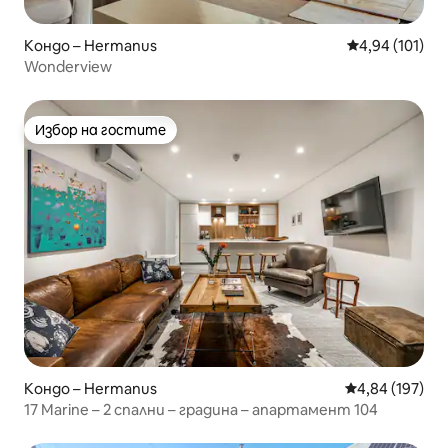
Кондо – Hermanus
Средна оценка
4,94 (101)
Wonderview
Избор на гостите
Избор на гостите
Кондо – Hermanus
Средна оценка
4,84 (197)
17 Marine – 2 спални – градина – апартамент 104