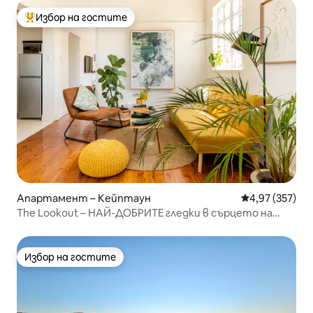
Избор на гостите
Най-популярен избор на гостите
Апартамент – Кейптаун
Средна оценка
4,97 (357)
The Lookout – НАЙ-ДОБРИТЕ гледки в сърцето на
Кейптаун
Избор на гостите
Избор на гостите