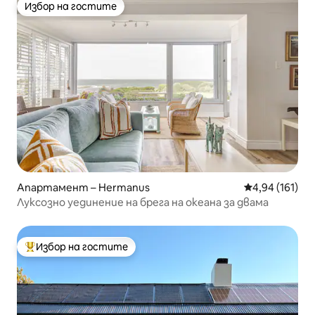
Избор на гостите
Избор на гостите
Апартамент – Hermanus
Средна оценка
4,94 (161)
Луксозно уединение на брега на океана за двама
Избор на гостите
Най-популярен избор на гостите