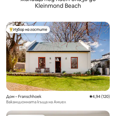
Kleinmond Beach
Избор на гостите
Най-популярен избор на гостите
Дом – Franschhoek
Средна оценка
4,94 (120)
Ваканционната къща на Амиел