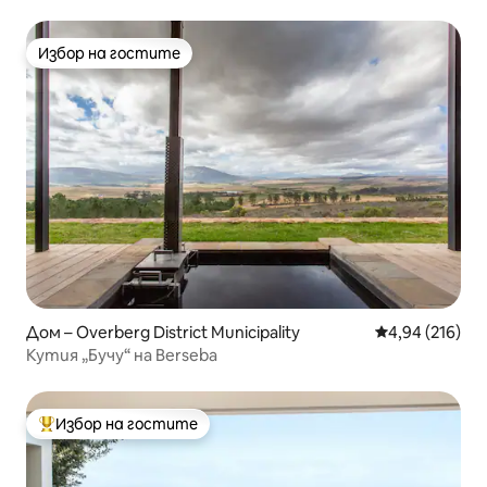
Избор на гостите
Избор на гостите
Дом – Overberg District Municipality
Средна оценка
4,94 (216)
Кутия „Бучу“ на Berseba
Избор на гостите
Най-популярен избор на гостите