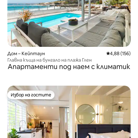
Дом – Кейптаун
Средна оценка
4,88 (156)
Главна къща на бунгало на плажа Глен
Апартаменти под наем с климатик
Избор на гостите
Избор на гостите