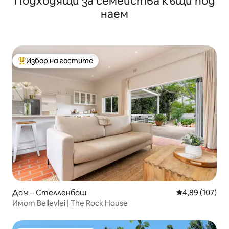
Подходящи за семейства къщи под
наем
Избор на гостите
Най-популярен избор на гостите
Дом – Стелленбош
Средна оценка
4,89 (107)
Имот Bellevlei | The Rock House