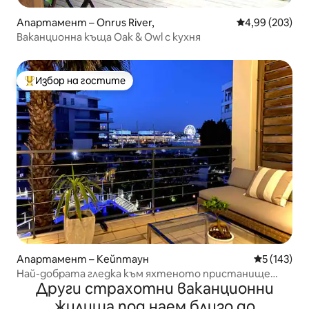
Апартамент – Onrus River,
Средна оценка
4,99 (203)
Ваканционна къща Oak & Owl с кухня
Избор на гостите
Най-популярен избор на гостите
Апартамент – Кейптаун
Средна оце
5 (143)
Най-добрата гледка към яхтеното пристанище
Други страхотни ваканционни
G204
жилища под наем близо до