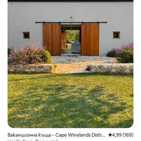
Ваканционна къща – Cape Winelands Distric
Средна оценка
4,99 (169)
t Municipality