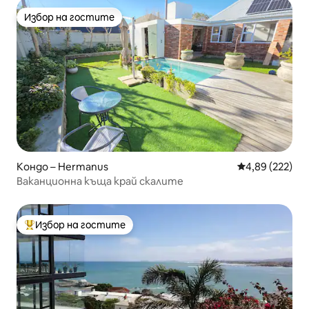
Избор на гостите
Избор на гостите
Кондо – Hermanus
Средна оценка
4,89 (222)
Ваканционна къща край скалите
Избор на гостите
Най-популярен избор на гостите