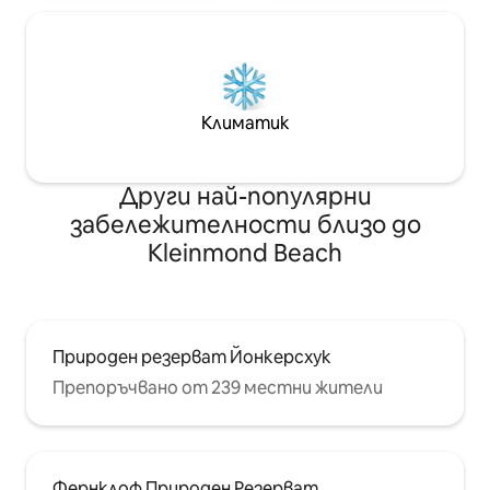
Климатик
Други най-популярни
забележителности близо до
Kleinmond Beach
Природен резерват Йонкерсхук
Препоръчвано от 239 местни жители
Фернклоф Природен Резерват