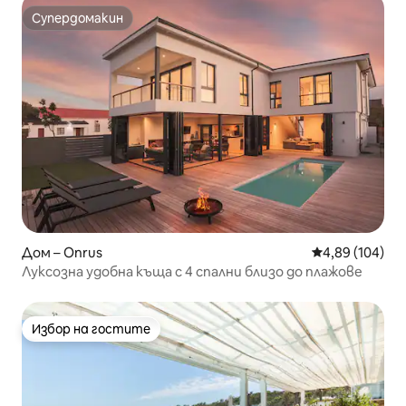
Супердомакин
Супердомакин
Дом – Onrus
Средна оценка
4,89 (104)
Луксозна удобна къща с 4 спални близо до плажове
Избор на гостите
Избор на гостите