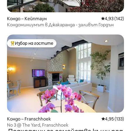
Кондо – Кейптаун
Средна оценка
4,93 (142)
Кондоминиумът в Джакаранда - заливът Гордън
Избор на гостите
Най-популярен избор на гостите
Кондо – Franschhoek
Средна оценка
4,95 (133)
No 3 @ The Yard, Franschhoek