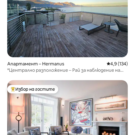
Апартамент – Hermanus
Средна оценк
4,9 (134)
*Централно разположение – Рай за наблюдение на
китове – самостоятелно настаняване*
Избор на гостите
Най-популярен избор на гостите