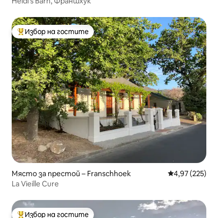
Heidi's Barn, Франшхук
Избор на гостите
Най-популярен избор на гостите
Място за престой – Franschhoek
Средна оценка
4,97 (225)
La Vieille Cure
Избор на гостите