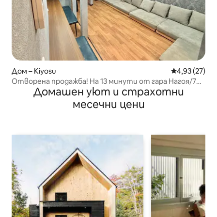
Дом – Kiyosu
Средна оценк
4,93 (27)
Отворена продажба! На 13 минути от гара Нагоя/7
Домашен уют и страхотни
минути от гарата/Отдаване под наем на цяла къща
месечни цени