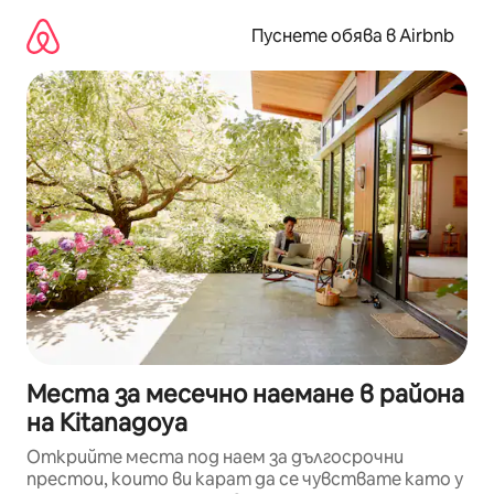
Пропускане
към
Пуснете обява в Airbnb
съдържанието
Места за месечно наемане в района
на Kitanagoya
Открийте места под наем за дългосрочни
престои, които ви карат да се чувствате като у