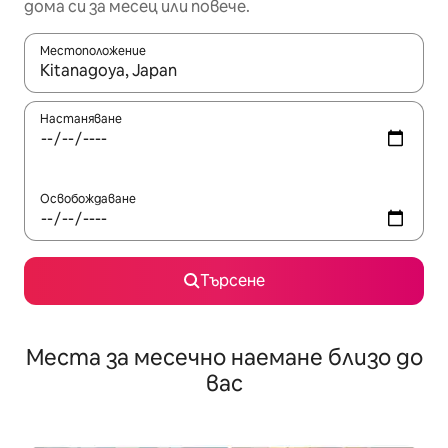
дома си за месец или повече.
Местоположение
Когато резултатите се покажат, използвайте клавишите 
Настаняване
Освобождаване
Търсене
Места за месечно наемане близо до
вас