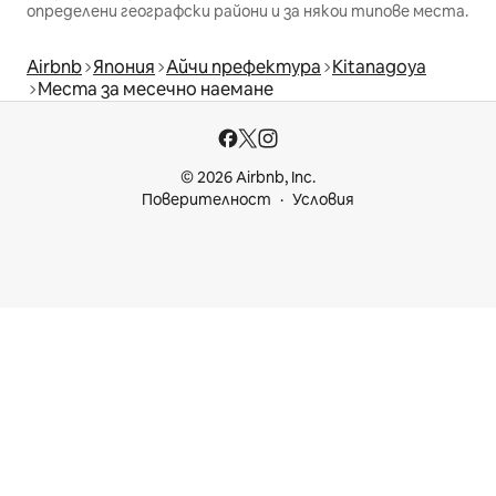
определени географски райони и за някои типове места.
Airbnb
Япония
Айчи префектура
Kitanagoya
Места за месечно наемане
© 2026 Airbnb, Inc.
Поверителност
Условия