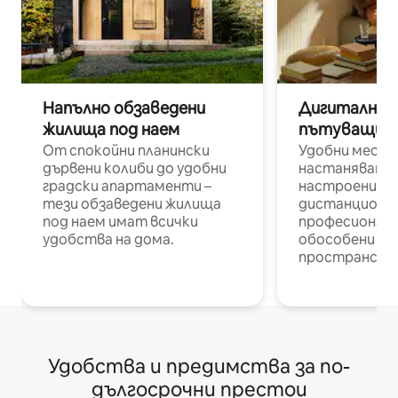
Напълно обзаведени
Дигитални н
жилища под наем
пътуващи п
От спокойни планински
Удобни места
дървени колиби до удобни
настаняване 
градски апартаменти –
настроени и
тези обзаведени жилища
дистанционн
под наем имат всички
професионалис
удобства на дома.
обособени р
пространств
Удобства и предимства за по-
дългосрочни престои