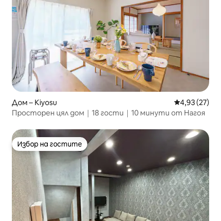
Дом – Kiyosu
Средна оценк
4,93 (27)
Просторен цял дом｜18 гости｜10 минути от Нагоя
Избор на гостите
Избор на гостите