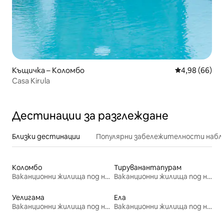
Къщичка – Коломбо
Средна оценк
4,98 (66)
Casa Kirula
Дестинации за разглеждане
Близки дестинации
Популярни забележителности набл
Коломбо
Тируванантапурам
Ваканционни жилища под наем
Ваканционни жилища под наем
Уелигама
Ела
Ваканционни жилища под наем
Ваканционни жилища под наем