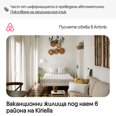
Пропускане
Част от информацията е преведена автоматично. 
към
Показване на оригиналния език
съдържанието
Пуснете обява в Airbnb
Ваканционни жилища под наем в
района на Kiriella