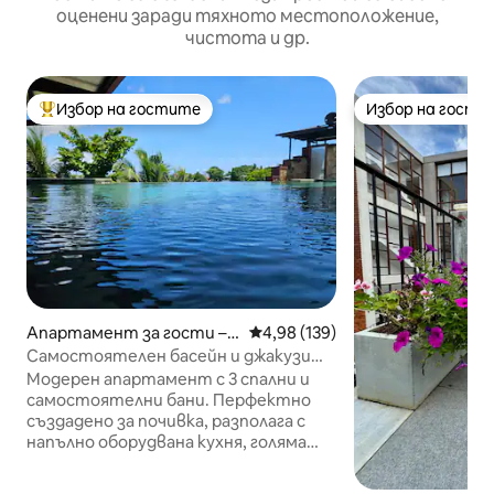
оценени заради тяхното местоположение,
чистота и др.
Избор на гостите
Избор на гости
Най-популярен избор на гостите
Избор на гости
Апартамент за гости –
Средна оценка: 4,98 от 5, 139
4,98 (139)
Nugegoda
Самостоятелен басейн и джакузи
Дом, подходящ за семейства
Модерен апартамент с 3 спални и
самостоятелни бани. Перфектно
създадено за почивка, разполага с
напълно оборудвана кухня, голяма
всекидневна и трапезария, басейн и
джакузи. Достъп чрез собствен