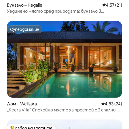
Бунгало – Kegalle
Средна оценк
4,57 (21)
Уединено място сред природата: бунгало в
плантация
Супердомакин
Супердомакин
Дом – Welisara
Средна оценк
4,83 (24)
„Keera Villa“ Спокойно място за престой с 2 спални и
частен басейн
Избор на гостите