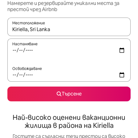
Намерете и резервирайте уникални места за
престой чрез Airbnb
Местоположение
Когато резултатите се покажат, използвайте клавишите 
Настаняване
Освобождаване
Търсене
Най-високо оценени ваканционни
жилища в района на Kiriella
Гостите са съгласни: тези престои са високо