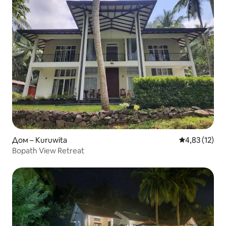
Дом – Kuruwita
Средна оценк
4,83 (12)
Bopath View Retreat