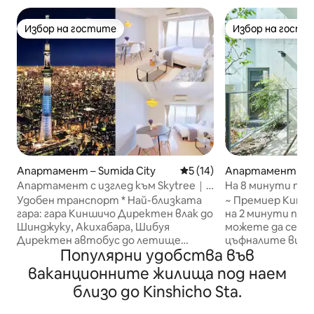
Избор на гостите
Избор на гости
Избор на гостите
Избор на гости
Апартамент – Sumida City
Средна оценка: 5 от 5, 14
5 (14)
Апартамент – Su
y
Апартамент с изглед към Skytree｜
На 8 минути пеш
Близо до гара｜Асансьор｜За 6 души
Киншитёчи/На 2
Удобен транспорт * Най-близката
~ Премиер Киншичо ~ Парк 
известното мяст
гара: гара Киншичо Директен влак до
на 2 минути пеш
вишневи дървет
Шинджуку, Акихабара, Шибуя
можете да се на
Директен автобус до летище
цъфналите вишн
Популярни удобства във
Haneda Airport и Disneyland На около
Децата ще бъда
15 минути пеша от Skytree
голямото оборуд
ваканционните жилища под наем
Въведение в стаята ви [13-ти етаж,
Дизайнерско пр
близо до Kinshicho Sta.
максимум 6 души] Отделете банята
реновирано през 
и тоалетната.Общият размер на
„STAYCHERIN 2025