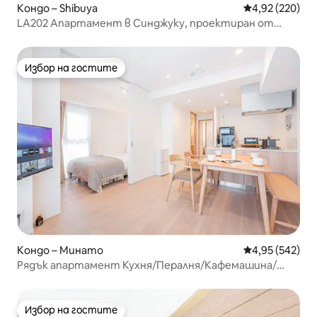
Кондо – Shibuya
Средна оценка
4,92 (220)
LA202 Апартамент в Синджуку, проектиран от
дизайнер, уютен, безплатен Wi-Fi, 25 кв. м
Избор на гостите
Избор на гостите
Кондо – Минато
Средна оценка
4,95 (542)
Рядък апартамент Кухня/Пералня/Кафемашина/
Микровълнова печка/Найлонова тъкан Роппонги
Токио Айрън Тауър, Луксозен апартамент 901
Избор на гостите
Избор на гостите