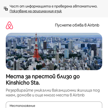
Пропускане
Част от информацията е преведена автоматично. 
към
Показване на оригиналния език
съдържанието
Пуснете обява в Airbnb
Места за престой близо до
Kinshicho Sta.
Резервирайте уникални ваканционни жилища под
наем, домове и още много места в Airbnb
Местоположение