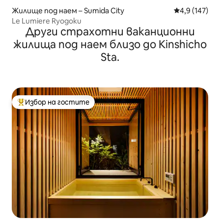
Жилище под наем – Sumida City
Средна оценк
4,9 (147)
Le Lumiere Ryogoku
Други страхотни ваканционни
жилища под наем близо до Kinshicho
Sta.
Избор на гостите
Най-популярен избор на гостите