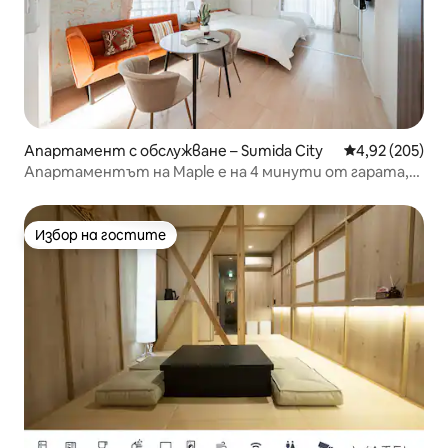
Апартамент с обслужване – Sumida City
Средна оценка
4,92 (205)
Апартаментът на Maple е на 4 минути от гарата,
близо до Harukasu Tower, директно до Asakusa, Ueno
Station, Ginza, Shibuya/безплатен WI-FI, 202/кола.
Избор на гостите
Избор на гостите