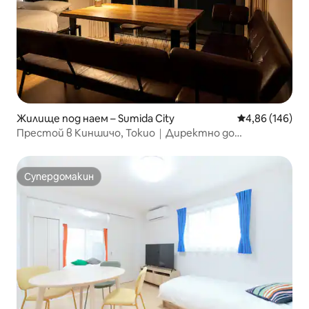
Жилище под наем – Sumida City
Средна оценка
4,86 (146)
Престой в Киншичо, Токио｜Директно до
Шинджуку/Шибуя
Супердомакин
Супердомакин