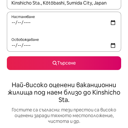
Когато резултатите се покажат, използвайте клавишите 
Настаняване
Освобождаване
Търсене
Най-високо оценени ваканционни
жилища под наем близо до Kinshicho
Sta.
Гостите са съгласни: тези престои са високо
оценени заради тяхното местоположение,
чистота и др.