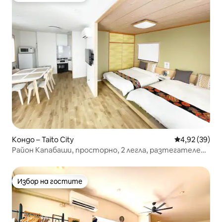
Кондо – Taito City
Средна оценк
4,92 (39)
Район Капабаши, просторно, 2 легла, разтегателен
диван, балкон
Избор на гостите
Избор на гостите