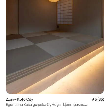
Дом – Koto City
Средна оц
5 (36)
Единична вила до река Сумида | Централно
разположение в Токио, в непосредствена близост