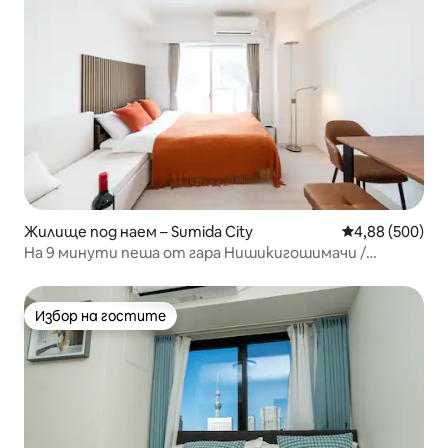
Жилище под наем – Sumida City
Средна оценка
4,88 (500)
На 9 минути пеша от гара Нишикигошимачи /
Висококачествен проектор / Сешоар за баня /
Удобна модерна стая
Избор на гостите
Избор на гостите