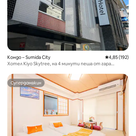
Кондо – Sumida City
Средна оценка
4,85 (192)
Хотел Kiyo Skytree, на 4 минути пеша от гара
Киншичо, директен достъп до летището/Токио/
Шинджуку/Шибуя/Дисни
Супердомакин
Супердомакин