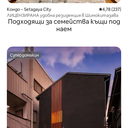
Кондо – Setagaya City
Средна оценка
4,78 (237)
ЛИЦЕНЗИРАНА удобна резиденция в Шимокитазава
Подходящи за семейства къщи под
наем
Супердомакин
Супердомакин