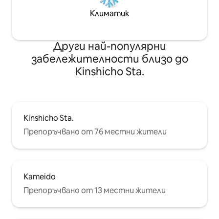
9 минути Рьогоку ➡️ Директен
Нагревател Delo
Климатик
достъп: 2 минути Шинджуку ➡️
сешоар в Япония
Директно 25 минути Шибуя ➡️
Dyson, прахосмукачка Осиг
Директно 29 мин Мястото за
прибори за готве
Други най-популярни
съхранение на багаж е на
подправки.
разположение в последния ден в
забележителности близо до
зависимост от времето на деня.
Kinshicho Sta.
Kinshicho Sta.
Препоръчвано от 76 местни жители
Kameido
Препоръчвано от 13 местни жители