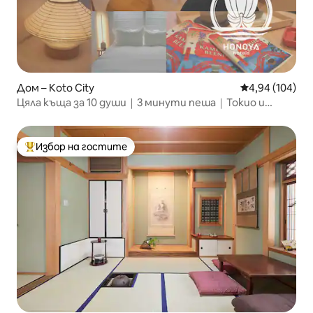
Дом – Koto City
Средна оценка
4,94 (104)
Цяла къща за 10 души｜3 минути пеша｜Токио и
Акихабара
Избор на гостите
Най-популярен избор на гостите