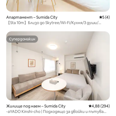
Апартамент – Sumida City
Средна о
5 (4)
【Sta 10m】Близо до Skytree/Wi-Fi/Кухня/3 души/
Уютно
Супердомакин
Супердомакин
Жилище под наем – Sumida City
Средна оценка
4,88 (294)
-aYADO Kinshi-cho | Подходящо за двойки и пътуващи