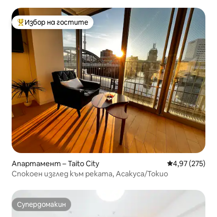
по работа
Избор на гостите
Най-популярен избор на гостите
Апартамент – Taito City
Средна оценка
4,97 (275)
Спокоен изглед към реката, Асакуса/Токио
Супердомакин
Супердомакин