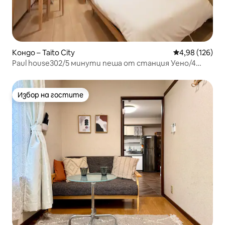
Кондо – Taito City
Средна оценка
4,98 (126)
Paul house302/5 минути пеша от станция Уено/4
минути от Окамотоматя/директен достъп до
Нарита/безплатен високоскоростен интернет/
сграда с асансьор/комуникация на японски, английски
Избор на гостите
Избор на гостите
и китайски език