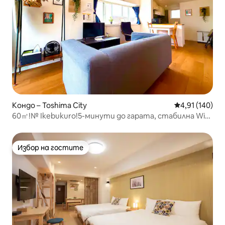
Кондо – Toshima City
Средна оценка
4,91 (140)
60㎡!№ Ikebukuro!5-минути до гарата, стабилна Wi-
Fi!
Избор на гостите
Избор на гостите