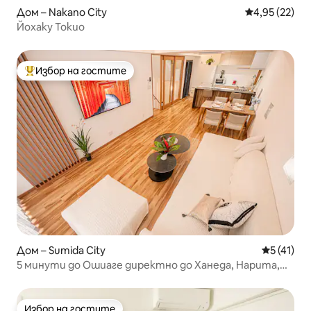
Дом – Nakano City
Средна оценк
4,95 (22)
Йохаку Токио
Избор на гостите
Най-популярен избор на гостите
Дом – Sumida City
Средна оц
5 (41)
5 минути до Ошиаге директно до Ханеда, Нарита,
Дисни
Избор на гостите