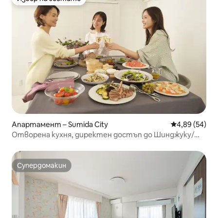
Избор на гостите
Апартамент – Sumida City
Средна оценк
4,89 (54)
Отворена кухня, директен достъп до Шинджуку/
Шибуя/Акихабара/Скайтрий, на 6 минути пеша от
гара Нишикиномачи
Супердомакин
Супердомакин