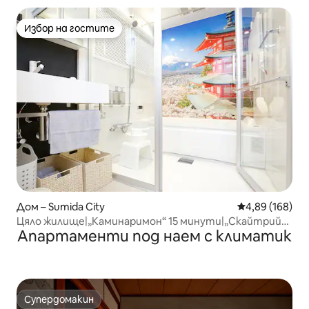
до Нихонбаши, Асакуса, Рьоку и др. | Модерен японски
хотел за престой
Избор на гостите
Избор на гостите
Дом – Sumida City
Средна оценка
4,89 (168)
Цяло жилище|„Каминаримон“ 15 минути|„Скайтрий“
Апартаменти под наем с климатик
15 минути|Ma 5
Супердомакин
Супердомакин