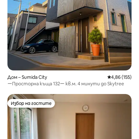
Дом – Sumida City
Средна оценка
4,86 (155)
ーПросторна къща 132ー кв.м. 4 минути до Skytree
Избор на гостите
Избор на гостите