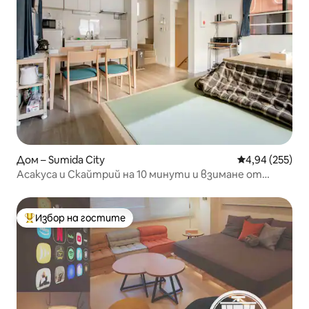
Дом – Sumida City
Средна оценка
4,94 (255)
Асакуса и Скайтрий на 10 минути и взимане от
летището
Избор на гостите
Най-популярен избор на гостите