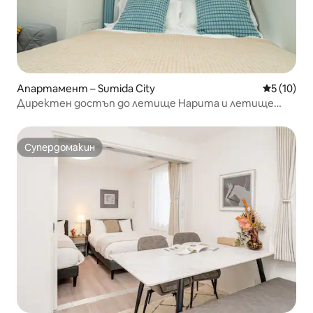
Апартамент – Sumida City
Средна оц
5 (10)
Директен достъп до летище Нарита и летище
Ханеда #902/Ново построено през 2025 г./
Съхранение на багаж/Близо до Sky Tree/Асансьор
Супердомакин
Супердомакин