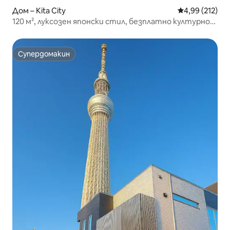
Дом – Kita City
Средна оценка
4,99 (212)
120 м², луксозен японски стил, безплатно културно
изживяване, джакузи
Супердомакин
Супердомакин