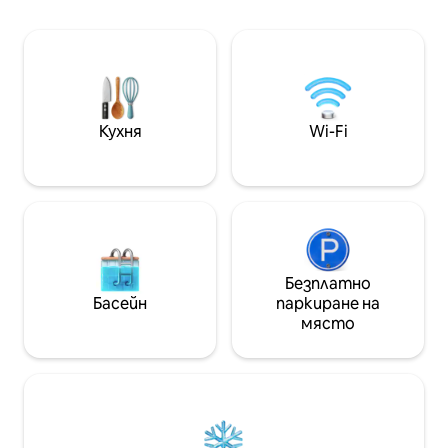
стаята е 50 м. 2 1,4 м двойни легла,
1000 стаи. < Местоположение >
1,2 м разтегателен диван. (общо 3
Линия Хандзомон
легла) [Близо до денонощен
8 минути пеша Г
супермаркет, на 1 минута пеша]
линията JR: на 10
[Инсталирана е високоскоростна
директни автоб
Wi-Fi мрежа] Нощният изглед е
гара Киншичо д
красив и от стаята се вижда
летище Ханеда и
Кухня
Wi-Fi
Skytree. На 5 минути пеша има
Наблизо се нам
търговски центрове като Alkakit
атракции като Ас
Kinshicho и Orinas, а вие можете да се
което е много удобно. 
насладите на известния Kinshi - Park
център „Оринас“
пред търговския център и оживена
Ресторантът съ
атмосфера през нощта. В стаята
популярен район
ви предоставяме всичко необходимо
което прави дъ
за ежедневието, като сешоар Dyson,
престои комфортни. С по
Безплатно
пералня и прахосмукачка. •
матраци от Сата
Басейн
паркиране на
Информация относно
машина за спане
място
транспортирането Станция Токио
се на стилен престой! < 
➡️ Директно 7 мин Летище Нарита
Кърпи за баня и л
➡️ 1 прекачване, 49 минути Летище
човек) Шампоан, 
Haneda Airport ➡️ 2 прекачвания,
тяло Четки за зъ
42 минути • Туристическа
Детски консума
информация Акихабара ➡️ Директно
креватче Детск
7 мин Асакуса ➡️ 1 прекачване,
стол за хранене < Уреди >