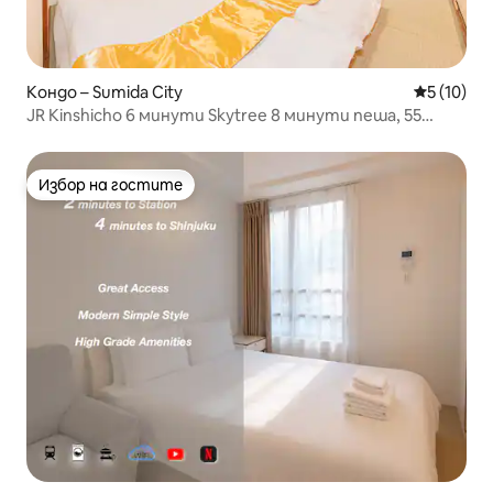
Кондо – Sumida City
Средна оц
5 (10)
JR Kinshicho 6 минути Skytree 8 минути пеша, 55
квадратни метра.Асакуса, Дисни, гара Токио,
Акихабара, Шинджуку, Шибуя, Нарита, Ханеда Куко
Директ
Избор на гостите
Избор на гостите