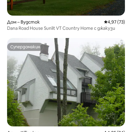
Дом – Вудсток
Средна оценк
4,97 (73)
Dana Road House Sunlit VT Country Home с джакузи
Супердомакин
Супердомакин