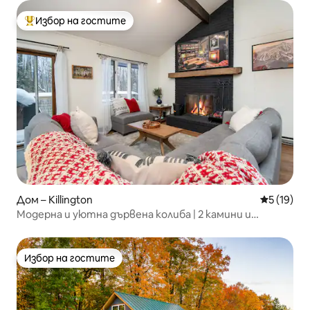
Избор на гостите
Най-популярен избор на гостите
Дом – Killington
Средна оц
5 (19)
Модерна и уютна дървена колиба | 2 камини и
13 спални места
Избор на гостите
Избор на гостите