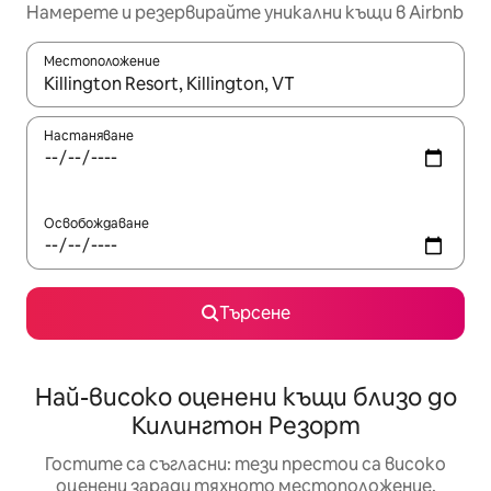
Намерете и резервирайте уникални къщи в Airbnb
Местоположение
Когато резултатите се покажат, използвайте клавишите 
Настаняване
Освобождаване
Търсене
Най-високо оценени къщи близо до
Килингтон Резорт
Гостите са съгласни: тези престои са високо
оценени заради тяхното местоположение,