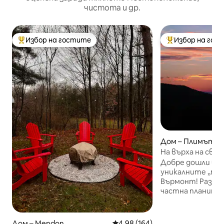
чистота и др.
Избор на гостите
Избор на гос
Най-популярен избор на гостите
Най-популярен 
Дом – Плимът
На върха на свет
Самостоятелни
Добре дошли в ед
пътеки!
уникалните „мес
Върмонт! Разположено на върха на
частна планина с
160 км! Идеално разположено между
курортите Килин
Окемо, близо до
Дом – Mendon
Средна оценка: 4,98 от 5, 164
4,98 (164)