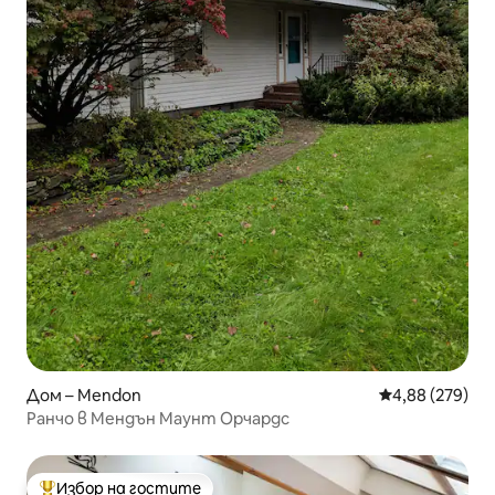
Дом – Mendon
Средна оценка
4,88 (279)
Ранчо в Мендън Маунт Орчардс
Избор на гостите