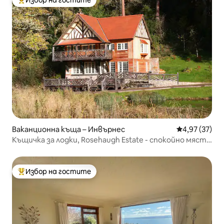
Избор на гостите
Най-популярен избор на гостите
Ваканционна къща – Инвърнес
Средна оценк
4,97 (37)
Къщичка за лодки, Rosehaugh Estate - спокойно място
за отдих
Избор на гостите
Най-популярен избор на гостите