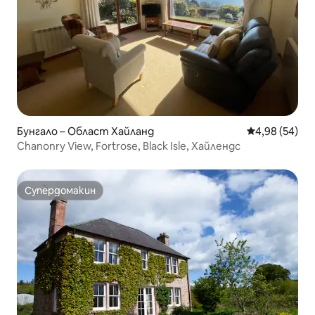
Бунгало – Област Хайланд
Средна оценк
4,98 (54)
Chanonry View, Fortrose, Black Isle, Хайлендс
Супердомакин
Супердомакин