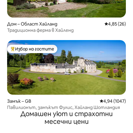
Дом – Област Хайланд
Средна оценк
4,85 (26)
Традиционна ферма в Хайленд
Избор на гостите
Най-популярен избор на гостите
Замък – GB
Средна оценка:
4,94 (1047)
Павилионът, замъкът Фулис, Хайланд Шотландия
Домашен уют и страхотни
месечни цени