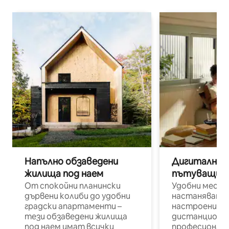
Напълно обзаведени
Дигитални н
жилища под наем
пътуващи п
От спокойни планински
Удобни места
дървени колиби до удобни
настаняване 
градски апартаменти –
настроени и
тези обзаведени жилища
дистанционн
под наем имат всички
професионалис