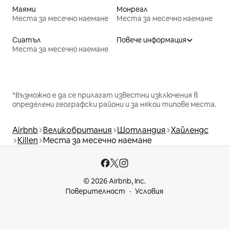
Маями
Монреал
Места за месечно наемане
Места за месечно наемане
Сиатъл
Повече информация
Места за месечно наемане
*Възможно е да се прилагат известни изключения в
определени географски райони и за някои типове места.
Airbnb
Великобритания
Шотландия
Хайлендс
Killen
Места за месечно наемане
© 2026 Airbnb, Inc.
Поверителност
Условия