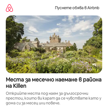
Пропускане
към
Пуснете обява в Airbnb
съдържанието
Места за месечно наемане в района
на Killen
Открийте места под наем за дългосрочни
престои, които ви карат да се чувствате като у
дома си за месец или повече.