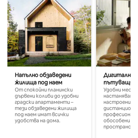
Напълно обзаведени
Дигитални н
жилища под наем
пътуващи п
От спокойни планински
Удобни места
дървени колиби до удобни
настаняване 
градски апартаменти –
настроени и
тези обзаведени жилища
дистанционн
под наем имат всички
професионалис
удобства на дома.
обособени р
пространств