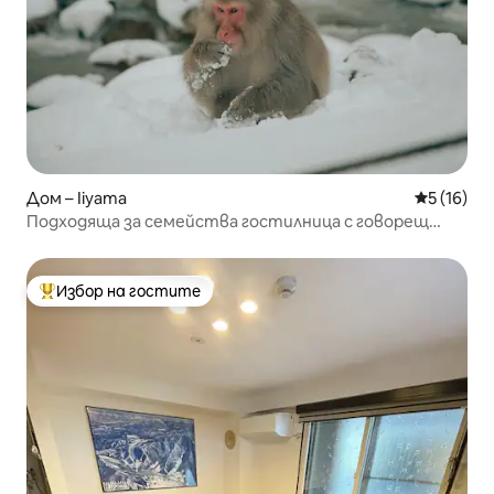
Дом – Iiyama
Средна оц
5 (16)
Подходяща за семейства гостилница с говорещ
английски домакин
Избор на гостите
Най-популярен избор на гостите