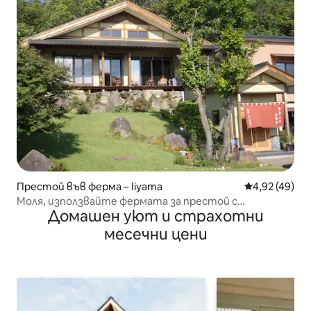
Престой във ферма – Iiyama
Средна оценк
4,92 (49)
Моля, използвайте фермата за престой с
Домашен уют и страхотни
традиционна японска атмосфера като база за ски,
голф, трекинг и др.
месечни цени