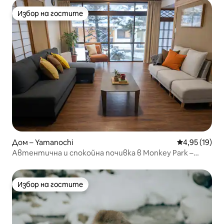
Избор на гостите
Избор на гостите
Дом – Yamanochi
Средна оценк
4,95 (19)
Автентична и спокойна почивка в Monkey Park –
паркинг
Избор на гостите
Избор на гостите