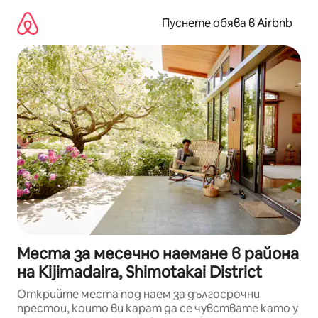
Пропускане
към
Пуснете обява в Airbnb
съдържанието
Места за месечно наемане в района
на Kijimadaira, Shimotakai District
Открийте места под наем за дългосрочни
престои, които ви карат да се чувствате като у