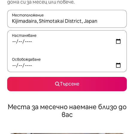
дома си за месец или повече.
Местоположение
Когато резултатите се покажат, използвайте клавишите 
Настаняване
Освобождаване
Търсене
Места за месечно наемане близо до
вас