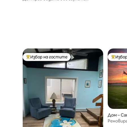
езерото Сенека, Флорида
Избор на гостите
Избор
Най-популярен избор на гостите
Най-поп
Дом – Ca
Реновира
1800 г. с