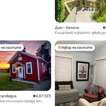
Дом – Geneva
С
Къща край езерото: джакузи,
място за лагерен огън
 на гостите
Избор на гостите
улярен избор на гостите
Най-популярен избор на гос
nandaigua
Средна оценка: 4,97 от 5, 127 отзива
4,97 (127)
на училищна сграда от
 2 спални