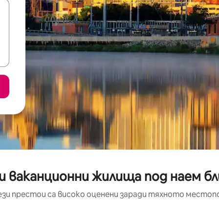
и ваканционни жилища под наем бли
ези престои са високо оценени заради тяхното местоп