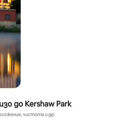
зо до Kershaw Park
оложение, чистота и др.