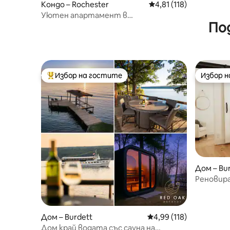
Кондо – Rochester
Средна оценка: 4,81 о
4,81 (118)
Уютен апартамент в
По
непосредствена близост до UR,
Strong, RIT.
Избор на гостите
Избор 
Най-популярен избор на гостите
Избор 
Дом – Bu
Реновира
Дом – Burdett
Средна оценка: 4,99 о
4,99 (118)
Дом край водата със сауна на