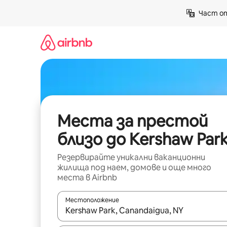
Пропускане
Част от
към
съдържанието
Места за престой
близо до Kershaw Par
Резервирайте уникални ваканционни
жилища под наем, домове и още много
места в Airbnb
Местоположение
Когато резултатите се покажат, използвайт