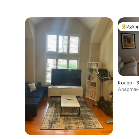
Избор
Най-поп
Кондо – S
Апартаме
историч
Фолс