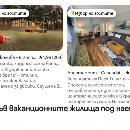
 на гостите
Избор на гостите
улярен избор на гостите
Най-популярен избор на гос
колиба – Branchp
Средна оценка: 4,99 от 5, 209 отзива
4,99 (209)
 хижа, хидромасажна вана,
т 5, 153 отзива
домашни любимци, скара
е в дървената колиба
Апартамент – Canandaig
С
 бреза“ – стилно,
ua
Верандата на Парк 1 спалня 
чно скривалище,
исторически район
Спокоен, самостоятелен,
ачено за двойки. Сгушена в
очарователен, един апарта
на гората, тази уютна
централно разположен в кр
колиба предлага уединение
исторически район. Напълно
остоятелна хидромасажна
в ваканционните жилища под наем
оборудвана кухня. Просторната
нище и спокойна горска
спалня и всекидневната пр
ка. Идеално за разпускане
смарт телевизор, бюро за п
независимо дали гледате
безплатен Wi - Fi и диван с 
 край огъня, играете
възглавници, осигуряващи