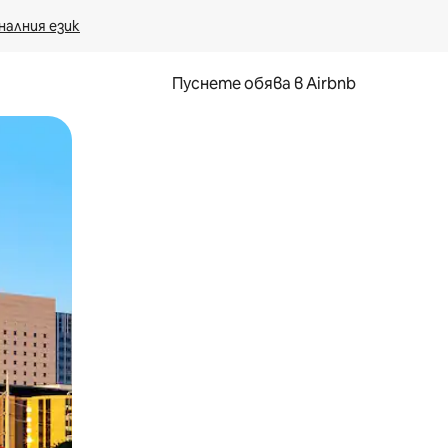
налния език
Пуснете обява в Airbnb
окосване или плъзгане.