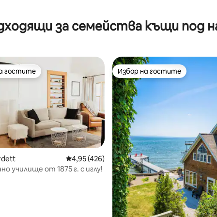
т 5, 118 отзива
дходящи за семейства къщи под н
на гостите
Избор на гостите
на гостите
Избор на гостите
rdett
Средна оценка: 4,95 от 5, 426 отзива
4,95 (426)
но училище от 1875 г. с иглу!
т 5, 118 отзива