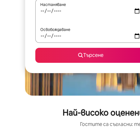
Настаняване
Освобождаване
Търсене
Най-високо оценен
Гостите са съгласни: т