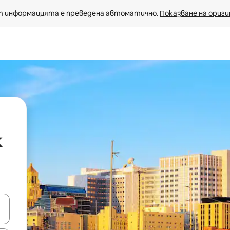
 информацията е преведена автоматично. 
Показване на ориги
k
е клавишите със стрелки нагоре и надолу или навигирайте с д