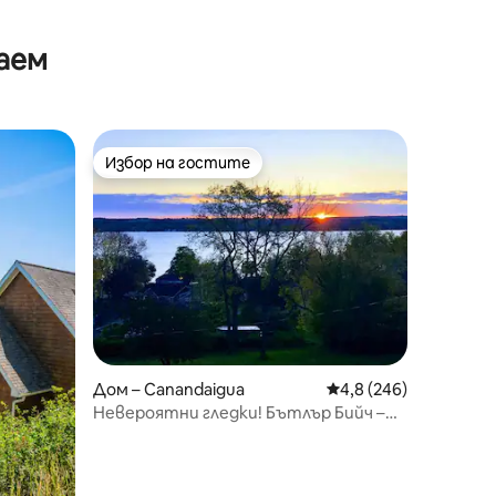
аем
Избор на гостите
Избор на гостите
Дом – Canandaigua
Средна оценка: 4,8 
4,8 (246)
Невероятни гледки! Бътлър Бийч –
само на 200 стъпки!