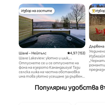
Избор на гостите
Избор
Избор на гостите
Най-поп
Дървена 
ort
Уединена
Шале́ – Нейпълс
Средна оценка: 4,97 о
4,97 (153)
огнище, 
Избягайт
Шале Lakeview: уютно и шик,
„Черната
хидромасажна вана, игри
Отпуснете се и се отпуснете на
романти
фона на езерото Канандаигуа! Тази
предназн
селска хижа на частна обстановка
сърцето 
има това уютно усещане за дървена
дървена 
колиба с модерен стил и луксозни
със сам
удобства, включително камина на
Популярни удобства въ
вана, ог
газова печка, хидромасажна вана,
обстанов
носталгични игри, библиотека,
заедно, 
огнище на открито и др.
звездите
Удобствата включват: