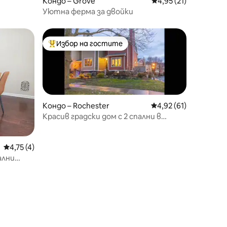
Кондо – Grove
Средна оценка: 4,95
4,95 (21)
Уютна ферма за двойки
Избор на гостите
Най-популярен избор на гостите
Кондо – Rochester
Средна оценка: 4,92
4,92 (61)
Красив градски дом с 2 спални в
историческия район Корн Хил
Средна оценка: 4,75 от 5, 4 отзива
4,75 (4)
ални