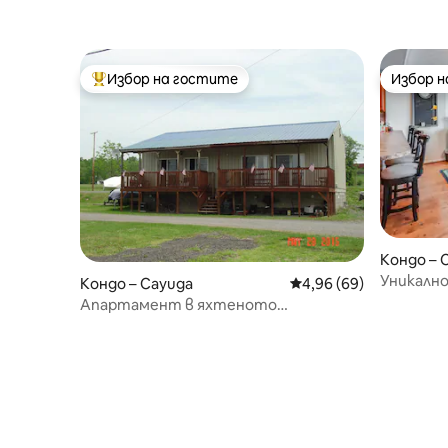
Избор на гостите
Избор 
Най-популярен избор на гостите
Избор 
Кондо – 
Уникално
Кондо – Cayuga
Средна оценка: 4,96 
4,96 (69)
езерото 
Апартамент в яхтеното
пълни ба
пристанище на Каюга