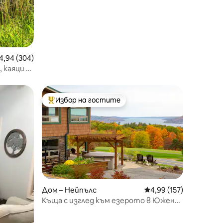
редна оценка: 4,94 от 5, 304 отзива
4,94 (304)
 каяци и
Избор на гостите
тите
Най-популярен избор на гостите
Дом – Нейпълс
Средна оценка: 4,99 
4,99 (157)
Къща с изглед към езерото в Южен
Бристъл