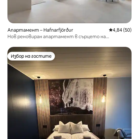
Апартамент – Hafnarfjörður
Средна оценк
4,84 (50)
Нов реновиран апартамент в сърцето на
Хафнарфьордур
Избор на гостите
Избор на гостите