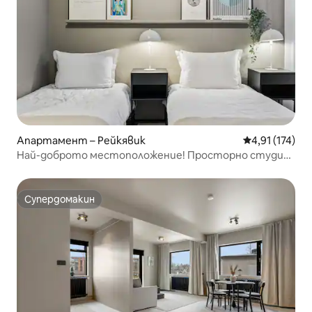
Апартамент – Рейкявик
Средна оценка
4,91 (174)
Най-доброто местоположение! Просторно студио
в центъра на Рейкявик
Супердомакин
Супердомакин