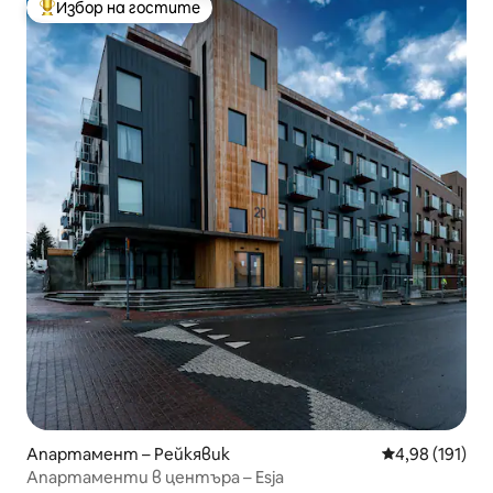
Избор на гостите
Най-популярен избор на гостите
Апартамент – Рейкявик
Средна оценка
4,98 (191)
Апартаменти в центъра – Esja