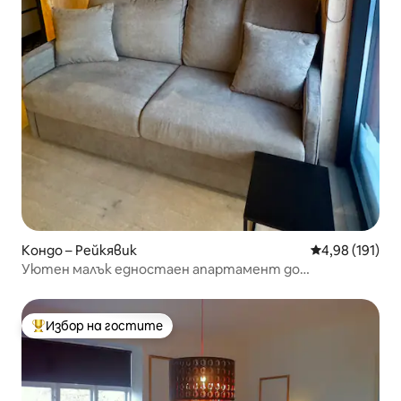
Кондо – Рейкявик
Средна оценка
4,98 (191)
Уютен малък едностаен апартамент до
пристанището
Избор на гостите
Най-популярен избор на гостите