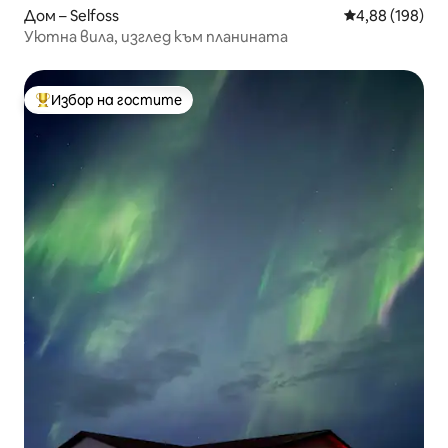
Дом – Selfoss
Средна оценка
4,88 (198)
Уютна вила, изглед към планината
Избор на гостите
Най-популярен избор на гостите