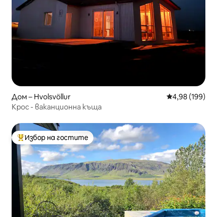
Дом – Hvolsvöllur
Средна оценка
4,98 (199)
Крос - ваканционна къща
Избор на гостите
Най-популярен избор на гостите