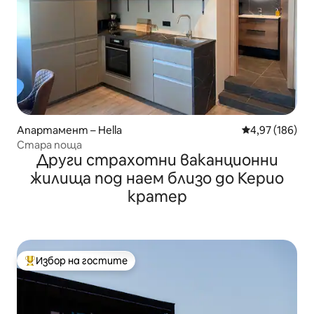
Апартамент – Hella
Средна оценка
4,97 (186)
Стара поща
Други страхотни ваканционни
жилища под наем близо до Керио
кратер
Избор на гостите
Най-популярен избор на гостите