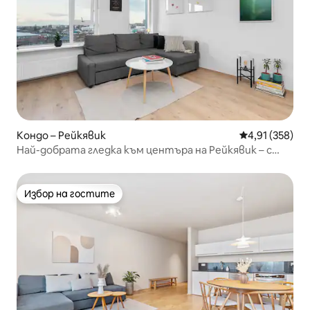
Кондо – Рейкявик
Средна оценка
4,91 (358)
Най-добрата гледка към центъра на Рейкявик – с
частен паркинг
Избор на гостите
Избор на гостите