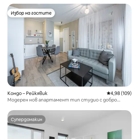
Избор на гостите
Избор на гостите
Кондо – Рейкявик
Средна оценка
4,98 (109)
Модерен нов апартамент тип студио с добро
местоположение
Супердомакин
Супердомакин