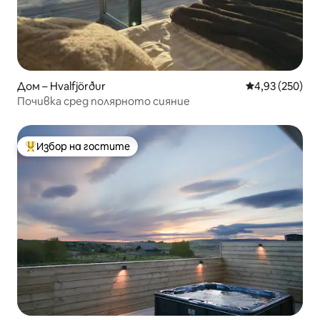
Дом – Hvalfjörður
Средна оценка
4,93 (250)
Почивка сред полярното сияние
Избор на гостите
Най-популярен избор на гостите