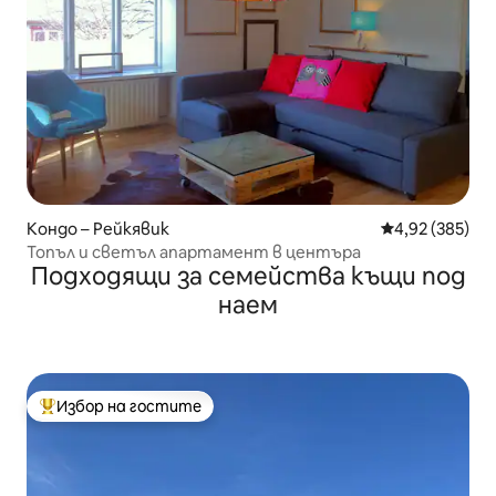
Кондо – Рейкявик
Средна оценка
4,92 (385)
Топъл и светъл апартамент в центъра
Подходящи за семейства къщи под
наем
Избор на гостите
Най-популярен избор на гостите