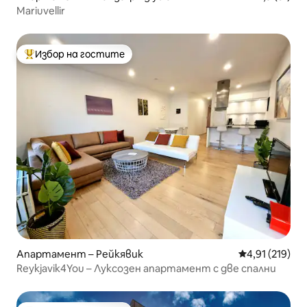
Mariuvellir
Избор на гостите
Най-популярен избор на гостите
Апартамент – Рейкявик
Средна оценка
4,91 (219)
Reykjavik4You – Луксозен апартамент с две спални