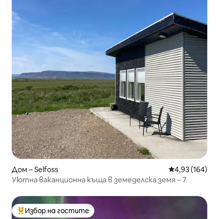
Дом – Selfoss
Средна оценка
4,93 (164)
Уютна ваканционна къща в земеделска земя – 7
Избор на гостите
Най-популярен избор на гостите