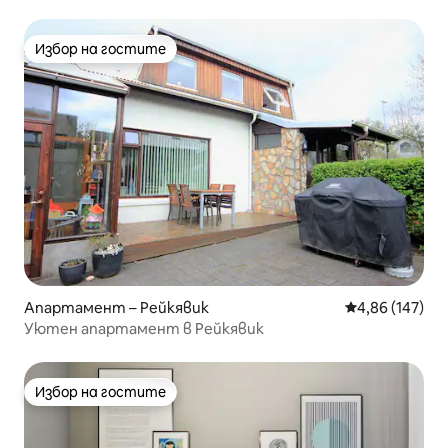
Избор на гостите
Избор на гостите
Апартамент – Рейкявик
Средна оценка
4,86 (147)
Уютен апартамент в Рейкявик
Избор на гостите
Избор на гостите