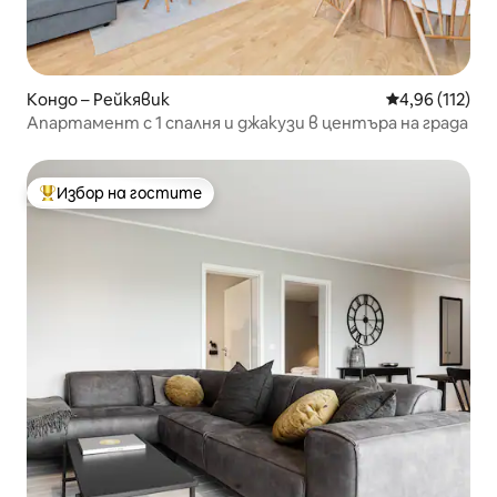
Кондо – Рейкявик
Средна оценка
4,96 (112)
Апартамент с 1 спалня и джакузи в центъра на града
Избор на гостите
Най-популярен избор на гостите