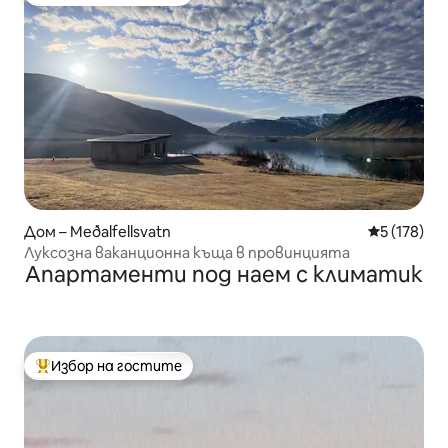
Най-популярен избор на гостите
Дом – Meðalfellsvatn
Средна оце
5 (178)
Луксозна ваканционна къща в провинцията
Апартаменти под наем с климатик
Избор на гостите
Най-популярен избор на гостите