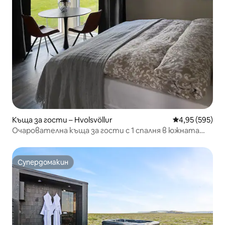
Къща за гости – Hvolsvöllur
Средна оценка
4,95 (595)
Очарователна къща за гости с 1 спалня в южната
част на Исландия
Супердомакин
Супердомакин