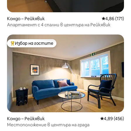
Кондо – Рейкявик
Средна оценка
4,86 (171)
Апартамент с 4 спални в центъра на Рейкявик
Избор на гостите
Най-популярен избор на гостите
Кондо – Рейкявик
Средна оценка
4,89 (456)
Местоположение в центъра на града