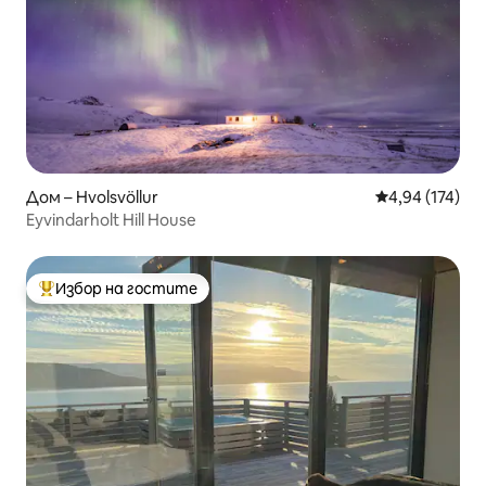
Дом – Hvolsvöllur
Средна оценка
4,94 (174)
Eyvindarholt Hill House
Избор на гостите
Най-популярен избор на гостите