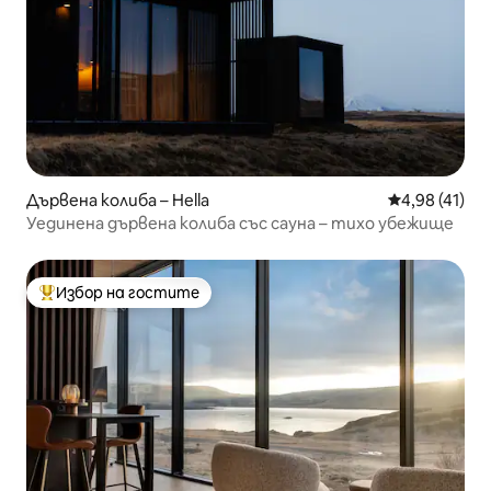
Дървена колиба – Hella
Средна оценк
4,98 (41)
Уединена дървена колиба със сауна – тихо убежище
Избор на гостите
Най-популярен избор на гостите