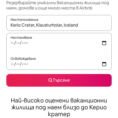
Резервирайте уникални ваканционни жилища под
наем, домове и още много места в Airbnb
Местоположение
Когато резултатите се покажат, използвайте клавишите 
Настаняване
Освобождаване
Търсене
Най-високо оценени ваканционни
жилища под наем близо до Керио
кратер