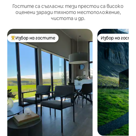
Гостите са съгласни: тези престои са високо
оценени заради тяхното местоположение,
чистота и др.
Избор на гостите
Избор на гости
Най-популярен избор на гостите
Избор на гости