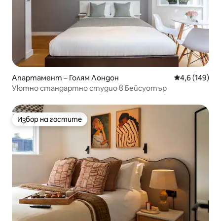
Апартамент – Голям Лондон
Средна оценк
4,6 (149)
Уютно стандартно студио в Бейсуотър
Избор на гостите
Избор на гостите