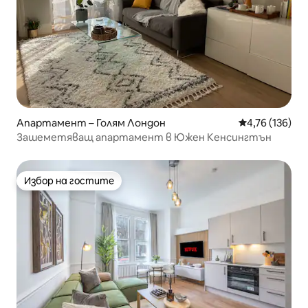
Апартамент – Голям Лондон
Средна оценка
4,76 (136)
Зашеметяващ апартамент в Южен Кенсингтън
Избор на гостите
Избор на гостите