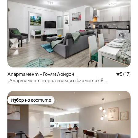
Апартамент – Голям Лондон
Средна оц
5 (17)
„Апартамент с една спалня и климатик в
Кенсингтън“
Избор на гостите
Избор на гостите