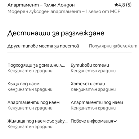
Апартамент – Голям Лондон
Средна оце
4,8 (5)
Модерен луксозен апартамент – 1 легло от MCF
Дестинации за разглеждане
Други типове места за престой
Популярни забележит
Подходящи за домашни любимци места под наем
Бутикови хотели
Кензингтън градини
Кензингтън градини
Къщи под наем
Хотелски стаи
Кензингтън градини
Кензингтън градини
Апартаменти под наем
Апартаменти под наем
Кензингтън градини
Кензингтън градини
Жилища под наем със закуска
Повече информация
Кензингтън градини