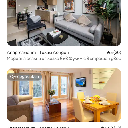
Апартамент – Голям Лондон
Средна оц
5 (20)
Модерна спалня с 1 легло във Фулъм с вътрешен двор
Супердомакин
Супердомакин