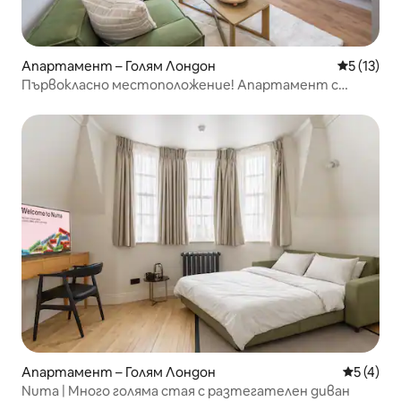
Апартамент – Голям Лондон
Средна оц
5 (13)
Първокласно местоположение! Апартамент с
2 спални, на пешеходно разстояние от Падингтън
Апартамент – Голям Лондон
Средна о
5 (4)
Numa | Много голяма стая с разтегателен диван