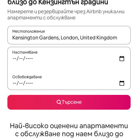
близо до Кензингтън градини
Намерете и резервирайте чрез Airbnb уникални
апартаменти с обслужване
Местоположение
Когато резултатите се покажат, използвайте клавишите 
Настаняване
Освобождаване
Търсене
Най-високо оценени апартаменти
с обслужване под наем близо до