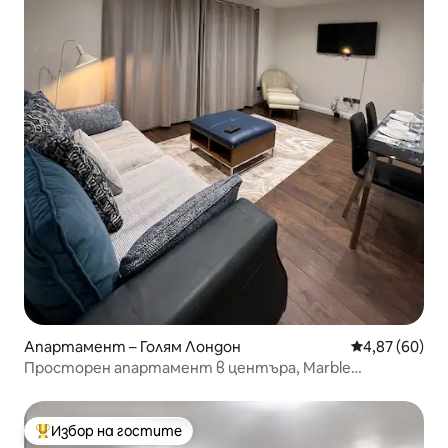
Апартамент – Голям Лондон
Средна оценк
4,87 (60)
Просторен апартамент в центъра, Marble
Arch/Edgware Rd
Избор на гостите
Най-популярен избор на гостите