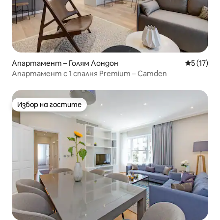
Апартамент – Голям Лондон
Средна оц
5 (17)
Апартамент с 1 спалня Premium – Camden
Избор на гостите
Избор на гостите