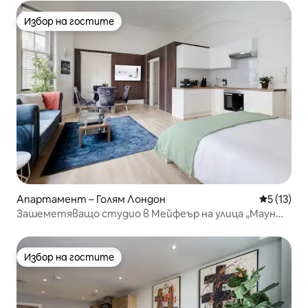
Избор на гостите
Избор на гостите
Апартамент – Голям Лондон
Средна оц
5 (13)
Зашеметяващо студио в Мейфеър на улица „Маунт“
| За 4 души
Избор на гостите
Избор на гостите