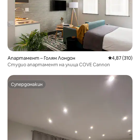
Апартамент – Голям Лондон
Средна оценка
4,87 (310)
Студио апартамент на улица COVE Cannon
Супердомакин
Супердомакин