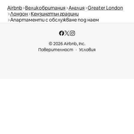
Airbnb
Великобритания
Англия
Greater London
Лондон
Кензингтън градини
Апартаменти с обслужване под наем
© 2026 Airbnb, Inc.
Поверителност
Условия