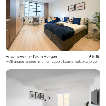
Апартамент – Голям Лондон
Средна оц
5 (16)
НОВ апартамент тип студио с климатик близо до
Риджънтс Парк и Мерилибон