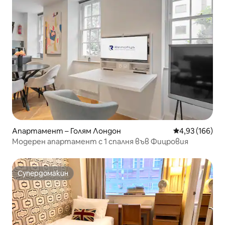
Апартамент – Голям Лондон
Средна оценка
4,93 (166)
Модерен апартамент с 1 спалня във Фицровия
Супердомакин
Супердомакин