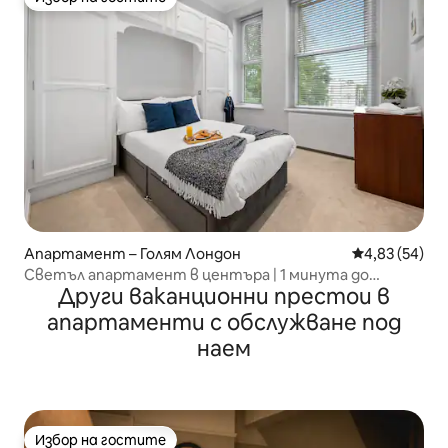
Избор на гостите
Апартамент – Голям Лондон
Средна оценк
4,83 (54)
Светъл апартамент в центъра | 1 минута до
Други ваканционни престои в
гарата | За 6 души
апартаменти с обслужване под
наем
Избор на гостите