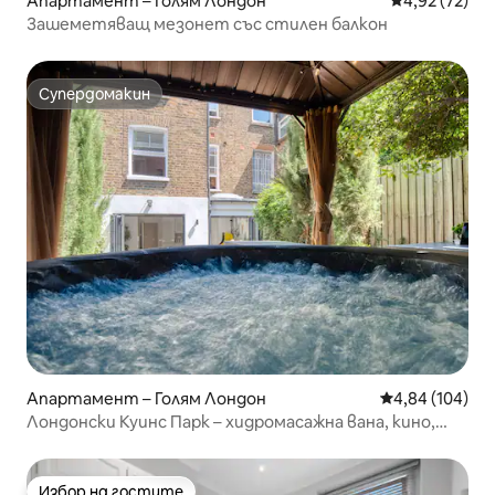
Апартамент – Голям Лондон
Средна оценк
4,92 (72)
Зашеметяващ мезонет със стилен балкон
Супердомакин
Супердомакин
Апартамент – Голям Лондон
Средна оценка
4,84 (104)
Лондонски Куинс Парк – хидромасажна вана, кино,
игри
Избор на гостите