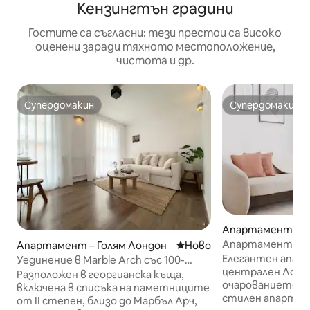
Кензингтън градини
Гостите са съгласни: тези престои са високо
оценени заради тяхното местоположение,
чистота и др.
Супердомакин
Супердомакин
Супердомакин
Супердомакин
Апартамент – Г
он
Апартамент на S
Апартамент – Голям Лондон
Ново място за отсядане
Ново
суперголямо дво
Елегантен апар
Уединение в Marble Arch със 100-
централен Лондо
инчов киносалон
Разположен в георгианска къща,
очарованието на
включена в списъка на паметниците
стилен апартаме
от II степен, близо до Марбъл Арч,