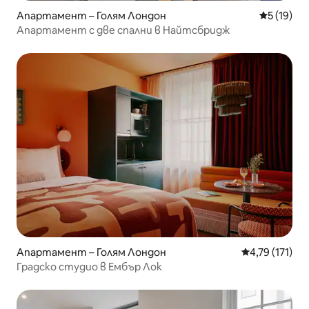
Апартамент – Голям Лондон
Средна оц
5 (19)
Апартамент с две спални в Найтсбридж
Апартамент – Голям Лондон
Средна оценка
4,79 (171)
Градско студио в Ембър Лок