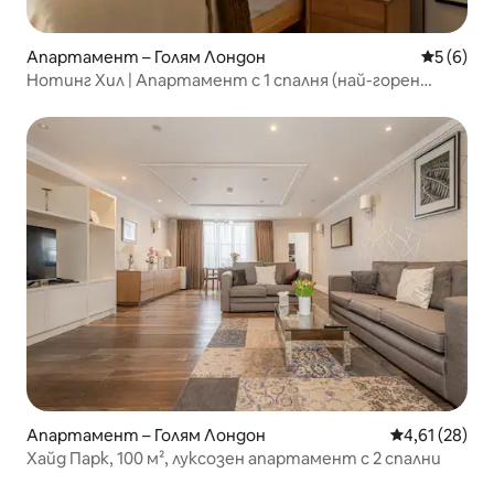
Апартамент – Голям Лондон
Средна о
5 (6)
Нотинг Хил | Апартамент с 1 спалня (най-горен
етаж)
Апартамент – Голям Лондон
Средна оценк
4,61 (28)
Хайд Парк, 100 м², луксозен апартамент с 2 спални