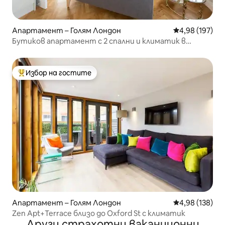
Апартамент – Голям Лондон
Средна оценка
4,98 (197)
Бутиков апартамент с 2 спални и климатик в
центъра на Лондон
Избор на гостите
Най-популярен избор на гостите
Апартамент – Голям Лондон
Средна оценка
4,98 (138)
Zen Apt+Terrace близо до Oxford St с климатик
Други страхотни ваканционни