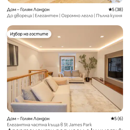
Дом – Голям Лондон
Средна оц
5 (38)
До двореца | Елегантен | Огромно легло | Пълна кухня
Избор на гостите
Избор на гостите
Дом – Голям Лондон
Средна о
5 (6)
Елегантна частна къща в St James Park