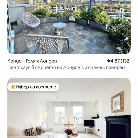
Кондо – Голям Лондон
Средна оценка
4,87 (132)
Пентхаус в сърцето на Лондон с 3 спални: панорама
на Лондон
Избор на гостите
Най-популярен избор на гостите