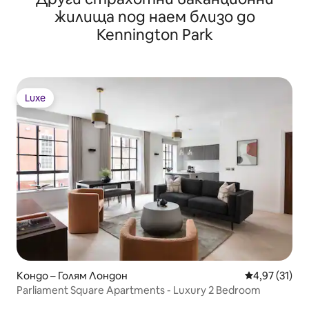
жилища под наем близо до
Kennington Park
Luxe
Luxe
Кондо – Голям Лондон
Средна оценк
4,97 (31)
Parliament Square Apartments - Luxury 2 Bedroom