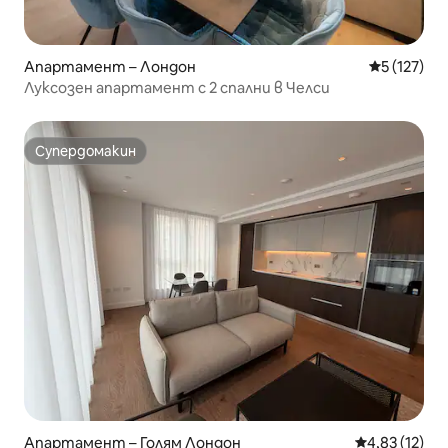
Апартамент – Лондон
Средна оце
5 (127)
Луксозен апартамент с 2 спални в Челси
Супердомакин
Супердомакин
Апартамент – Голям Лондон
Средна оценк
4,83 (12)