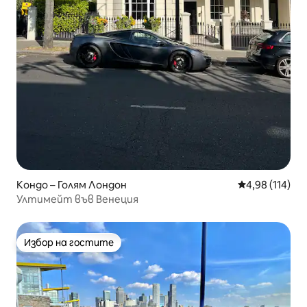
Кондо – Голям Лондон
Средна оценка
4,98 (114)
Ултимейт във Венеция
Избор на гостите
Избор на гостите