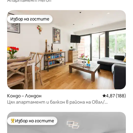
Апартамент Heron
Избор на гостите
Избор на гостите
Кондо – Лондон
Средна оценка
4,87 (188)
Цял апартамент и балкон в района на Овал/
Брикстън
Избор на гостите
Най-популярен избор на гостите