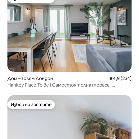
Избор на гостите
Дом – Голям Лондон
Средна оценк
4,9 (234)
Hankey Place To Be | Самостоятелна тераса |
Престой в Creed
Избор на гостите
Избор на гостите