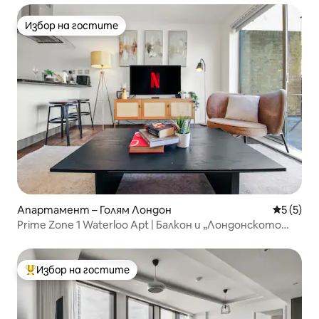
Избор на гостите
Избор на гостите
Апартамент – Голям Лондон
Средна о
5 (5)
Prime Zone 1 Waterloo Apt | Балкон и „Лондонското
око“
Избор на гостите
Най-популярен избор на гостите