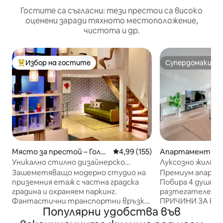
Гостите са съгласни: тези престои са високо
оценени заради тяхното местоположение,
чистота и др.
Избор на гостите
Супердомакин
Най-популярен избор на гостите
Супердомакин
Място за престой – Голя
Средна оценка: 4,99 от 5, 155
4,99 (155)
Апартамент – Г
м Лондон
он
Уникално стилно дизайнерско
Луксозно жилище 
студио със самостоятелна градина
Климатик и балкон
Зашеметяващо модерно студио на
Премиум апартам
приземния етаж с частна градска
Побира 4 души: д
градина и охраняем паркинг.
разтегателен диван. ✨
Фантастични транспортни връзки
ПРИЧИНИ ЗА РЕЗЕ
Популярни удобства във
до всички части на централен
Климатик – пъл
Лондон. На 5 минути пеша от
контрол през цял