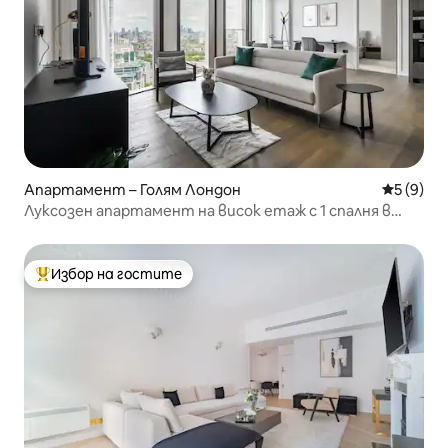
Апартамент – Голям Лондон
Средна о
5 (9)
Луксозен апартамент на висок етаж с 1 спалня в
Темз Сити с климатик
Избор на гостите
Най-популярен избор на гостите