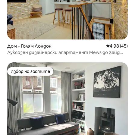
Дом – Голям Лондон
Средна оценк
4,98 (45)
Луксозен дизайнерски апартамент Mews до Хайд
Парк, Нотинг Хил
Избор на гостите
Избор на гостите