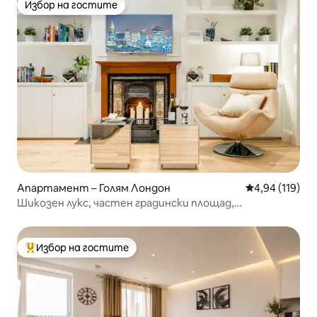
Избор на гостите
Избор на гостите
Апартамент – Голям Лондон
Средна оценка
4,94 (119)
Шикозен лукс, частен градински площад,
климатикматик и екстри
Избор на гостите
Най-популярен избор на гостите