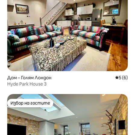
Дом – Голям Лондон
Средна о
5 (6)
Hyde Park House 3
Избор на гостите
Избор на гостите