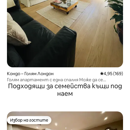
Кондо – Голям Лондон
Средна оценка
4,95 (169)
Голям апартамент с една спалня Може да се
Подходящи за семейства къщи под
настанят до 5 души
наем
Избор на гостите
Избор на гостите