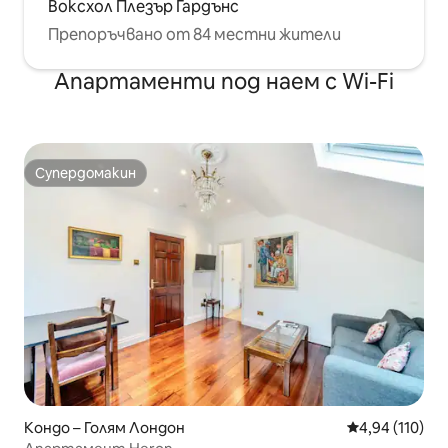
Воксхол Плезър Гардънс
Препоръчвано от 84 местни жители
Апартаменти под наем с Wi-Fi
Супердомакин
Супердомакин
Кондо – Голям Лондон
Средна оценка
4,94 (110)