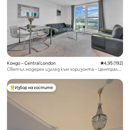
Кондо – Central London
Средна оценка
4,95 (192)
Светъл модерен изглед към хоризонта – Централен
Лондон, 2 спални
Избор на гостите
Най-популярен избор на гостите