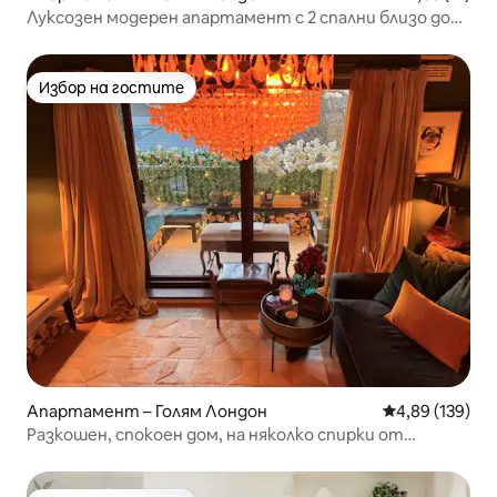
Луксозен модерен апартамент с 2 спални близо до
Воксхол
Избор на гостите
Избор на гостите
Апартамент – Голям Лондон
Средна оценка
4,89 (139)
Разкошен, спокоен дом, на няколко спирки от
центъра на Лондон