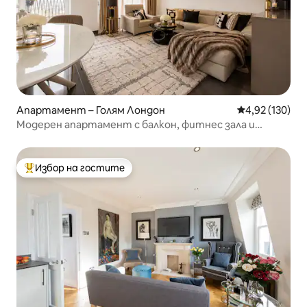
Апартамент – Голям Лондон
Средна оценка
4,92 (130)
Модерен апартамент с балкон, фитнес зала и
изглед към небостъргача „Шард“
Избор на гостите
Най-популярен избор на гостите