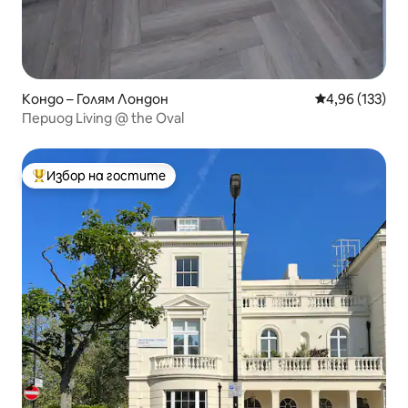
Кондо – Голям Лондон
Средна оценка
4,96 (133)
Период Living @ the Oval
Избор на гостите
Най-популярен избор на гостите