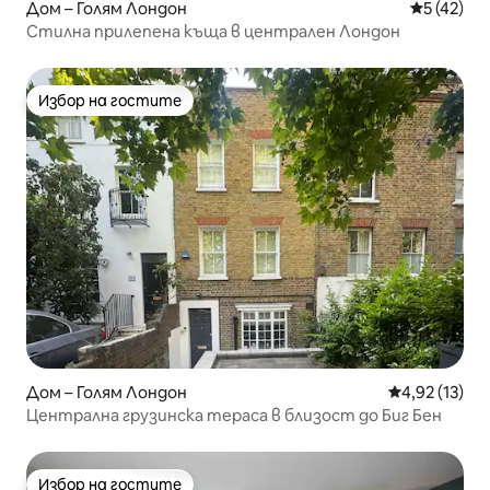
Дом – Голям Лондон
Средна оц
5 (42)
Стилна прилепена къща в централен Лондон
Избор на гостите
Избор на гостите
Дом – Голям Лондон
Средна оценк
4,92 (13)
Централна грузинска тераса в близост до Биг Бен
Избор на гостите