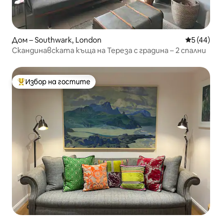
Дом – Southwark, London
Средна оц
5 (44)
Скандинавската къща на Тереза с градина – 2 спални
Избор на гостите
Най-популярен избор на гостите