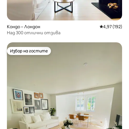
Кондо – Лондон
Средна оценка
4,97 (192)
Над 300 отлични отзива
Избор на гостите
Избор на гостите