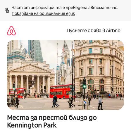
Пропускане
Част от информацията е преведена автоматично. 
към
Показване на оригиналния език
съдържанието
Пуснете обява в Airbnb
Места за престой близо до
Kennington Park