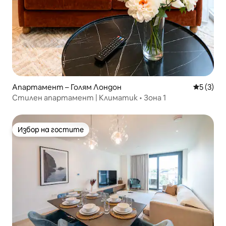
Апартамент – Голям Лондон
Средна о
5 (3)
Стилен апартамент | Климатик • Зона 1
Избор на гостите
Избор на гостите