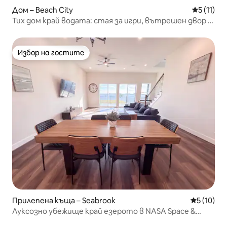
Дом – Beach City
Средна оц
5 (11)
Тих дом край водата: стая за игри, вътрешен двор и
огнище
Избор на гостите
Избор на гостите
Прилепена къща – Seabrook
Средна оц
5 (10)
Луксозно убежище край езерото в NASA Space &
Kemah