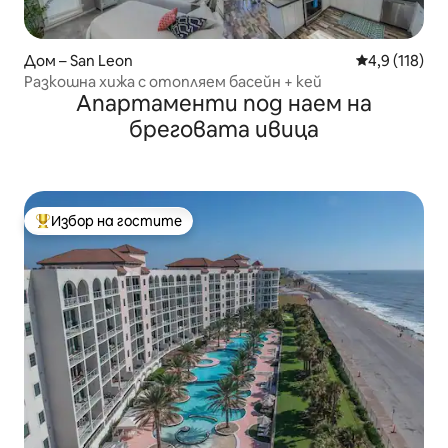
Дом – San Leon
Средна оценк
4,9 (118)
Разкошна хижа с отопляем басейн + кей
Апартаменти под наем на
бреговата ивица
Избор на гостите
Най-популярен избор на гостите