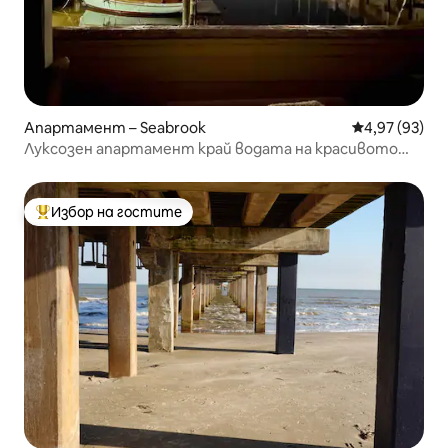
Апартамент – Seabrook
Средна оценк
4,97 (93)
Луксозен апартамент край водата на красивото
езеро Клиър Лейк!
Избор на гостите
Най-популярен избор на гостите