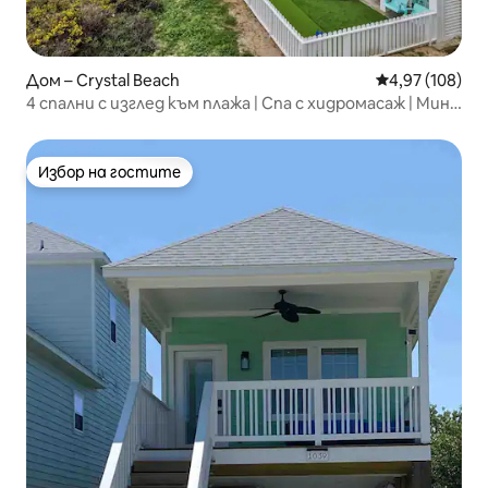
Дом – Crystal Beach
Средна оценка
4,97 (108)
4 спални с изглед към плажа | Спа с хидромасаж | Мини
голф | Огнище
Избор на гостите
Избор на гостите