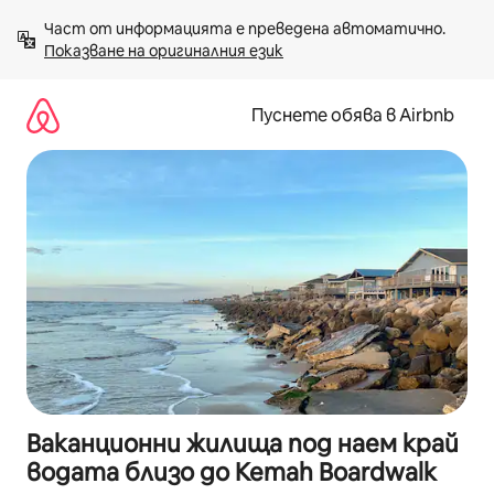
Пропускане
Част от информацията е преведена автоматично. 
към
Показване на оригиналния език
съдържанието
Пуснете обява в Airbnb
Ваканционни жилища под наем край
водата близо до Kemah Boardwalk