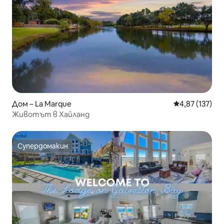
Дом – La Marque
Средна оценка
4,87 (137)
Животът в Хайланд
Супердомакин
Супердомакин