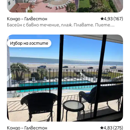
Кондо – Галвестон
Средна оценка
4,93 (167)
Басейн с бавно течение, плаж. Плавате. Пиете.
Наслаждавате се. Повтаряте.
Избор на гостите
Избор на гостите
Кондо – Галвестон
Средна оценка
4,83 (275)