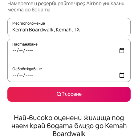
Намерете и резервирайте чрез Airbnb уникални
места до водата
Местоположение
Когато резултатите се покажат, използвайте клавишите 
Настаняване
Освобождаване
Търсене
Най-високо оценени жилища под
наем край водата близо до Kemah
Boardwalk