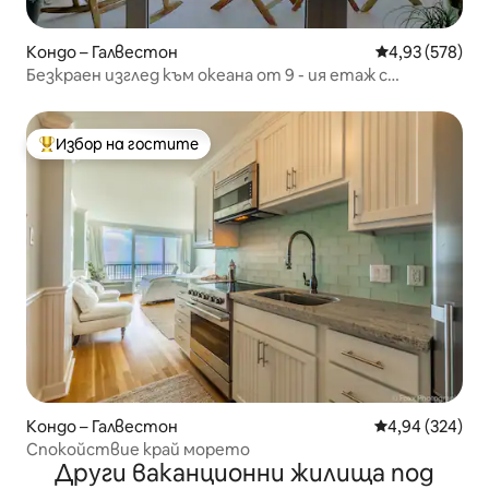
Кондо – Галвестон
Средна оценка
4,93 (578)
Безкраен изглед към океана от 9 - ия етаж с
вътрешен двор.
Избор на гостите
Най-популярен избор на гостите
Кондо – Галвестон
Средна оценка
4,94 (324)
Спокойствие край морето
Други ваканционни жилища под