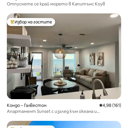
Отпуснете се край морето в Капитънс Коув
Избор на гостите
Най-популярен избор на гостите
Кондо – Галвестон
Средна оценка
4,98 (161)
Апартамент Sunset с изглед към океана и
самостоятелен балкон