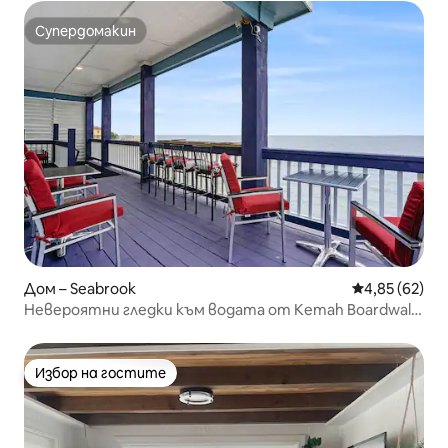
Супердомакин
Супердомакин
Дом – Seabrook
Средна оценк
4,85 (62)
Невероятни гледки към водата от Kemah Boardwalk
3B3B
Избор на гостите
Избор на гостите