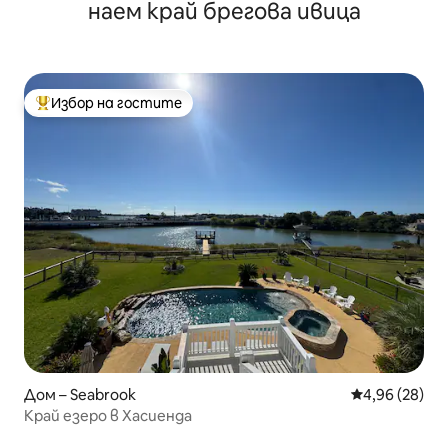
наем край брегова ивица
Избор на гостите
Най-популярен избор на гостите
Дом – Seabrook
Средна оценк
4,96 (28)
Край езеро в Хасиенда