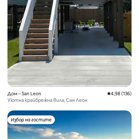
Дом – San Leon
Средна оценка
4,98 (136)
Уютна крайбрежна вила, Сан Леон
Избор на гостите
Избор на гостите