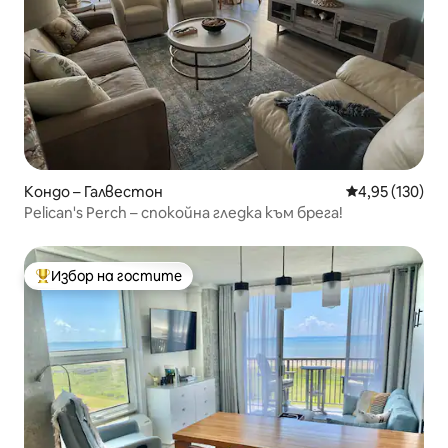
Кондо – Галвестон
Средна оценка
4,95 (130)
Pelican's Perch – спокойна гледка към брега!
Избор на гостите
Най-популярен избор на гостите