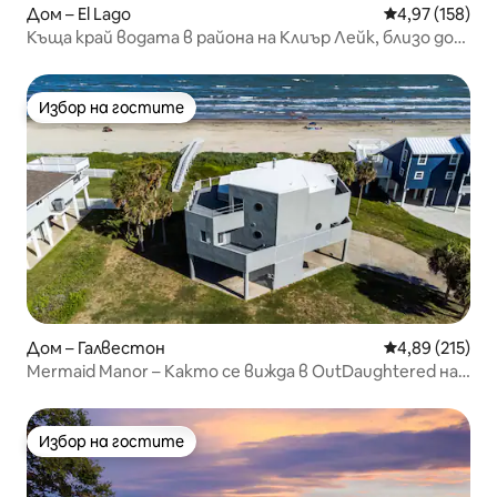
Дом – El Lago
Средна оценка
4,97 (158)
Къща край водата в района на Клиър Лейк, близо до
НАСА и Кемах
Избор на гостите
Избор на гостите
Дом – Галвестон
Средна оценка
4,89 (215)
Mermaid Manor – Както се вижда в OutDaughtered на
TLC!
Избор на гостите
Избор на гостите