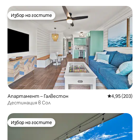
Избор на гостите
Избор на гостите
Апартамент – Галвестон
Средна оценка
4,95 (203)
Дестинация в Сол
Избор на гостите
Избор на гостите