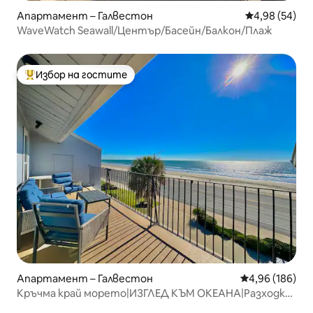
Апартамент – Галвестон
Средна оценк
4,98 (54)
WaveWatch Seawall/Център/Басейн/Балкон/Плаж
Избор на гостите
Най-популярен избор на гостите
Апартамент – Галвестон
Средна оценка
4,96 (186)
Кръчма край морето|ИЗГЛЕД КЪМ ОКЕАНА|Разходка
до плажа|БАСЕЙН