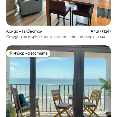
Кондо – Галвестон
Средна оценка
4,97 (124)
Студио на първа линия с фантастична гледка към
залива
Избор на гостите
Най-популярен избор на гостите