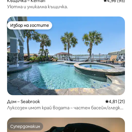
Къщичка – Kemah
Средна оценк
4,96 (95)
Уютна и уникална къщичка.
Избор на гостите
Избор на гостите
Дом – Seabrook
Средна оценк
4,81 (21)
Луксозен имот край водата – частен басейн/гледки
към залеза
Супердомакин
Супердомакин