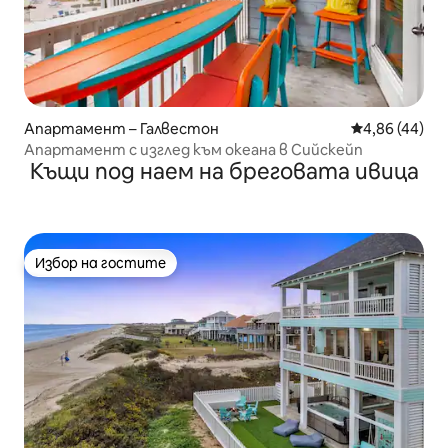
Апартамент – Галвестон
Средна оценк
4,86 (44)
Апартамент с изглед към океана в Сийскейп
Къщи под наем на бреговата ивица
Избор на гостите
Избор на гостите