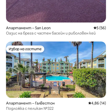
Апартамент – San Leon
Средна оц
5 (56)
Оазис на брега с частен басейн и риболовен кей
Избор на гостите
Избор на гостите
Апартамент – Галвестон
Средна оценк
4,86 (14)
Подложка с пеликан №322