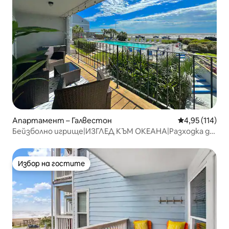
Апартамент – Галвестон
Средна оценка
4,95 (114)
Бейзболно игрище|ИЗГЛЕД КЪМ ОКЕАНА|Разходка до
плажа|БАСЕЙН
Избор на гостите
Избор на гостите