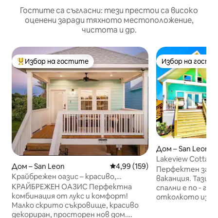
Гостите са съгласни: тези престои са високо
оценени заради тяхното местоположение,
чистота и др.
Избор на гостите
Избор на гости
Най-популярен избор на гостите
Избор на гости
Дом – San Leon
Lakeview Cottage
Дом – San Leon
Средна оценка: 4,99 от 5, 159
4,99 (159)
кей, езеро)
Перфектен за м
Крайбрежен оазис – красиво,
ваканция. Тази в
модерно и спокойно място за
КРАЙБРЕЖЕН ОАЗИС Перфектна
спални е по - го
почивка
комбинация от лукс и комфорт!
отколкото изгл
Малко скрито съкровище, красиво
рибарският кей 
декориран, просторен нов дом.
красивите гледк