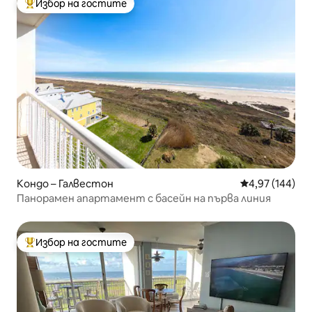
Избор на гостите
Най-популярен избор на гостите
Кондо – Галвестон
Средна оценка
4,97 (144)
Панорамен апартамент с басейн на първа линия
Избор на гостите
Най-популярен избор на гостите