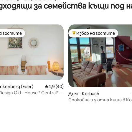
дходящи за семейства къщи под н
на гостите
Избор на гостите
на гостите
Най-популярен избор на гос
nkenberg (Eder)
Средна оценка: 4,9 от 5, 40 отзива
4,9 (40)
Design Old - House * Central* 5
Дом – Korbach
и екстри
Спокойна и уютна къща в Ко