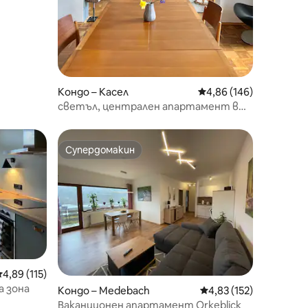
Кондо – Касел
Средна оценка: 4,86 
4,86 (146)
светъл, централен апартамент в
Philosophenweg 110 кв. м
Супердомакин
Супердомакин
редна оценка: 4,89 от 5, 115 отзива
4,89 (115)
 зона
Кондо – Medebach
Средна оценка: 4,83 
4,83 (152)
Ваканционен апартамент Orkeblick