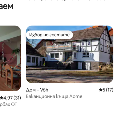
аем
Избор на гостите
тите
Избор на гостите
Дом – Vöhl
Средна оценка: 5
5 (17)
Ваканционна къща Лоте
Средна оценка: 4,97 от 5, 31 отзива
4,97 (31)
рбах ОТ