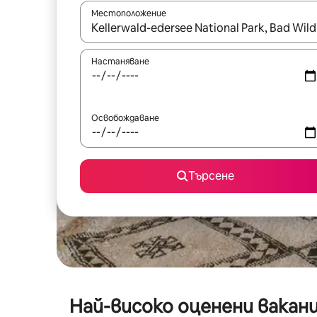
Местоположение
Когато резултатите се покажат, използвайт
Настаняване
Освобождаване
Търсене
Най-високо оценени ваканц