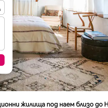
е клавишите със стрелки нагоре и надолу или навигирайте с д
ионни жилища под наем близо до 