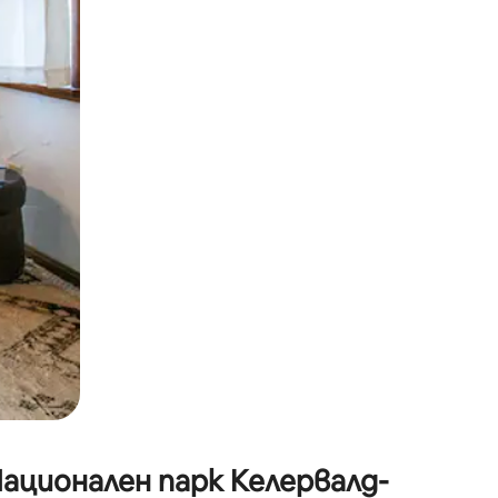
окосване или плъзгане.
Национален парк Келервалд-