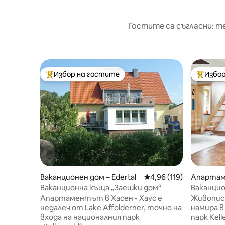
Гостите са съгласни: т
Избор на гостите
Избор
Най-популярен избор на гостите
Най-поп
Ваканционен дом – Edertal
Средна оценка: 4,96 о
4,96 (119)
Апартаме
gen
Ваканционна къща „Заешки дом“
Ваканци
Келерва
Апартаментът в Хасен - Хаус е
Живопис
недалеч от Lake Affolderner, точно на
намира в
входа на националния парк
парк Kellerwald. А