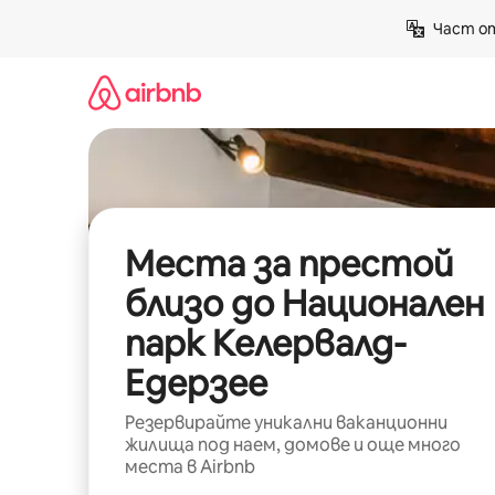
Пропускане
Част от
към
съдържанието
Места за престой
близо до Национален
парк Келервалд-
Едерзее
Резервирайте уникални ваканционни
жилища под наем, домове и още много
места в Airbnb