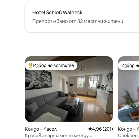
Hotel Schloß Waldeck
Препоръчвано от 32 местни жители
Избор на гостите
Избор 
Най-популярен избор на гостите
Избор 
Кондо – Касел
Средна оценка: 4,96 о
4,96 (201)
Кондо – 
Красив апартамент между
Спокоен 