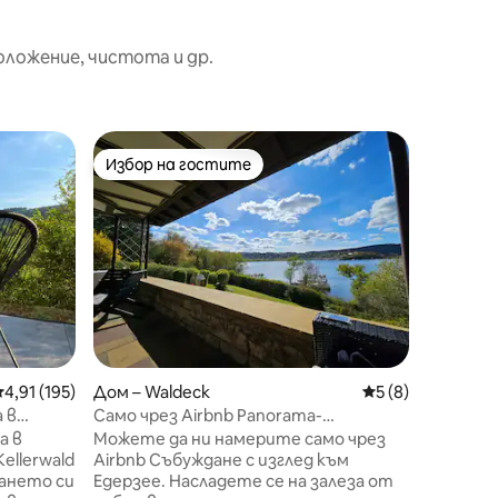
оложение, чистота и др.
Дървена 
Избор на гостите
Суперд
Избор на гостите
Суперд
Woody Wi
прекрас
Тази ую
дървена 
Bömighau
Заобикол
пасища,
не само 
В допъл
отправн
(директн
редна оценка: 4,91 от 5, 195 отзива
4,91 (195)
Дом – Waldeck
Средна оценка: 
5 (8)
колоезде
регион, 
а в
Само чрез Airbnb Panorama-
километ
Ederseehaus
а в
Можете да ни намерите само чрез
Кучетат
ellerwald
Airbnb Събуждане с изглед към
отседнат
гането си
Едерзее. Насладете се на залеза от
престой