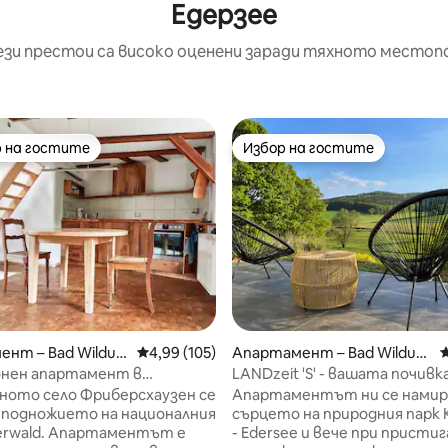
Едерзее
ези престои са високо оценени заради тяхното местоп
 на гостите
Избор на гостите
улярен избор на гостите
Избор на гостите
т 5, 119 отзива
нт – Bad Wildun
Средна оценка: 4,99 от 5, 105 отзива
4,99 (105)
Апартамент – Bad Wildun
С
gen
онен апартамент в
LANDzeit 'S' - вашата почивк
лд
средата на Келервалд
ното село Фриберсхаузен се
Апартаментът ни се намир
 подножието на националния
сърцето на природния парк K
партаментът е
- Edersee и вече при присти