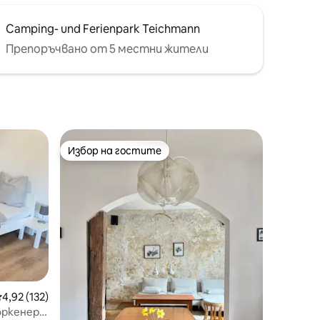
Camping- und Ferienpark Teichmann
Препоръчвано от 5 местни жители
Избор на гостите
тите
Избор на гостите
редна оценка: 4,92 от 5, 132 отзива
4,92 (132)
оркенер