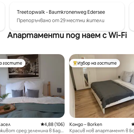
Treetopwalk - Baumkronenweg Edersee
Препоръчвано от 29 местни жители
Апартаменти под наем с Wi-Fi
на гостите
Избор на гостите
на гостите
Най-популярен избор на гос
т 5, 201 отзива
Касел
Средна оценка: 4,88 от 5, 106 отзива
4,88 (106)
Кондо – Borken
С
живот сред зеленина в Бад
Красив нов апартамент в Б