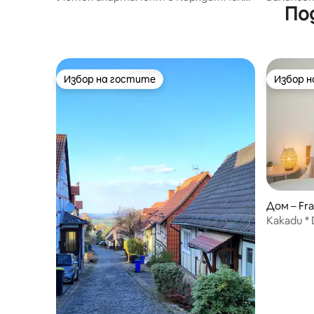
По
близо до планинския парк
почивка
Избор на гостите
Избор 
Избор на гостите
Избор 
Дом – Fra
Kakadu * 
- звездн