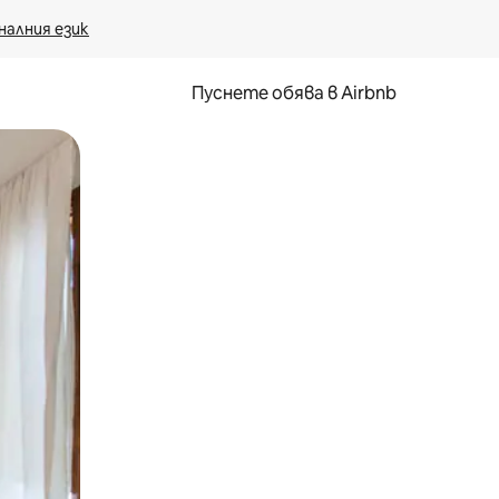
налния език
Пуснете обява в Airbnb