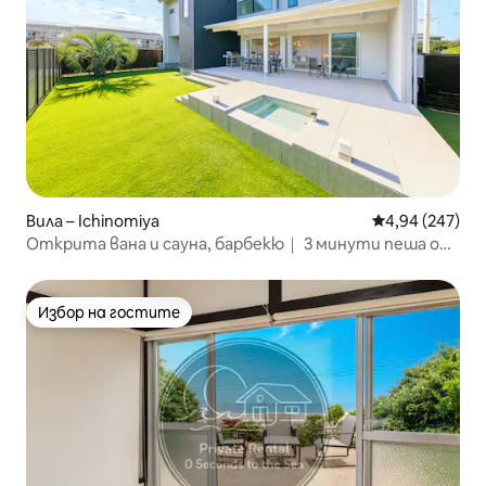
Вила – Ichinomiya
Средна оценка
4,94 (247)
Открита вана и сауна, барбекю｜ 3 минути пеша от
плажа Дзюкукурихама, просторна вила под наем Villa
Torami
Избор на гостите
Избор на гостите