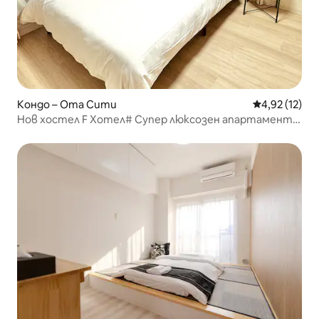
Кондо – Ота Сити
Средна оценк
4,92 (12)
Нов хостел F Хотел# Супер люксозен апартамент
за трима | Близо до Шинсегава/Летище Ханеда |
Ограничен брой безплатни места за паркиране,
които могат да бъдат резервирани