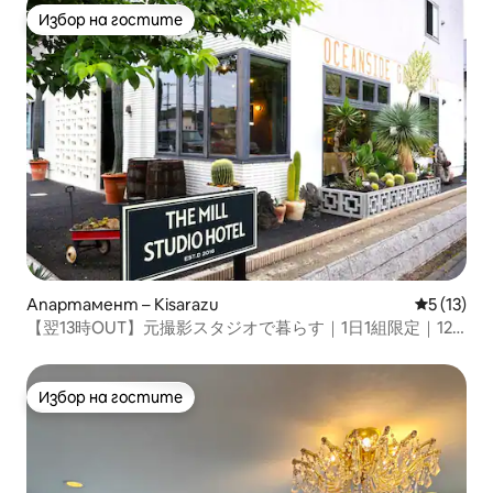
Избор на гостите
Избор на гостите
Апартамент – Kisarazu
Средна оц
5 (13)
【翌13時OUT】元撮影スタジオで暮らす｜1日1組限定｜124
㎡ ｜THE MILL STUDIO
Избор на гостите
Избор на гостите