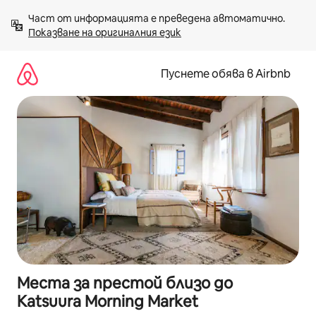
Пропускане
Част от информацията е преведена автоматично. 
към
Показване на оригиналния език
съдържанието
Пуснете обява в Airbnb
Места за престой близо до
Katsuura Morning Market