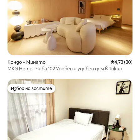
Кондо – Минато
Средна оценк
4,73 (30)
MKG Home · Чиба 102 Удобен и удобен дом в Токио
Избор на гостите
Избор на гостите