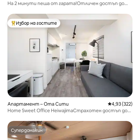
На 2 минути пеша от гарата!Отличен достъп до
летище Narita Airport и Makuhuangmus!
Избор на гостите
Най-популярен избор на гостите
Апартамент – Ота Сити
Средна оценка
4,93 (322)
Home Sweet Office Heiwajima️Страхотен достъп до
Ханеда
Супердомакин
Супердомакин