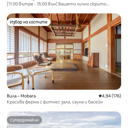
[11:00 вътре - 15:00 вън] Вашето лично скрито
ваканционно ателие в Камо-гава, Минимамбосо
Избор на гостите
Избор на гостите
Вила – Mobara
Средна оценка
4,94 (176)
Красива ферма с фитнес зала, сауна и басейн
Супердомакин
Супердомакин