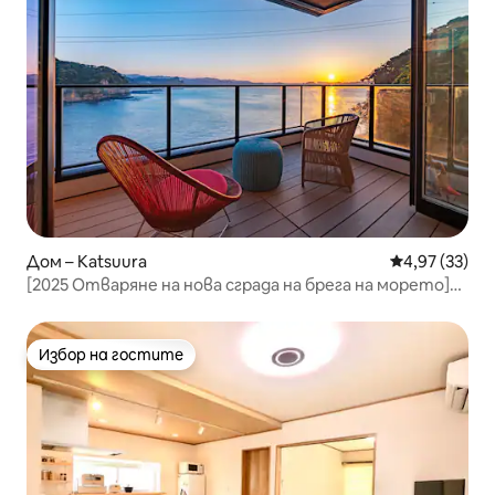
Дом – Katsuura
Средна оценк
4,97 (33)
[2025 Отваряне на нова сграда на брега на морето]
барбекю, каяк, караоке | 2 етаж + таван | 3 спални
Избор на гостите
Избор на гостите