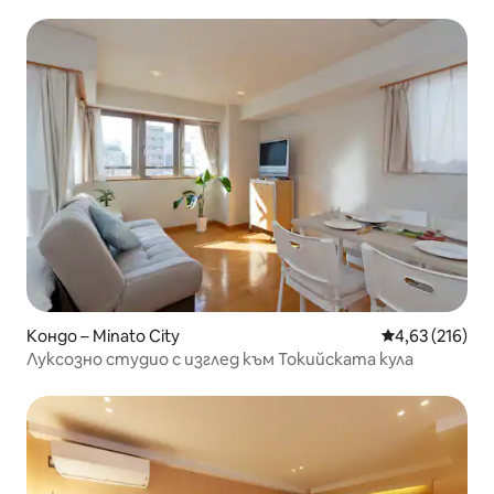
Кондо – Minato City
Средна оценка
4,63 (216)
Луксозно студио с изглед към Токийската кула