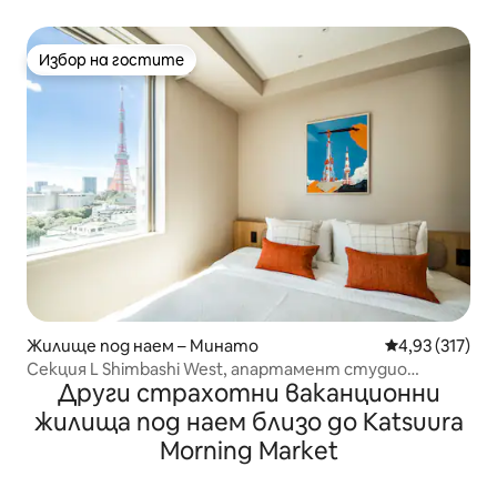
Тауър...
Избор на гостите
Избор на гостите
Жилище под наем – Минато
Средна оценка
4,93 (317)
Секция L Shimbashi West, апартамент студио
Други страхотни ваканционни
Superior.
жилища под наем близо до Katsuura
Morning Market