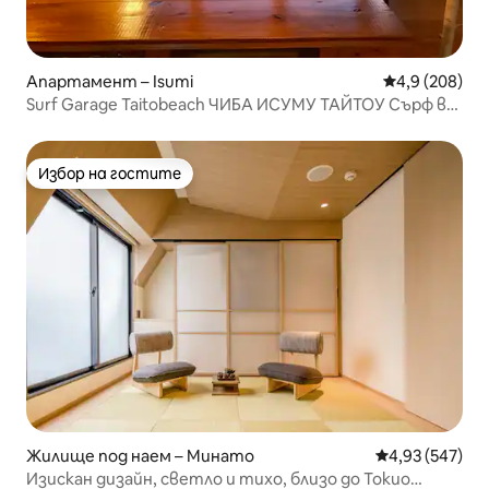
Апартамент – Isumi
Средна оценк
4,9 (208)
Surf Garage Taitobeach ЧИБА ИСУМУ ТАЙТОУ Сърф в
Тайтоу! Съоръжение, ограничено до 1 група!
Избор на гостите
Избор на гостите
Жилище под наем – Минато
Средна оценка
4,93 (547)
Изискан дизайн, светло и тихо, близо до Токио