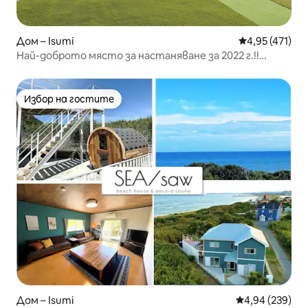
Дом – Isumi
Средна оценка
4,95 (471)
Най-доброто място за настаняване за 2022 г.!!️
Директна връзка с️ плажа!!️️ Зимата е ОК!!️ Отопление
с покрив, оборудвано място за барбекю!! Караоке!!
Лагерен огън
Избор на гостите
Избор на гостите
Дом – Isumi
Средна оценка
4,94 (239)