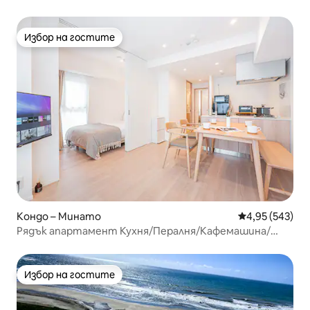
футона
Избор на гостите
Избор на гостите
Кондо – Минато
Средна оценка
4,95 (543)
Рядък апартамент Кухня/Пералня/Кафемашина/
Микровълнова печка/Найлонова тъкан Роппонги
Токио Айрън Тауър, 1 спалня Луксозен апартамент
702
Избор на гостите
Избор на гостите