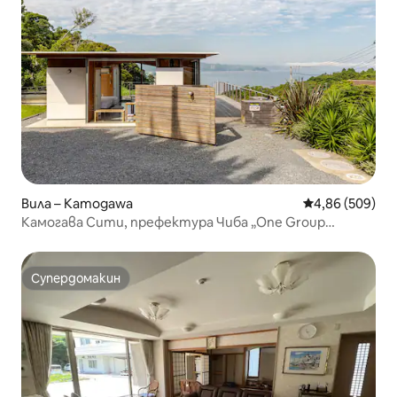
Вила – Kamogawa
Средна оценка
4,86 (509)
Камогава Сити, префектура Чиба „One Group
Limited“ Вила с изглед към морето (цяла къща под
наем)
Супердомакин
Супердомакин