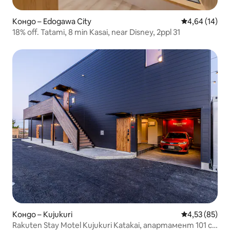
Кондо – Edogawa City
Средна оценк
4,64 (14)
18% off. Tatami, 8 min Kasai, near Disney, 2ppl 31
Кондо – Kujukuri
Средна оценк
4,53 (85)
Rakuten Stay Motel Kujukuri Katakai, апартамент 101 с 2