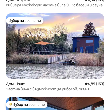
Ривиера Куджукури: частна вила 3BR с басейн и сауна
Избор на гостите
Избор на гостите
Дом – Isumi
Средна оценка
4,89 (163)
Частна вила с възможност за риболов, огън и
барбекю в градината
Избор на гостите
Най-популярен избор на гостите