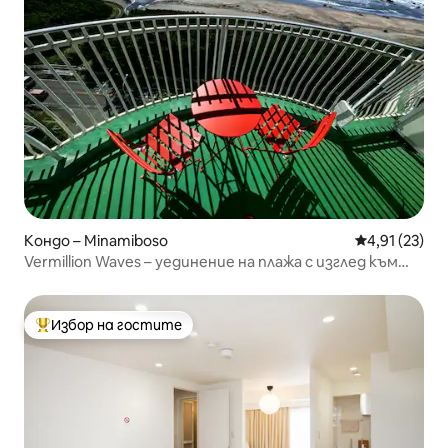
Кондо – Minamiboso
Средна оценк
4,91 (23)
Vermillion Waves – уединение на плажа с изглед към
океана
Избор на гостите
Най-популярен избор на гостите