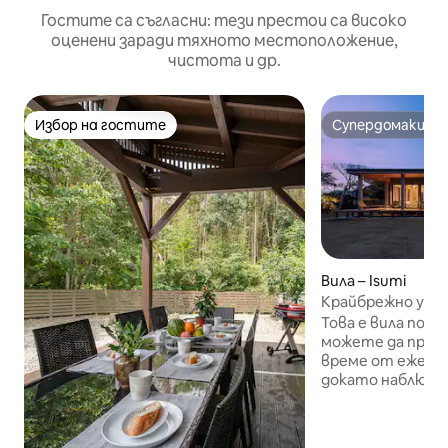
Гостите са съгласни: тези престои са високо
оценени заради тяхното местоположение,
чистота и др.
Избор на гостите
Супердомакин
Избор на гостите
Супердомакин
Вила – Isumi
Крайбрежно убеж
Ambient с изгле
Това е вила под 
можете да прек
време от ежедн
докато наблюда
прилива на лагу
Насладете се на
луксозно време с