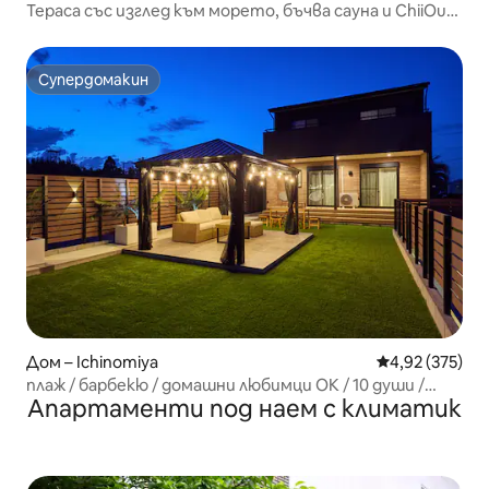
Тераса със изглед към морето, бъчва сауна и ChiiOut
под звездно небе, както и барбекю без приготвяне
на храна [Цялостно наемане на имота пред морето]
Супердомакин
Супердомакин
Дом – Ichinomiya
Средна оценка
4,92 (375)
плаж / барбекю / домашни любимци ОК / 10 души /
Апартаменти под наем с климатик
Морска градина