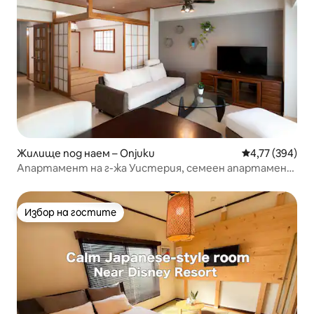
Жилище под наем – Onjuku
Средна оценка
4,77 (394)
Апартамент на г-жа Уистерия, семеен апартамент
d
Избор на гостите
Избор на гостите