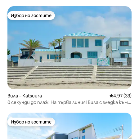
Избор на гостите
Избор на гостите
Вила – Katsuura
Средна оценк
4,97 (33)
0 секунди до плаж! На първа линия! Вила с гледка към
плажа пред вас: с басейн и сауна
Избор на гостите
Избор на гостите