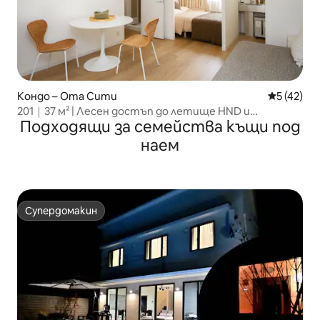
Кондо – Ота Сити
Средна оц
5 (42)
201｜37 м² | Лесен достъп до летище HND и
Подходящи за семейства къщи под
Шинагава
наем
Супердомакин
Супердомакин