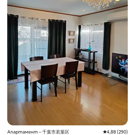
Апартамент – 千葉市若葉区
Средна оценка
4,88 (290)