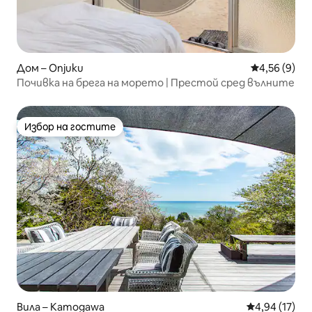
Дом – Onjuku
Средна оцен
4,56 (9)
Почивка на брега на морето | Престой сред вълните
Избор на гостите
Избор на гостите
Вила – Kamogawa
Средна оценк
4,94 (17)