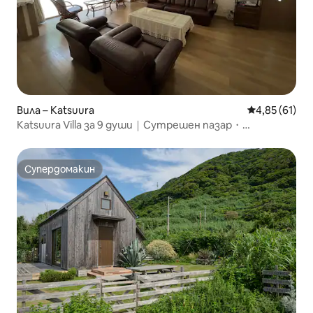
Вила – Katsuura
Средна оценк
4,85 (61)
Katsuura Villa за 9 души｜Сутрешен пазар・
Барбекю・Паркинг
Супердомакин
Супердомакин