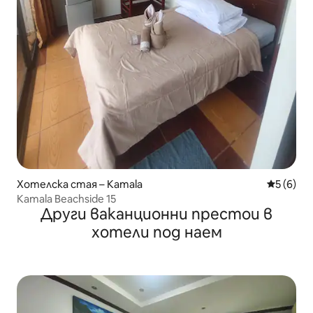
Хотелска стая – Kamala
Средна о
5 (6)
Kamala Beachside 15
Други ваканционни престои в
хотели под наем