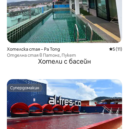
Хотелска стая – Pa Tong
Средна оц
5 (11)
Отделна стая в Патонг, Пукет
Хотели с басейн
Супердомакин
Супердомакин