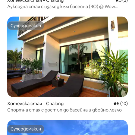
Хотелска стая – Chalong
Средна о
5 (3)
Луксозна стая с изглед към басейна (RO) @ Wow
Phuket
Супердомакин
Супердомакин
Хотелска стая – Chalong
Средна оц
5 (10)
Спортна стая с достъп до басейна и двойно легло
Супердомакин
Супердомакин