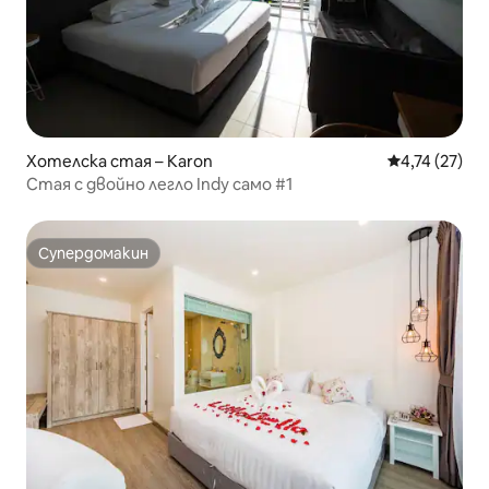
Хотелска стая – Karon
Средна оценк
4,74 (27)
Стая с двойно легло Indy само #1
Супердомакин
Супердомакин