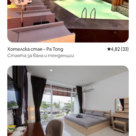
Хотелска стая – Pa Tong
Средна оценк
4,82 (33)
Стаята за вана и тенденции