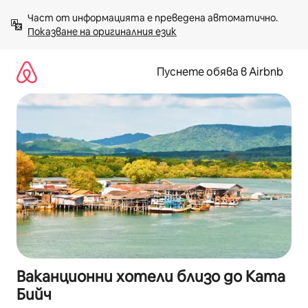
Пропускане
Част от информацията е преведена автоматично. 
към
Показване на оригиналния език
съдържанието
Пуснете обява в Airbnb
Ваканционни хотели близо до Ката
Бийч