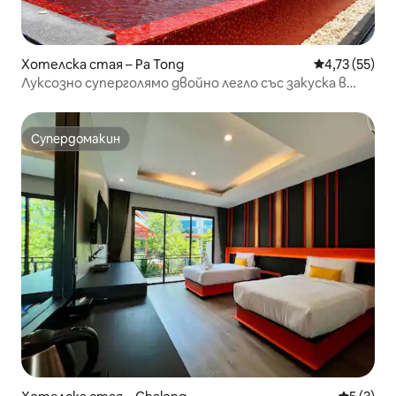
Хотелска стая – Pa Tong
Средна оценк
4,73 (55)
Луксозно суперголямо двойно легло със закуска в
Alfresco Phuket
Супердомакин
Супердомакин