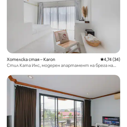
Хотелска стая – Karon
Средна оценк
4,74 (34)
Стил Ката Инс, модерен апартамент на брега на
морето, само на 5 минути пеша от брега на морето