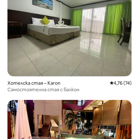
Хотелска стая – Karon
Средна оценк
4,76 (74)
Самостоятелна стая с балкон