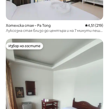
Хотелска стая – Pa Tong
Средна оценка
4,51 (219)
Луксозна стая близо до центъра и на 7 минути пеша
от плажа
Избор на гостите
Избор на гостите