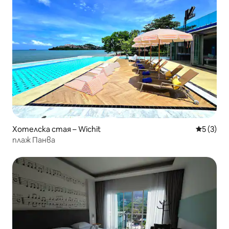
Хотелска стая – Wichit
Средна о
5 (3)
плаж Панва