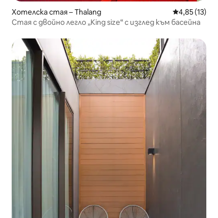
Хотелска стая – Thalang
Средна оценк
4,85 (13)
Стая с двойно легло „King size“ с изглед към басейна