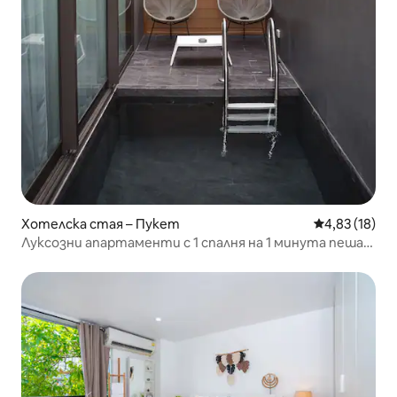
Хотелска стая – Пукет
Средна оценк
4,83 (18)
Луксозни апартаменти с 1 спалня на 1 минута пеша
от плажа Камала