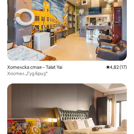
Хотелска стая – Talat Yai
Средна оценк
4,82 (17)
Хостел „Гуд Бриз“