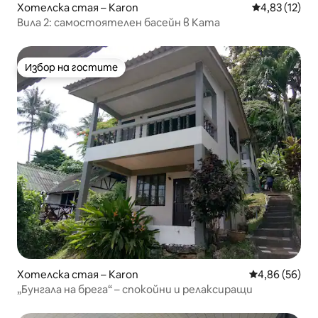
Хотелска стая – Karon
Средна оценк
4,83 (12)
Вила 2: самостоятелен басейн в Ката
Избор на гостите
Избор на гостите
Хотелска стая – Karon
Средна оценк
4,86 (56)
„Бунгала на брега“ – спокойни и релаксиращи