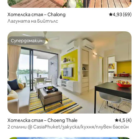
Хотелска стая – Chalong
Средна оценк
4,93 (69)
Лагуната на Бийтълс
Супердомакин
Супердомакин
Хотелска стая – Choeng Thale
Средна оце
4,5 (4)
2 спални @ CasiaPhuket/закуска/кухня/плувен басейн