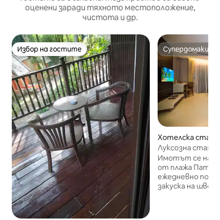
оценени заради тяхното местоположение,
чистота и др.
Избор на гостите
Супердомакин
Избор на гостите
Супердомакин
Хотелска стая –
Луксозна стая + 
@TheCharmReso
Имотът се намир
от плажа Патон
ежедневно почи
закуска на шведс
стаята е изклю
функционална и 
Помещението в с