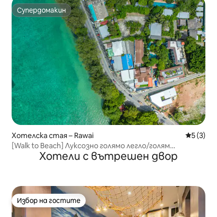
Супердомакин
Супердомакин
Хотелска стая – Rawai
Средна о
5 (3)
[Walk to Beach] Луксозно голямо легло/голям
Хотели с вътрешен двор
търговски център/удобно наемане на кола/Ко Рача/
център за специализирана кухня/тайландски масаж
и СПА
Избор на гостите
Избор на гостите