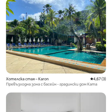
Хотелска стая – Karon
Средна оцен
4,67 (3)
Превъзходна зона с басейн - градински дом Ката