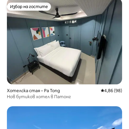
Избор на гостите
Избор на гостите
Хотелска стая – Pa Tong
Средна оценк
4,86 (98)
Нов бутиков хотел в Патонг