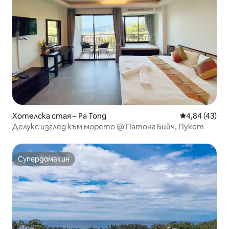
Хотелска стая – Pa Tong
Средна оценк
4,84 (43)
Делукс изглед към морето @ Патонг Бийч, Пукет
Супердомакин
Супердомакин