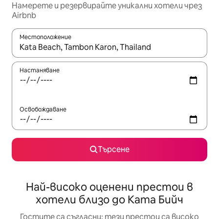
Намерете и резервирайте уникални хотели чрез
Airbnb
Местоположение
Когато резултатите се покажат, използвайте клавишите 
Настаняване
Освобождаване
Търсене
Най-високо оценени престои в
хотели близо до Ката Бийч
Гостите са съгласни: тези престои са високо