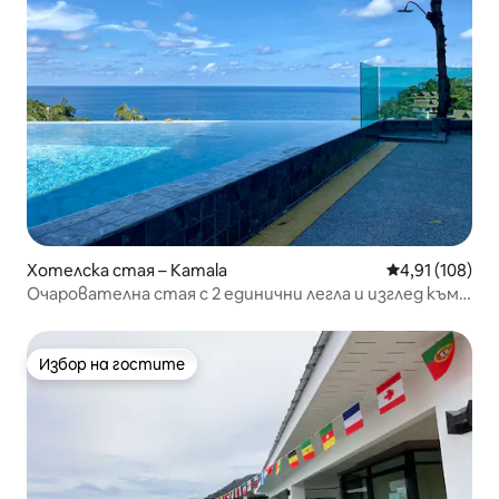
Хотелска стая – Kamala
Средна оценка
4,91 (108)
Очарователна стая с 2 единични легла и изглед към
морето – стая TWIN SEA @07
Избор на гостите
Избор на гостите