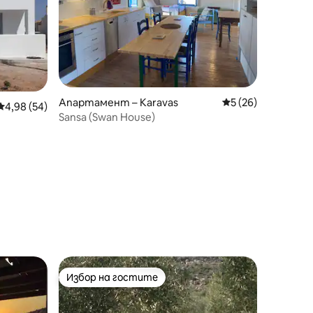
Апартамент – Karavas
Средна оценка: 5
5 (26)
Средна оценка: 4,98 от 5, 54 отзива
4,98 (54)
Sansa (Swan House)
Избор на гостите
Избор на гостите