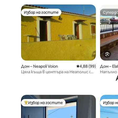
Избор на гостите
Суперд
Избор на гостите
Суперд
Дом – Neapoli Voion
Средна оценка: 4,88 
4,88 (99)
Дом – Ela
Цяла къща в центъра на Неаполис <<
Напълно
Тасос>>
изглед к
Избор на гостите
Избор 
Най-популярен избор на гостите
Избор 