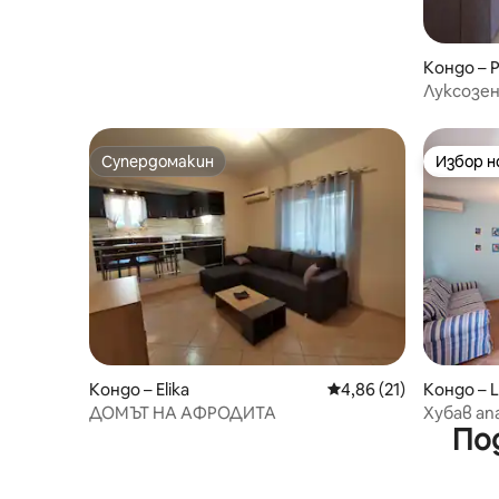
с изглед към морето
Кондо – Pl
Луксозен
Плитра 1
Супердомакин
Избор 
Супердомакин
Избор 
Кондо – Elika
Средна оценка: 4,86 
4,86 (21)
Кондо – L
ДОМЪТ НА АФРОДИТА
Хубав ап
По
Елафони