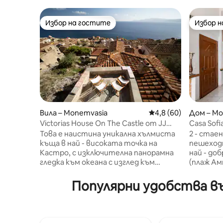
Избор на гостите
Избор 
Избор на гостите
Избор 
Вила – Monemvasia
Средна оценка: 4,8 
4,8 (60)
Дом – Mo
Victorias House On The Castle от JJ
Casa Sofi
Hospitality
пясъчен 
Това е наистина уникална хълмиста
2 - стаен
къща в най - високата точка на
пешеходн
Кастро, с изключителна панорамна
най - до
гледка към океана с изглед към
(плаж Амп
средновековното селище и
предлага
хоризонта. В него могат да се
престой 
Популярни удобства въ
настанят до седем души, а
заобикол
позицията му прави летните вечери
растения
приятни и прохладни. Разполага с
кола южн
тераса на покрива и буйна оградена
Неаполис