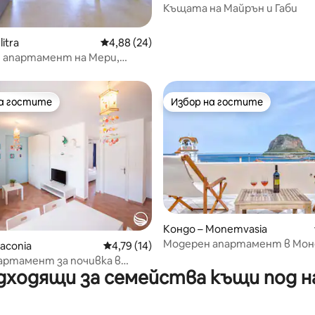
Къщата на Майрън и Габи
itra
Средна оценка: 4,88 от 5, 24 отзива
4,88 (24)
 апартамент на Мери,
на гостите
Избор на гостите
на гостите
Избор на гостите
Кондо – Monemvasia
Модерен апартамент в Мон
от 5, 21 отзива
aconia
Средна оценка: 4,79 от 5, 14 отзива
4,79 (14)
с панорамен изглед
артамент за почивка в
дходящи за семейства къщи под н
сос