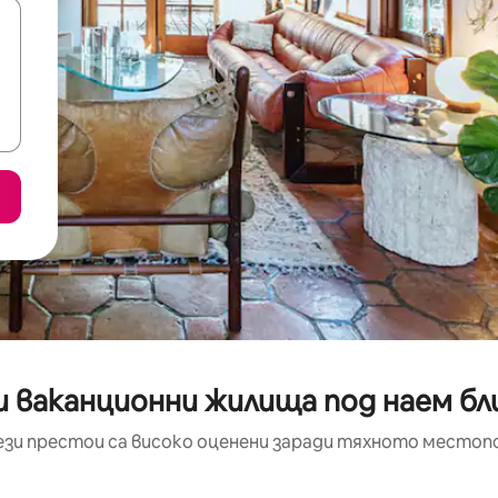
 ваканционни жилища под наем бли
ези престои са високо оценени заради тяхното местоп