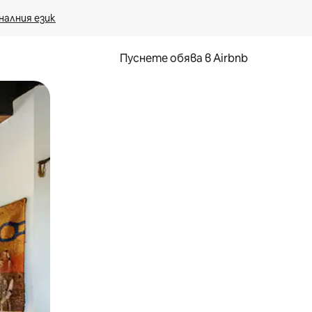
налния език
Пуснете обява в Airbnb
окосване или плъзгане.