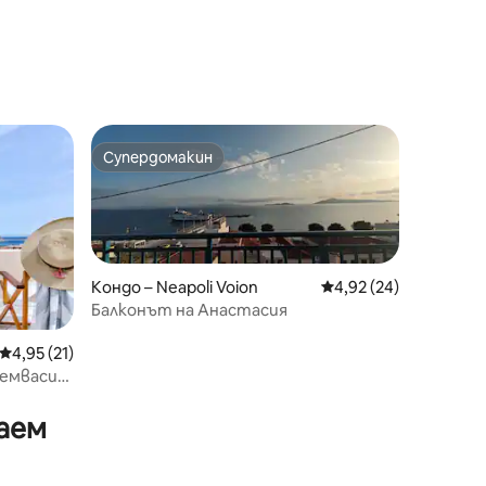
Супердомакин
Супердомакин
Кондо – Neapoli Voion
Средна оценка: 4,92
4,92 (24)
Балконът на Анастасия
Средна оценка: 4,95 от 5, 21 отзива
4,95 (21)
емвасия
аем