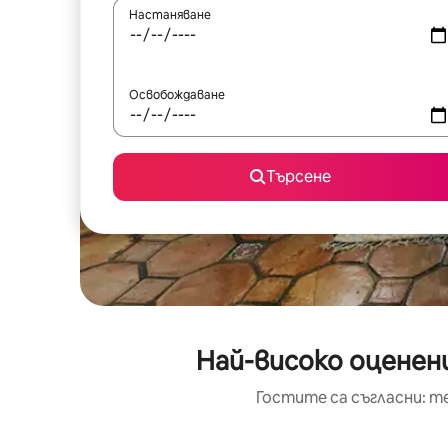
Настаняване
Освобождаване
Търсене
Най-високо оценени
Гостите са съгласни: т