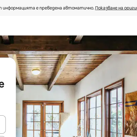
 информацията е преведена автоматично. 
Показване на ориги
e
е клавишите със стрелки нагоре и надолу или навигирайте с д