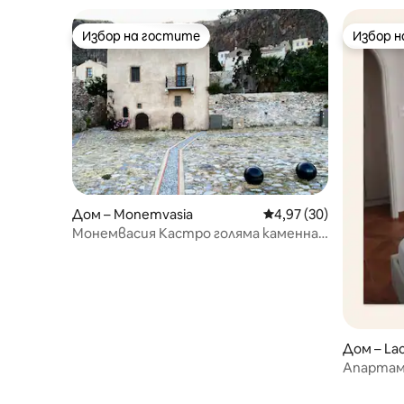
Избор на гостите
Избор 
Избор на гостите
Избор 
Дом – Monemvasia
Средна оценка: 4,97 
4,97 (30)
Монемвасия Кастро голяма каменна
къща първи етаж
Дом – La
Апарта