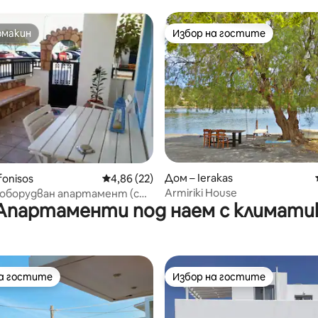
омакин
Избор на гостите
омакин
Избор на гостите
Дом – Ierakas
от 5, 99 отзива
fonisos
Средна оценка: 4,86 от 5, 22 отзива
4,86 (22)
Αrmiriki House
 оборудван апартамент (с
Апартаменти под наем с климати
ъм морето)
на гостите
Избор на гостите
на гостите
Избор на гостите