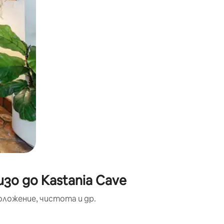
зо до Kastania Cave
оложение, чистота и др.