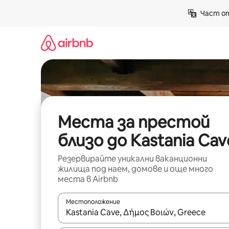
Пропускане
Част от
към
съдържанието
Места за престой
близо до Kastania Cav
Резервирайте уникални ваканционни
жилища под наем, домове и още много
места в Airbnb
Местоположение
Когато резултатите се покажат, използвайт