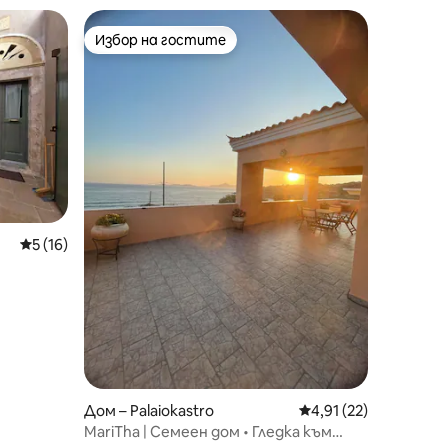
Избор на гостите
тите
Избор на гостите
Средна оценка: 5 от 5, 16 отзива
5 (16)
Дом – Palaiokastro
Средна оценка: 4,91
4,91 (22)
MariTha | Семеен дом • Гледка към