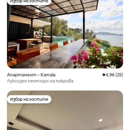
Избор на гостите
Избор на гостите
Апартамент – Kamala
Средна оценк
4,96 (25)
Луксозен пентхаус на покрива
Избор на гостите
Избор на гостите