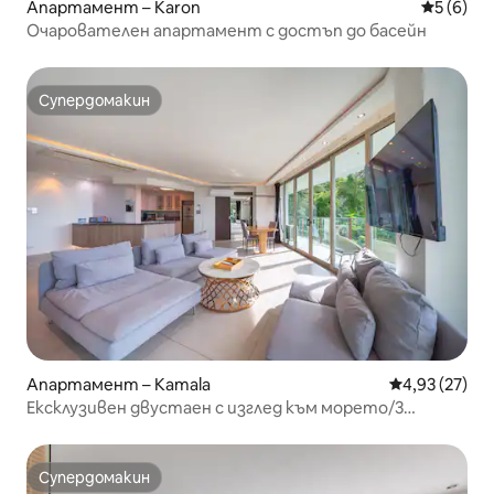
Апартамент – Karon
Средна о
5 (6)
Очарователен апартамент с достъп до басейн
Супердомакин
Супердомакин
Апартамент – Kamala
Средна оценк
4,93 (27)
Ексклузивен двустаен с изглед към морето/3
минути пеша до плажа/множество супермаркети и
нощни пазари/просторен/вана
Супердомакин
Супердомакин