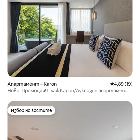
Апартамент – Karon
Средна оценк
4,89 (19)
Ново! Промоция! Плаж Карон/Луксозен апартамент/
Басейн/Фитнес зала
Избор на гостите
Избор на гостите