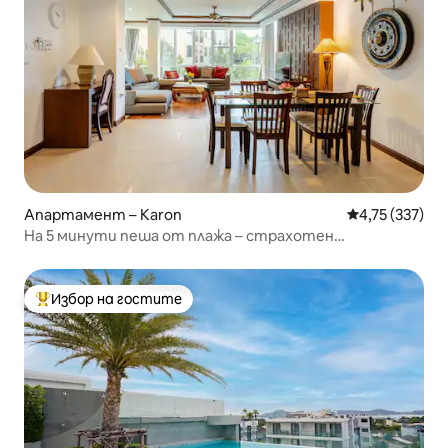
Апартамент – Karon
Средна оценка
4,75 (337)
На 5 минути пеша от плажа – страхотен
апартамент от 150 кв. м с 2 спални
Избор на гостите
Най-популярен избор на гостите