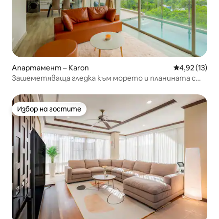
Апартамент – Karon
Средна оценк
4,92 (13)
Зашеметяваща гледка към морето и планината с
частен басейн
Избор на гостите
Избор на гостите