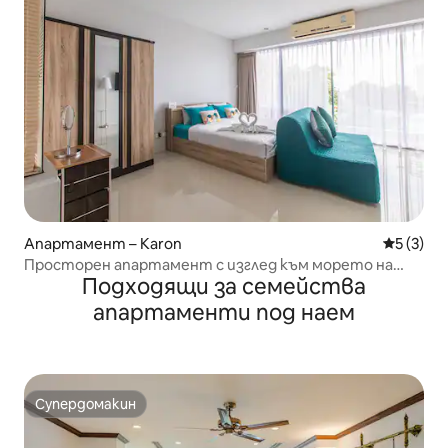
Апартамент – Karon
Средна о
5 (3)
Просторен апартамент с изглед към морето на
Подходящи за семейства
плажа Карон
апартаменти под наем
Супердомакин
Супердомакин