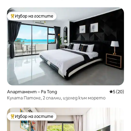
към морето | Вана на балкона | Плувен басейн на
покрива
Избор на гостите
Най-популярен избор на гостите
Апартамент – Pa Tong
Средна оц
5 (20)
Кулата Патонг, 2 спални, изглед към морето
Избор на гостите
Най-популярен избор на гостите