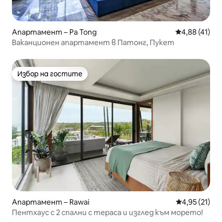
Апартамент – Pa Tong
Средна оценк
4,88 (41)
Ваканционен апартамент в Патонг, Пукет
Избор на гостите
Избор на гостите
Апартамент – Rawai
Средна оценк
4,95 (21)
Пентхаус с 2 спални с тераса и изглед към морето!