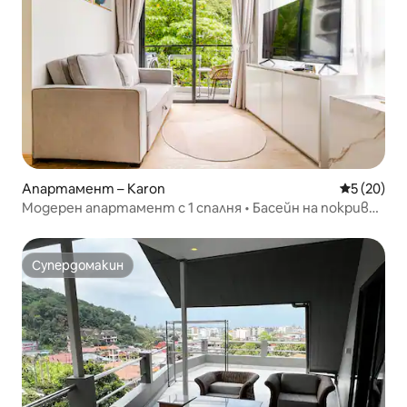
Апартамент – Karon
Средна оц
5 (20)
Модерен апартамент с 1 спалня • Басейн на покрива •
Достъп пеша до плажа Карон
Супердомакин
Супердомакин