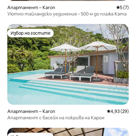
Апартамент – Karon
Средна о
5 (7)
Уютно тайландско уединение • 500 м до плажа Ката
Избор на гостите
Избор на гостите
Апартамент – Karon
Средна оценк
4,93 (29)
Апартамент с басейн на покрива на Карон