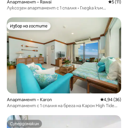
Апартамент – Rawai
Средна оц
5 (11)
Луксозен апартамент с 1 спалня • Гледка към
езерото Най Харн и морето • Басейн
Избор на гостите
Избор на гостите
Апартамент – Karon
Средна оценк
4,94 (36)
Апартамент с 1 спалня на брега на Карон High Tide
Suite от GRF
Супердомакин
Супердомакин