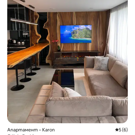
Апартамент – Karon
Средна о
5 (6)