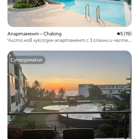
Апартамент – Chalong
Средна оц
5 (19)
Чисто нов луксозен апартамент с 3 спални и частен
хамам – Чалонг
Супердомакин
Супердомакин