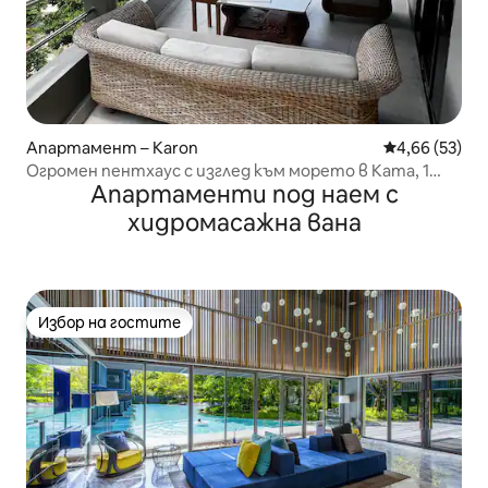
Апартамент – Karon
Средна оценк
4,66 (53)
Огромен пентхаус с изглед към морето в Ката, 1
Апартаменти под наем с
спалня, 100 кв. м (41)
хидромасажна вана
Избор на гостите
Избор на гостите