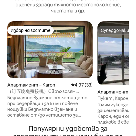
оценени заради тяхното местоположение,
чистота и др.
Избор на гостите
Супердомакин
Избор на гостите
Супердомакин
Апартамент – Karon
Средна оценка: 4,97 от 5, 33
4,97 (33)
（订五晚免费接机）Свръхголям
Апартамент – K
апартамент с 2 спални и изглед към
Безплатно взимане от летището
Пукет, Карон, из
морето в Ката, 207 кв. м
при резервации за 5 или повече
плажа.
Голям луксозен 
нощувки Безплатно вземане и
зашеметяваща г
оставяне от/до летището за
Карон, един от 
резервации за 8 или повече нощувки
плажове в свет
Апартаментите Aspasia Boutique се
Популярни удобства за
намира високо н
намират на плажа Ката, Пукет, само
само няколко ми