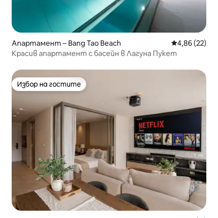
Апартамент – Bang Tao Beach
Средна оценк
4,86 (22)
Красив апартамент с басейн в Лагуна Пукет
Избор на гостите
Избор на гостите