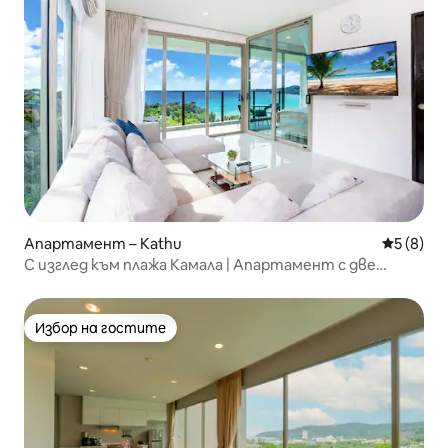
Апартамент – Kathu
Средна о
5 (8)
С изглед към плажа Камала | Апартамент с две
спални с невероятен изглед към морето | Тераса с
изглед + самостоятелен басейн | Прекрасен залез |
400 метра пеша до плажа | A82
Избор на гостите
Избор на гостите