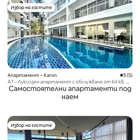
Избор на гостите
Избор на гостите
Апартамент – Karon
Средна о
5 (5)
A7 – Луксозен апартамент с обслужване от 64 кв. м
Самостоятелни апартаменти под
в Карон
наем
Избор на гостите
Избор на гостите