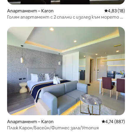
Апартамент – Karon
Средна оценк
4,83 (18)
Голям апартамент с 2 спални с изглед към морето на
плажа Карон
Апартамент – Karon
Средна оценка
4,74 (887)
Плаж Карон/Басейн/Фитнес зала/Утопия