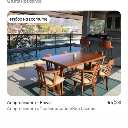
Q Kata Residence
Избор на гостите
Избор на гостите
Апартамент – Rawai
Средна оц
5 (23)
Апартамент с 1 спалня/собствен басейн