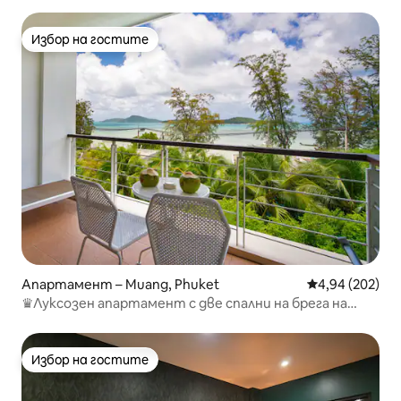
Избор на гостите
Избор на гостите
Апартамент – Muang, Phuket
Средна оценка
4,94 (202)
♛Луксозен апартамент с две спални на брега на
океана ~Плаж Рауай
Избор на гостите
Избор на гостите