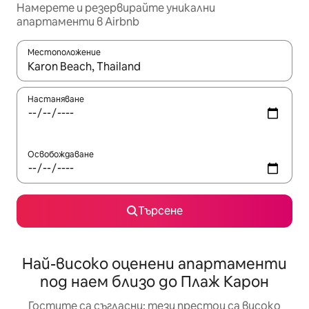
Намерете и резервирайте уникални
апартаменти в Airbnb
Местоположение
Когато резултатите се покажат, използвайте клавишите 
Настаняване
Освобождаване
Търсене
Най-високо оценени апартаменти
под наем близо до Плаж Карон
Гостите са съгласни: тези престои са високо