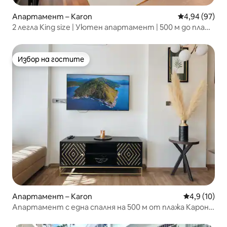
Апартамент – Karon
Средна оценк
4,94 (97)
2 легла King size | Уютен апартамент | 500 м до плажа
Карон
Избор на гостите
Избор на гостите
Апартамент – Karon
Средна оцен
4,9 (10)
Апартамент с една спалня на 500 м от плажа Карон
№B303