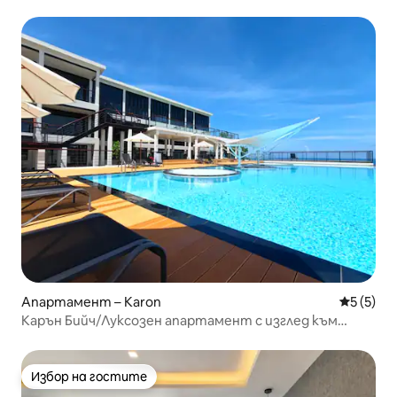
Апартамент – Karon
Средна о
5 (5)
Карън Бийч/Луксозен апартамент с изглед към
морето/Басейн/Фитнес зала
Избор на гостите
Избор на гостите