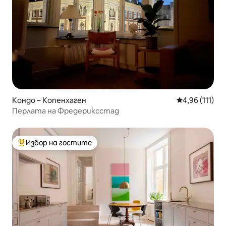
Кондо – Копенхаген
Средна оценка
4,96 (111)
Перлата на Фредериксстад
Избор на гостите
Най-популярен избор на гостите