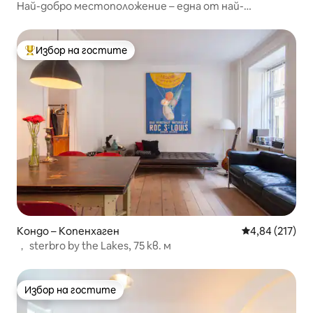
Най-добро местоположение – една от най-
големите бани в Копенхаген
Избор на гостите
Най-популярен избор на гостите
Кондо – Копенхаген
Средна оценка
4,84 (217)
， sterbro by the Lakes, 75 кв. м
Избор на гостите
Избор на гостите