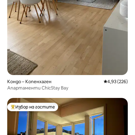
Кондо – Копенхаген
Средна оценка
4,93 (226)
Апартаменти ChicStay Bay
Избор на гостите
Най-популярен избор на гостите