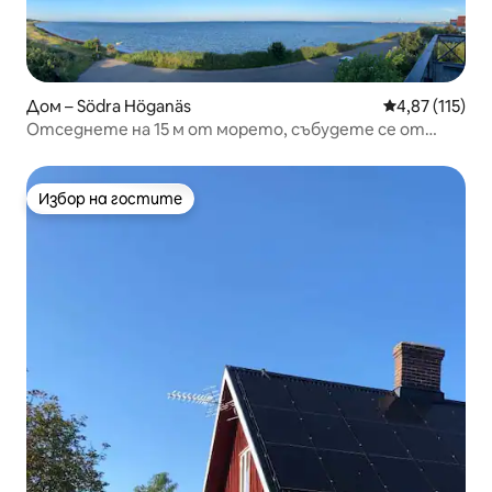
Дом – Södra Höganäs
Средна оценка
4,87 (115)
Отседнете на 15 м от морето, събудете се от
звука на вълните!
Избор на гостите
Избор на гостите