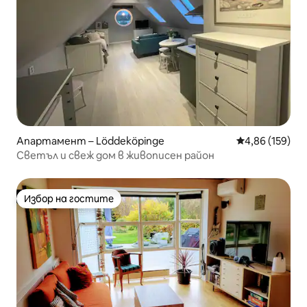
Апартамент – Löddeköpinge
Средна оценка
4,86 (159)
Светъл и свеж дом в живописен район
Избор на гостите
Избор на гостите