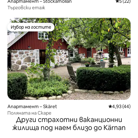
Апартамент – Stockamöllan
Средна оц
5 (22)
Търговски етаж
Избор на гостите
Избор на гостите
Апартамент – Skäret
Средна оценк
4,93 (44)
Поляната на Скаре
Други страхотни ваканционни
жилища под наем близо до Kärnan