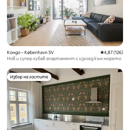
Кондо – København SV
Средна оценка
4,87 (126)
Нов и супер хубав апартамент с изглед към морето
Избор на гостите
Избор на гостите