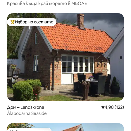
Красива къща край морето в МЬОЛЕ
Избор на гостите
Най-популярен избор на гостите
Дом – Landskrona
Средна оценка
4,98 (122)
Ålabodarna Seaside