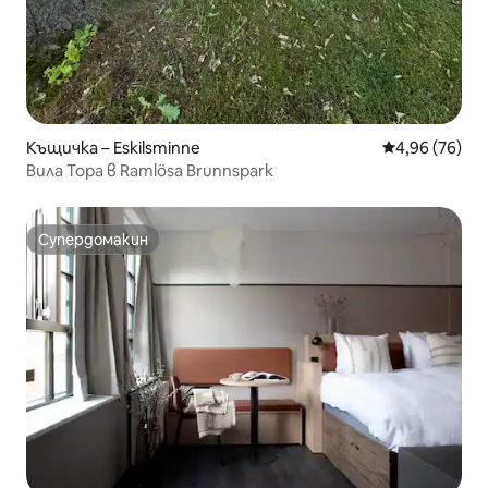
Къщичка – Eskilsminne
Средна оценк
4,96 (76)
Вила Тора в Ramlösa Brunnspark
Супердомакин
Супердомакин