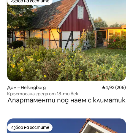
Избор на гостите
Избор на гостите
Дом – Helsingborg
Средна оценка
4,92 (206)
Кръстосана греда от 18-ти век
Апартаменти под наем с климатик
Избор на гостите
Избор на гостите