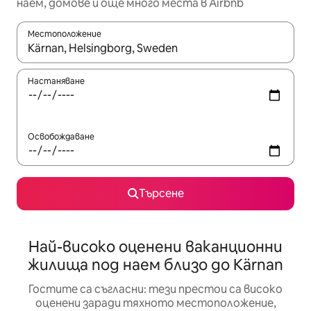
наем, домове и още много места в Airbnb
Местоположение
Когато резултатите се покажат, използвайте клавишите 
Настаняване
Освобождаване
Търсене
Най-високо оценени ваканционни
жилища под наем близо до Kärnan
Гостите са съгласни: тези престои са високо
оценени заради тяхното местоположение,