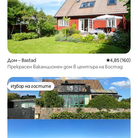
Дом – Bastad
Средна оценка
4,85 (160)
Прекрасен ваканционен дом в центъра на Бостад
Избор на гостите
Избор на гостите