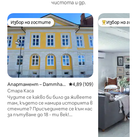
чистота и др.
Избор на гостите
Избор на гос
Избор на гостите
Най-популярен 
Апартамент – Dammhag
Средна оценка: 4,89 от 5, 109
4,89 (109)
en
Стара Каса
Чудите се какво би било да живеете
там, където се намира историята в
стените? Присъединете се към нас
за пътуване до 18 - ти век!
Открийте различна форма на
настаняване в уникалната
Fortification House, където всяка