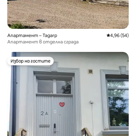
Апартамент – Tagarp
Средна оценк
4,96 (54)
Апартамент в отделна сграда
Избор на гостите
Избор на гостите