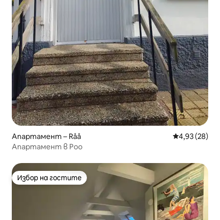
Апартамент – Råå
Средна оценк
4,93 (28)
Апартамент в Роо
Избор на гостите
Избор на гостите