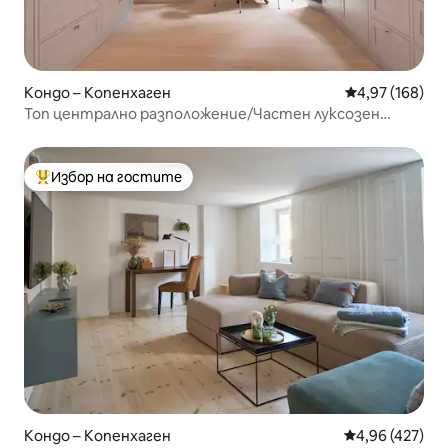
Кондо – Копенхаген
Средна оценка
4,97 (168)
Топ централно разположение/Частен луксозен
апартамент/Художествена галерия
Избор на гостите
Най-популярен избор на гостите
Кондо – Копенхаген
Средна оценка
4,96 (427)