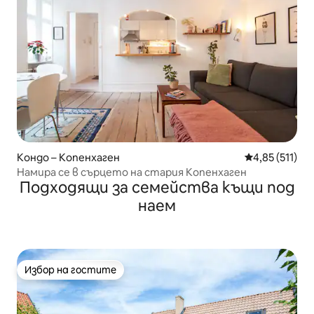
Кондо – Копенхаген
Средна оценка
4,85 (511)
Намира се в сърцето на стария Копенхаген
Подходящи за семейства къщи под
наем
Избор на гостите
Избор на гостите