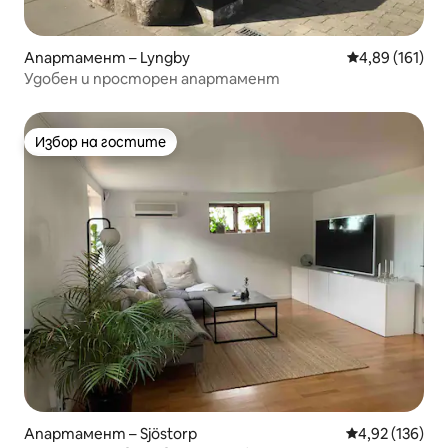
Апартамент – Lyngby
Средна оценка
4,89 (161)
Удобен и просторен апартамент
Избор на гостите
Избор на гостите
Апартамент – Sjöstorp
Средна оценка
4,92 (136)