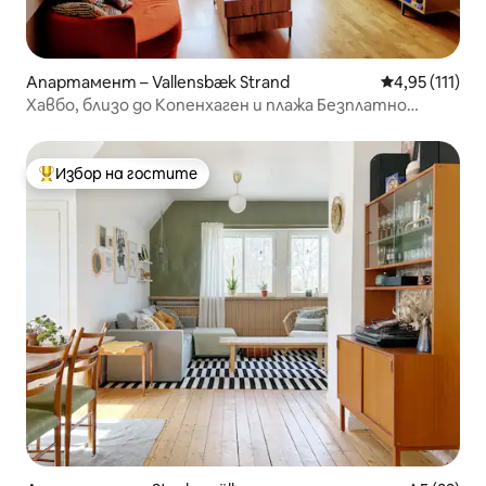
Апартамент – Vallensbæk Strand
Средна оценк
4,95 (111)
Хавбо, близо до Копенхаген и плажа Безплатно
паркиране
Избор на гостите
Най-популярен избор на гостите