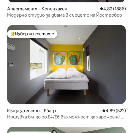
Апартамент – Копенхаген
Средна оценка:
4,82 (1886)
Модерно студио за двама в сърцето на Йостербро
Избор на гостите
Най-популярен избор на гостите
Къща за гости – Påarp
Средна оценка
4,89 (522)
Нощувка близо до E4/E6 Възможност за зареждане на
електрически автомобил