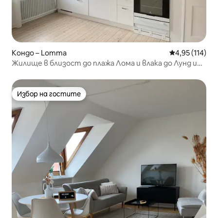
Кондо – Lomma
Средна оценка
4,95 (114)
Жилище в близост до плажа Лома и влака до Лунд и
Малмьо
Избор на гостите
Избор на гостите