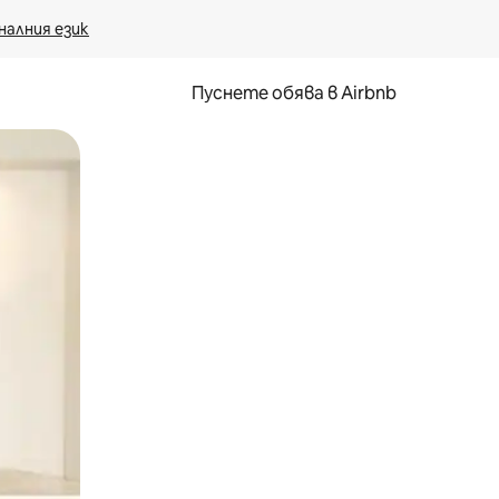
налния език
Пуснете обява в Airbnb
окосване или плъзгане.