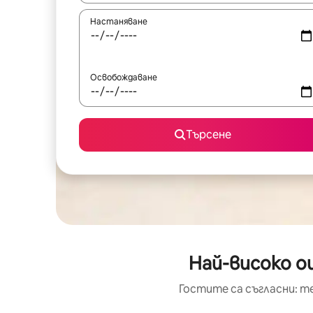
Настаняване
Освобождаване
Търсене
Най-високо оц
Гостите са съгласни: т