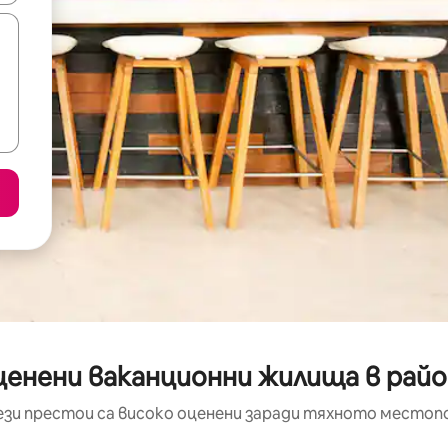
енени ваканционни жилища в район
ези престои са високо оценени заради тяхното местоп