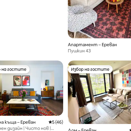
Апартамент – Ереван
Пушкин 43
 на гостите
Избор на гостите
улярен избор на гостите
Избор на гостите
а къща – Ереван
Средна оценка: 5 от 5, 46 отзива
5 (46)
ен дизайн | Чисто нов |
от 5, 18 отзива
Дом – Ереван