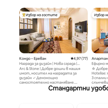
Избор на гостите
Избор 
Най-популярен избор на гостите
Избор 
Кондо – Ереван
Средна оценка: 4,97 
4,97 (77)
Апартам
Награда за дизайн | Нова сграда |
Ефирно м
Самостоятелно настаняване
балкона
Arc & Stone | Добре дошли в нашия
☆ Добре 
настаня
имот, носител на наградата за
Hotelise
дизайн ✓ Денонощно
3 спални 
самостоятелно настаняване.
слънчев
Стандартни удобст
Дизайнер ☆ - изработен. Носител на
топлина в
награда☆ Изграждане на✓ елити ✓
Денонощ
6/6 етаж, ✓ Нови модерни асансьори
настаняване. ✓ 2 балк
✓ Централно местоположение ✓ 50
дъха изг
м2 ✓ Централно отопление и
етаж ✓ П