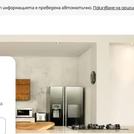
 информацията е преведена автоматично. 
Показване на ориги
а
е клавишите със стрелки нагоре и надолу или навигирайте с д