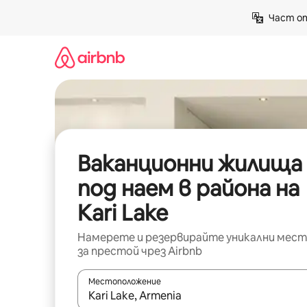
Пропускане
Част от
към
съдържанието
Ваканционни жилища
под наем в района на
Kari Lake
Намерете и резервирайте уникални мест
за престой чрез Airbnb
Местоположение
Когато резултатите се покажат, използвайт