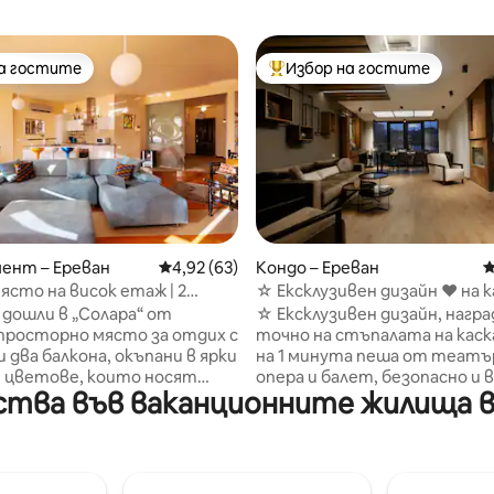
на гостите
Избор на гостите
на гостите
Най-популярен избор на гос
от 5, 77 отзива
ент – Ереван
Средна оценка: 4,92 от 5, 63 отзива
4,92 (63)
Кондо – Ереван
С
ясто на висок етаж | 2
☆ Ексклузивен дизайн ❤ на 
 | Самостоятелно
✔ самостоятелно настаняв
дошли в „Солара“ от
☆ Ексклузивен дизайн, награ
ване
: просторно място за отдих с
точно на стъпалата на каск
и два балкона, окъпани в ярки
на 1 минута пеша от театъ
и цветове, които носят
опера и балет, безопасно и в
ва във ваканционните жилища в р
ъв всеки ъгъл. ✓
културните кътчета на гра
но самостоятелно
Каскад. ◦ Денонощно
она ✓ Спиращ
самостоятелно настанява
лед към Арарат ✓ 13 - ти
Ексклузивен дизайн ◦ Прост
ървокласна сграда ✓
кв. м ◦ Етаж 5/5 (стълби) ◦ 