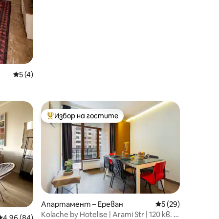
Средна оценка: 5 от 5, 4 отзива
5 (4)
Избор на гостите
Най-популярен избор на гостите
Апартамент – Ереван
Средна оценка: 5
5 (29)
Kolache by Hotelise | Arami Str | 120 кв. м
Средна оценка: 4,96 от 5, 84 отзива
4,96 (84)