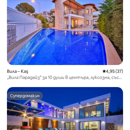
Вила – Kaş
Средна оценк
4,95 (37)
„Вила Парадайз“ за 10 души в центъра, луксозна, със
сауна
Супердомакин
Супердомакин