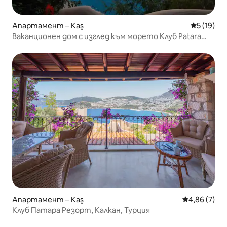
Апартамент – Kaş
Средна оц
5 (19)
Ваканционен дом с изглед към морето Клуб Patara
Prince Resort
Апартамент – Kaş
Средна оцен
4,86 (7)
Клуб Патара Резорт, Калкан, Турция