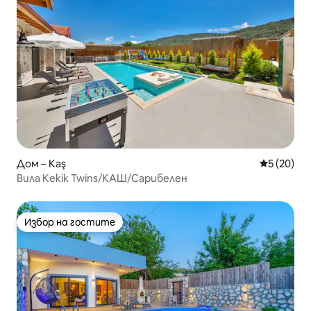
Дом – Kaş
Средна оц
5 (20)
Вила Kekik Twins/КАШ/Сарибелен
Избор на гостите
Избор на гостите