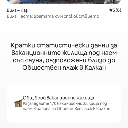
Вила – Kaş
Средна о
5 (6)
Вила Неста: Вратата към спокойствието
Кратки статистически данни за
ваканционните жилища под наем
със сауна, разположени близо до
Обществен плаж в Калкан
Общ брой ваканционни жилища
Разгледайте 170 ваканционни жилища под
наем в района на Обществен плаж в Калкан