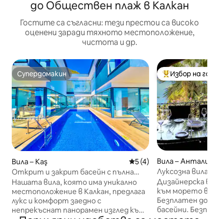
до Обществен плаж в Калкан
Гостите са съгласни: тези престои са високо
оценени заради тяхното местоположение,
чистота и др.
Супердомакин
Избор на гос
Супердомакин
Най-популярен 
Вила – Анталия
Вила – Kaş
Средна оценка: 5 от 5, 
5 (4)
Луксозна вила с 2
Открит и закрит басейн с пълна
морето в курор
гледка към морето
Дизайнерска вила
Нашата вила, която има уникално
към морето във 
местоположение в Калкан, предлага
Безплатен достъ
лукс и комфорт заедно с
басейни. Безплатен WI -
непрекъснат панорамен изглед към
е вила с площ 14