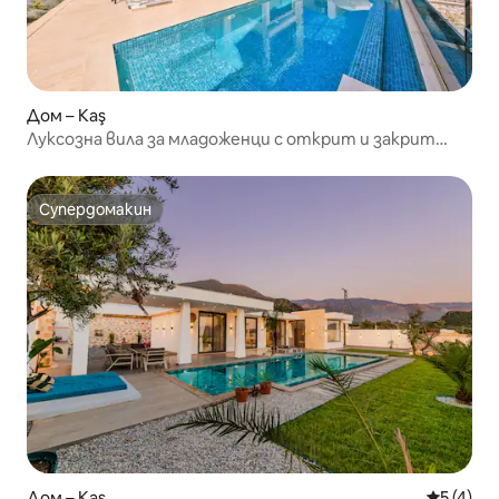
Дом – Kaş
Луксозна вила за младоженци с открит и закрит
басейн в Калкан
Супердомакин
Супердомакин
Дом – Kaş
Средна о
5 (4)