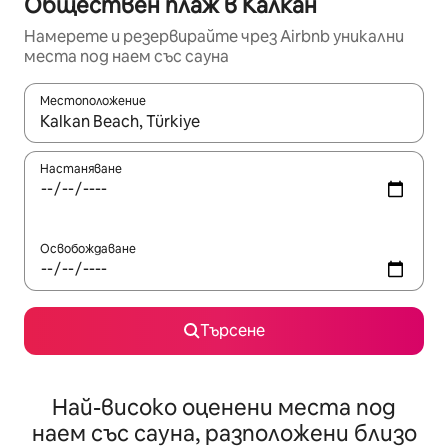
Обществен плаж в Калкан
Намерете и резервирайте чрез Airbnb уникални
места под наем със сауна
Местоположение
Когато резултатите се покажат, използвайте клавишите 
Настаняване
Освобождаване
Търсене
Най-високо оценени места под
наем със сауна, разположени близо