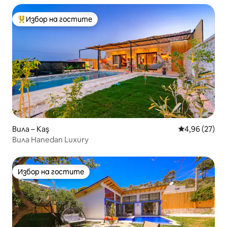
Избор на гостите
Най-популярен избор на гостите
Вила – Kaş
Средна оценк
4,96 (27)
Вила Hanedan Luxury
Избор на гостите
Избор на гостите