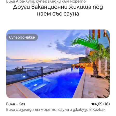
Вила Alba-Kyria, супер гледки към морето
Други ваканционни жилища под
наем със сауна
Супердомакин
Супердомакин
Вила – Kaş
Средна оценк
4,69 (16)
Вила с изглед към морето, сауна и джакузи в Калкан