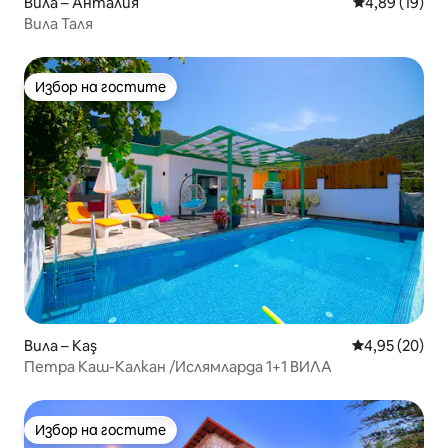
Вила – Анталия
Средна оценк
4,89 (19)
Вила Таля
Избор на гостите
Избор на гостите
Вила – Kaş
Средна оценк
4,95 (20)
Петра Каш-Калкан /Ислямларда 1+1 ВИЛА
Избор на гостите
Избор на гостите