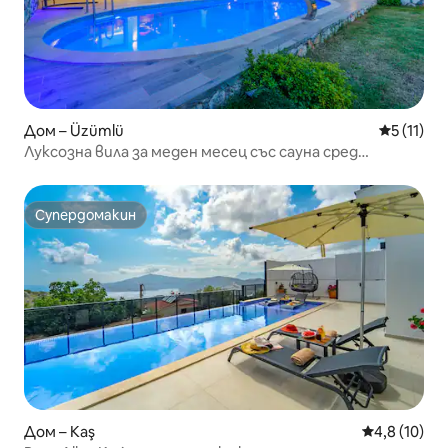
Дом – Üzümlü
Средна оц
5 (11)
Луксозна вила за меден месец със сауна сред
природата и джакузи
Супердомакин
Супердомакин
Дом – Kaş
Средна оцен
4,8 (10)