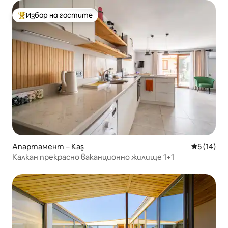
Избор на гостите
Най-популярен избор на гостите
Апартамент – Kaş
Средна оц
5 (14)
Калкан прекрасно ваканционно жилище 1+1