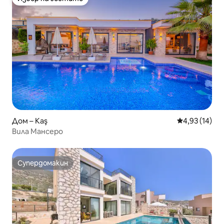
Избор на гостите
Дом – Kaş
Средна оценк
4,93 (14)
Вила Мансеро
Супердомакин
Супердомакин