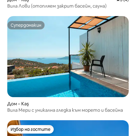
Вила Лови (отопляем закрит басейн, сауна)
Супердомакин
Супердомакин
Дом – Kaş
Вила Мери с уникална гледка към морето и басейна
Избор на гостите
Избор на гостите