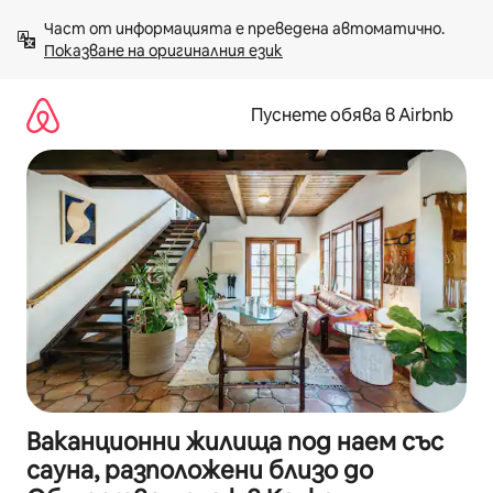
Пропускане
Част от информацията е преведена автоматично. 
към
Показване на оригиналния език
съдържанието
Пуснете обява в Airbnb
Ваканционни жилища под наем със
сауна, разположени близо до