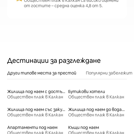
Обществен плаж в Калкан са високо оценени
от гостите – средна оценка 4,8 от 5.
Дестинации за разглеждане
Други типове места за престой
Популярни забележит
Жилища под наем с достъп до плажа
Бутикови хотели
Обществен плаж в Калкан
Обществен плаж в Калкан
Жилища под наем със закуска
Жилища под наем до водата
Обществен плаж в Калкан
Обществен плаж в Калкан
Апартаменти под наем
Къщи под наем
Обществен плаж в Калкан
Обществен плаж в Калкан