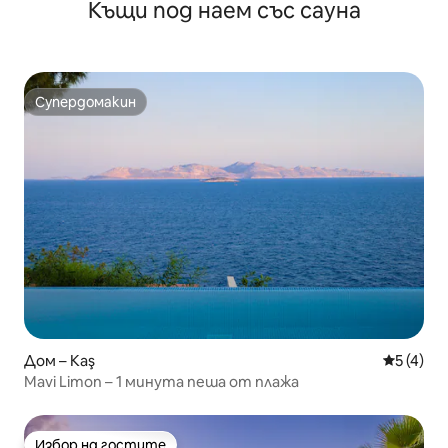
Къщи под наем със сауна
Супердомакин
Супердомакин
Дом – Kaş
Средна о
5 (4)
Mavi Limon – 1 минута пеша от плажа
Избор на гостите