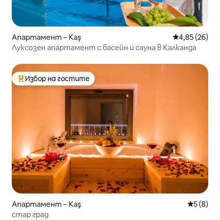
Апартамент – Kaş
Средна оценк
4,85 (26)
Луксозен апартамент с басейн и сауна в Калканда
Избор на гостите
Най-популярен избор на гостите
Апартамент – Kaş
Средна о
5 (8)
стар град