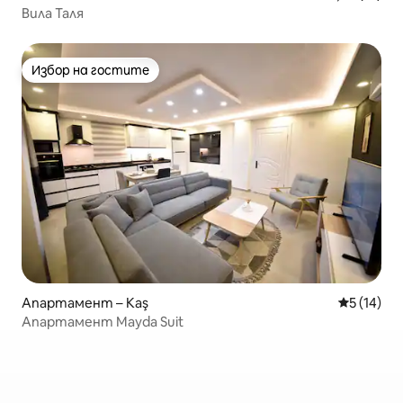
Вила Таля
Избор на гостите
Избор на гостите
Апартамент – Kaş
Средна оц
5 (14)
Апартамент Mayda Suit