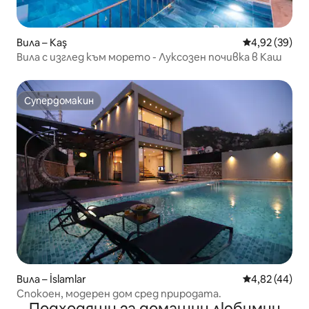
Вила – Kaş
Средна оценк
4,92 (39)
Вила с изглед към морето - Луксозен почивка в Каш
Супердомакин
Супердомакин
Вила – İslamlar
Средна оценк
4,82 (44)
Спокоен, модерен дом сред природата.
Подходящи за домашни любимци