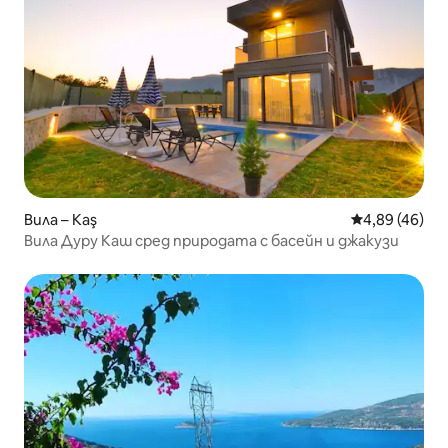
Вила – Kaş
Средна оценк
4,89 (46)
Вила Дуру Каш сред природата с басейн и джакузи