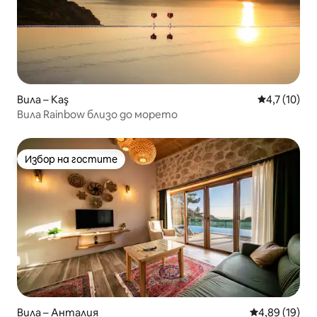
Вила – Kaş
Средна оцен
4,7 (10)
Вила Rainbow близо до морето
Избор на гостите
Избор на гостите
Вила – Анталия
Средна оценк
4,89 (19)