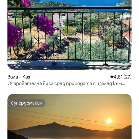
Вила – Kaş
Средна оценк
4,81 (27)
Очарователна вила сред природата с изглед към
морето и островите
Супердомакин
Супердомакин