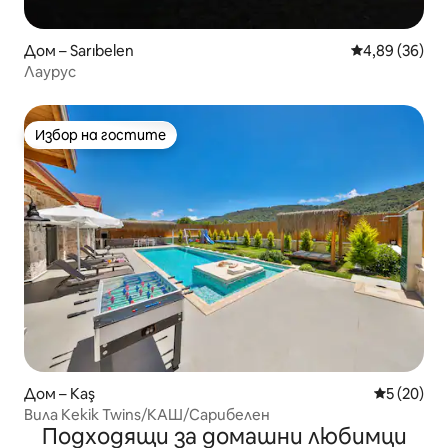
Дом – Sarıbelen
Средна оценк
4,89 (36)
Лаурус
Избор на гостите
Избор на гостите
Дом – Kaş
Средна оц
5 (20)
Вила Kekik Twins/КАШ/Сарибелен
Подходящи за домашни любимци