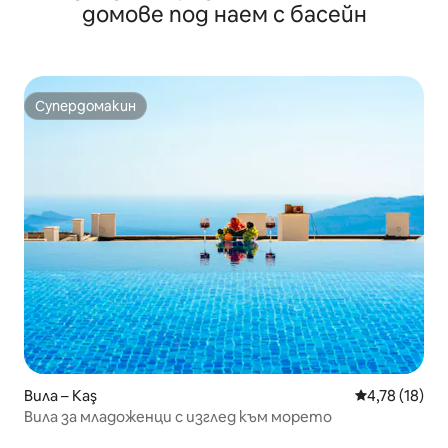
домове под наем с басейн
Супердомакин
Супердомакин
Вила – Kaş
Средна оценк
4,78 (18)
Вила за младоженци с изглед към морето