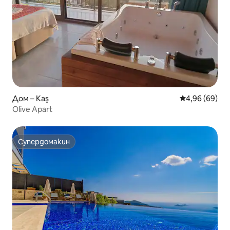
Дом – Kaş
Средна оценк
4,96 (69)
Olive Apart
Супердомакин
Супердомакин