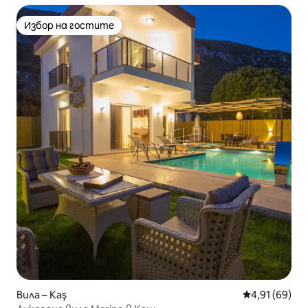
Избор на гостите
Избор на гостите
Вила – Kaş
Средна оценк
4,91 (69)