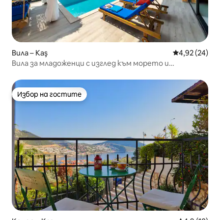
Вила – Kaş
Средна оценк
4,92 (24)
Вила за младоженци с изглед към морето и
самостоятелен басейн в Каш
Избор на гостите
Избор на гостите