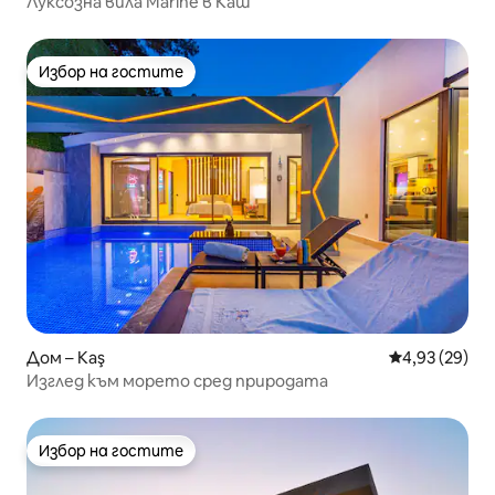
Луксозна вила Marine в Каш
Избор на гостите
Избор на гостите
Дом – Kaş
Средна оценк
4,93 (29)
Изглед към морето сред природата
Избор на гостите
Избор на гостите