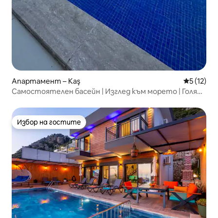
Апартамент – Kaş
Средна оц
5 (12)
Самостоятелен басейн | Изглед към морето | Голяма
тераса | Калкан
Избор на гостите
Избор на гостите