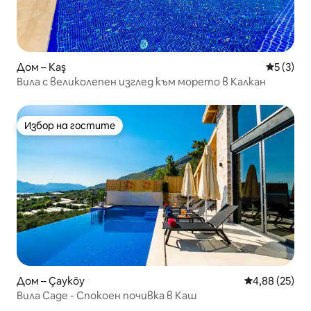
Дом – Kaş
Средна о
5 (3)
Вила с великолепен изглед към морето в Калкан
Избор на гостите
Избор на гостите
Дом – Çayköy
Средна оценк
4,88 (25)
Вила Саде - Спокоен почивка в Каш