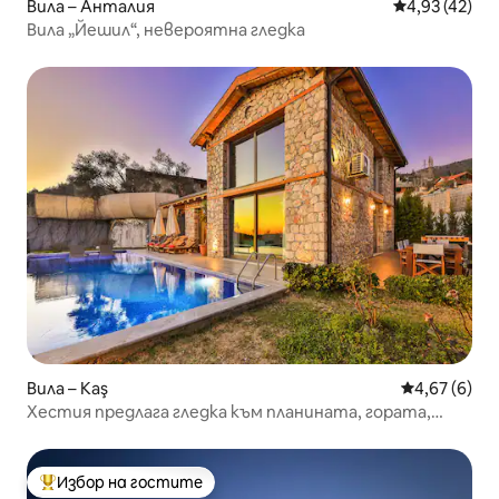
Вила – Анталия
Средна оценк
4,93 (42)
Вила „Йешил“, невероятна гледка
Вила – Kaş
Средна оцен
4,67 (6)
Хестия предлага гледка към планината, гората,
морето и острова.
Избор на гостите
Най-популярен избор на гостите