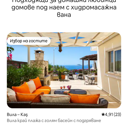
домове под наем с хидромасажна
вана
Избор на гостите
Избор на гостите
Вила – Kaş
Средна оценк
4,91 (23)
Вила край плажа с голям басейн с подгряване