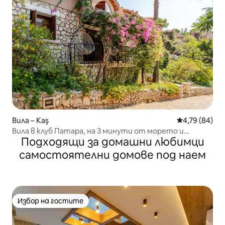
Вила – Kaş
Средна оценк
4,79 (84)
Вила в клуб Патара, на 3 минути от морето и
Подходящи за домашни любимци
басейна
самостоятелни домове под наем
Избор на гостите
Избор на гостите