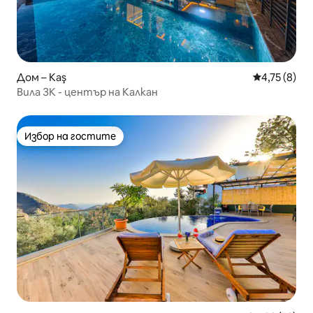
Дом – Kaş
Средна оцен
4,75 (8)
Вила ЗК - център на Калкан
Избор на гостите
Избор на гостите