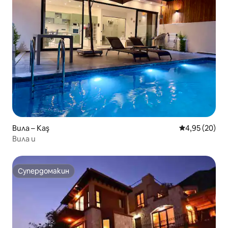
Вила – Kaş
Средна оценк
4,95 (20)
Вила и
Супердомакин
Супердомакин