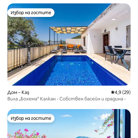
Избор на гостите
Избор на гостите
Дом – Kaş
Средна оцен
4,9 (29)
Вила „Бохема“ Калкан - Собствен басейн и градина -
Избор на гостите
Избор на гостите