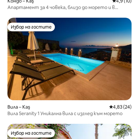
Кондо – Kaş
Средна оцен
4,9 (10)
Апартамент за 4 човека, близо до морето и в
центъра
Избор на гостите
Избор на гостите
Вила – Kaş
Средна оценк
4,83 (24)
Вила Seranity 1 Уникална вила с изглед към морето
Избор на гостите
Избор на гостите