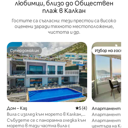
любимци, близо до Обществен
плаж в Калкан
Гостите са съгласни: тези престои са високо
оценени заради тяхното местоположение,
чистота и др.
Супердомакин
Избор на гости
Супердомакин
Избор на гости
Дом – Kaş
Средна оценка: 5 от 5, 
5 (4)
Апартамент – K
Вила с изглед към морето в Калкан,
Апартамент на 
частен инфинити басейн
изглед към море
Събудете се с панорамна гледка към
Апартаментът н
Калкан
морето в тази частна вила с
центъра на Калк