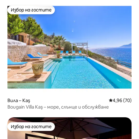
Избор на гостите
Избор на гостите
Вила – Kaş
Средна оценк
4,96 (70)
Bougain Villa Kaş – море, слънце и обслужване
Избор на гостите
Избор на гостите