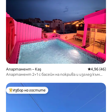
Апартамент – Kaş
Средна оценк
4,96 (46)
Апартамент 2+1 с басейн на покрива и изглед към
планината в Калкан
Избор на гостите
Най-популярен избор на гостите