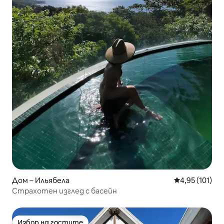
Дом – Ильябела
Средна оценка
4,95 (101)
Страхотен изглед с басейн
Избор на гостите