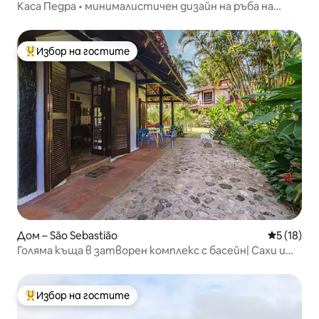
Каса Педра • минималистичен дизайн на ръба на
водопада
Избор на гостите
Най-популярен избор на гостите
Дом – São Sebastião
Средна оц
5 (18)
Голяма къща в затворен комплекс с басейн| Сахи и
Балея
Избор на гостите
Най-популярен избор на гостите