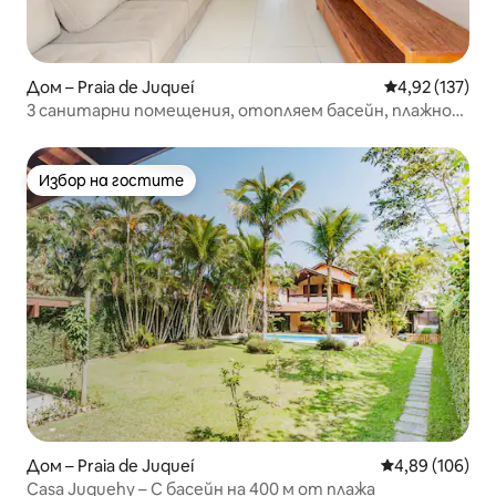
Дом – Praia de Juqueí
Средна оценка
4,92 (137)
3 санитарни помещения, отопляем басейн, плажно
обслужване /3
Избор на гостите
Избор на гостите
Дом – Praia de Juqueí
Средна оценка
4,89 (106)
Casa Juquehy – С басейн на 400 м от плажа