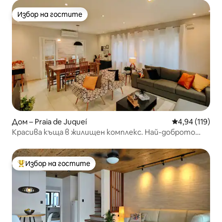
Избор на гостите
Избор на гостите
Дом – Praia de Juqueí
Средна оценка
4,94 (119)
Красива къща в жилищен комплекс. Най-доброто
място в Жукеи!
Избор на гостите
Най-популярен избор на гостите