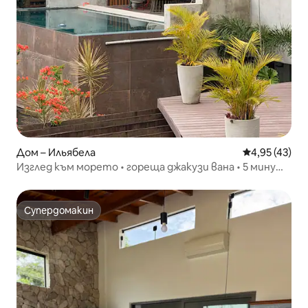
Дом – Ильябела
Средна оценк
4,95 (43)
Изглед към морето • гореща джакузи вана • 5 минути
от плажа
Супердомакин
Супердомакин