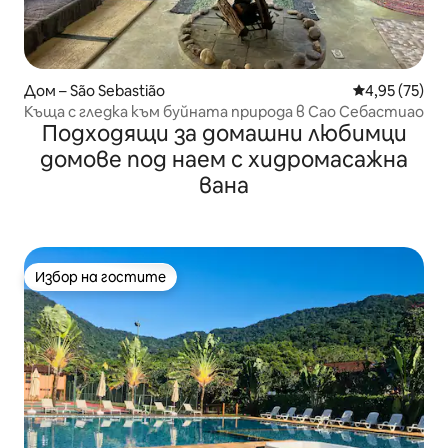
Дом – São Sebastião
Средна оценк
4,95 (75)
Къща с гледка към буйната природа в Сао Себастиао
Подходящи за домашни любимци
домове под наем с хидромасажна
вана
Избор на гостите
Избор на гостите