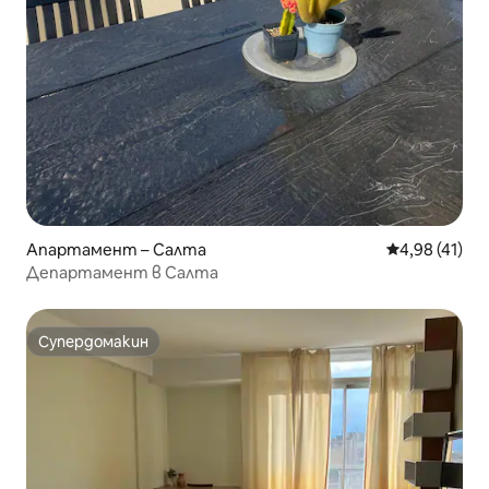
Апартамент – Салта
Средна оценк
4,98 (41)
Департамент в Салта
Супердомакин
Супердомакин