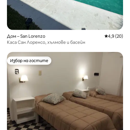
Дом – San Lorenzo
Средна оцен
4,9 (20)
Каса Сан Лоренсо, хълмове и басейн
Избор на гостите
Избор на гостите