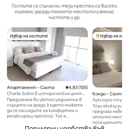
Гостите са съгласни: тези престои са високо
оценени заради тяхното местоположение,
чистота и др.
Избор на гостите
Избор на гос
Избор на гостите
Най-популярен 
Апартамент – Салта
Средна оценка: 4,83 от 5, 105
4,83 (105)
Charlie Suites в историческия център
Кондо – Салта
на Салта
Предлагаме ви уютно уединение в
Луксозно студио
сърцето на града, където можете
Салта
Този ексклузив
да се насладите на комфортен и
предлага неверо
релаксиращ престой. Той е
отлично местоп
внимателно проектиран, за да ви
посещението ви
осигури гостоприемна и удобна
Популярни удобства във
квартал, той е с