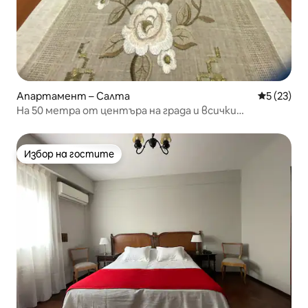
Апартамент – Салта
Средна оц
5 (23)
На 50 метра от центъра на града и всички
удобства!
Избор на гостите
Избор на гостите