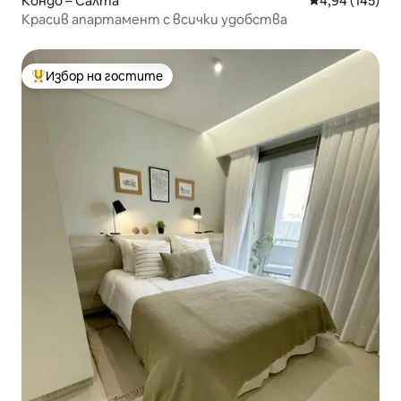
Кондо – Салта
Средна оценка
4,94 (145)
Красив апартамент с всички удобства
Избор на гостите
Най-популярен избор на гостите