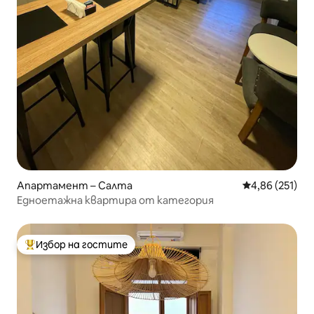
Апартамент – Салта
Средна оценка
4,86 (251)
Едноетажна квартира от категория
Избор на гостите
Най-популярен избор на гостите