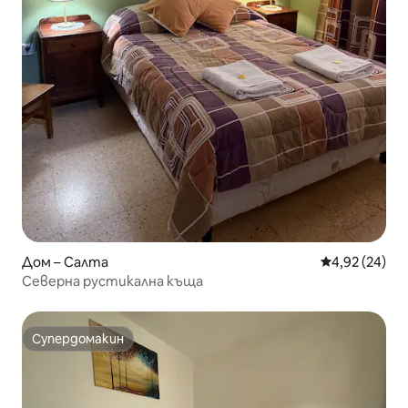
Дом – Салта
Средна оценк
4,92 (24)
Северна рустикална къща
Супердомакин
Супердомакин