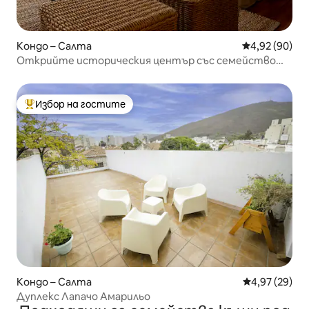
Кондо – Салта
Средна оценк
4,92 (90)
Открийте историческия център със семейството
или приятелите
Избор на гостите
Най-популярен избор на гостите
Кондо – Салта
Средна оценк
4,97 (29)
Дуплекс Лапачо Амарильо