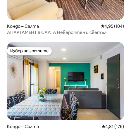
Кондо – Салта
Средна оценка
4,95 (104)
АПАРТАМЕНТ В САЛТА Невероятен и светъл
Избор на гостите
Избор на гостите
Кондо – Салта
Средна оценка
4,81 (176)