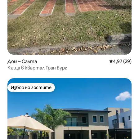
Дом – Салта
Средна оценк
4,97 (29)
Къща в квартал Гран Бург
Избор на гостите
Избор на гостите