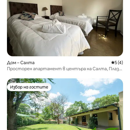
Дом – Салта
Средна о
5 (4)
Просторен апартамент в центъра на Салта, Плаза
9 де Хулио
Избор на гостите
Избор на гостите