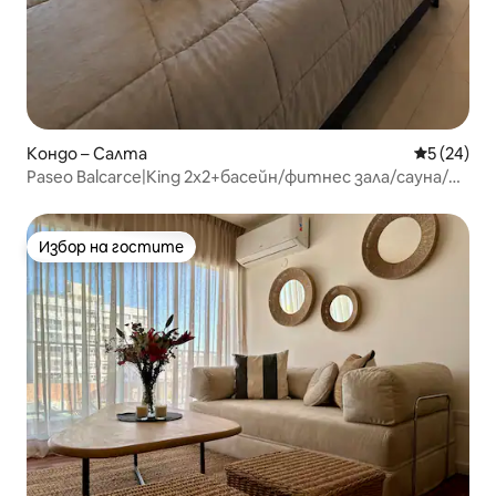
Кондо – Салта
Средна оц
5 (24)
Paseo Balcarce|King 2x2+басейн/фитнес зала/сауна/
барбекю
Избор на гостите
Избор на гостите