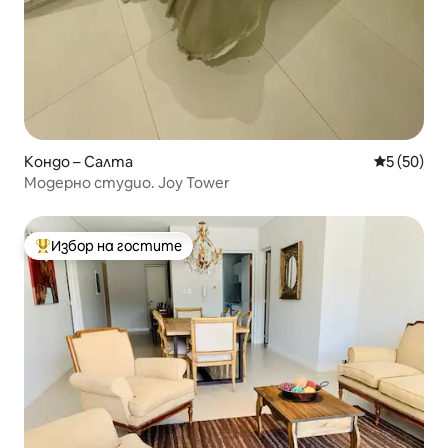
Кондо – Салта
Средна оц
5 (50)
Модерно студио. Joy Tower
Избор на гостите
Най-популярен избор на гостите