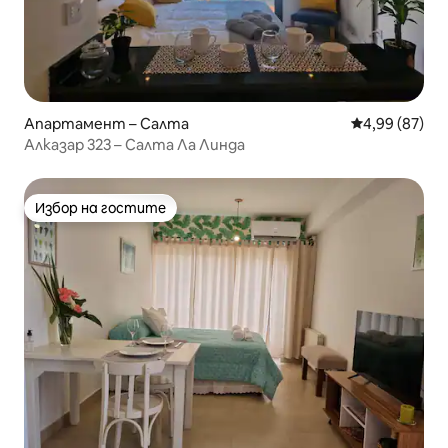
Апартамент – Салта
Средна оценк
4,99 (87)
Алказар 323 – Салта Ла Линда
Избор на гостите
Избор на гостите