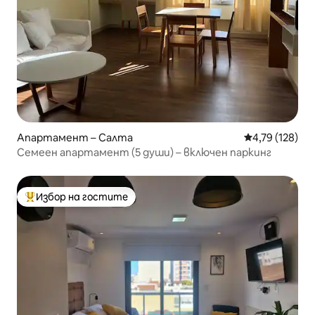
Апартамент – Салта
Средна оценка
4,79 (128)
Семеен апартамент (5 души) – включен паркинг
Избор на гостите
Най-популярен избор на гостите