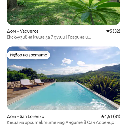
Дом – Vaqueros
Средна оц
5 (32)
Ексклузивна къща за 7 души | Градина и
самостоятелно барбекю
Избор на гостите
Избор на гостите
Дом – San Lorenzo
Средна оценк
4,91 (81)
Къща на архитектите над Андите в Сан Лоренцо