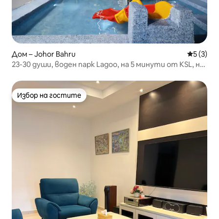
Дом – Johor Bahru
Средна о
5 (3)
23-30 души, воден парк Lagoo, на 5 минути от KSL, на
5 км от CIQ
Избор на гостите
Избор на гостите