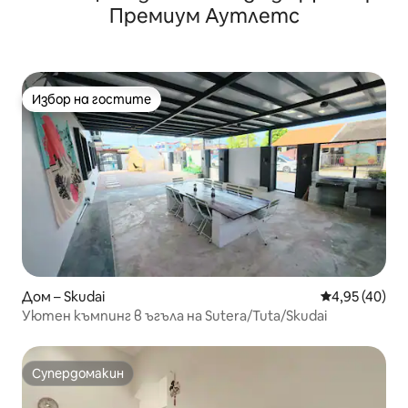
Премиум Аутлетс
Избор на гостите
Избор на гостите
Дом – Skudai
Средна оценк
4,95 (40)
Уютен къмпинг в ъгъла на Sutera/Tuta/Skudai
Супердомакин
Супердомакин