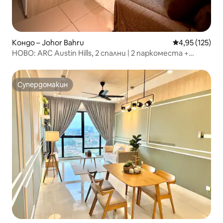
Кондо – Johor Bahru
Средна оценка
4,95 (125)
НОВО: ARC Austin Hills, 2 спални | 2 паркоместа +
Netflix
Супердомакин
Супердомакин