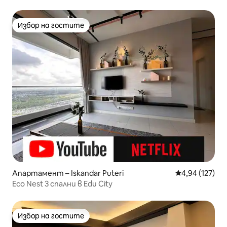
3 души
Избор на гостите
Избор на гостите
Апартамент – Iskandar Puteri
Средна оценка
4,94 (127)
Eco Nest 3 спални в Edu City
Избор на гостите
Избор на гостите