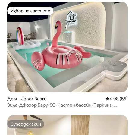
Избор на гостите
Избор на гостите
Дом – Johor Bahru
Средна оценк
4,98 (56)
Вила-Джохор Бару-SG-Частен басейн-Паркинг-
Сентоза
Супердомакин
Супердомакин