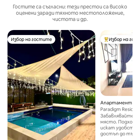
Гостите са съгласни: тези престои са високо
оценени заради тяхното местоположение,
чистота и др.
Избор на гостите
Избор на гос
Избор на гостите
Най-популярен 
Апартамент – Jo
u
Paradigm Residenc
TvBox
Забавлявайте се
място. Подходящ
искат удобство
достъп до търг
Апартаментът м