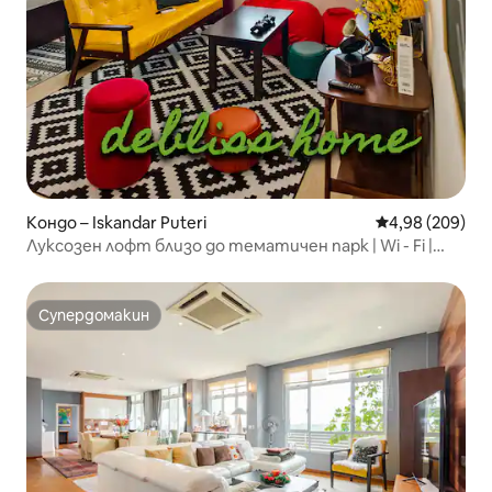
Кондо – Iskandar Puteri
Средна оценка
4,98 (209)
Луксозен лофт близо до тематичен парк | Wi - Fi |
Невероятни гледки
Супердомакин
Супердомакин