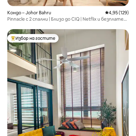
Кондо – Johor Bahru
Средна оценка
4,95 (129)
Pinnacle с 2 спални | Близо до CIQ | Netflix и безплатен
паркинг
Избор на гостите
Най-популярен избор на гостите