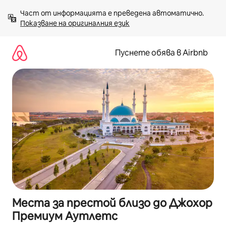
Пропускане
Част от информацията е преведена автоматично. 
към
Показване на оригиналния език
съдържанието
Пуснете обява в Airbnb
Места за престой близо до Джохор
Премиум Аутлетс