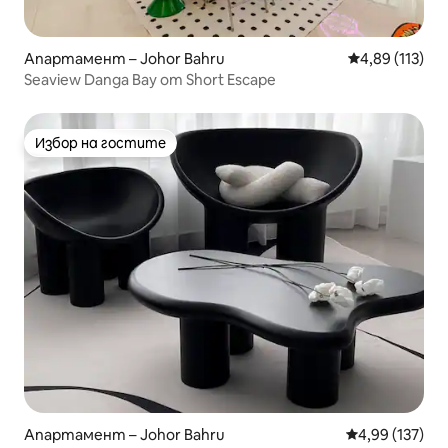
Апартамент – Johor Bahru
Средна оценка
4,89 (113)
Seaview Danga Bay от Short Escape
Избор на гостите
Избор на гостите
Апартамент – Johor Bahru
Средна оценка
4,99 (137)