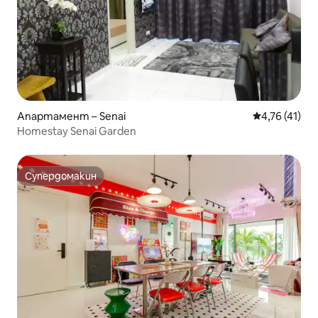
Апартамент – Senai
Средна оценк
4,76 (41)
Homestay Senai Garden
Супердомакин
Супердомакин