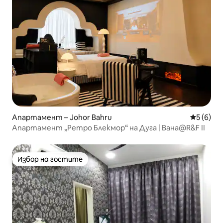
Апартамент – Johor Bahru
Средна о
5 (6)
Апартамент „Ретро Блекмор“ на Дуга | Вана@R&F II
Избор на гостите
Избор на гостите