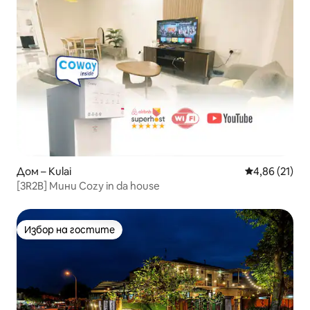
Дом – Kulai
Средна оценк
4,86 (21)
[3R2B] Мини Cozy in da house
Избор на гостите
Избор на гостите