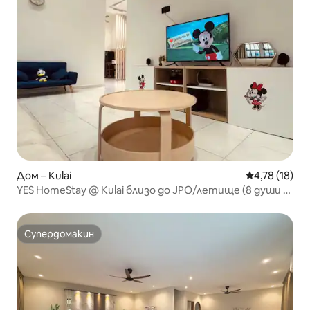
Дом – Kulai
Средна оценк
4,78 (18)
YES HomeStay @ Kulai близо до JPO/летище (8 души -
3 спални, 2 бани)
Супердомакин
Супердомакин