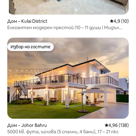
Дом – Kulai District
Средна оцен
4,9 (10)
Елегантен модерен престой |10 – 11 души | Мидъл
Таун Кулай
Избор на гостите
Избор на гостите
Дом – Johor Bahru
Средна оценка
4,96 (138)
5000 кв. фута, ъглова (5 спални, 4 бани), 17 – 21 пкс