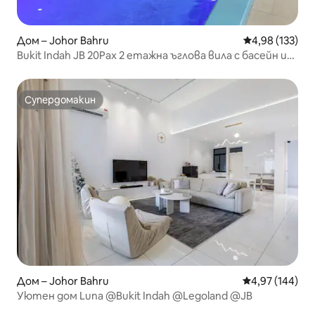
Дом – Johor Bahru
Средна оценка
4,98 (133)
Bukit Indah JB 20Pax 2 етажна ъглова вила с басейн и
електрически автомобил
Супердомакин
Супердомакин
Дом – Johor Bahru
Средна оценка
4,97 (144)
Уютен дом Luna @Bukit Indah @Legoland @JB