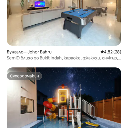
Бунгало – Johor Bahru
Средна оценк
4,82 (28)
SemiD близо до Bukit Indah, караоке, джакузи, снукър,
16 души
Супердомакин
Супердомакин