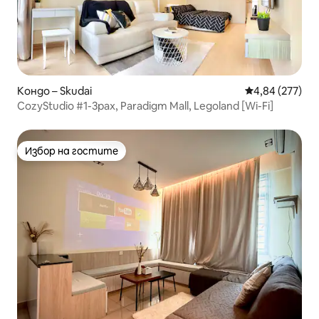
Кондо – Skudai
Средна оценка
4,84 (277)
CozyStudio #1-3pax, Paradigm Mall, Legoland [Wi-Fi]
Избор на гостите
Избор на гостите