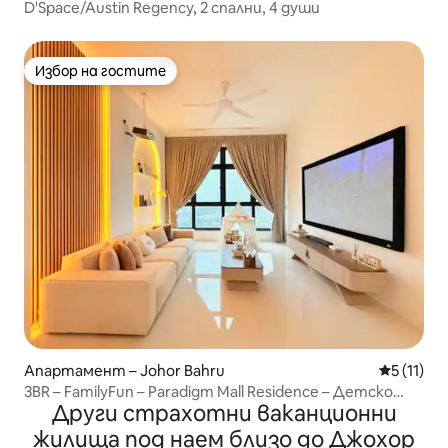
D'Space/Austin Regency, 2 спални, 4 души
Избор на гостите
Избор на гостите
Апартамент – Johor Bahru
Средна оц
5 (11)
3BR – FamilyFun – Paradigm Mall Residence – Детско
Други страхотни ваканционни
креватче – 9 души
жилища под наем близо до Джохор