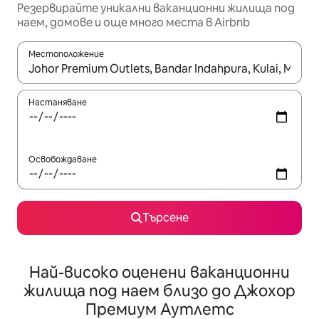
Резервирайте уникални ваканционни жилища под
наем, домове и още много места в Airbnb
Местоположение
Когато резултатите се покажат, използвайте клавишите 
Настаняване
Освобождаване
Търсене
Най-високо оценени ваканционни
жилища под наем близо до Джохор
Премиум Аутлетс