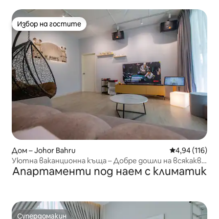
Избор на гостите
Избор на гостите
Дом – Johor Bahru
Средна оценка
4,94 (116)
Уютна ваканционна къща – Добре дошли на всякакви
Апартаменти под наем с климатик
партита
Супердомакин