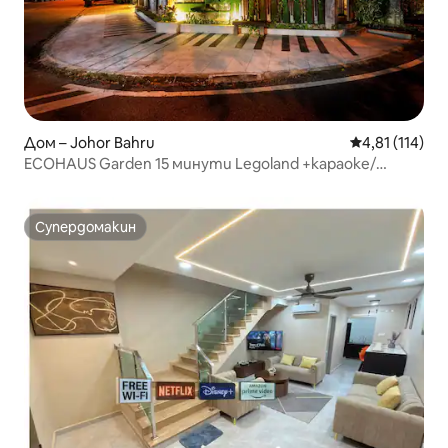
Дом – Johor Bahru
Средна оценка
4,81 (114)
ECOHAUS Garden 15 минути Legoland +караоке/
билярдна маса
Супердомакин
Супердомакин