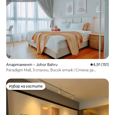
Супердомакин
Апартамент – Johor Bahru
Средна оценк
4,91 (151)
Paradigm Mall, 3 спални, висок етаж | Стена за
катерене
Избор на гостите
Избор на гостите