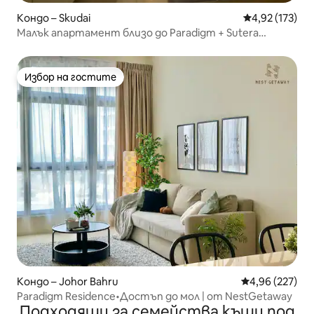
Кондо – Skudai
Средна оценка
4,92 (173)
Малък апартамент близо до Paradigm + Sutera
(Netflix)
Избор на гостите
Избор на гостите
Кондо – Johor Bahru
Средна оценка
4,96 (227)
Paradigm Residence•Достъп до мол | от NestGetaway
Подходящи за семейства къщи под