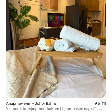
Апартамент – Johor Bahru
Средна оц
5 (11)
Уютен и комфортен живот | Централен парк | 1 –