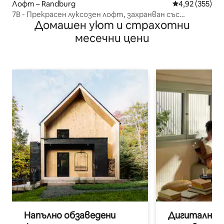
Лофт – Randburg
Средна оценка
4,92 (355)
7B - Прекрасен луксозен лофт, захранван със
Домашен уют и страхотни
слънчева енергия
месечни цени
Напълно обзаведени
Дигитални н