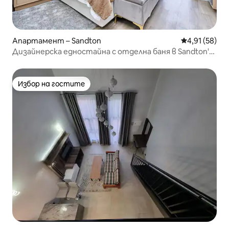
Апартамент – Sandton
Средна оценк
4,91 (58)
Дизайнерска едностайна с отделна баня в Sandton's
Hub APT910
Избор на гостите
Избор на гостите