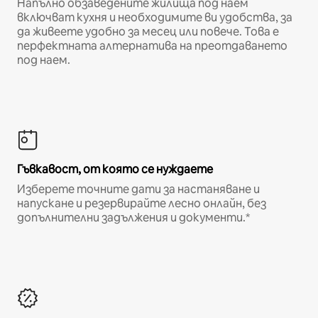
Напълно обзаведените жилища под наем
включват кухня и необходимите ви удобства, за
да живеете удобно за месец или повече. Това е
перфектната алтернатива на преотдаването
под наем.
Гъвкавост, от която се нуждаете
Изберете точните дати за настаняване и
напускане и резервирайте лесно онлайн, без
допълнителни задължения и документи.*