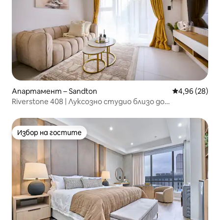
Апартамент – Sandton
Средна оценк
4,96 (28)
Riverstone 408 | Луксозно студио близо до
Монтекасино
Избор на гостите
Избор на гостите