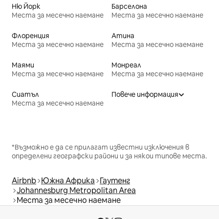
Ню Йорк
Барселона
Места за месечно наемане
Места за месечно наемане
Флоренция
Атина
Места за месечно наемане
Места за месечно наемане
Маями
Монреал
Места за месечно наемане
Места за месечно наемане
Сиатъл
Повече информация
Места за месечно наемане
*Възможно е да се прилагат известни изключения в
определени географски райони и за някои типове места.
Airbnb
Южна Африка
Гаутенг
Johannesburg Metropolitan Area
Места за месечно наемане