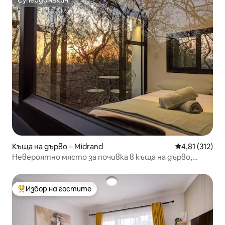
Супердомакин
Супердомакин
Къща на дърво – Midrand
Средна оценка
4,81 (312)
Невероятно място за почивка в къща на дърво,
потопена в природата
Избор на гостите
Най-популярен избор на гостите