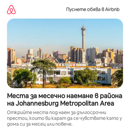
Пропускане
към
Пуснете обява в Airbnb
съдържанието
Места за месечно наемане в района
на Johannesburg Metropolitan Area
Открийте места под наем за дългосрочни
престои, които ви карат да се чувствате като у
дома си за месец или повече.