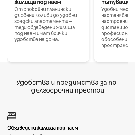
жилища под наем
пътуващи п
От спокойни планински
Удобни места
дървени колиби до удобни
настаняване 
градски апартаменти –
настроени и
тези обзаведени жилища
дистанционн
под наем имат всички
професионалис
удобства на дома.
обособени р
пространств
Удобства и предимства за по-
дългосрочни престои
Обзаведени жилища под наем