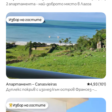
2 апартамента - най-доброто място в Лагоа
Избор на гостите
Избор на гостите
Апартамент – Canasvieiras
Средна оценка
4,93 (101)
Дуплекс покрив с изглед към остров Франсез –
Канажур
Избор на гостите
Най-популярен избор на гостите