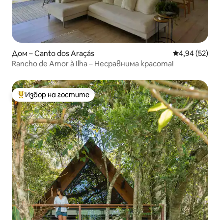
Дом – Canto dos Araçás
Средна оценк
4,94 (52)
Rancho de Amor à Ilha – Несравнима красота!
Избор на гостите
Най-популярен избор на гостите