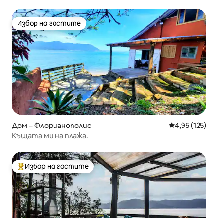
Избор на гостите
Избор на гостите
Дом – Флорианополис
Средна оценка
4,95 (125)
Къщата ми на плажа.
Избор на гостите
Най-популярен избор на гостите