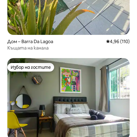
Дом – Barra Da Lagoa
Средна оценка
4,96 (110)
Къщата на канала
Избор на гостите
Избор на гостите