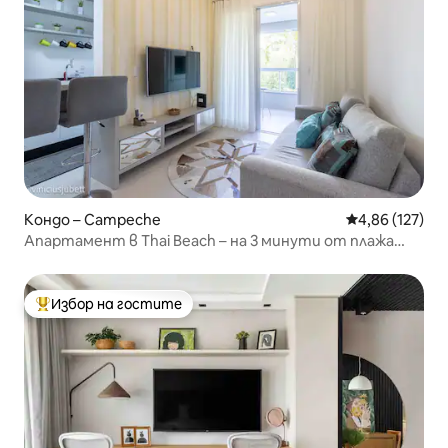
Кондо – Campeche
Средна оценка
4,86 (127)
Апартамент в Thai Beach – на 3 минути от плажа
Кампече
Избор на гостите
Най-популярен избор на гостите