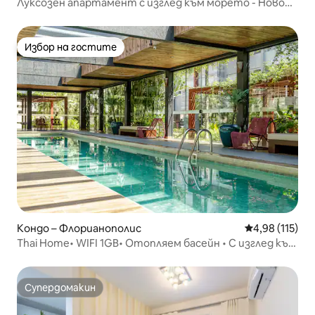
Луксозен апартамент с изглед към морето - Ново
Кампече
Избор на гостите
Избор на гостите
Кондо – Флорианополис
Средна оценка
4,98 (115)
Thai Home• WIFI 1GB• Отопляем басейн • С изглед към
морето
Супердомакин
Супердомакин