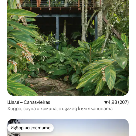
Шале́ – Canasvieiras
Средна оценка
4,98 (207)
Хидро, сауна и камина, с изглед към планината
Избор на гостите
Избор на гостите