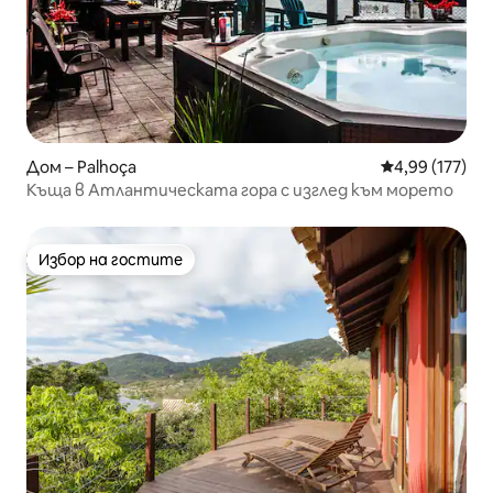
Дом – Palhoça
Средна оценка
4,99 (177)
Къща в Атлантическата гора с изглед към морето
Избор на гостите
Избор на гостите