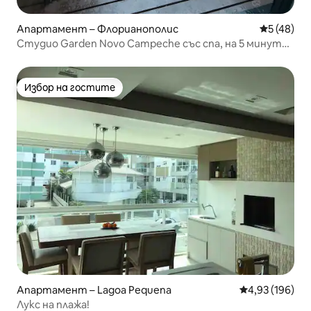
Апартамент – Флорианополис
Средна оц
5 (48)
Студио Garden Novo Campeche със спа, на 5 минути
от плажа
Избор на гостите
Избор на гостите
Апартамент – Lagoa Pequena
Средна оценка
4,93 (196)
Лукс на плажа!