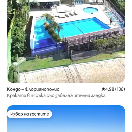
Кондо – Флорианополис
Средна оценка
4,98 (136)
Краката в пясъка със забележителна гледка.
Избор на гостите
Избор на гостите