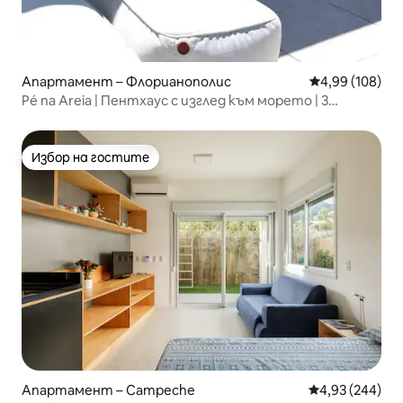
Апартамент – Флорианополис
Средна оценка
4,99 (108)
Pé na Areia | Пентхаус с изглед към морето | 3
апартамента
Избор на гостите
Избор на гостите
Апартамент – Campeche
Средна оценка
4,93 (244)