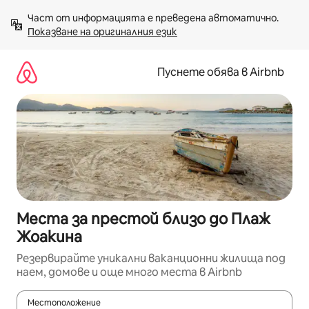
Пропускане
Част от информацията е преведена автоматично. 
към
Показване на оригиналния език
съдържанието
Пуснете обява в Airbnb
Места за престой близо до Плаж
Жоакина
Резервирайте уникални ваканционни жилища под
наем, домове и още много места в Airbnb
Местоположение