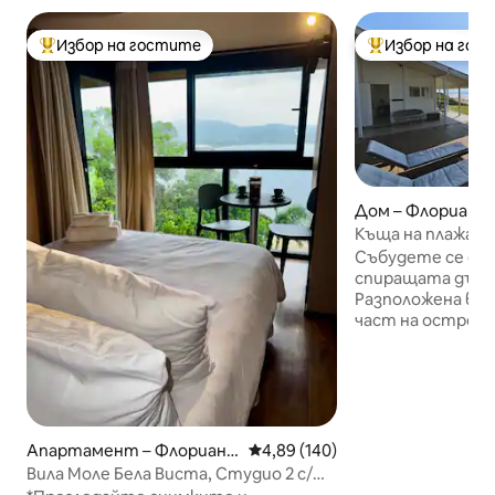
Избор на гостите
Избор на гос
Най-популярен избор на гостите
Най-популярен 
Дом – Флориано
Къща на плажа
Събудете се от 
спиращата дъха 
Разположена в 
част на острова
Кампече, тази к
морето предлага
изживяване. По
кристално чист
Кампече или се 
на вълните, док
Апартамент – Флориано
Средна оценка: 4,89 от 5, 140
4,89 (140)
наслаждавате на
полис
Вила Моле Бела Виста, Студио 2 с/
джакузито на те
изглед/джакузи/барбекю