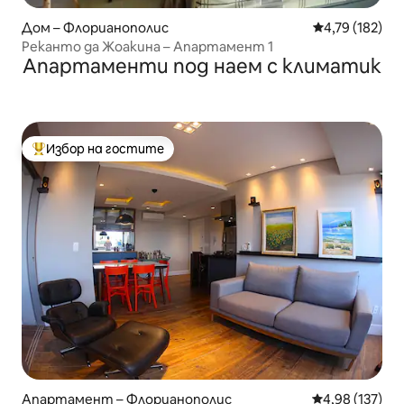
Дом – Флорианополис
Средна оценка
4,79 (182)
Реканто да Жоакина – Апартамент 1
Апартаменти под наем с климатик
Избор на гостите
Най-популярен избор на гостите
Апартамент – Флорианополис
Средна оценка
4,98 (137)