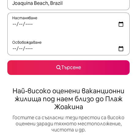
Когато резултатите се покажат, използвайте клавишите 
Настаняване
Освобождаване
Търсене
Най-високо оценени ваканционни
жилища под наем близо до Плаж
Жоакина
Гостите са съгласни: тези престои са високо
оценени заради тяхното местоположение,
чистота и др.