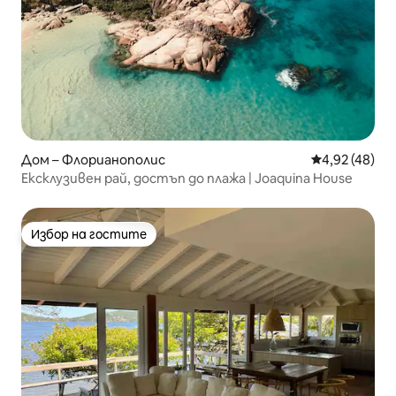
Дом – Флорианополис
Средна оценк
4,92 (48)
Ексклузивен рай, достъп до плажа | Joaquina House
Избор на гостите
Избор на гостите