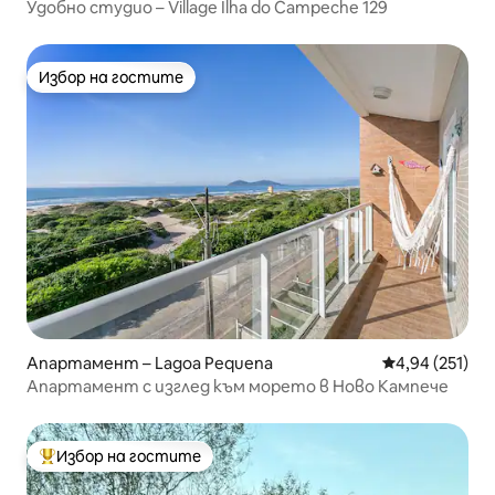
Удобно студио – Village Ilha do Campeche 129
Избор на гостите
Избор на гостите
Апартамент – Lagoa Pequena
Средна оценка
4,94 (251)
Апартамент с изглед към морето в Ново Кампече
Избор на гостите
Най-популярен избор на гостите