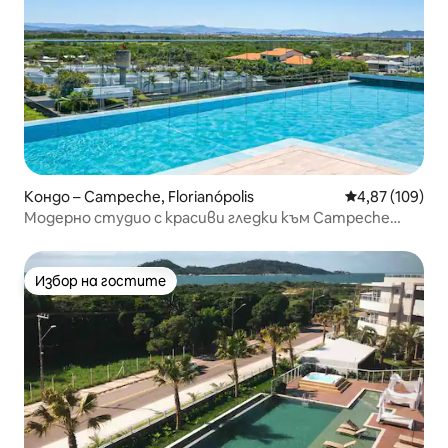
Кондо – Campeche, Florianópolis
Средна оценка
4,87 (109)
Модерно студио с красиви гледки към Campeche
OKA224
Избор на гостите
Избор на гостите