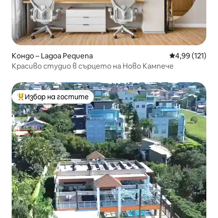
Кондо – Lagoa Pequena
Средна оценка
4,99 (121)
Красиво студио в сърцето на Ново Кампече
Избор на гостите
Най-популярен избор на гостите