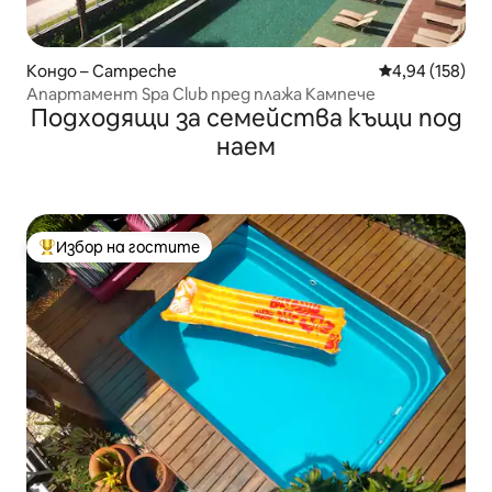
Кондо – Campeche
Средна оценка
4,94 (158)
Апартамент Spa Club пред плажа Кампече
Подходящи за семейства къщи под
наем
Избор на гостите
Най-популярен избор на гостите