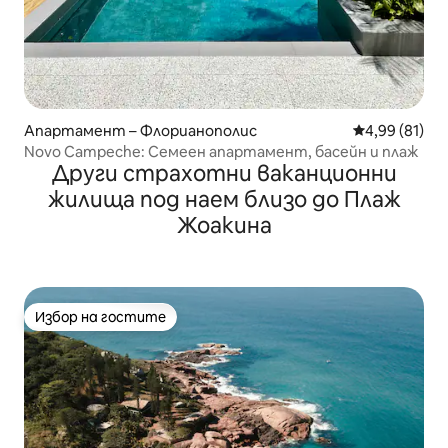
Апартамент – Флорианополис
Средна оценк
4,99 (81)
Novo Campeche: Семеен апартамент, басейн и плаж
Други страхотни ваканционни
жилища под наем близо до Плаж
Жоакина
Избор на гостите
Избор на гостите