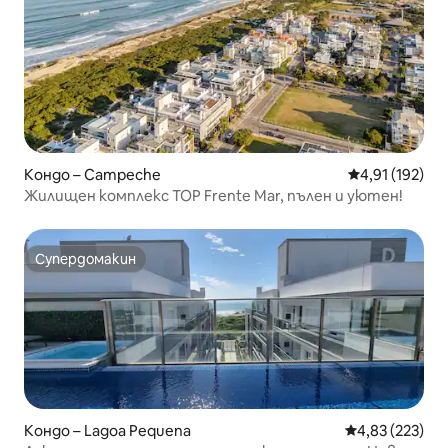
Кондо – Campeche
Средна оценка
4,91 (192)
Жилищен комплекс TOP Frente Mar, пълен и уютен!
Супердомакин
Супердомакин
Кондо – Lagoa Pequena
Средна оценка
4,83 (223)