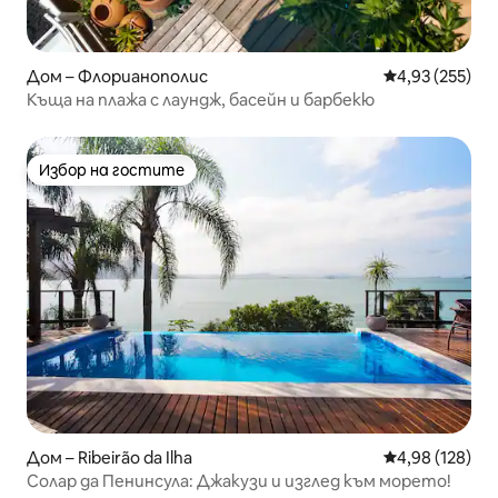
Дом – Флорианополис
Средна оценка
4,93 (255)
Къща на плажа с лаундж, басейн и барбекю
Избор на гостите
Избор на гостите
Дом – Ribeirão da Ilha
Средна оценка
4,98 (128)
Солар да Пенинсула: Джакузи и изглед към морето!