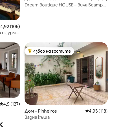
Dream Boutique HOUSE – Вила Беатрис
– Сао Пауло
редна оценка: 4,92 от 5, 106 отзива
4,92 (106)
и и гурме
Избор на гостите
Най-популярен избор на гостите
Средна оценка: 4,9 от 5, 127 отзива
4,9 (127)
Дом – Pinheiros
Средна оценка: 4,95 
4,95 (118)
Задна къща
к