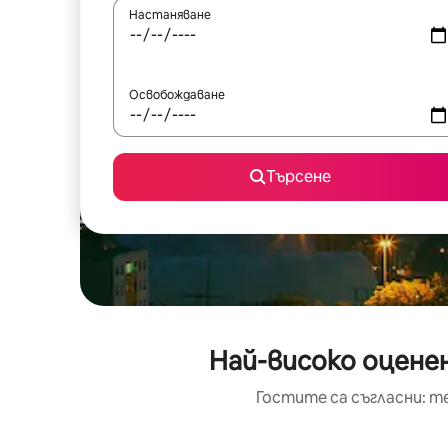
Настаняване
Освобождаване
Търсене
Най-високо оценен
Гостите са съгласни: т