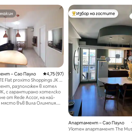
омакин
Избор на гостите
омакин
Най-популярен избор на гос
т 5, 203 отзива
ент – Сао Пауло
Средна оценка: 4,75 от 5, 97 отзива
4,75 (97)
 Flat proximo Shoppings JK e
ia
ент, разположен в хотел
JK, с гарантирано хотелско
не от Rede Accor, на най-
място във Вила Олимпия.
поративните кули на Сао
лизо до търговските
JK Iguatemi и Vila Olímpia и
Апартамент – Сао Пауло
. Реновиран
Уютен апартамент The Must 
нт с климатик nova, 40-