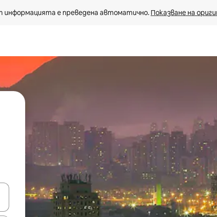
 информацията е преведена автоматично. 
Показване на ориги
е клавишите със стрелки нагоре и надолу или навигирайте с д