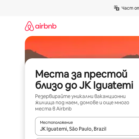
Пропускане
Част от
към
съдържанието
Места за престой
близо до JK Iguatemi
Резервирайте уникални ваканционни
жилища под наем, домове и още много
места в Airbnb
Местоположение
Когато резултатите се покажат, използвайт