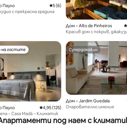
т 5, 237 отзива
о Пауло
Средна оценка: 5 от 5, 6 отзива
5 (6)
удио с прекрасна градина
Дом – Alto de Pinheiros
С
Красив дом с покрив, джакуз
пространство
 на гостите
Супердомакин
улярен избор на гостите
Супердомакин
т 5, 109 отзива
Дом – Jardim Guedala
Очарователно имение
о Пауло
Средна оценка: 4,95 от 5, 125 отзива
4,95 (125)
alena – Casa Madá – Климатик
Апартаменти под наем с климати