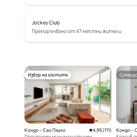
Jockey Club
Препоръчвано от 47 местни жители
Избор на гостите
Суперд
Избор на гостите
Суперд
Кондо – Сао Пауло
Средна оценка: 4,95 о
4,95 (111)
Кондо – 
Просторен минималистичен
Красив д