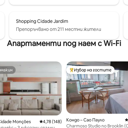
Shopping Cidade Jardim
Препоръчвано от 211 местни жители
Апартаменти под наем с Wi-Fi
омакин
Избор на гостите
омакин
Най-популярен избор на гос
Кондо – Сао Пауло
С
т 5, 111 отзива
Cidade Monções
Средна оценка: 4,78 от 5, 148 отзива
4,78 (148)
Charmoso Studio no Brooklin 
уплекс – 3 луксозни спални