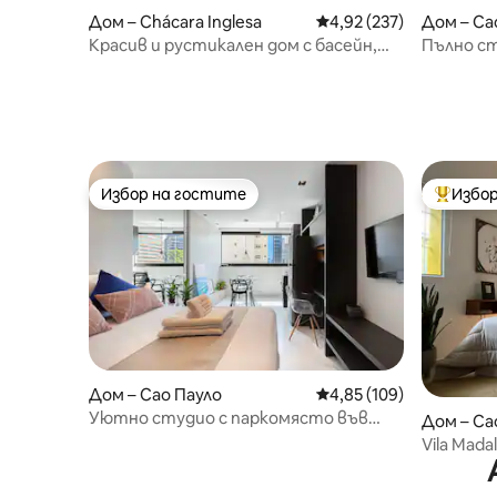
Дом – Chácara Inglesa
Средна оценка: 4,92 о
4,92 (237)
Дом – Са
Красив и рустикален дом с басейн,
Пълно ст
близо до всичко.
Избор на гостите
Избор
Избор на гостите
Най-поп
Дом – Сао Пауло
Средна оценка: 4,85 о
4,85 (109)
Уютно студио с паркомясто във
Дом – Са
Вила Олимпия
Vila Mad