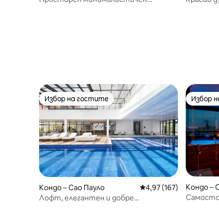
апартамент в сърцето на Жардинс
Избор на гостите
Избор 
Избор на гостите
Избор 
Кондо – 
Кондо – Сао Пауло
Средна оценка: 4,97 о
4,97 (167)
Самосто
Лофт, елегантен и добре
Страхотн
разположен
Homes