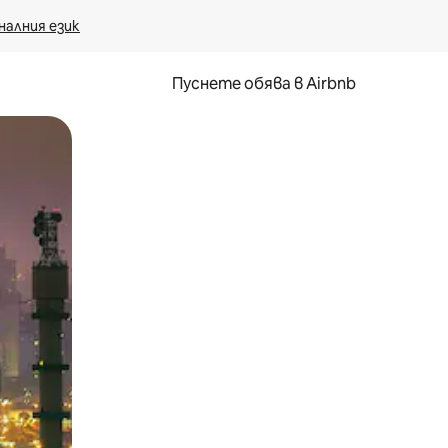
налния език
Пуснете обява в Airbnb
окосване или плъзгане.