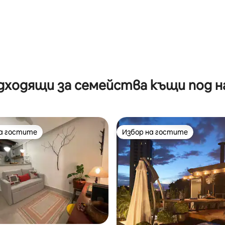
дходящи за семейства къщи под н
на гостите
Избор на гостите
на гостите
Избор на гостите