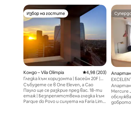
Избор на гостите
Суперд
Избор на гостите
Суперд
Кондо – Vila Olímpia
Средна оценка: 4,98 о
4,98 (203)
Апартам
Гледка към хоризонта | Басейн 20F |
EXCELENTE
Vila Olímpia – Itaim SP
Събудете се в One Eleven, а Сао
Vila Olimp
Апартам
Пауло ще се разкрие пред вас. 18-ти
Mercure 
етаж | Безпрепятствена гледка към
обслужва
Parque do Povo и силуета на Faria Lima.
доброто 
Първокласно местоположение
Пред кор
между Вила Олимпия и Итаим. Тиха
Пауло, б
стая със затъмняващи завеси,
центрове 
интернет със скорост 600 Mbps, 4K
Parque do Povo
телевизор, климатик и оборудвана
апартаме