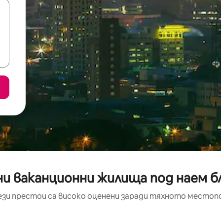
и ваканционни жилища под наем бл
ези престои са високо оценени заради тяхното местоп