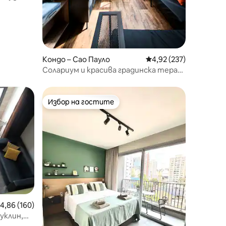
Кондо – Сао Пауло
Средна оценка: 4,92 
4,92 (237)
Солариум и красива градинска тераса
10
Избор на гостите
Избор на гостите
редна оценка: 4,86 от 5, 160 отзива
4,86 (160)
уклин,