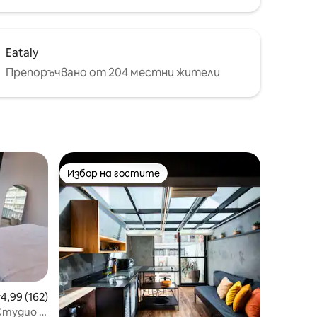
Eataly
Препоръчвано от 204 местни жители
Избор на гостите
тите
Избор на гостите
редна оценка: 4,99 от 5, 162 отзива
4,99 (162)
(Студио в