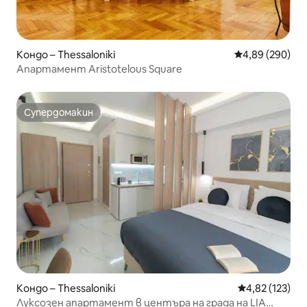
Кондо – Thessaloniki
Средна оценка
4,89 (290)
Апартамент Aristotelous Square
Супердомакин
Супердомакин
Кондо – Thessaloniki
Средна оценка
4,82 (123)
Луксозен апартамент в центъра на града на LIA