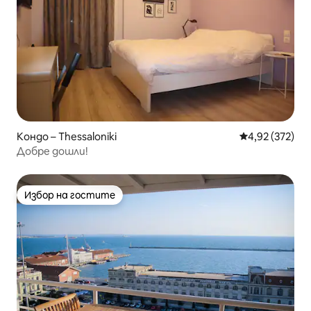
Кондо – Thessaloniki
Средна оценка
4,92 (372)
Добре дошли!
Избор на гостите
Избор на гостите