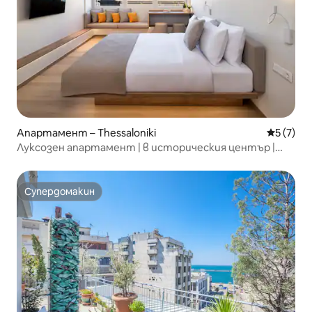
Апартамент – Thessaloniki
Средна о
5 (7)
Луксозен апартамент | в историческия център |
Pelagus City
Супердомакин
Супердомакин