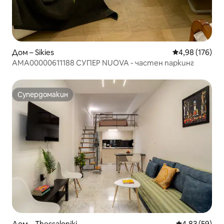
Дом – Sikies
Средна оценка
4,98 (176)
AMA00000611188 СУПЕР NUOVA - частен паркинг
Супердомакин
Супердомакин
Дом – Thessaloniki
Средна оценк
4,83 (59)