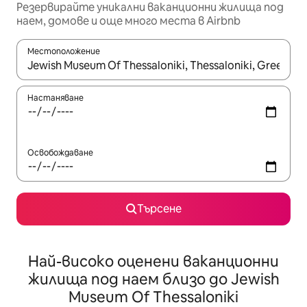
Резервирайте уникални ваканционни жилища под
наем, домове и още много места в Airbnb
Местоположение
Когато резултатите се покажат, използвайте клавишите 
Настаняване
Освобождаване
Търсене
Най-високо оценени ваканционни
жилища под наем близо до Jewish
Museum Of Thessaloniki