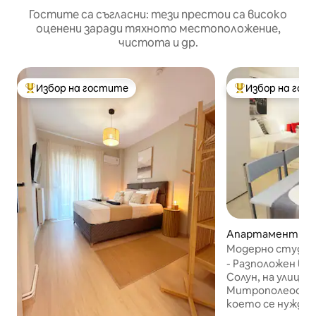
Гостите са съгласни: тези престои са високо
оценени заради тяхното местоположение,
чистота и др.
Избор на гостите
Избор на гос
Най-популярен избор на гостите
Най-популярен 
Апартамент – Th
Модерно студио 
- Разположен в 
Солун, на улица
Митрополеос,къ
което се нуждае