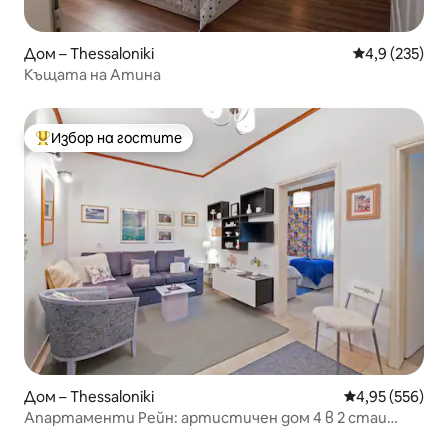
Дом – Thessaloniki
Средна оценк
4,9 (235)
Къщата на Атина
Избор на гостите
Най-популярен избор на гостите
Дом – Thessaloniki
Средна оценка
4,95 (556)
Апартаменти Рейн: артистичен дом 4 в 2 стаи
безплатен пакет