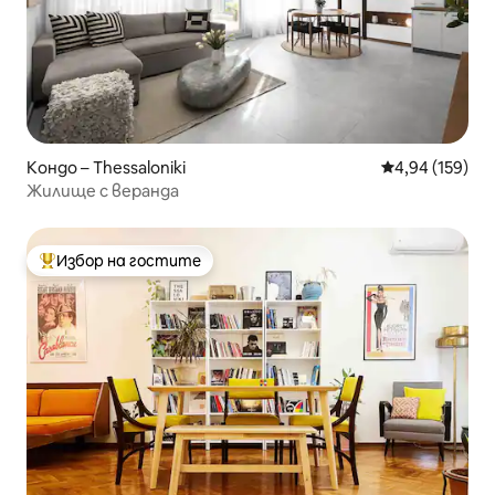
Кондо – Thessaloniki
Средна оценка
4,94 (159)
Жилище с веранда
Избор на гостите
Най-популярен избор на гостите