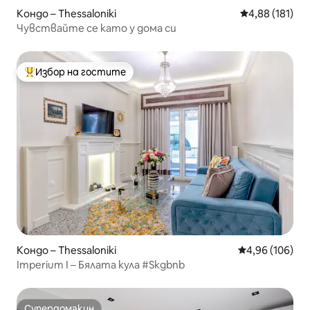
Кондо – Thessaloniki
Средна оценка
4,88 (181)
Чувствайте се като у дома си
Избор на гостите
Най-популярен избор на гостите
Кондо – Thessaloniki
Средна оценка
4,96 (106)
Imperium I – Бялата кула #Skgbnb
Супердомакин