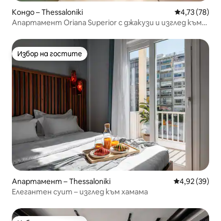
Кондо – Thessaloniki
Средна оценк
4,73 (78)
Апартамент Oriana Superior с джакузи и изглед към
морето
Избор на гостите
Избор на гостите
Апартамент – Thessaloniki
Средна оценк
4,92 (39)
Елегантен суит – изглед към хамама