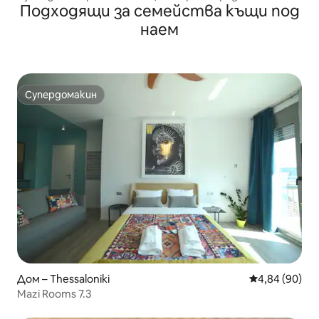
Подходящи за семейства къщи под
*Отлично местоположение*
наем
Супердомакин
Супердомакин
Дом – Thessaloniki
Средна оценк
4,84 (90)
Mazi Rooms 7.3