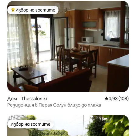
Избор на гостите
Най-популярен избор на гостите
Дом – Thessaloniki
Средна оценка
4,93 (108)
Резиденция в Перая Солун близо до плажа
Избор на гостите
Избор на гостите