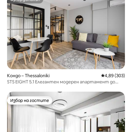
Супердомакин
Кондо – Thessaloniki
Средна оценка
4,89 (303)
STS EIGHT 5.1 Елегантен модерен апартамент до
метро
Избор на гостите
Избор на гостите