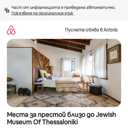
Пропускане
Част от информацията е преведена автоматично. 
към
Показване на оригиналния език
съдържанието
Пуснете обява в Airbnb
Места за престой близо до Jewish
Museum Of Thessaloniki