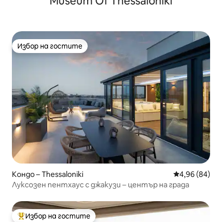
Museum Of Thessaloniki
Избор на гостите
Избор на гостите
Кондо – Thessaloniki
Средна оценк
4,96 (84)
Луксозен пентхаус с джакузи – център на града
Избор на гостите
Най-популярен избор на гостите