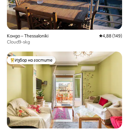
Кондо – Thessaloniki
Средна оценка
4,88 (149)
Cloud9-skg
Избор на гостите
Най-популярен избор на гостите