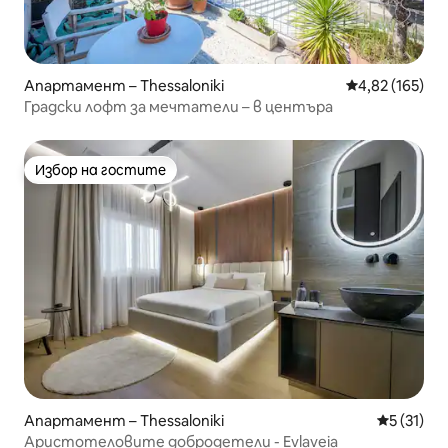
Апартамент – Thessaloniki
Средна оценка
4,82 (165)
Градски лофт за мечтатели – в центъра
Избор на гостите
Избор на гостите
Апартамент – Thessaloniki
Средна оц
5 (31)
Аристотеловите добродетели - Evlaveia