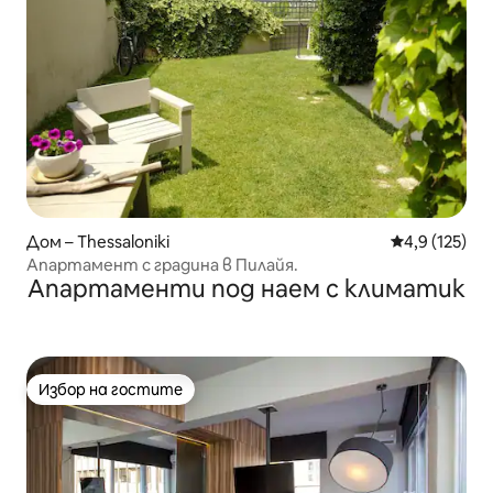
Дом – Thessaloniki
Средна оценк
4,9 (125)
Апартамент с градина в Пилайя.
Апартаменти под наем с климатик
Избор на гостите
Избор на гостите