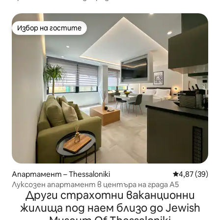
Избор на гостите
Избор на гостите
Апартамент – Thessaloniki
Средна оценк
4,87 (39)
Луксозен апартамент в центъра на града Α5
Други страхотни ваканционни
жилища под наем близо до Jewish