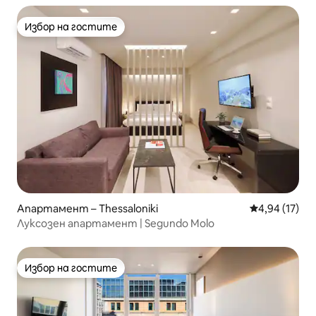
Избор на гостите
Избор на гостите
Апартамент – Thessaloniki
Средна оценк
4,94 (17)
Луксозен апартамент | Segundo Molo
Избор на гостите
Избор на гостите