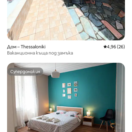
Дом – Thessaloniki
Средна оценк
4,96 (26)
Ваканционна къща под замъка
Супердомакин
Супердомакин