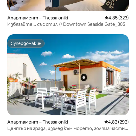
Апартамент – Thessaloniki
Средна оценка
4,85 (323)
Избягайте... със стил // Downtown Seaside Gate_305
Супердомакин
Супердомакин
Апартамент – Thessaloniki
Средна оценка
4,82 (292)
Център на града, изглед към морето, голяма частна
тераса