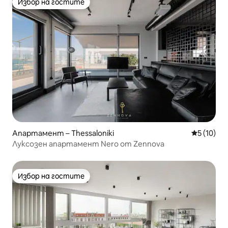
Избор на гостите
Избор на гостите
Апартамент – Thessaloniki
Средна оц
5 (10)
Луксозен апартамент Nero от Zennova
Избор на гостите
Избор на гостите