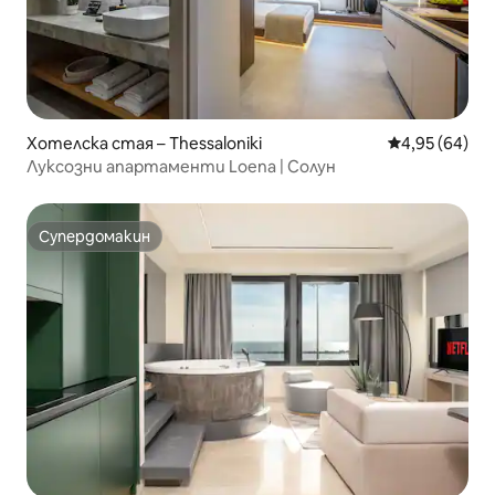
Хотелска стая – Thessaloniki
Средна оценк
4,95 (64)
Луксозни апартаменти Loena | Солун
Супердомакин
Супердомакин