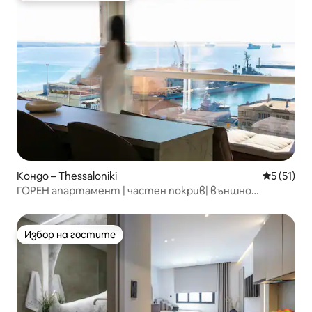
Кондо – Thessaloniki
Средна оц
5 (51)
ГОРЕН апартамент | частен покрив| външно
джакузи
Избор на гостите
Избор на гостите