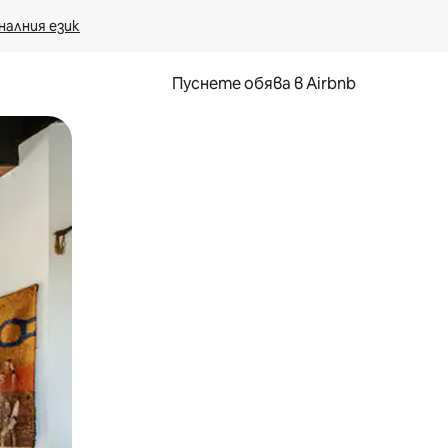
налния език
Пуснете обява в Airbnb
окосване или плъзгане.