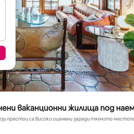
нени ваканционни жилища под наем
ези престои са високо оценени заради тяхното местоп