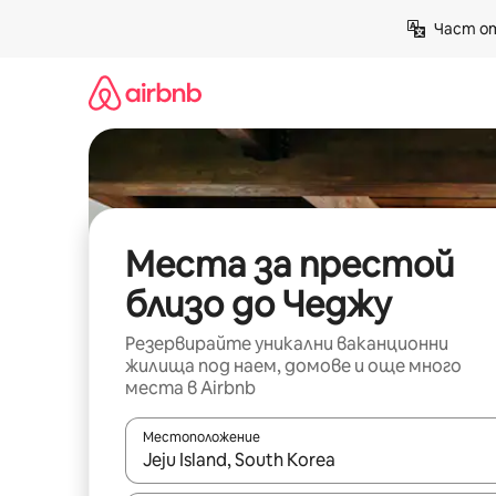
Пропускане
Част от
към
съдържанието
Места за престой
близо до Чеджу
Резервирайте уникални ваканционни
жилища под наем, домове и още много
места в Airbnb
Местоположение
Когато резултатите се покажат, използвайт