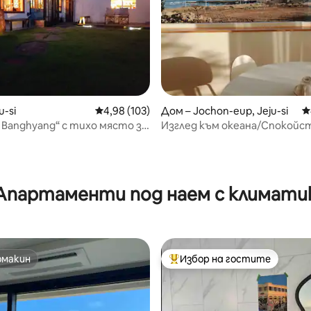
т 5, 268 отзива
u-si
Средна оценка: 4,98 от 5, 103 отзива
4,98 (103)
Дом – Jochon-eup, Jeju-si
С
 Banghyang“ с тихо място за
Изглед към океана/Спокойс
/ 4 минути с кола от плажа
уединение/Джакузи/Чист
 Допускат се кучета
링 A
Апартаменти под наем с климати
омакин
Избор на гостите
омакин
Най-популярен избор на гос