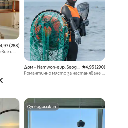
редна оценка: 4,97 от 5, 288 отзива
4,97 (288)
твие и
о/유어스프
Дом – Namwon-eup, Seog
Средна оценка: 4,95 
4,95 (290)
wipo-si
Романтично място за настаняване в
к
Чеджу, управлявано от двойката
Хеню и Хенан, закуска, весело място
за настаняване в дома на Хеню, Ан-
гери
Супердомакин
тите
Супердомакин