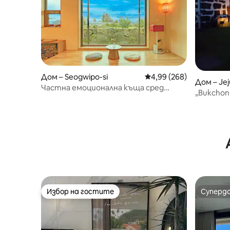
Дом – Seogwipo-si
Средна оценка: 4,99 о
4,99 (268)
Дом – Jej
Частна емоционална къща сред
„Bukchon
мандариновата градина на Baekgru -
почивка 
тих отдих само за един екип,
Хамдок /
престой в полето на миканг Самсам
Избор на гостите
Суперд
Избор на гостите
Суперд