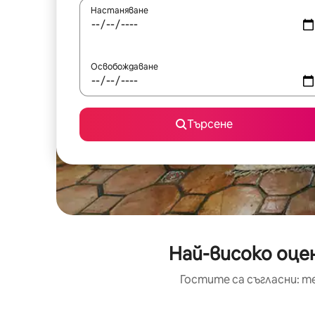
Настаняване
Освобождаване
Търсене
Най-високо оце
Гостите са съгласни: т