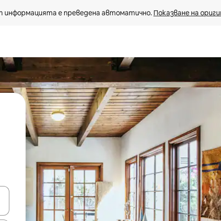
 информацията е преведена автоматично. 
Показване на ориги
е клавишите със стрелки нагоре и надолу или навигирайте с д