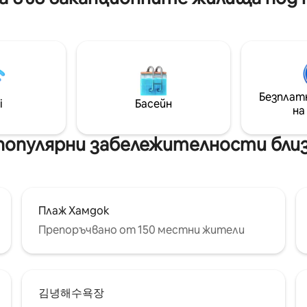
от 24 месеца до бебе.
в уникално и уникално вътр
е много близо до летището
пространство Във външнат
ути, така че разстоянието
която се слива с цитрусови
ижване е много кратко. Това
можете да облекчите кръвт
обро място за отсядане,
Надявам се, че ще забравит
ма ранна проверка на
ежедневието си за известн
 офис за
в това тихо и спокойно мяс
ли под наем, така че е
Безплат
си починете наистина. Абин се
i
Басейн
 наемете офис за коли под
на
намира в цитрусова овощна 
общо помещение само с един
е много удобно място за
Това не е просто удобен пр
популярни забележителности бли
ане на изток и запад. Това е
Пътуването може да бъде з
сто за планиране на
поради техник Затваряне на
чески дестинации.
Чеджу Уникално и уникално
 е за две семейства за 4
вътрешно пространство Уд
а, така че е място, където
завършено Починете си и
а му се насладите до късно
Плаж Хамдок
прекарайте лятото във в
след пътуването си. В
вана, за да можете да живее
Препоръчвано от 150 местни жители
за настаняване има и
хармония с оранжевите пол
тересни неща, като плувен
Забравете ежедневието на
 външна баня, скара за
тихо и нежно място Абин се намира
раоке стая. Намира се
в поле с мандарини. Прероде
етището и центъра, така
김녕해수욕장
склад Забравете за ежедневието в
оянието е много кратко.
това спокойно и нежно мяс