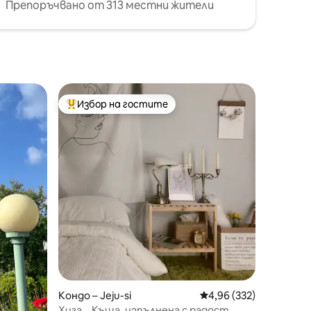
Препоръчвано от 313 местни жители
Избор на гостите
Най-популярен избор на гостите
Кондо – Jeju-si
Средна оценка: 4,96 
4,96 (332)
Хига _ Къща, изпълнена с радост