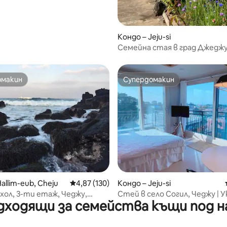
Кондо – Jeju-si
Семейна стая в град Джеджу
стаи, две бани
омакин
Супердомакин
омакин
Супердомакин
от 5, 66 отзива
allim-eub, Cheju
Средна оценка: 4,87 от 5, 130 отзива
4,87 (130)
Кондо – Jeju-si
ол, 3-ти етаж, Чеджу,
Стей в село Согил, Чеджу |
дходящи за семейства къщи под н
ьопдже, Халим, Кваджи,
таванско помещение | Юн С
 през май 2017 г., най-
изглед към океана, пансион