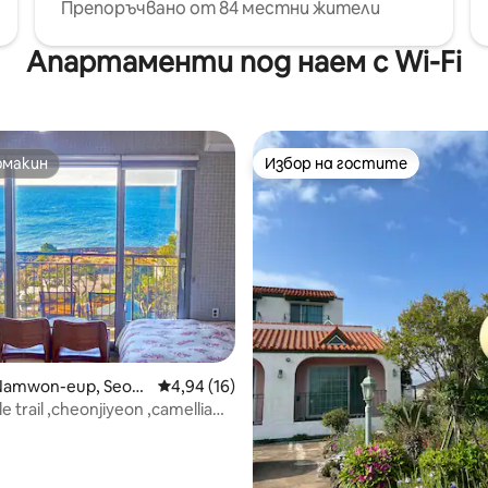
Препоръчвано от 84 местни жители
Апартаменти под наем с Wi-Fi
омакин
Избор на гостите
омакин
Избор на гостите
 от 5, 7 отзива
Namwon-eup, Seog
Средна оценка: 4,94 от 5, 16 отзива
4,94 (16)
lle trail ,cheonjiyeon ,camellia