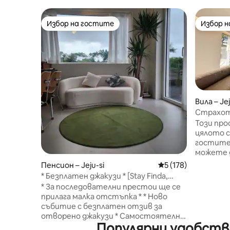
Избор на гостите
Избор 
Избор на гостите
Избор 
Вила – Jej
Страхотн
поживеет
Този про
Lounge Je
цялото семе
гостите 
можете д
10 възра
Пенсион – Jeju-si
Средна оценка: 5 о
5 (178)
неудобно
* Безплатен джакузи * [Stay Finda,
могат да
двуетажна сграда B] Уединено и
* За последователни престои ще се
допълнит
уютно място за настаняване
прилага малка отстъпка * * Ново
деца. Спалното бельо за още 4 души
събитие с безплатен отзив за
осигуряв
отворено джакузи * Самостоятелна
е включе
Популярни удобств
частна пенсия, заобиколена от