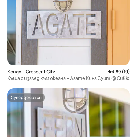
Кондо – Crescent City
Средна оценк
4,89 (19)
Къща с изглед към океана – Агате Кинг Суит @ Сивю
Супердомакин
Супердомакин