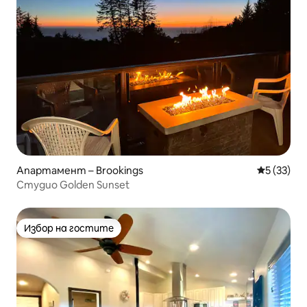
Апартамент – Brookings
Средна оц
5 (33)
Студио Golden Sunset
Избор на гостите
Избор на гостите