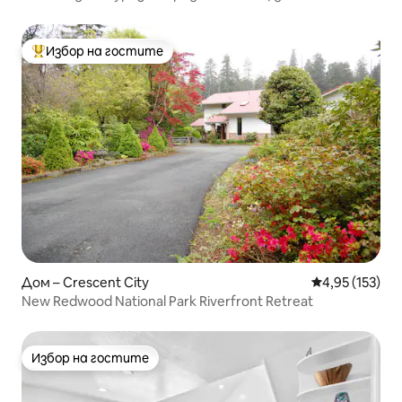
хидромасажната вана!
Избор на гостите
Най-популярен избор на гостите
Дом – Crescent City
Средна оценка
4,95 (153)
New Redwood National Park Riverfront Retreat
Избор на гостите
Избор на гостите