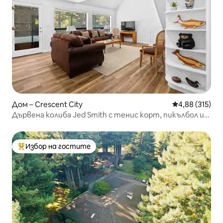
Дом – Crescent City
Средна оценка
4,88 (315)
Дървена колиба Jed Smith с тенис корт, пикълбол и
ДЖАКУЗИ
Избор на гостите
Най-популярен избор на гостите