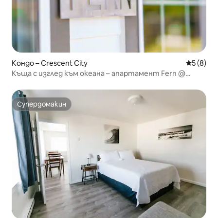
Кондо – Crescent City
Средна о
5 (8)
Къща с изглед към океана – апартамент Fern @
Seaview
Супердомакин
Супердомакин