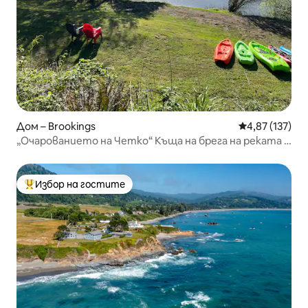
Дом – Brookings
Средна оценка
4,87 (137)
„Очарованието на Четко“ Къща на брега на реката с
площ 5 акра
Избор на гостите
Най-популярен избор на гостите