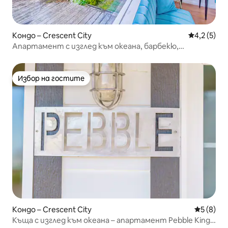
Кондо – Crescent City
Средна оце
4,2 (5)
Апартамент с изглед към океана, барбекю,
велосипеди: апартамент на плажа @ Села
Избор на гостите
Избор на гостите
Кондо – Crescent City
Средна о
5 (8)
Къща с изглед към океана – апартамент Pebble King