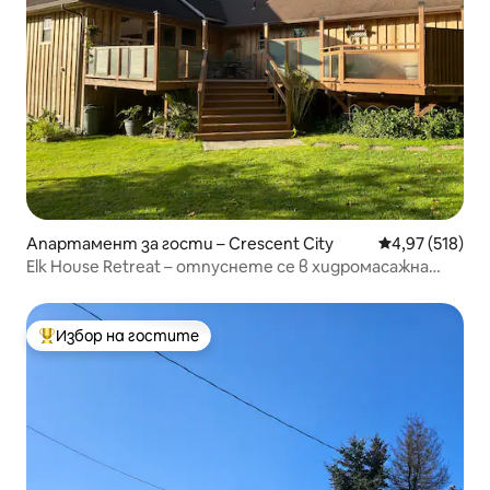
Апартамент за гости – Crescent City
Средна оценка
4,97 (518)
Elk House Retreat – отпуснете се в хидромасажна
вана, гледайте звездите
Избор на гостите
Най-популярен избор на гостите