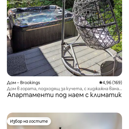
Дом – Brookings
Средна оценка
4,96 (169)
Дом в гората, подходящ за кучета, с хиджажна вана,
Апартаменти под наем с климатик
сауна и юрта
Избор на гостите
Избор на гостите