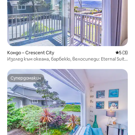
Кондо – Crescent City
Средна о
5 (3)
Изглед към океана, барбекю, велосипеди: Eternal Suite
@ Selah
Супердомакин
Супердомакин