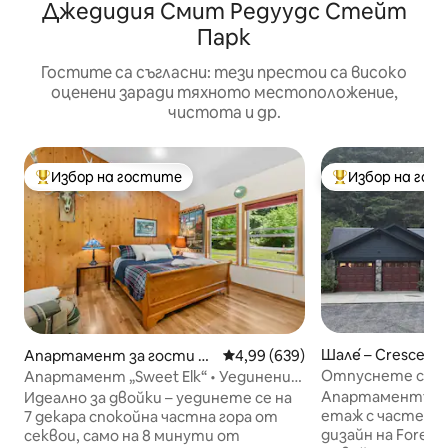
Джедидия Смит Редуудс Стейт
Парк
Гостите са съгласни: тези престои са високо
оценени заради тяхното местоположение,
чистота и др.
Избор на гостите
Избор на гос
Най-популярен избор на гостите
Най-популярен 
Шале́ – Crescent 
Апартамент за гости –
Средна оценка: 4,99 от 5, 639
4,99 (639)
Crescent City
Отпуснете се в 
Апартамент „Sweet Elk“ • Уединение
в Редууд близо до паркове
Апартаментът за
Идеално за двойки – уединете се на
етаж с частен достъп.
7 декара спокойна частна гора от
дизайн на Forest
секвои, само на 8 минути от