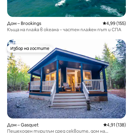
Дом – Brookings
Средна оценка
4,99 (155)
Къща на плажа в океана – частен плажен път и СПА
Избор на гостите
Избор на гостите
Дом – Gasquet
Средна оценка
4,91 (138)
Пешеходен туризъм сред секвоите, дом на