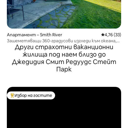
Апартамент – Smith River
Средна оценк
4,76 (33)
Зашеметяващи 360-градусови изгледи към океана,
Други страхотни ваканционни
близо до националния парк „Редуудс“!
жилища под наем близо до
Джедидия Смит Редуудс Стейт
Парк
Избор на гостите
Най-популярен избор на гостите