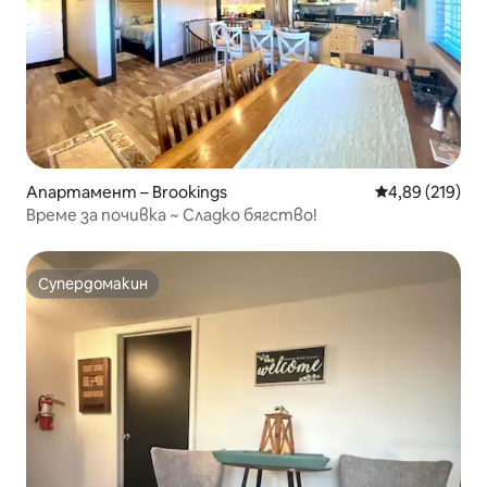
Апартамент – Brookings
Средна оценка
4,89 (219)
Време за почивка ~ Сладко бягство!
Супердомакин
Супердомакин