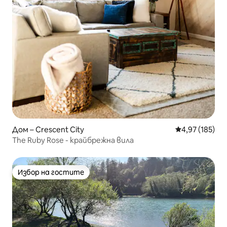
Дом – Crescent City
Средна оценка
4,97 (185)
The Ruby Rose - крайбрежна вила
Избор на гостите
Избор на гостите