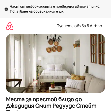
Пропускане
Част от информацията е преведена автоматично. 
към
Показване на оригиналния език
съдържанието
Пуснете обява в Airbnb
Места за престой близо до
Джедидия Смит Редуудс Стейт