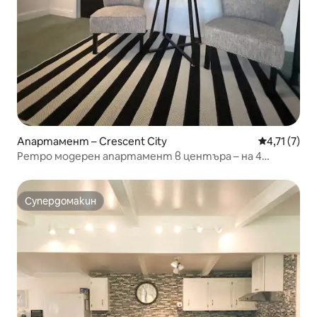
Апартамент – Crescent City
Средна оцен
4,71 (7)
Ретро модерен апартамент в центъра – на 4
пресечки от плажа!
Супердомакин
Супердомакин