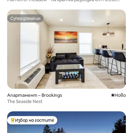
Бийч.
Супердомакин
Супердомакин
Апартамент – Brookings
Ново мяс
Ново
The Seaside Nest
Избор на гостите
Най-популярен избор на гостите