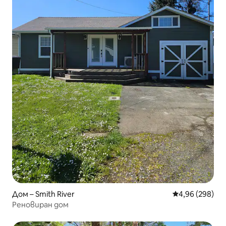
Дом – Smith River
Средна оценка
4,96 (298)
Реновиран дом