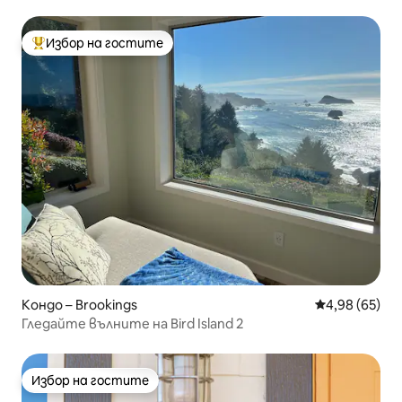
Suite @ Seaview
Избор на гостите
Най-популярен избор на гостите
Кондо – Brookings
Средна оценк
4,98 (65)
Гледайте вълните на Bird Island 2
Избор на гостите
Избор на гостите